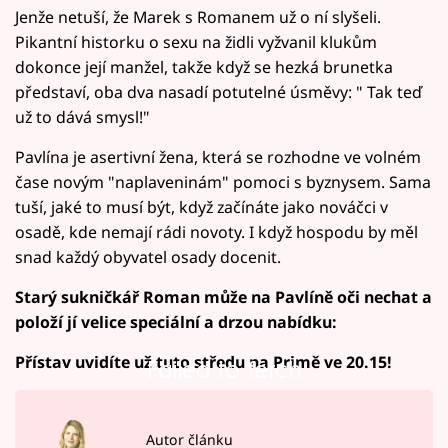
Jenže netuší, že Marek s Romanem už o ní slyšeli.
Pikantní historku o sexu na židli vyžvanil klukům
dokonce její manžel, takže když se hezká brunetka
představí, oba dva nasadí potutelné úsměvy: " Tak teď
už to dává smysl!"
Pavlína je asertivní žena, která se rozhodne ve volném
čase novým "naplaveninám" pomoci s byznysem. Sama
tuší, jaké to musí být, když začínáte jako nováčci v
osadě, kde nemají rádi novoty. I když hospodu by měl
snad každý obyvatel osady docenit.
Starý sukničkář Roman může na Pavlíně oči nechat a
položí jí velice speciální a drzou nabídku:
Přístav uvidíte už tuto středu na Primě ve 20.15!
Failed to fetch
Autor článku