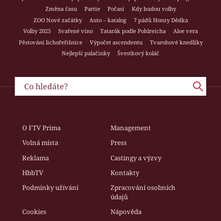
Změna času
Partie
Počasí
Kdy budou volby
ZOO Nové začátky
Auto – katalog
7 pádů Honzy Dědka
Volby 2025
Svařené víno
Tatarák podle Pohlreicha
Aloe vera
Pěstování lichořeřišnice
Výpočet ascendentu
Tvarohové knedlíky
Nejlepší palačinky
Švestkový koláč
O FTV Prima
Management
Volná místa
Press
Reklama
Castingy a výzvy
HbbTV
Kontakty
Podmínky užívání
Zpracování osobních
údajů
Cookies
Nápověda