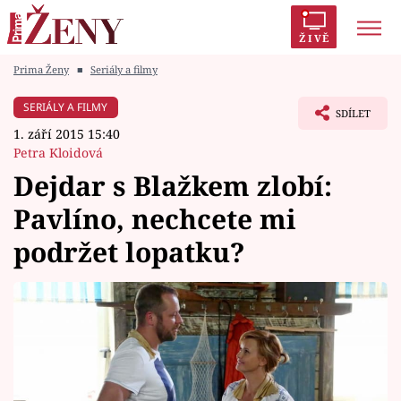
ŽIVĚ
Prima Ženy
■
Seriály a filmy
Trendy:
Polabí
Inspekce
Prostřeno!
AYTO?
SERIÁLY A FILMY
SDÍLET
Módní alarm
Zrádci
Proměny
1. září 2015 15:40
Petra Kloidová
Dejdar s Blažkem zlobí:
Pavlíno, nechcete mi
Témata
podržet lopatku?
Celebrity
Vztahy
Seriály