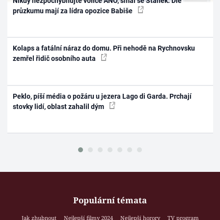
Nikdy nezpochybňujte voliče ANO, smál se Staněk. Dle
průzkumu mají za lídra opozice Babiše
Kolaps a fatální náraz do domu. Při nehodě na Rychnovsku
zemřel řidič osobního auta
Peklo, píší média o požáru u jezera Lago di Garda. Prchají
stovky lidí, oblast zahalil dým
Populární témata
Jak zhubnout
Nejlepší filmy 2024
Nejlepší horory
TV program