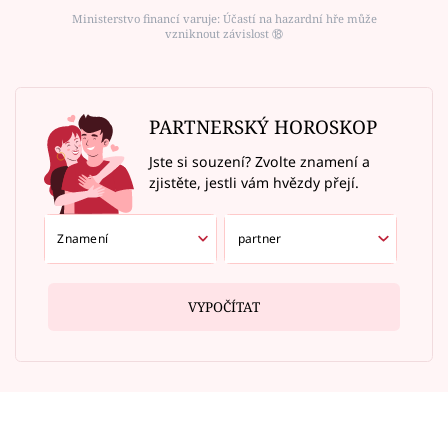
Ministerstvo financí varuje: Účastí na hazardní hře může
vzniknout závislost ⑱
PARTNERSKÝ HOROSKOP
Jste si souzení? Zvolte znamení a
zjistěte, jestli vám hvězdy přejí.
VYPOČÍTAT