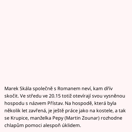
Marek Skála společně s Romanem neví, kam dřív
skočit. Ve středu ve 20.15 totiž otevírají svou vysněnou
hospodu s názvem Přístav. Na hospodě, která byla
několik let zavřená, je ještě práce jako na kostele, a tak
se Krupice, manželka Pepy (Martin Zounar) rozhodne
chlapům pomoci alespoň úklidem.