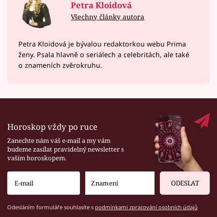
Petra Kloidová
Všechny články autora
Petra Kloidová je bývalou redaktorkou webu Prima
ženy. Psala hlavně o seriálech a celebritách, ale také
o znameních zvěrokruhu.
Horoskop vždy po ruce
Zanechte nám váš e-mail a my vám
budeme zasílat pravidelný newsletter s
vaším horoskopem.
ODESLAT
Odesláním formuláře souhlasíte s
podmínkami zpracování osobních údajů