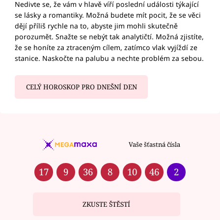
Nedivte se, že vám v hlavě víří poslední události týkající
se lásky a romantiky. Možná budete mít pocit, že se věci
dějí příliš rychle na to, abyste jim mohli skutečně
porozumět. Snažte se nebýt tak analytičtí. Možná zjistíte,
že se honíte za ztraceným cílem, zatímco vlak vyjíždí ze
stanice. Naskočte na palubu a nechte problém za sebou.
CELÝ HOROSKOP PRO DNEŠNÍ DEN
Vaše šťastná čísla
17
9
36
8
10
46
2
ZKUSTE ŠTĚSTÍ