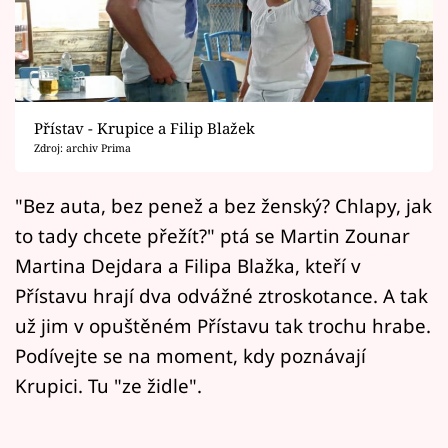
Horoskopy
Sledujte prima+
Filmový festival Karlovy Vary
Přístav - Krupice a Filip Blažek
Pořady
Zdroj: archiv Prima
Mámy sobě
"Bez auta, bez penež a bez ženský? Chlapy, jak
to tady chcete přežít?" ptá se Martin Zounar
Přihlášení
Martina Dejdara a Filipa Blažka, kteří v
Přístavu hrají dva odvážné ztroskotance. A tak
už jim v opuštěném Přístavu tak trochu hrabe.
Sledujte nás
Podívejte se na moment, kdy poznávají
Krupici. Tu "ze židle".