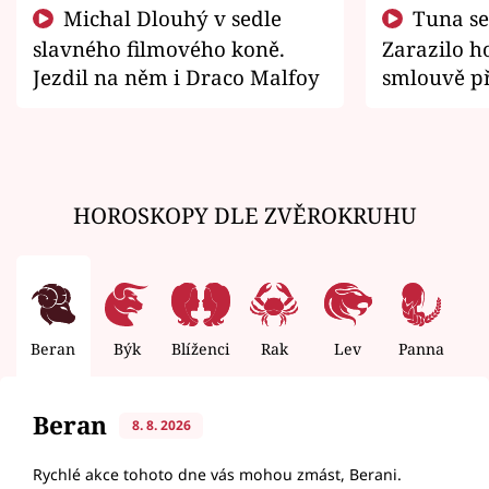
Michal Dlouhý v sedle
Tuna se chtěl vrátit domů.
slavného filmového koně.
Zarazilo ho
Jezdil na něm i Draco Malfoy
smlouvě př
zemřít
HOROSKOPY DLE ZVĚROKRUHU
Beran
Býk
Blíženci
Rak
Lev
Panna
V
Beran
8. 8. 2026
Rychlé akce tohoto dne vás mohou zmást, Berani.