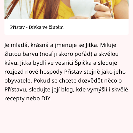
Horoskopy
Sledujte prima+
Přístav - Dívka ve žlutém
Filmový festival Karlovy Vary
Je mladá, krásná a jmenuje se Jitka. Miluje
Pořady
žlutou barvu (nosí ji skoro pořád) a skvělou
Mámy sobě
kávu. Jitka bydlí ve vesnici Špička a sleduje
rozjezd nové hospody Přístav stejně jako jeho
Přihlášení
obyvatele. Pokud se chcete dozvědět něco o
Přístavu, sledujte její blog, kde vymýšlí i skvělé
recepty nebo DIY.
Sledujte nás