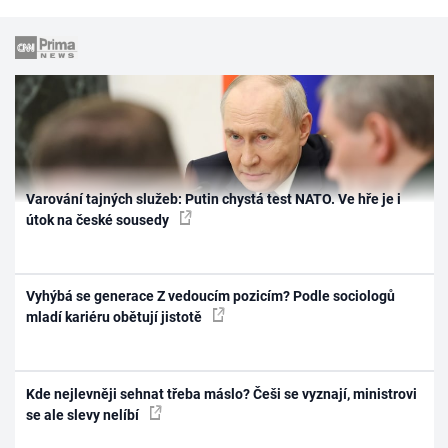
Varování tajných služeb: Putin chystá test NATO. Ve hře je i
útok na české sousedy
Vyhýbá se generace Z vedoucím pozicím? Podle sociologů
mladí kariéru obětují jistotě
Kde nejlevněji sehnat třeba máslo? Češi se vyznají, ministrovi
se ale slevy nelíbí