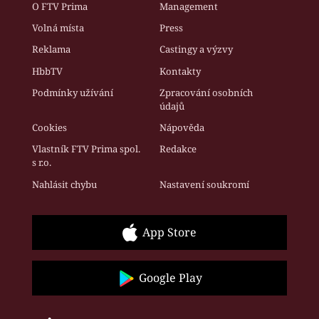
O FTV Prima
Management
Volná místa
Press
Reklama
Castingy a výzvy
HbbTV
Kontakty
Podmínky užívání
Zpracování osobních
údajů
Cookies
Nápověda
Vlastník FTV Prima spol.
Redakce
s r.o.
Nahlásit chybu
Nastavení soukromí
App Store
Google Play