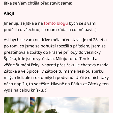
Jitka se Vám chtěla představit sama:
Ahoj!
Jmenuju se Jitka a na
tomto blogu
bych se s vámi
podělila o všechno, co mám ráda, a co mě baví. :)
Asi bych se vám nejdříve měla představit. Je mi 28 let a
po tom, co jsme se bohužel rozešli s přítelem, jsem se
přestěhovala zpátky do krásné přírody do vesničky
Špička, kde jsem vyrůstala. Miluju to tu! Ten klid a
věčné šumění řeky! Naproti přes řeku je chatová osada
Zátoka a ve Špičce i v Zátoce tu máme hezkou sbírku
milých lidí, ale i roztomilých podivínů. Určitě o nich taky
něco napíšu, to se těšte. Hlavně na Pátka ze Zátoky, ten
vydá na celou knížku. :)