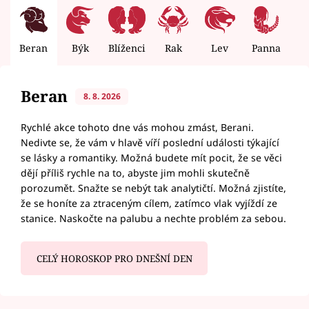
Beran
Býk
Blíženci
Rak
Lev
Panna
V
Beran
8. 8. 2026
Rychlé akce tohoto dne vás mohou zmást, Berani.
Nedivte se, že vám v hlavě víří poslední události týkající
se lásky a romantiky. Možná budete mít pocit, že se věci
dějí příliš rychle na to, abyste jim mohli skutečně
porozumět. Snažte se nebýt tak analytičtí. Možná zjistíte,
že se honíte za ztraceným cílem, zatímco vlak vyjíždí ze
stanice. Naskočte na palubu a nechte problém za sebou.
CELÝ HOROSKOP PRO DNEŠNÍ DEN