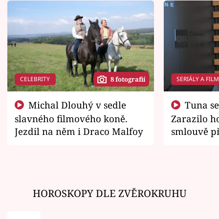
CELEBRITY
SERIÁLY A FIL
8 fotografií
Michal Dlouhý v sedle
Tuna se chtěl vrátit domů.
slavného filmového koně.
Zarazilo ho
Jezdil na něm i Draco Malfoy
smlouvě př
zemřít
HOROSKOPY DLE ZVĚROKRUHU