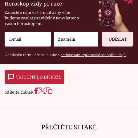
Horoskop vždy po ruce
Zanechte nám váš e-mail a my vám
budeme zasílat pravidelný newsletter s
vaším horoskopem.
ODESLAT
Odesláním formuláře souhlasíte s
podmínkami zpracování osobních údajů
VSTOUPIT DO DISKUZE
Sdílejte článek
PŘEČTĚTE SI TAKÉ