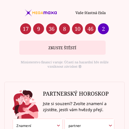
Vaše šťastná čísla
17
9
36
8
10
46
2
ZKUSTE ŠTĚSTÍ
Ministerstvo financí varuje: Účastí na hazardní hře může
vzniknout závislost ⑱
PARTNERSKÝ HOROSKOP
Jste si souzení? Zvolte znamení a
zjistěte, jestli vám hvězdy přejí.