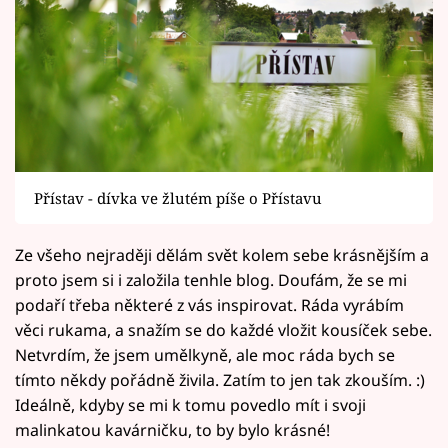
Přístav - dívka ve žlutém píše o Přístavu
Ze všeho nejraději dělám svět kolem sebe krásnějším a
proto jsem si i založila tenhle blog. Doufám, že se mi
podaří třeba některé z vás inspirovat. Ráda vyrábím
věci rukama, a snažím se do každé vložit kousíček sebe.
Netvrdím, že jsem umělkyně, ale moc ráda bych se
tímto někdy pořádně živila. Zatím to jen tak zkouším. :)
Ideálně, kdyby se mi k tomu povedlo mít i svoji
malinkatou kavárničku, to by bylo krásné!