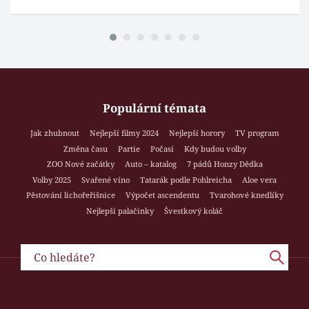
Populární témata
Jak zhubnout
Nejlepší filmy 2024
Nejlepší horory
TV program
Změna času
Partie
Počasí
Kdy budou volby
ZOO Nové začátky
Auto – katalog
7 pádů Honzy Dědka
Volby 2025
Svařené víno
Tatarák podle Pohlreicha
Aloe vera
Pěstování lichořeřišnice
Výpočet ascendentu
Tvarohové knedlíky
Nejlepší palačinky
Švestkový koláč