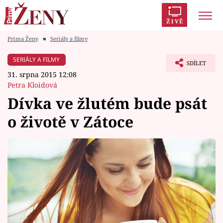
ŽIVĚ
Prima Ženy
■
Seriály a filmy
Trendy:
Polabí
Inspekce
Prostřeno!
AYTO?
SERIÁLY A FILMY
SDÍLET
Módní alarm
Zrádci
Proměny
31. srpna 2015 12:08
Petra Kloidová
Dívka ve žlutém bude psát
o životě v Zátoce
Témata
Celebrity
Vztahy
Seriály