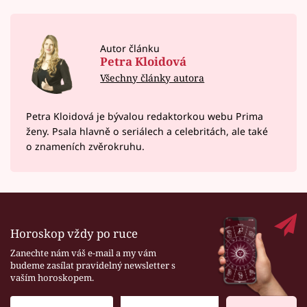
Autor článku
Petra Kloidová
Všechny články autora
Petra Kloidová je bývalou redaktorkou webu Prima
ženy. Psala hlavně o seriálech a celebritách, ale také
o znameních zvěrokruhu.
Horoskop vždy po ruce
Zanechte nám váš e-mail a my vám
budeme zasílat pravidelný newsletter s
vaším horoskopem.