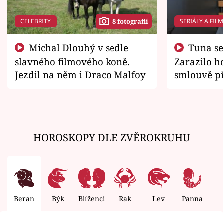
CELEBRITY
SERIÁLY A FIL
8 fotografií
Michal Dlouhý v sedle
Tuna se chtěl vrátit domů.
slavného filmového koně.
Zarazilo ho
Jezdil na něm i Draco Malfoy
smlouvě př
zemřít
HOROSKOPY DLE ZVĚROKRUHU
Beran
Býk
Blíženci
Rak
Lev
Panna
V