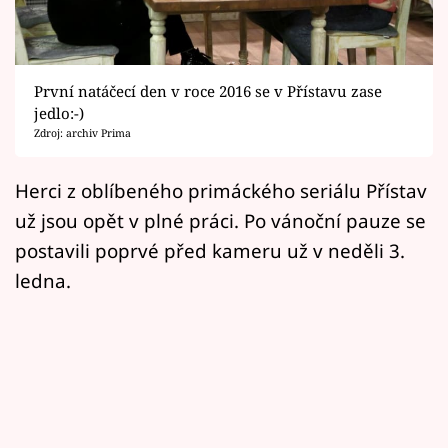
Horoskopy
Sledujte prima+
První natáčecí den v roce 2016 se v Přístavu zase
Filmový festival Karlovy Vary
jedlo:-)
Zdroj: archiv Prima
Pořady
Herci z oblíbeného primáckého seriálu Přístav
Mámy sobě
už jsou opět v plné práci. Po vánoční pauze se
postavili poprvé před kameru už v neděli 3.
Přihlášení
ledna.
Sledujte nás