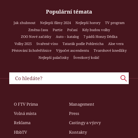
Populární témata
Jak zhubnout
Nejlepší filmy 2024
Nejlepší horory
TV program
Změna času
Partie
Počasí
Kdy budou volby
ZOO Nové začátky
Auto – katalog
7 pádů Honzy Dědka
Volby 2025
Svařené víno
Tatarák podle Pohlreicha
Aloe vera
Pěstování lichořeřišnice
Výpočet ascendentu
Tvarohové knedlíky
Nejlepší palačinky
Švestkový koláč
O FTV Prima
Management
Volná místa
Press
Reklama
Castingy a výzvy
HbbTV
Kontakty