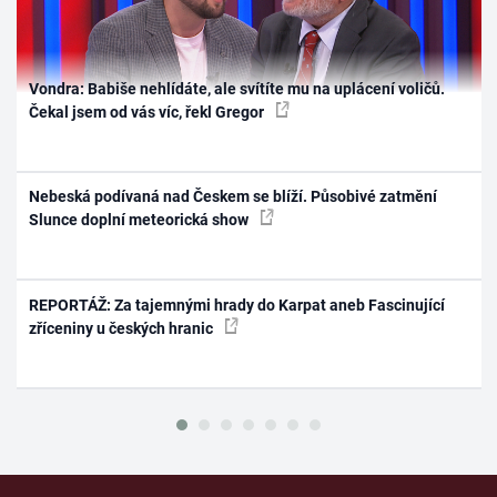
Vondra: Babiše nehlídáte, ale svítíte mu na uplácení voličů.
Čekal jsem od vás víc, řekl Gregor
Nebeská podívaná nad Českem se blíží. Působivé zatmění
Slunce doplní meteorická show
REPORTÁŽ: Za tajemnými hrady do Karpat aneb Fascinující
zříceniny u českých hranic