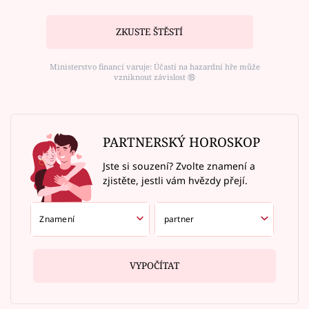
ZKUSTE ŠTĚSTÍ
Ministerstvo financí varuje: Účastí na hazardní hře může
vzniknout závislost ⑱
PARTNERSKÝ HOROSKOP
Jste si souzení? Zvolte znamení a
zjistěte, jestli vám hvězdy přejí.
VYPOČÍTAT