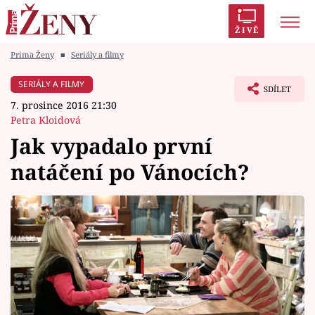
ŽIVĚ
Prima Ženy
■
Seriály a filmy
Trendy:
Polabí
Inspekce
Prostřeno!
AYTO?
SERIÁLY A FILMY
SDÍLET
Módní alarm
Zrádci
Proměny
7. prosince 2016 21:30
Petra Kloidová
Jak vypadalo první
natáčení po Vánocích?
Témata
Celebrity
Vztahy
Seriály