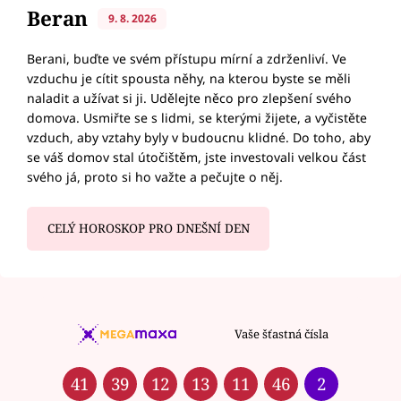
Beran
9. 8. 2026
Berani, buďte ve svém přístupu mírní a zdrženliví. Ve
vzduchu je cítit spousta něhy, na kterou byste se měli
naladit a užívat si ji. Udělejte něco pro zlepšení svého
domova. Usmiřte se s lidmi, se kterými žijete, a vyčistěte
vzduch, aby vztahy byly v budoucnu klidné. Do toho, aby
se váš domov stal útočištěm, jste investovali velkou část
svého já, proto si ho važte a pečujte o něj.
CELÝ HOROSKOP PRO DNEŠNÍ DEN
Vaše šťastná čísla
41
39
12
13
11
46
2