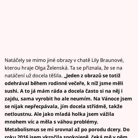
Natáčely se mimo jiné obrazy v chatě Lily Braunové,
kterou hraje Olga Želenská. Ta se přiznala, že se na
natáčení už docela těšila.
„Jeden z obrazů se totiž
odehrával během rodinné večeře, k níž jsme měli
sushi. A to já mám ráda a docela často si na něj i
zajdu, sama vyrobit ho ale neumím. Na Vánoce jsem
se nijak nepřecpávala, jím docela střídmě, takže
netloustnu. Ale jako mladá holka jsem vážila
mnohem víc a měla s váhou problémy.
Metabolismus se mi srovnal až po porodu dcery. Do
roku 2016 jsem vkročila spokojeně, čeká mě v něm