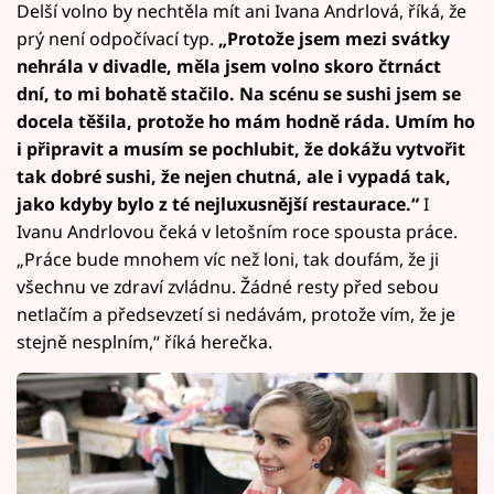
Delší volno by nechtěla mít ani Ivana Andrlová, říká, že
prý není odpočívací typ.
„Protože jsem mezi svátky
nehrála v divadle, měla jsem volno skoro čtrnáct
dní, to mi bohatě stačilo. Na scénu se sushi jsem se
docela těšila, protože ho mám hodně ráda. Umím ho
i připravit a musím se pochlubit, že dokážu vytvořit
tak dobré sushi, že nejen chutná, ale i vypadá tak,
jako kdyby bylo z té nejluxusnější restaurace.“
I
Ivanu Andrlovou čeká v letošním roce spousta práce.
„Práce bude mnohem víc než loni, tak doufám, že ji
všechnu ve zdraví zvládnu. Žádné resty před sebou
netlačím a předsevzetí si nedávám, protože vím, že je
stejně nesplním,“ říká herečka.