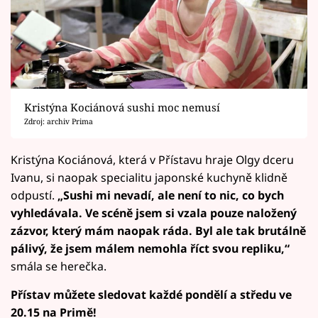
Kristýna Kociánová sushi moc nemusí
Zdroj: archiv Prima
Kristýna Kociánová, která v Přístavu hraje Olgy dceru
Ivanu, si naopak specialitu japonské kuchyně klidně
odpustí.
„Sushi mi nevadí, ale není to nic, co bych
vyhledávala. Ve scéně jsem si vzala pouze naložený
zázvor, který mám naopak ráda. Byl ale tak brutálně
pálivý, že jsem málem nemohla říct svou repliku,“
smála se herečka.
Přístav můžete sledovat každé pondělí a středu ve
20.15 na Primě!