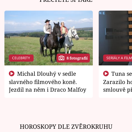
CELEBRITY
SERIÁLY A FIL
8 fotografií
Michal Dlouhý v sedle
Tuna se chtěl vrátit domů.
slavného filmového koně.
Zarazilo ho
Jezdil na něm i Draco Malfoy
smlouvě př
zemřít
HOROSKOPY DLE ZVĚROKRUHU