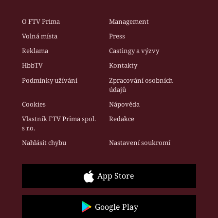
O FTV Prima
Management
Volná místa
Press
Reklama
Castingy a výzvy
HbbTV
Kontakty
Podmínky užívání
Zpracování osobních
údajů
Cookies
Nápověda
Vlastník FTV Prima spol.
Redakce
s r.o.
Nahlásit chybu
Nastavení soukromí
App Store
Google Play