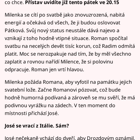
co chce.
Přístav uvidíte již tento pátek ve 20.15
Milenka se cítí po svatbě jako znovuzrozená, nabitá
energií a očekává od všech, že ji budou oslovovat
Pátková. Svůj nový status neustále dává najevo a
vznikají z toho hodně vtipné situace. Roman spočítal
svatbu na necelých devět tisíc korun, což Radim odmítá
platit. Moc se nerozpakuje nad tím, že by měl všechno
zaplatit a rovnou nařídí Milence, že si polovinu
odpracuje. Roman jen vrtí hlavou.
Milenka požáda Romana, aby vyfotil na památku jejich
svatební lože. Začne Romanovi pózovat, což bude
hodně humorná podívaná a zároveň se mu svěří, že má
podivnou vyrážku na zádech. V ten moment do
místnosti přichází José.
José se vrací z Itálie. Sám?
José nečekaně vchází do dveří, aby Drozdovým oznámil,