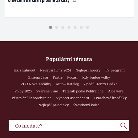
omezení na kila i plošné zákazy
Populární témata
Jak zhubnout
Nejlepší filmy 2024
Nejlepší horory
TV program
Změna času
Partie
Počasí
Kdy budou volby
ZOO Nové začátky
Auto – katalog
7 pádů Honzy Dědka
Volby 2025
Svařené víno
Tatarák podle Pohlreicha
Aloe vera
Pěstování lichořeřišnice
Výpočet ascendentu
Tvarohové knedlíky
Nejlepší palačinky
Švestkový koláč