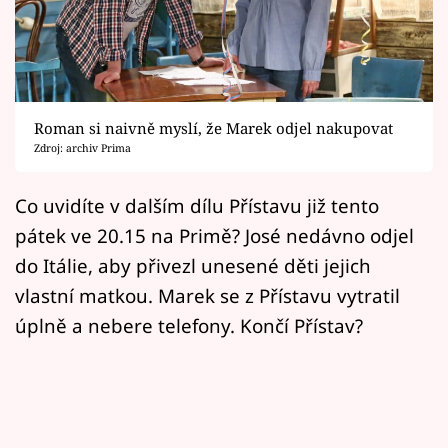
Horoskopy
Sledujte prima+
Filmový festival Karlovy Vary
Roman si naivně myslí, že Marek odjel nakupovat
Pořady
Zdroj: archiv Prima
Mámy sobě
Co uvidíte v dalším dílu Přístavu již tento
pátek ve 20.15 na Primě? José nedávno odjel
Přihlášení
do Itálie, aby přivezl unesené děti jejich
vlastní matkou. Marek se z Přístavu vytratil
úplně a nebere telefony. Končí Přístav?
Sledujte nás