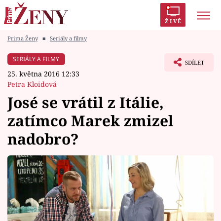
ŽIVĚ
Prima Ženy
■
Seriály a filmy
Trendy:
Polabí
Inspekce
Prostřeno!
AYTO?
SERIÁLY A FILMY
SDÍLET
Módní alarm
Zrádci
Proměny
25. května 2016 12:33
Petra Kloidová
José se vrátil z Itálie,
zatímco Marek zmizel
Témata
nadobro?
Celebrity
Vztahy
Seriály