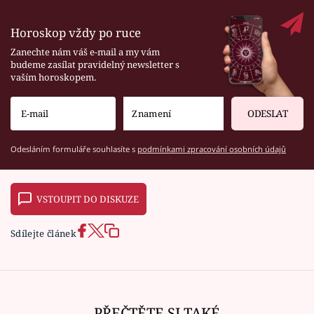
Horoskop vždy po ruce
Zanechte nám váš e-mail a my vám
budeme zasílat pravidelný newsletter s
vaším horoskopem.
ODESLAT
Odesláním formuláře souhlasíte s
podmínkami zpracování osobních údajů
VSTOUPIT DO DISKUZE
Sdílejte článek
PŘEČTĚTE SI TAKÉ