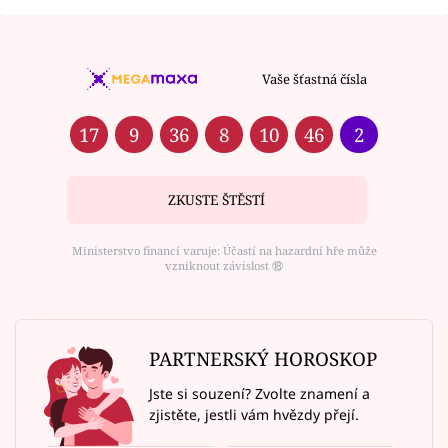
Vaše šťastná čísla
17
9
36
8
10
46
2
ZKUSTE ŠTĚSTÍ
Ministerstvo financí varuje: Účastí na hazardní hře může
vzniknout závislost ⑱
PARTNERSKÝ HOROSKOP
Jste si souzení? Zvolte znamení a
zjistěte, jestli vám hvězdy přejí.