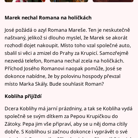
Marek nechal Romana na holičkách
José požádá o azyl Romana Mareše. Ten je neskutečně
naštvaný, jelikož si dlouho myslel, že Marek se akorát
rozhodl dojet nakoupit. Místo toho vzal společné auto,
sbalil si věci a zmizel do Prahy za Krupicí. Samozřejmě
nezvedá telefon, Romana nechal zcela na holičkách.
Příchod Josého Romanovi naopak pomůže, José se
dokonce nabídne, že by polovinu hospody převzal
místo Marka Skály. Bude souhlasit Roman?
Kobliha přijíždí
Dcera Koblihy má jarní prázdniny, a tak se Kobliha vydá
společně se svým dítkem za Pepou Krupičkou do
Zátoky. Pepa jim vše připraví, aby se u něj doma cítily
dobře. S Koblihou si začnou dokonce i vyprávět o své