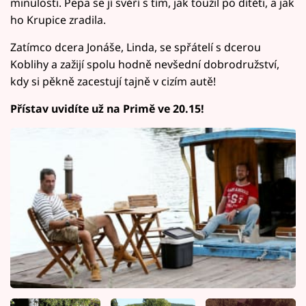
minulosti. Pepa se jí svěří s tím, jak toužil po dítěti, a jak
ho Krupice zradila.
Zatímco dcera Jonáše, Linda, se spřátelí s dcerou
Koblihy a zažijí spolu hodně nevšední dobrodružství,
kdy si pěkně zacestují tajně v cizím autě!
Přístav uvidíte už na Primě ve 20.15!