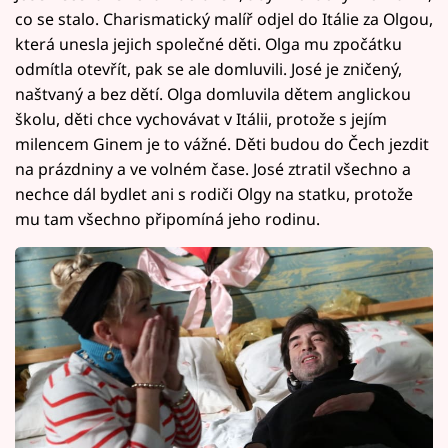
co se stalo. Charismatický malíř odjel do Itálie za Olgou,
která unesla jejich společné děti. Olga mu zpočátku
odmítla otevřít, pak se ale domluvili. José je zničený,
naštvaný a bez dětí. Olga domluvila dětem anglickou
školu, děti chce vychovávat v Itálii, protože s jejím
milencem Ginem je to vážné. Děti budou do Čech jezdit
na prázdniny a ve volném čase. José ztratil všechno a
nechce dál bydlet ani s rodiči Olgy na statku, protože
mu tam všechno připomíná jeho rodinu.