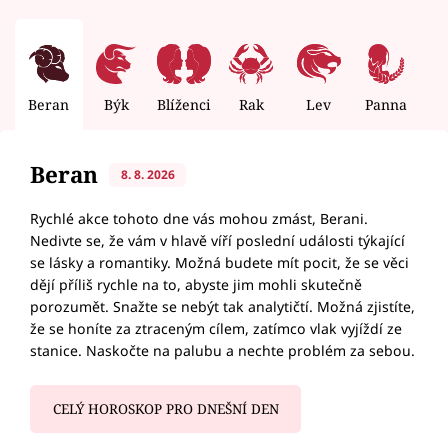
Beran
Býk
Blíženci
Rak
Lev
Panna
V
Beran
8. 8. 2026
Rychlé akce tohoto dne vás mohou zmást, Berani.
Nedivte se, že vám v hlavě víří poslední události týkající
se lásky a romantiky. Možná budete mít pocit, že se věci
dějí příliš rychle na to, abyste jim mohli skutečně
porozumět. Snažte se nebýt tak analytičtí. Možná zjistíte,
že se honíte za ztraceným cílem, zatímco vlak vyjíždí ze
stanice. Naskočte na palubu a nechte problém za sebou.
CELÝ HOROSKOP PRO DNEŠNÍ DEN