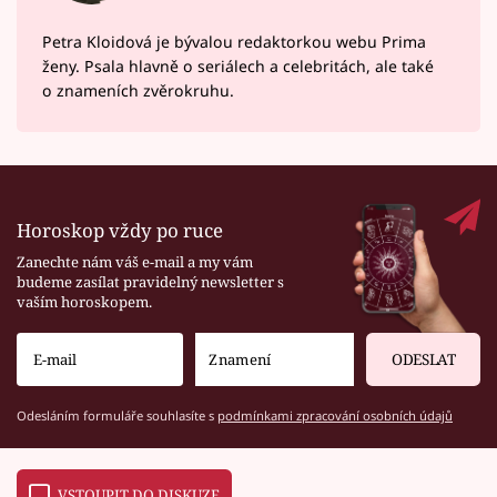
Petra Kloidová je bývalou redaktorkou webu Prima
ženy. Psala hlavně o seriálech a celebritách, ale také
o znameních zvěrokruhu.
Horoskop vždy po ruce
Zanechte nám váš e-mail a my vám
budeme zasílat pravidelný newsletter s
vaším horoskopem.
ODESLAT
Odesláním formuláře souhlasíte s
podmínkami zpracování osobních údajů
VSTOUPIT DO DISKUZE