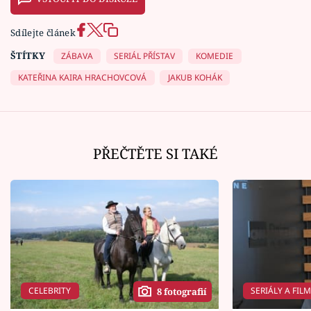
Sdílejte článek
ŠTÍTKY
ZÁBAVA
SERIÁL PŘÍSTAV
KOMEDIE
KATEŘINA KAIRA HRACHOVCOVÁ
JAKUB KOHÁK
PŘEČTĚTE SI TAKÉ
CELEBRITY
SERIÁLY A FIL
8 fotografií