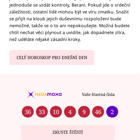
jednoduše se vzdát kontroly, Berani. Pokud jde o srdeční
záležitosti, ostatní lidé mohou být ve víru zmatku. Snažit
se přijít na kloub jejich duševnímu rozpoložení bude
nemožné, takže se o to ani nepokoušejte. Možná budete
chtít nechat věci plynout a uvidíte, jak dopadnete zítra,
než uděláte nějaké zásadní kroky.
CELÝ HOROSKOP PRO DNEŠNÍ DEN
Vaše šťastná čísla
36
33
10
4
9
46
2
ZKUSTE ŠTĚSTÍ