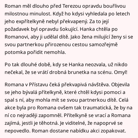
Roman měl dlouho před Terezou opravdu bouřlivou
milostnou minulost. Když ho kdysi vyhledala po letech
jeho expřítelkyně nebyl překvapený. Za to její
požadavek byl opravdu šokující. Hanka chtěla po
Romanovi, aby ji udělal dítě. Jako žena milující ženy si se
svou partnerkou přirozenou cestou samozřejmě
potomka pořidit nemohla.
Po tak dlouhé době, kdy se Hanka neozvala, už nikdo
nečekal, že se vrátí drobná brunetka na scénu. Omyl!
Romana v Přístavu čeká překvapivá návštěva. Objevila
se jeho bývalá přítelkyně, které chtěl kdysi pomoci a
spal s ní, aby mohla mít se svou partnerkou dítě. Celá
akce byla pro Romana ovšem tak traumatická, že by na
ní co nejraději zapomněl. Přítelkyně se vrací a Romana
zajímá, jestli je těhotná. Je viditelné, že napoprvé se
nepovedlo. Roman dostane nabídku akci zopakovat.