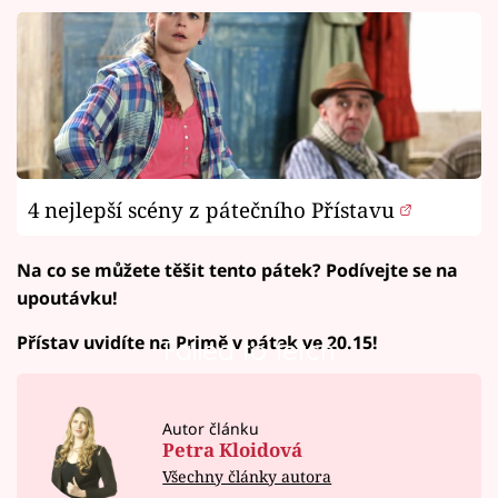
4 nejlepší scény z pátečního Přístavu
Na co se můžete těšit tento pátek? Podívejte se na
upoutávku!
Přístav uvidíte na Primě v pátek ve 20.15!
Failed to fetch
Autor článku
Petra Kloidová
Všechny články autora