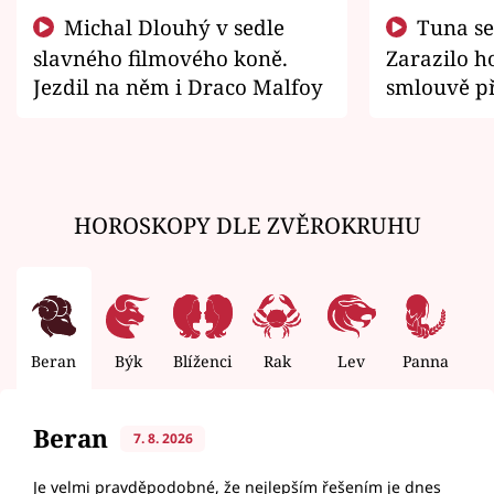
Michal Dlouhý v sedle
Tuna se chtěl vrátit domů.
slavného filmového koně.
Zarazilo ho
Jezdil na něm i Draco Malfoy
smlouvě př
zemřít
HOROSKOPY DLE ZVĚROKRUHU
Beran
Býk
Blíženci
Rak
Lev
Panna
V
Beran
7. 8. 2026
Je velmi pravděpodobné, že nejlepším řešením je dnes