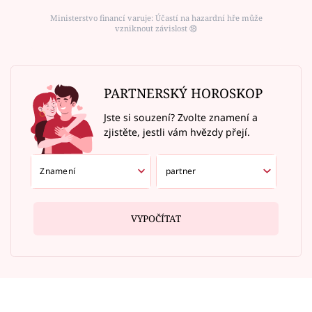
Ministerstvo financí varuje: Účastí na hazardní hře může
vzniknout závislost ⑱
PARTNERSKÝ HOROSKOP
Jste si souzení? Zvolte znamení a
zjistěte, jestli vám hvězdy přejí.
VYPOČÍTAT