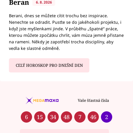
Beran
6. 8. 2026
Berani, dnes se můžete cítit trochu bez inspirace.
Nenechte se odradit. Pusťte se do jakéhokoli projektu, i
když jste myšlenkami jinde. V průběhu „špatné“ práce,
kterou můžete zpočátku chrlit, vám múza jemně přistane
na rameni. Někdy je zapotřebí trocha disciplíny, aby
vedla ke slastné odměně.
CELÝ HOROSKOP PRO DNEŠNÍ DEN
Vaše šťastná čísla
6
15
34
48
7
46
2