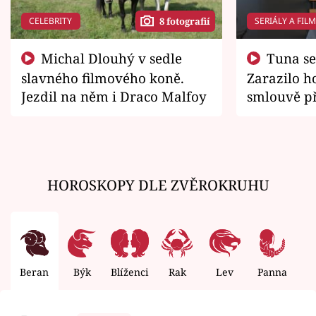
CELEBRITY
SERIÁLY A FIL
8 fotografií
Michal Dlouhý v sedle
Tuna se chtěl vrátit domů.
slavného filmového koně.
Zarazilo ho
Jezdil na něm i Draco Malfoy
smlouvě př
zemřít
HOROSKOPY DLE ZVĚROKRUHU
Beran
Býk
Blíženci
Rak
Lev
Panna
V