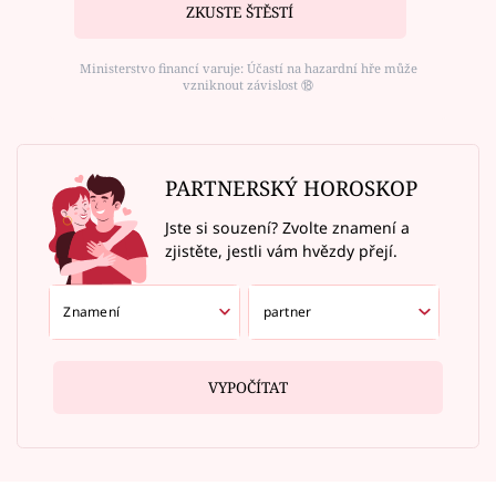
ZKUSTE ŠTĚSTÍ
Ministerstvo financí varuje: Účastí na hazardní hře může
vzniknout závislost ⑱
PARTNERSKÝ HOROSKOP
Jste si souzení? Zvolte znamení a
zjistěte, jestli vám hvězdy přejí.
VYPOČÍTAT