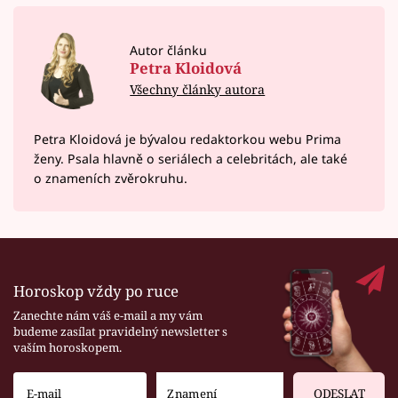
Autor článku
Petra Kloidová
Všechny články autora
Petra Kloidová je bývalou redaktorkou webu Prima
ženy. Psala hlavně o seriálech a celebritách, ale také
o znameních zvěrokruhu.
Horoskop vždy po ruce
Zanechte nám váš e-mail a my vám
budeme zasílat pravidelný newsletter s
vaším horoskopem.
ODESLAT