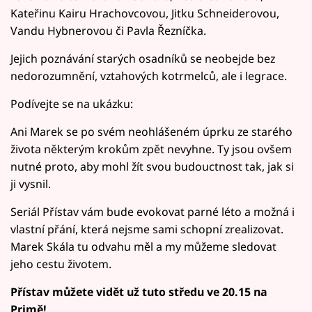
Kateřinu Kairu Hrachovcovou, Jitku Schneiderovou,
Vandu Hybnerovou či Pavla Řezníčka.
Jejich poznávání starých osadníků se neobejde bez
nedorozumnění, vztahových kotrmelců, ale i legrace.
Podívejte se na ukázku:
Ani Marek se po svém neohlášeném úprku ze starého
života některým krokům zpět nevyhne. Ty jsou ovšem
nutné proto, aby mohl žít svou budouctnost tak, jak si
ji vysnil.
Seriál Přístav vám bude evokovat parné léto a možná i
vlastní přání, která nejsme sami schopní zrealizovat.
Marek Skála tu odvahu měl a my můžeme sledovat
jeho cestu životem.
Přístav můžete vidět už tuto středu ve 20.15 na
Primě!