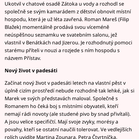
Ukotvil v chatové osadě Zátoka u vody a rozhodl se
společně se svým kamarádem z dětství obnovit místní
hospodu, která je už léta zavřená. Roman Mareš (Filip
Blažek) momentálně prodává svou víceméně
neúspěšnou seznamku ve svatebním salonu, jež
vlastnil v Benátkách nad Jizerou. Je rozhodnutý pomoci
starému příteli v nouzi a rozjede s ním hospodu s
názvem Přístav.
Nový život v padesáti
Začínat nový život v padesáti letech na vlastní pěst v
úplně cizím prostředí nebude rozhodně tak lehké, jak si
Marek ve svých představách maloval. Společně s
Romanem ho čeká boj s místními obyvateli, kteří
nemají rádi novoty (ale studené pivo by snad přivítali).
A jsou velice specifičtí. Mají svoje zvyky, morésy a
povahy, kteří se ostatní naučili tolerovat. Ve vedlejíších
rolích uvidíte Martina Zounara, Petra Čtvrtníčka,