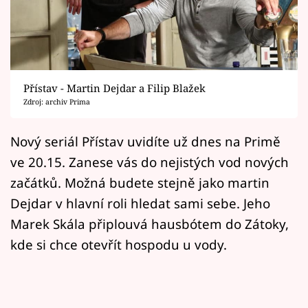
Horoskopy
Sledujte prima+
Filmový festival Karlovy Vary
Přístav - Martin Dejdar a Filip Blažek
Pořady
Zdroj: archiv Prima
Mámy sobě
Nový seriál Přístav uvidíte už dnes na Primě
ve 20.15. Zanese vás do nejistých vod nových
Přihlášení
začátků. Možná budete stejně jako martin
Dejdar v hlavní roli hledat sami sebe. Jeho
Marek Skála připlouvá hausbótem do Zátoky,
Sledujte nás
kde si chce otevřít hospodu u vody.