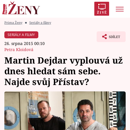
ŽIVĚ
Prima Ženy
■
Seriály a filmy
Trendy:
Polabí
Inspekce
Prostřeno!
AYTO?
SERIÁLY A FILMY
SDÍLET
Módní alarm
Zrádci
Proměny
26. srpna 2015 00:10
Petra Kloidová
Martin Dejdar vyplouvá už
dnes hledat sám sebe.
Témata
Najde svůj Přístav?
Celebrity
Vztahy
Seriály