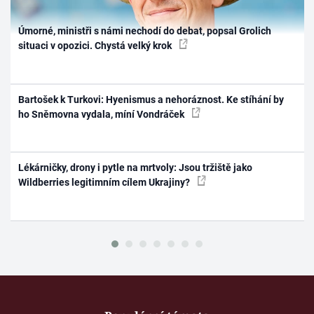
Úmorné, ministři s námi nechodí do debat, popsal Grolich
situaci v opozici. Chystá velký krok
Bartošek k Turkovi: Hyenismus a nehoráznost. Ke stíhání by
ho Sněmovna vydala, míní Vondráček
Lékárničky, drony i pytle na mrtvoly: Jsou tržiště jako
Wildberries legitimním cílem Ukrajiny?