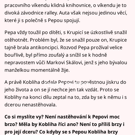
pracovního víkendu klidná knihovnice, o víkendu je to
divoká závodnice ralley. Auta však nejsou jedinou věcí,
které ji s polečně s Pepou spojují.
Pepa vždy toužil po dítěti, s Krupicí se úzkostlivě snažil
otěhotnět. Problém byl, že se snažil pouze on, Krupice
tajně brala antikoncipci. Rozvod Pepa prožíval velice
bouřlivě, byl přímo zoufalý a snížil se k hodně
nepravostem vůči Markovi Skálovi, jenž s jeho bývalou
manželkou momentálně žije.
A právě Kobliha dodala Pepovi tu pověstnou jiskru do
Failed to fetch
jeho života a on se jí nechce jen tak vzdát. Proto se
Koblihy na konci dílu zeptal na to, zda by se k němu i s
dcerou nenastěhovala.
Co si myslíte vy? Není nastěhování k Pepovi moc
brzo? Měla by Kobliha říci ano? Není to příliš brzy i
pro její dceru? Co kdyby se s Pepou Kobliha brzy