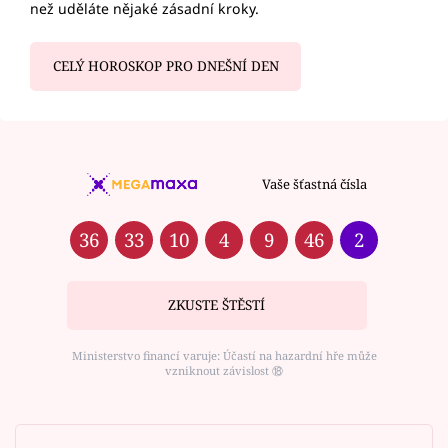
než uděláte nějaké zásadní kroky.
CELÝ HOROSKOP PRO DNEŠNÍ DEN
Vaše šťastná čísla
36
33
10
4
9
46
2
ZKUSTE ŠTĚSTÍ
Ministerstvo financí varuje: Účastí na hazardní hře může
vzniknout závislost ⑱