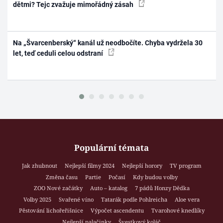
dětmi? Tejc zvažuje mimořádný zásah
Na „Švarcenberský“ kanál už neodbočíte. Chyba vydržela 30
let, teď ceduli celou odstraní
Populární témata
Jak zhubnout
Nejlepší filmy 2024
Nejlepší horory
TV program
Změna času
Partie
Počasí
Kdy budou volby
ZOO Nové začátky
Auto – katalog
7 pádů Honzy Dědka
Volby 2025
Svařené víno
Tatarák podle Pohlreicha
Aloe vera
Pěstování lichořeřišnice
Výpočet ascendentu
Tvarohové knedlíky
Nejlepší palačinky
Švestkový koláč