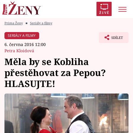
ŽIVĚ
Prima Ženy
■
Seriály a filmy
Trendy:
Polabí
Inspekce
Prostřeno!
AYTO?
SERIÁLY A FILMY
SDÍLET
Módní alarm
Zrádci
Proměny
6. června 2016 12:00
Petra Kloidová
Měla by se Kobliha
přestěhovat za Pepou?
Témata
HLASUJTE!
Celebrity
Vztahy
Seriály