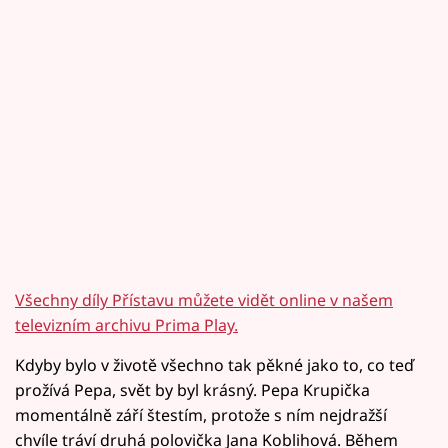
Všechny díly Přístavu můžete vidět online v našem
televizním archivu Prima Play.
Kdyby bylo v životě všechno tak pěkné jako to, co teď
prožívá Pepa, svět by byl krásný. Pepa Krupička
momentálně září štestím, protože s ním nejdražší
chvíle tráví druhá polovička Jana Koblihová. Během