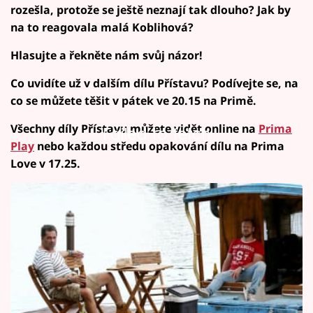
rozešla, protože se ještě neznají tak dlouho? Jak by
na to reagovala malá Koblihová?
Hlasujte a řekněte nám svůj názor!
Co uvidíte už v dalším dílu Přístavu? Podívejte se, na
co se můžete těšit v pátek ve 20.15 na Primě.
Všechny díly Přístavu můžete vidět online na
Prima
Failed to fetch
Play
nebo každou středu opakování dílu na Prima
Love v 17.25.