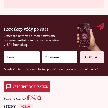
Horoskop vždy po ruce
Zanechte nám váš e-mail a my vám
budeme zasílat pravidelný newsletter s
vaším horoskopem.
ODESLAT
Odesláním formuláře souhlasíte s
podmínkami zpracování osobních údajů
VSTOUPIT DO DISKUZE
Sdílejte článek
ŠTÍTKY
VZTAH