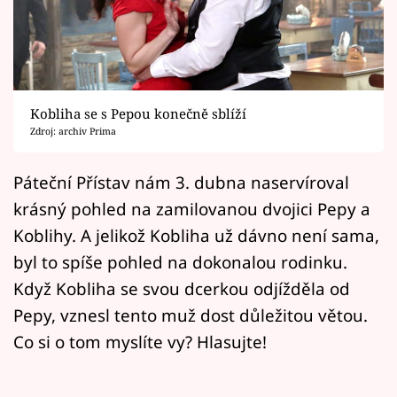
Horoskopy
Sledujte prima+
Filmový festival Karlovy Vary
Kobliha se s Pepou konečně sblíží
Pořady
Zdroj: archiv Prima
Mámy sobě
Páteční Přístav nám 3. dubna naservíroval
krásný pohled na zamilovanou dvojici Pepy a
Přihlášení
Koblihy. A jelikož Kobliha už dávno není sama,
byl to spíše pohled na dokonalou rodinku.
Když Kobliha se svou dcerkou odjížděla od
Sledujte nás
Pepy, vznesl tento muž dost důležitou větou.
Co si o tom myslíte vy? Hlasujte!