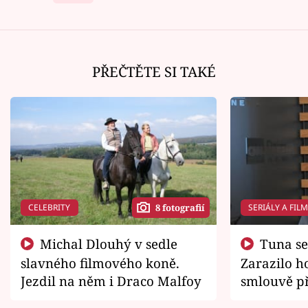
PŘEČTĚTE SI TAKÉ
CELEBRITY
SERIÁLY A FIL
8 fotografií
Michal Dlouhý v sedle
Tuna se chtěl vrátit domů.
slavného filmového koně.
Zarazilo ho
Jezdil na něm i Draco Malfoy
smlouvě př
zemřít