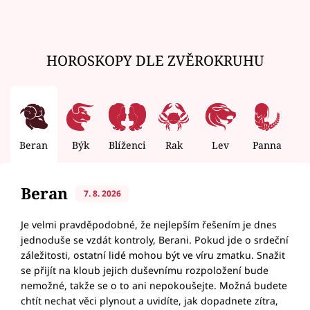
HOROSKOPY DLE ZVĚROKRUHU
Beran
Býk
Blíženci
Rak
Lev
Panna
V
Beran
7. 8. 2026
Je velmi pravděpodobné, že nejlepším řešením je dnes
jednoduše se vzdát kontroly, Berani. Pokud jde o srdeční
záležitosti, ostatní lidé mohou být ve víru zmatku. Snažit
se přijít na kloub jejich duševnímu rozpoložení bude
nemožné, takže se o to ani nepokoušejte. Možná budete
chtít nechat věci plynout a uvidíte, jak dopadnete zítra,