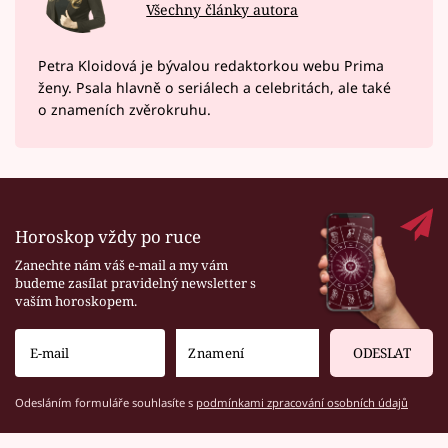
Všechny články autora
Petra Kloidová je bývalou redaktorkou webu Prima
ženy. Psala hlavně o seriálech a celebritách, ale také
o znameních zvěrokruhu.
Horoskop vždy po ruce
Zanechte nám váš e-mail a my vám
budeme zasílat pravidelný newsletter s
vaším horoskopem.
ODESLAT
Odesláním formuláře souhlasíte s
podmínkami zpracování osobních údajů