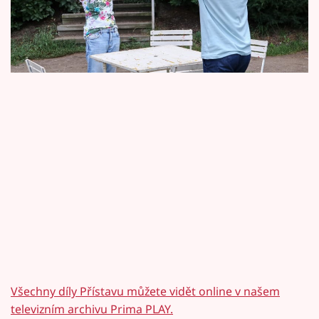
Horoskopy
podlehnout Martinovi? Nebo si myslíte, že
Petra stále miluje?
Sledujte prima+
Filmový festival Karlovy Vary
Pořady
Mámy sobě
Přihlášení
Sledujte nás
Všechny díly Přístavu můžete vidět online v našem
televizním archivu Prima PLAY.