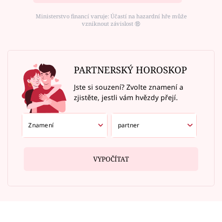
Ministerstvo financí varuje: Účastí na hazardní hře může
vzniknout závislost ⑱
PARTNERSKÝ HOROSKOP
Jste si souzení? Zvolte znamení a
zjistěte, jestli vám hvězdy přejí.
VYPOČÍTAT