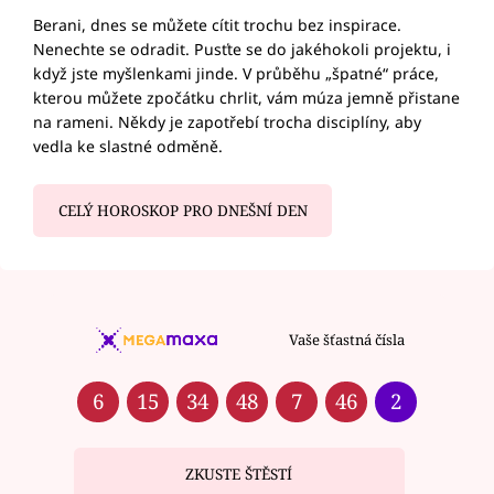
Berani, dnes se můžete cítit trochu bez inspirace.
Nenechte se odradit. Pusťte se do jakéhokoli projektu, i
když jste myšlenkami jinde. V průběhu „špatné“ práce,
kterou můžete zpočátku chrlit, vám múza jemně přistane
na rameni. Někdy je zapotřebí trocha disciplíny, aby
vedla ke slastné odměně.
CELÝ HOROSKOP PRO DNEŠNÍ DEN
Vaše šťastná čísla
6
15
34
48
7
46
2
ZKUSTE ŠTĚSTÍ