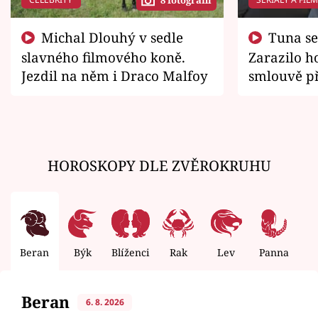
8 fotografií
Michal Dlouhý v sedle
Tuna se chtěl vrátit domů.
slavného filmového koně.
Zarazilo ho
Jezdil na něm i Draco Malfoy
smlouvě př
zemřít
HOROSKOPY DLE ZVĚROKRUHU
Beran
Býk
Blíženci
Rak
Lev
Panna
V
Beran
6. 8. 2026