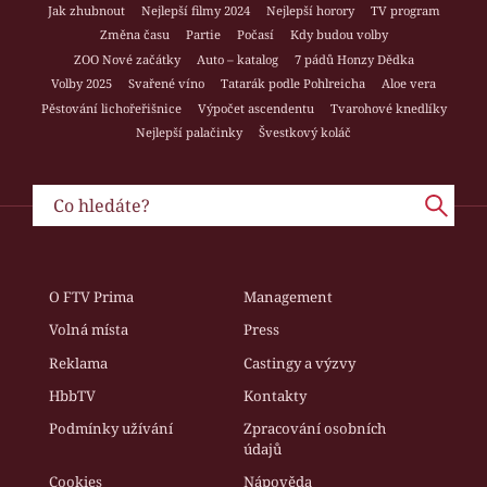
Jak zhubnout
Nejlepší filmy 2024
Nejlepší horory
TV program
Změna času
Partie
Počasí
Kdy budou volby
ZOO Nové začátky
Auto – katalog
7 pádů Honzy Dědka
Volby 2025
Svařené víno
Tatarák podle Pohlreicha
Aloe vera
Pěstování lichořeřišnice
Výpočet ascendentu
Tvarohové knedlíky
Nejlepší palačinky
Švestkový koláč
O FTV Prima
Management
Volná místa
Press
Reklama
Castingy a výzvy
HbbTV
Kontakty
Podmínky užívání
Zpracování osobních
údajů
Cookies
Nápověda