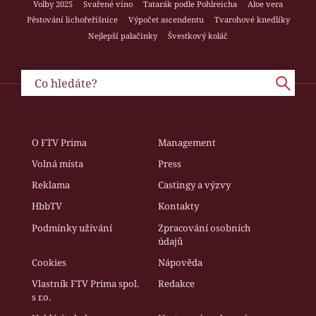
Volby 2025
Svařené víno
Tatarák podle Pohlreicha
Aloe vera
Pěstování lichořeřišnice
Výpočet ascendentu
Tvarohové knedlíky
Nejlepší palačinky
Švestkový koláč
O FTV Prima
Management
Volná místa
Press
Reklama
Castingy a výzvy
HbbTV
Kontakty
Podmínky užívání
Zpracování osobních
údajů
Cookies
Nápověda
Vlastník FTV Prima spol.
Redakce
s r.o.