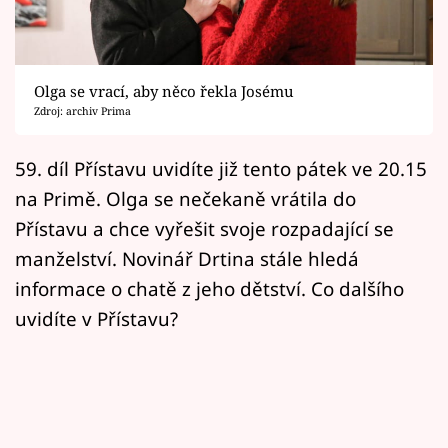
Horoskopy
Sledujte prima+
Olga se vrací, aby něco řekla Josému
Filmový festival Karlovy Vary
Zdroj: archiv Prima
Pořady
59. díl Přístavu uvidíte již tento pátek ve 20.15
na Primě. Olga se nečekaně vrátila do
Mámy sobě
Přístavu a chce vyřešit svoje rozpadající se
manželství. Novinář Drtina stále hledá
Přihlášení
informace o chatě z jeho dětství. Co dalšího
uvidíte v Přístavu?
Sledujte nás