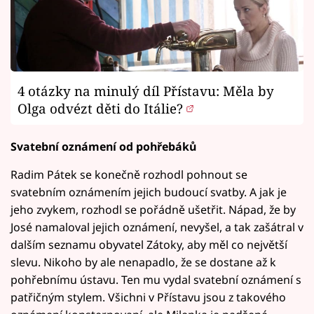
4 otázky na minulý díl Přístavu: Měla by
Olga odvézt děti do Itálie?
Svatební oznámení od pohřebáků
Radim Pátek se konečně rozhodl pohnout se
svatebním oznámením jejich budoucí svatby. A jak je
jeho zvykem, rozhodl se pořádně ušetřit. Nápad, že by
José namaloval jejich oznámení, nevyšel, a tak zašátral v
dalším seznamu obyvatel Zátoky, aby měl co největší
slevu. Nikoho by ale nenapadlo, že se dostane až k
pohřebnímu ústavu. Ten mu vydal svatební oznámení s
patřičným stylem. Všichni v Přístavu jsou z takového