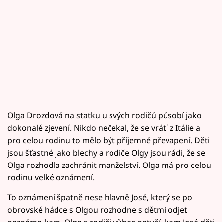
Olga Drozdová na statku u svých rodičů působí jako
dokonalé zjevení. Nikdo nečekal, že se vrátí z Itálie a
pro celou rodinu to mělo být příjemné převapení. Děti
jsou šťastné jako blechy a rodiče Olgy jsou rádi, že se
Olga rozhodla zachránit manželství. Olga má pro celou
rodinu velké oznámení.
To oznámení špatně nese hlavně José, který se po
obrovské hádce s Olgou rozhodne s dětmi odjet
neznámo kam. Olga s rodiči vůbec netuší, kam José děti