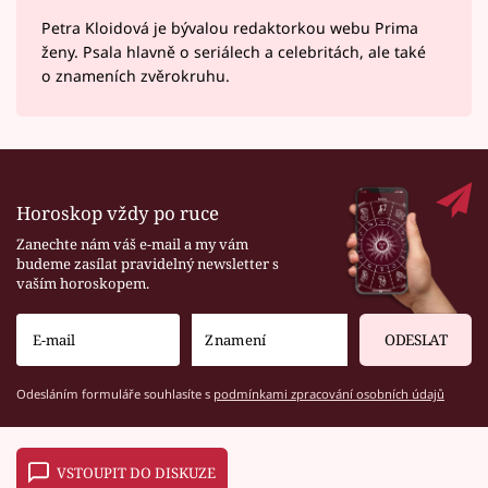
Petra Kloidová je bývalou redaktorkou webu Prima
ženy. Psala hlavně o seriálech a celebritách, ale také
o znameních zvěrokruhu.
Horoskop vždy po ruce
Zanechte nám váš e-mail a my vám
budeme zasílat pravidelný newsletter s
vaším horoskopem.
ODESLAT
Odesláním formuláře souhlasíte s
podmínkami zpracování osobních údajů
VSTOUPIT DO DISKUZE