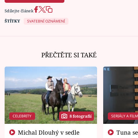
Sdílejte článek
ŠTÍTKY
SVATEBNÍ OZNÁMENÍ
PŘEČTĚTE SI TAKÉ
CELEBRITY
SERIÁLY A FIL
8 fotografií
Michal Dlouhý v sedle
Tuna se chtěl vrátit domů.