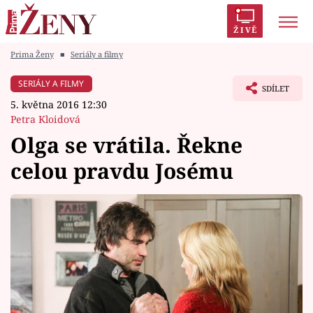
ŽIVĚ
Prima Ženy
■
Seriály a filmy
Trendy:
Polabí
Inspekce
Prostřeno!
AYTO?
SERIÁLY A FILMY
SDÍLET
Módní alarm
Zrádci
Proměny
5. května 2016 12:30
Petra Kloidová
Olga se vrátila. Řekne
celou pravdu Josému
Témata
Celebrity
Vztahy
Seriály