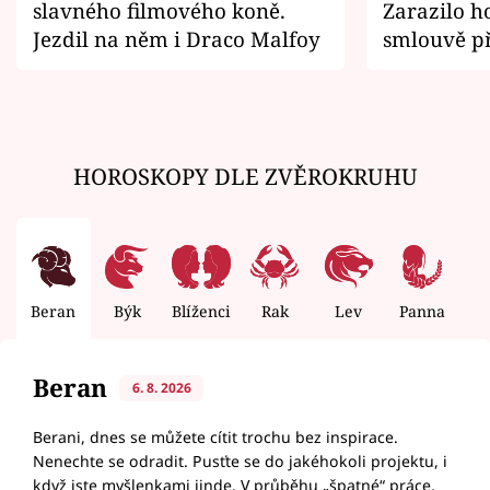
slavného filmového koně.
Zarazilo ho
Jezdil na něm i Draco Malfoy
smlouvě př
zemřít
HOROSKOPY DLE ZVĚROKRUHU
Beran
Býk
Blíženci
Rak
Lev
Panna
V
Beran
6. 8. 2026
Berani, dnes se můžete cítit trochu bez inspirace.
Nenechte se odradit. Pusťte se do jakéhokoli projektu, i
když jste myšlenkami jinde. V průběhu „špatné“ práce,