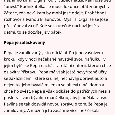
"unesl." Podnikatelka se musí dokonce ptát známých v
Zátoce, zda neví, kam by mohl José odejít. Proběhne i
rozhovor s Ivanou Braunovou. Myslí si Olga, že se José
přestěhoval za ní? Kde se skutečně nachází José s
dětmi, to se dozvíte již v pátek.
Pepa je zaláskovaný
Pepa je zamilovaný. Je to oficiální. Po jeho vášnivém
kroku, kdy v noci nečekaně navštívil svou "Jaňulku" v
jejím bytě, se Pepa nachází v totální euforii, kterou chce
oslavit v Přístavu. Pepa má však ještě nevyřízené účty
se zákaznicemi, které si u něj nechávají opravit auto a
nejen to. Jeho bývalá milenka se objeví u něj doma a
chce ho svést. Pepa ji však odkáže do patřičných mezí a
pošle za svou bývalou manželkou, aby jí udělala vlasy.
Pavlína se tak dozvídá novou zprávu o tom, že Pepa je
zamilovaný. A možná ji to zasáhne více, než čekala.