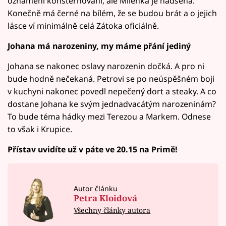
oznámení konsternovaní, ale Milenka je nadšená.
Konečně má černé na bílém, že se budou brát a o jejich
lásce ví minimálně celá Zátoka oficiálně.
Johana má narozeniny, my máme přání jediný
Johana se nakonec oslavy narozenin dočká. A pro ni
bude hodně nečekaná. Petrovi se po neúspěšném boji
v kuchyni nakonec povedl nepečený dort a steaky. A co
dostane Johana ke svým jednadvacátým narozeninám?
To bude téma hádky mezi Terezou a Markem. Odnese
to však i Krupice.
Přístav uvidíte už v páte ve 20.15 na Primě!
Autor článku
Petra Kloidová
Všechny články autora