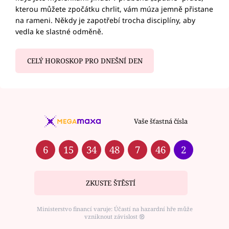
kterou můžete zpočátku chrlit, vám múza jemně přistane
na rameni. Někdy je zapotřebí trocha disciplíny, aby
vedla ke slastné odměně.
CELÝ HOROSKOP PRO DNEŠNÍ DEN
Vaše šťastná čísla
6
15
34
48
7
46
2
ZKUSTE ŠTĚSTÍ
Ministerstvo financí varuje: Účastí na hazardní hře může
vzniknout závislost ⑱