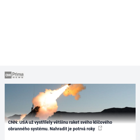
CNN: USA už vystřílely většinu raket svého klíčového
obranného systému. Nahradit je potrvá roky