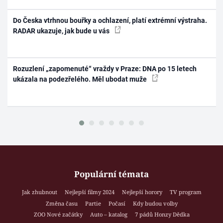
Do Česka vtrhnou bouřky a ochlazení, platí extrémní výstraha.
RADAR ukazuje, jak bude u vás
Rozuzlení „zapomenuté“ vraždy v Praze: DNA po 15 letech
ukázala na podezřelého. Měl ubodat muže
Populární témata
Jak zhubnout
Nejlepší filmy 2024
Nejlepší horory
TV program
Změna času
Partie
Počasí
Kdy budou volby
ZOO Nové začátky
Auto – katalog
7 pádů Honzy Dědka