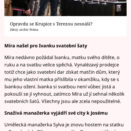
Opravdu se Krupice s Terezou nesnáší?
Zdroj: archiv Prima
Míra našel pro Ivanku svatební šaty
Míra nedávno požádal Ivanku, matku svého dítěte, o
ruku a na svatbu velice spěchá. Vynalézavý prodejce
totiž chce jako svatební dar získat matčin dům, který
mu jeho vlastní matka příslíbila v okamžiku, kdy se s
Ivankou ožení. Ivanka si svatbou není vůbec jistá a
pokouší se jí vyhnout, zatímco Míra už jí sehnal několik
svatebních šatů. Všechny jsou ale zcela nepoužitelné.
Snaživá manažerka vyjádří své city k Josému
Umělecká manažerka Sylva je znovu hostem na statku