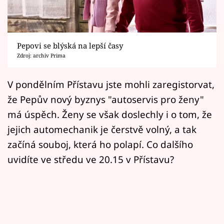
Horoskopy
Sledujte prima+
Pepovi se blýská na lepší časy
Filmový festival Karlovy Vary
Zdroj: archiv Prima
Pořady
V pondělním Přístavu jste mohli zaregistorvat,
že Pepův nový byznys "autoservis pro ženy"
Mámy sobě
má úspěch. Ženy se však doslechly i o tom, že
jejich automechanik je čerstvě volný, a tak
Přihlášení
začíná souboj, která ho polapí. Co dalšího
uvidíte ve středu ve 20.15 v Přístavu?
Sledujte nás