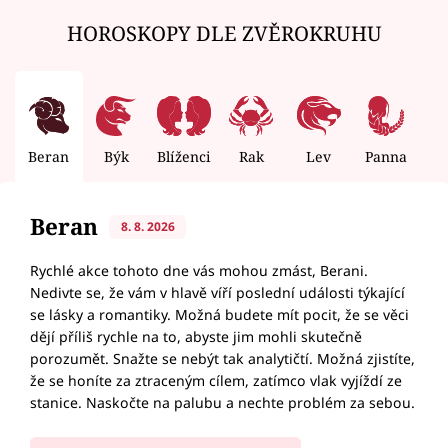
HOROSKOPY DLE ZVĚROKRUHU
Beran
Býk
Blíženci
Rak
Lev
Panna
V
Beran
8. 8. 2026
Rychlé akce tohoto dne vás mohou zmást, Berani.
Nedivte se, že vám v hlavě víří poslední události týkající
se lásky a romantiky. Možná budete mít pocit, že se věci
dějí příliš rychle na to, abyste jim mohli skutečně
porozumět. Snažte se nebýt tak analytičtí. Možná zjistíte,
že se honíte za ztraceným cílem, zatímco vlak vyjíždí ze
stanice. Naskočte na palubu a nechte problém za sebou.