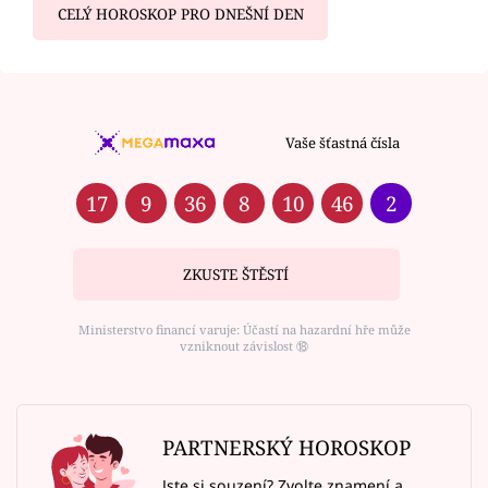
CELÝ HOROSKOP PRO DNEŠNÍ DEN
Vaše šťastná čísla
17
9
36
8
10
46
2
ZKUSTE ŠTĚSTÍ
Ministerstvo financí varuje: Účastí na hazardní hře může
vzniknout závislost ⑱
PARTNERSKÝ HOROSKOP
Jste si souzení? Zvolte znamení a