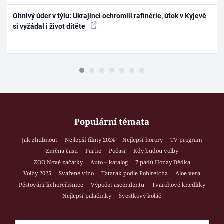
Ohnivý úder v týlu: Ukrajinci ochromili rafinérie, útok v Kyjevě
si vyžádal i život dítěte
Populární témata
Jak zhubnout
Nejlepší filmy 2024
Nejlepší horory
TV program
Změna času
Partie
Počasí
Kdy budou volby
ZOO Nové začátky
Auto – katalog
7 pádů Honzy Dědka
Volby 2025
Svařené víno
Tatarák podle Pohlreicha
Aloe vera
Pěstování lichořeřišnice
Výpočet ascendentu
Tvarohové knedlíky
Nejlepší palačinky
Švestkový koláč