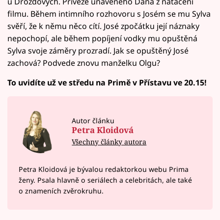
u Drozdových. Přiveze unaveného Dana z natáčení
filmu. Během intimního rozhovoru s Josém se mu Sylva
svěří, že k němu něco cítí. José zpočátku její náznaky
nepochopí, ale během popíjení vodky mu opuštěná
Sylva svoje záměry prozradí. Jak se opuštěný José
zachová? Podvede znovu manželku Olgu?
To uvidíte už ve středu na Primě v Přístavu ve 20.15!
Autor článku
Petra Kloidová
Všechny články autora
Petra Kloidová je bývalou redaktorkou webu Prima
ženy. Psala hlavně o seriálech a celebritách, ale také
o znameních zvěrokruhu.