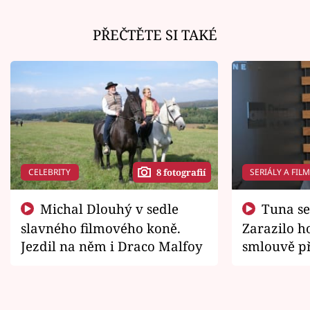
PŘEČTĚTE SI TAKÉ
CELEBRITY
SERIÁLY A FIL
8 fotografií
Michal Dlouhý v sedle
Tuna se chtěl vrátit domů.
slavného filmového koně.
Zarazilo ho
Jezdil na něm i Draco Malfoy
smlouvě př
zemřít