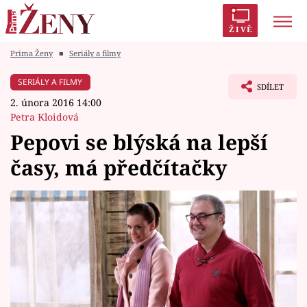
ŽIVĚ
Prima Ženy
■
Seriály a filmy
Trendy:
Polabí
Inspekce
Prostřeno!
AYTO?
SERIÁLY A FILMY
SDÍLET
Módní alarm
Zrádci
Proměny
2. února 2016 14:00
Petra Kloidová
Pepovi se blýská na lepší
časy, má předčítačky
Témata
Celebrity
Vztahy
Seriály