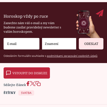
Horoskop vždy po ruce
Zanechte nám váš e-mail a my vám
budeme zasílat pravidelný newsletter s
vaším horoskopem.
ODESLAT
Odesláním formuláře souhlasíte s
podmínkami zpracování osobních údajů
VSTOUPIT DO DISKUZE
Sdílejte článek
ŠTÍTKY
SVATBA