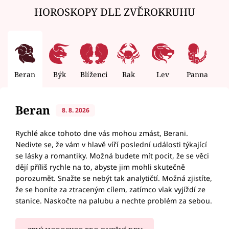
HOROSKOPY DLE ZVĚROKRUHU
Beran
Býk
Blíženci
Rak
Lev
Panna
V
Beran
8. 8. 2026
Rychlé akce tohoto dne vás mohou zmást, Berani.
Nedivte se, že vám v hlavě víří poslední události týkající
se lásky a romantiky. Možná budete mít pocit, že se věci
dějí příliš rychle na to, abyste jim mohli skutečně
porozumět. Snažte se nebýt tak analytičtí. Možná zjistíte,
že se honíte za ztraceným cílem, zatímco vlak vyjíždí ze
stanice. Naskočte na palubu a nechte problém za sebou.