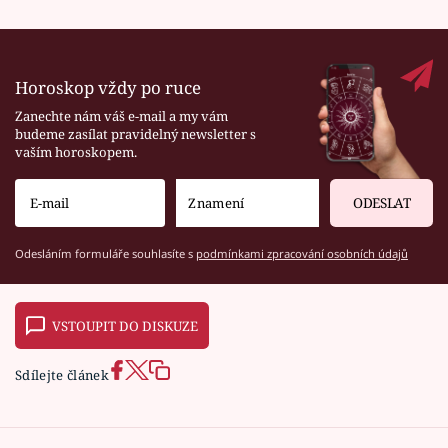
Horoskop vždy po ruce
Zanechte nám váš e-mail a my vám
budeme zasílat pravidelný newsletter s
vaším horoskopem.
ODESLAT
Odesláním formuláře souhlasíte s
podmínkami zpracování osobních údajů
VSTOUPIT DO DISKUZE
Sdílejte článek