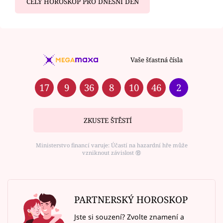
CELÝ HOROSKOP PRO DNEŠNÍ DEN
Vaše šťastná čísla
17
9
36
8
10
46
2
ZKUSTE ŠTĚSTÍ
Ministerstvo financí varuje: Účastí na hazardní hře může
vzniknout závislost ⑱
PARTNERSKÝ HOROSKOP
Jste si souzení? Zvolte znamení a