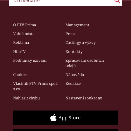
O FTV Prima
Management
Volná místa
Press
Reklama
Castingy a výzvy
HbbTV
Kontakty
Podmínky užívání
Zpracování osobních
údajů
Cookies
Nápověda
Vlastník FTV Prima spol.
Redakce
s r.o.
Nahlásit chybu
Nastavení soukromí
App Store