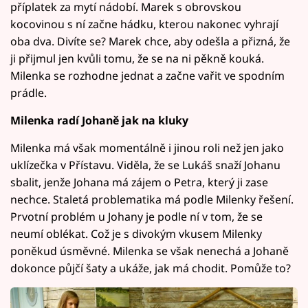
příplatek za mytí nádobí. Marek s obrovskou
kocovinou s ní začne hádku, kterou nakonec vyhrají
oba dva. Divíte se? Marek chce, aby odešla a přizná, že
ji přijmul jen kvůli tomu, že se na ni pěkně kouká.
Milenka se rozhodne jednat a začne vařit ve spodním
prádle.
Milenka radí Johaně jak na kluky
Milenka má však momentálně i jinou roli než jen jako
uklízečka v Přístavu. Viděla, že se Lukáš snaží Johanu
sbalit, jenže Johana má zájem o Petra, který ji zase
nechce. Staletá problematika má podle Milenky řešení.
Prvotní problém u Johany je podle ní v tom, že se
neumí oblékat. Což je s divokým vkusem Milenky
poněkud úsměvné. Milenka se však nenechá a Johaně
dokonce půjčí šaty a ukáže, jak má chodit. Pomůže to?