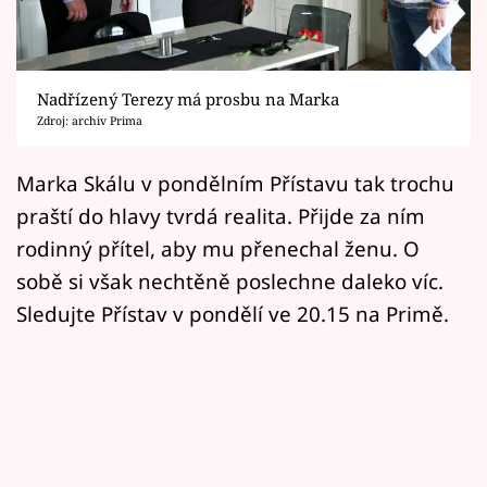
Horoskopy
Sledujte prima+
Nadřízený Terezy má prosbu na Marka
Filmový festival Karlovy Vary
Zdroj: archiv Prima
Pořady
Marka Skálu v pondělním Přístavu tak trochu
praští do hlavy tvrdá realita. Přijde za ním
Mámy sobě
rodinný přítel, aby mu přenechal ženu. O
sobě si však nechtěně poslechne daleko víc.
Přihlášení
Sledujte Přístav v pondělí ve 20.15 na Primě.
Sledujte nás