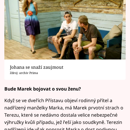
Johana se snaží zaujmout
Zdroj: archiv Prima
Bude Marek bojovat o svou ženu?
Když se ve dveřích Přístavu objeví rodinný přítel a
nadřízený manželky Marka, má Marek prvotní strach o
Terezu, které se nedávno dostala velice nebezpečné
výhružky kvůli případu, jež řeší jako soudkyně. Terezin
nadřízený jde však poprosit Marka o dost podivnou