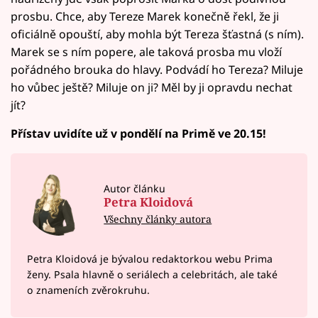
prosbu. Chce, aby Tereze Marek konečně řekl, že ji
oficiálně opouští, aby mohla být Tereza šťastná (s ním).
Marek se s ním popere, ale taková prosba mu vloží
pořádného brouka do hlavy. Podvádí ho Tereza? Miluje
ho vůbec ještě? Miluje on ji? Měl by ji opravdu nechat
jít?
Přístav uvidíte už v pondělí na Primě ve 20.15!
Autor článku
Petra Kloidová
Všechny články autora
Petra Kloidová je bývalou redaktorkou webu Prima
ženy. Psala hlavně o seriálech a celebritách, ale také
o znameních zvěrokruhu.