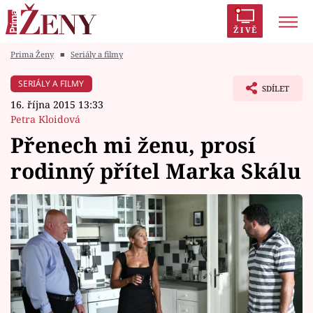
ŽIVĚ
Prima Ženy
■
Seriály a filmy
Trendy:
Polabí
Inspekce
Prostřeno!
AYTO?
SERIÁLY A FILMY
SDÍLET
Módní alarm
Zrádci
Proměny
16. října 2015 13:33
Petra Kloidová
Přenech mi ženu, prosí
rodinný přítel Marka Skálu
Témata
Celebrity
Vztahy
Seriály