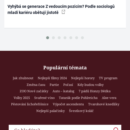
Vyhýbá se generace Z vedoucím pozicím? Podle sociologů
mladí kariéru obětují jistotě
Populární témata
Jak zhubnout
Nejlepší filmy 2024
Nejlepší horory
TV program
Změna času
Partie
Počasí
Kdy budou volby
ZOO Nové začátky
Auto – katalog
7 pádů Honzy Dědka
Volby 2025
Svařené víno
Tatarák podle Pohlreicha
Aloe vera
Pěstování lichořeřišnice
Výpočet ascendentu
Tvarohové knedlíky
Nejlepší palačinky
Švestkový koláč