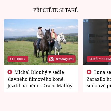
PŘEČTĚTE SI TAKÉ
CELEBRITY
SERIÁLY A FIL
8 fotografií
Michal Dlouhý v sedle
Tuna se chtěl vrátit domů.
slavného filmového koně.
Zarazilo ho
Jezdil na něm i Draco Malfoy
smlouvě př
zemřít