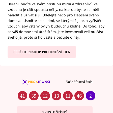
Berani, buďte ve svém přístupu mírní a zdrženliví. Ve
vzduchu je cítit spousta něhy, na kterou byste se měli
naladit a užívat si ji. Udělejte něco pro zlepšení svého
domova. Usmiřte se s lidmi, se kterými žijete, a vyčistěte
vzduch, aby vztahy byly v budoucnu klidné. Do toho, aby
se váš domov stal útočištěm, jste investovali velkou část
svého já, proto si ho važte a pečujte o něj.
CELÝ HOROSKOP PRO DNEŠNÍ DEN
Vaše šťastná čísla
41
39
12
13
11
46
2
ZKUSTE ŠTĚSTÍ