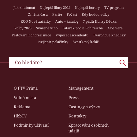
Jak zhubnout
Nejlepší filmy 2024
Nejlepší horory
TV program
Změna času
Partie
Počasí
Kdy budou volby
ZOO Nové začátky
Auto – katalog
7 pádů Honzy Dědka
Volby 2025
Svařené víno
Tatarák podle Pohlreicha
Aloe vera
Pěstování lichořeřišnice
Výpočet ascendentu
Tvarohové knedlíky
Nejlepší palačinky
Švestkový koláč
O FTV Prima
Management
Volná místa
Press
Reklama
Castingy a výzvy
HbbTV
Kontakty
Podmínky užívání
Zpracování osobních
údajů