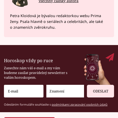
Všechny články autora
Petra Kloidová je bývalou redaktorkou webu Prima
ženy. Psala hlavně o seriálech a celebritách, ale také
o znameních zvěrokruhu.
Horoskop vždy po ruce
Zanechte nám váš e-mail a my vám
budeme zasílat pravidelný newsletter s
vaším horoskopem.
ODESLAT
Odesláním formuláře souhlasíte s
podmínkami zpracování osobních údajů