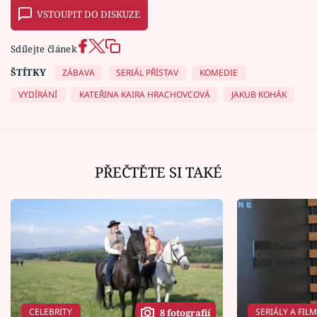
VSTOUPIT DO DISKUZE
Sdílejte článek
ŠTÍTKY
ZÁBAVA
SERIÁL PŘÍSTAV
KOMEDIE
VYDÍRÁNÍ
KATEŘINA KAIRA HRACHOVCOVÁ
JAKUB KOHÁK
PŘEČTĚTE SI TAKÉ
CELEBRITY
SERIÁLY A FIL
8 fotografií