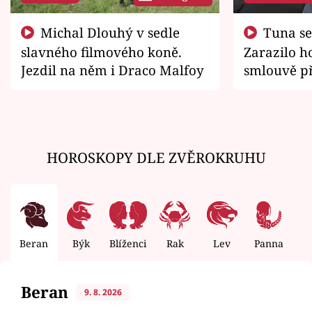
Michal Dlouhý v sedle
Tuna se chtěl vrátit domů.
slavného filmového koně.
Zarazilo ho
Jezdil na něm i Draco Malfoy
smlouvě př
zemřít
HOROSKOPY DLE ZVĚROKRUHU
Beran
Býk
Blíženci
Rak
Lev
Panna
V
Beran
9. 8. 2026