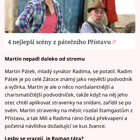
4 nejlepší scény z pátečního Přístavu
Martin nepadl daleko od stromu
Martin Pátek, mladý synátor Radima, se potatil. Radim
Pátek je po celé Zátoce známý jako největší podvodník
a vyžírka. Martin je ale o něco nonšalantnější a
charismatičtější podvodníček, takže když na něj jeho
otec chtěl aplikovat stravenky na snídani, zařídil se po
svém. Martin stravenky na měsíc rozdal štamgastům z
Přístavu, a tak Mili a Radima ráno čeká překvapení a
početná návštěva dožadující se kus žvance.
Lesby se vracejí, je Roman táta?