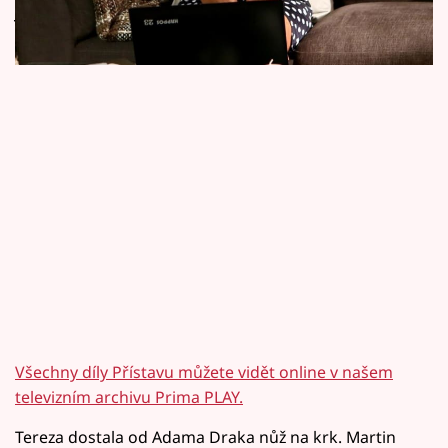
Horoskopy
její dcera Johana, která se vrací z Anglie?
Sledujte prima+
Filmový festival Karlovy Vary
Pořady
Mámy sobě
Přihlášení
Sledujte nás
Všechny díly Přístavu můžete vidět online v našem
televizním archivu Prima PLAY.
Tereza dostala od Adama Draka nůž na krk. Martin