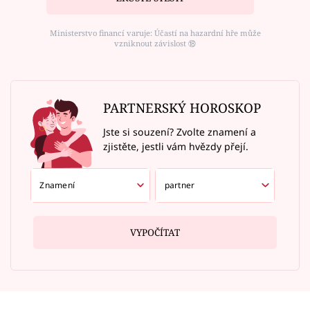
Ministerstvo financí varuje: Účastí na hazardní hře může
vzniknout závislost ⑱
PARTNERSKÝ HOROSKOP
Jste si souzení? Zvolte znamení a
zjistěte, jestli vám hvězdy přejí.
VYPOČÍTAT