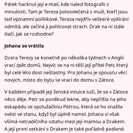
Pátek hacknul její e-mail, kde nalezl fotografii z
minulosti. Tam je Tereza polosvlečená s muži, kteří jsou
teď významní politikové. Tereza nejdřív veškeré vydírání
odmítá, ale začíná ji pohlcovat strach. Drak na ni stále
tlačí. Jak se rozhodne?
Johana se vrátila
Dcera Terezy se konečně po několika týdnech v Anglii
vrací zpět domů. Nejvíc se na ni těší její přítel Petr, který
byl celé léto dost nešťastný. Pro Johanu je spoustu věcí
nových, místo do bytu se vrací do domu v Zátoce.
V každém případě její ženská intuice tuší, že se v Zátoce
něco děje. Petr se poněkud lekne, aby nepřišla na jeho
eskapádu se spolužačkou Petrou, která se ho snažila
svést ve stanu, když byl úplně namol. Johana si však
všímá netradičního vztahu mezi její mámou a Drakem.
A její první setkání s Drakem je také pořádně podivné.