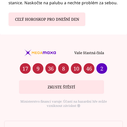
stanice. Naskočte na palubu a nechte problém za sebou.
CELÝ HOROSKOP PRO DNEŠNÍ DEN
Vaše šťastná čísla
17
9
36
8
10
46
2
ZKUSTE ŠTĚSTÍ
Ministerstvo financí varuje: Účastí na hazardní hře může
vzniknout závislost ⑱