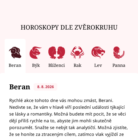
HOROSKOPY DLE ZVĚROKRUHU
Beran
Býk
Blíženci
Rak
Lev
Panna
V
Beran
8. 8. 2026
Rychlé akce tohoto dne vás mohou zmást, Berani.
Nedivte se, že vám v hlavě víří poslední události týkající
se lásky a romantiky. Možná budete mít pocit, že se věci
dějí příliš rychle na to, abyste jim mohli skutečně
porozumět. Snažte se nebýt tak analytičtí. Možná zjistíte,
že se honíte za ztraceným cílem, zatímco vlak vyjíždí ze