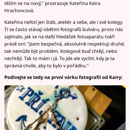
těším se na nový," prozrazuje Kateřina Kaira
Hrachovcová.
Kateřina nefotí jen štáb, ateliér a sebe, ale i své kolegy.
Ti se často stávají oběťmi fotografů bulváru, proto nás
zajímalo, jak se na další hledáček fotoaparátu tváří
právě oni: "Jsem bezpečná, absolutně respektuji druhé,
tak nemůže být problém. Kolegové buď chtějí, nebo
nechtějí. Tak to mám i já. To jde ale vycítit, kdy je ta
správná chvíle, aby to bylo v pořádku."
Podívejte se tedy na první várku fotografií od Kairy: