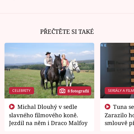
PŘEČTĚTE SI TAKÉ
CELEBRITY
SERIÁLY A FIL
8 fotografií
Michal Dlouhý v sedle
Tuna se chtěl vrátit domů.
slavného filmového koně.
Zarazilo ho
Jezdil na něm i Draco Malfoy
smlouvě př
zemřít