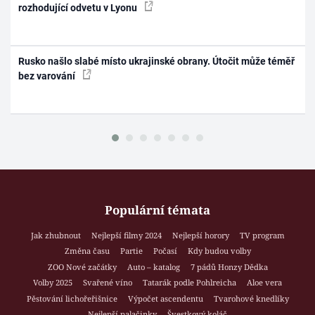
rozhodující odvetu v Lyonu
Rusko našlo slabé místo ukrajinské obrany. Útočit může téměř
bez varování
Populární témata
Jak zhubnout
Nejlepší filmy 2024
Nejlepší horory
TV program
Změna času
Partie
Počasí
Kdy budou volby
ZOO Nové začátky
Auto – katalog
7 pádů Honzy Dědka
Volby 2025
Svařené víno
Tatarák podle Pohlreicha
Aloe vera
Pěstování lichořeřišnice
Výpočet ascendentu
Tvarohové knedlíky
Nejlepší palačinky
Švestkový koláč