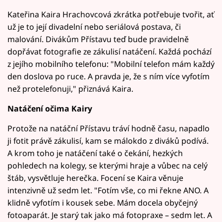
Kateřina Kaira Hrachovcová zkrátka potřebuje tvořit, ať
už je to její divadelní nebo seriálová postava, či
malování. Divákům Přístavu teď bude pravidelně
dopřávat fotografie ze zákulisí natáčení. Každá pochází
z jejího mobilního telefonu: "Mobilní telefon mám každý
den doslova po ruce. A pravda je, že s ním více vyfotím
než protelefonuji," přiznává Kaira.
Natáčení očima Kairy
Protože na natáční Přístavu tráví hodně času, napadlo
ji fotit právě zákulisí, kam se málokdo z diváků podívá.
A krom toho je natáčení také o čekání, hezkých
pohledech na kolegy, se kterými hraje a vůbec na celý
štáb, vysvětluje herečka. Focení se Kaira věnuje
intenzivně už sedm let. "Fotím vše, co mi řekne ANO. A
klidně vyfotím i kousek sebe. Mám docela obyčejný
fotoaparát. Je starý tak jako má fotopraxe – sedm let. A