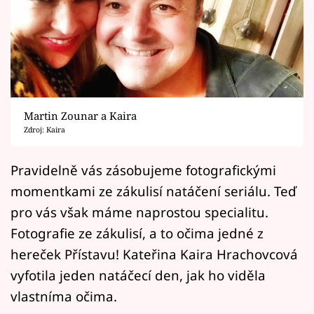
Horoskopy
Sledujte prima+
Filmový festival Karlovy Vary
Pořady
Martin Zounar a Kaira
Zdroj: Kaira
Mámy sobě
Pravidelně vás zásobujeme fotografickými
Přihlášení
momentkami ze zákulisí natáčení seriálu. Teď
pro vás však máme naprostou specialitu.
Fotografie ze zákulisí, a to očima jedné z
Sledujte nás
hereček Přístavu! Kateřina Kaira Hrachovcová
vyfotila jeden natáčecí den, jak ho viděla
vlastníma očima.