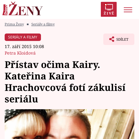
ŽIVĚ
Prima Ženy
■
Seriály a filmy
Trendy:
Polabí
Inspekce
Prostřeno!
AYTO?
SERIÁLY A FILMY
SDÍLET
Módní alarm
Zrádci
Proměny
17. září 2015 10:08
Petra Kloidová
Přístav očima Kairy.
Kateřina Kaira
Témata
Hrachovcová fotí zákulisí
Celebrity
seriálu
Vztahy
Seriály