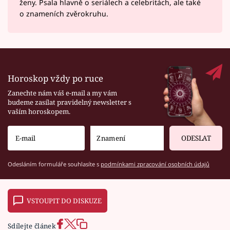
ženy. Psala hlavně o seriálech a celebritách, ale také
o znameních zvěrokruhu.
Horoskop vždy po ruce
Zanechte nám váš e-mail a my vám
budeme zasílat pravidelný newsletter s
vaším horoskopem.
ODESLAT
Odesláním formuláře souhlasíte s
podmínkami zpracování osobních údajů
VSTOUPIT DO DISKUZE
Sdílejte článek