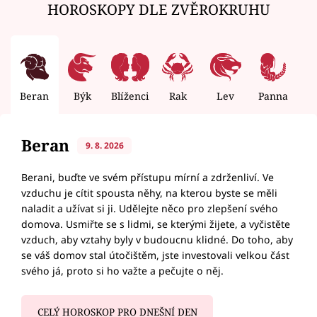
HOROSKOPY DLE ZVĚROKRUHU
Beran
Býk
Blíženci
Rak
Lev
Panna
V
Beran
9. 8. 2026
Berani, buďte ve svém přístupu mírní a zdrženliví. Ve
vzduchu je cítit spousta něhy, na kterou byste se měli
naladit a užívat si ji. Udělejte něco pro zlepšení svého
domova. Usmiřte se s lidmi, se kterými žijete, a vyčistěte
vzduch, aby vztahy byly v budoucnu klidné. Do toho, aby
se váš domov stal útočištěm, jste investovali velkou část
svého já, proto si ho važte a pečujte o něj.
CELÝ HOROSKOP PRO DNEŠNÍ DEN