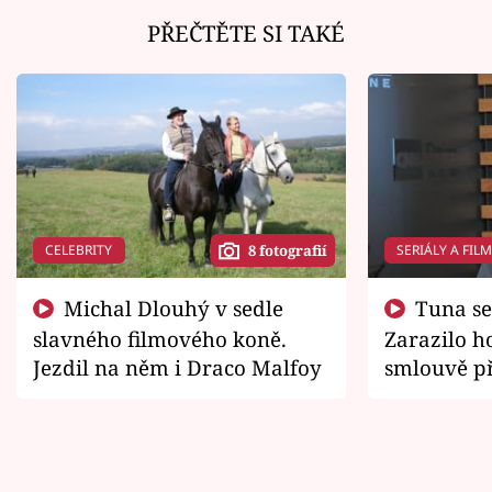
PŘEČTĚTE SI TAKÉ
CELEBRITY
SERIÁLY A FIL
8 fotografií
Michal Dlouhý v sedle
Tuna se chtěl vrátit domů.
slavného filmového koně.
Zarazilo ho
Jezdil na něm i Draco Malfoy
smlouvě př
zemřít