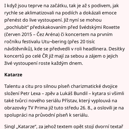
I když jsou teprve na začátku, tak je až s podivem, jak
rychle se aklimatizovali na podiích a dokázali emoce
přenést do live vystoupení. Již nyní se mohou
„pochlubit“ předskakovaním před švédskými Roxette
(červen 2015 – Čez Aréna) či koncertem na prvním
ročníku festivalu Utu¬bering (přes 20 tisíc
návštěvníků), kde se předvedli v roli headlinera. Desítky
koncertů po celé ČR již mají za sebou a zájem o jejich
živé vystoupení roste každým dnem.
Katarze
Talentu a citu pro silnou píseň charizmatické dvojice
složení Petr Lexa – zpěv a Lukáš Bundil – kytara si všimli
také tvůrci nového seriálu Přístav, který vyplouvá na
obrazovky TV Prima již tuto středu 26. 8., a oslovili je na
spolupráci na průvodní píseň k seriálu.
Singl „Katarze“, za jehož textem opět stojí dvorní textař