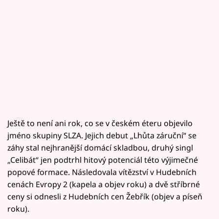
Ještě to není ani rok, co se v českém éteru objevilo
jméno skupiny SLZA. Jejich debut „Lhůta záruční“ se
záhy stal nejhranější domácí skladbou, druhý singl
„Celibát“ jen podtrhl hitový potenciál této výjimečné
popové formace. Následovala vítězství v Hudebních
cenách Evropy 2 (kapela a objev roku) a dvě stříbrné
ceny si odnesli z Hudebních cen Žebřík (objev a píseň
roku).