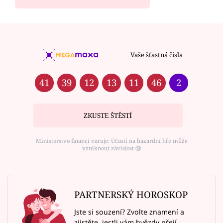
Vaše šťastná čísla
41
39
12
13
11
46
2
ZKUSTE ŠTĚSTÍ
Ministerstvo financí varuje: Účastí na hazardní hře může
vzniknout závislost ⑱
PARTNERSKÝ HOROSKOP
Jste si souzení? Zvolte znamení a
zjistěte, jestli vám hvězdy přejí.