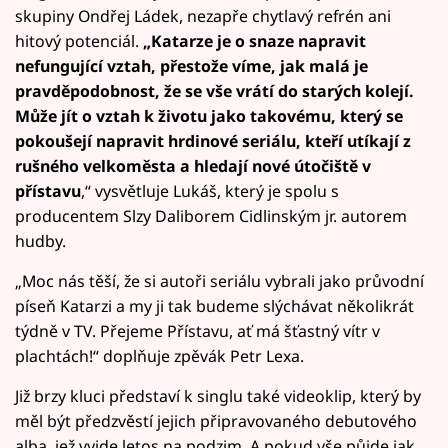
skupiny Ondřej Ládek, nezapře chytlavý refrén ani
hitový potenciál.
„Katarze je o snaze napravit
nefungující vztah, přestože víme, jak malá je
pravděpodobnost, že se vše vrátí do starých kolejí.
Může jít o vztah k životu jako takovému, který se
pokoušejí napravit hrdinové seriálu, kteří utíkají z
rušného velkoměsta a hledají nové útočiště v
přístavu
,“ vysvětluje Lukáš, který je spolu s
producentem Slzy Daliborem Cidlinským jr. autorem
hudby.
„Moc nás těší, že si autoři seriálu vybrali jako průvodní
píseň Katarzi a my ji tak budeme slýchávat několikrát
týdně v TV. Přejeme Přístavu, ať má šťastný vítr v
plachtách!“ doplňuje zpěvák Petr Lexa.
Již brzy kluci představí k singlu také videoklip, který by
měl být předzvěstí jejich připravovaného debutového
alba, jež vyjde letos na podzim. A pokud vše půjde jak