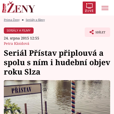
ŽIVĚ
Prima Ženy
■
Seriály a filmy
Trendy:
Polabí
Inspekce
Prostřeno!
AYTO?
SERIÁLY A FILMY
SDÍLET
Módní alarm
Zrádci
Proměny
24. srpna 2015 12:55
Petra Kloidová
Seriál Přístav připlouvá a
spolu s ním i hudební objev
Témata
roku Slza
Celebrity
Vztahy
Seriály