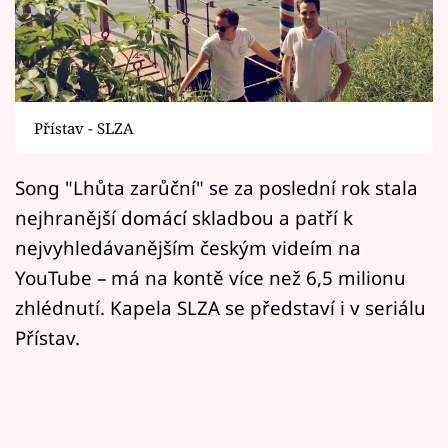
Horoskopy
Sledujte prima+
Filmový festival Karlovy Vary
Přístav - SLZA
Pořady
Song "Lhůta zarůční" se za poslední rok stala
Mámy sobě
nejhranější domácí skladbou a patří k
nejvyhledávanějším českým videím na
Přihlášení
YouTube – má na kontě více než 6,5 milionu
zhlédnutí. Kapela SLZA se představí i v seriálu
Přístav.
Sledujte nás