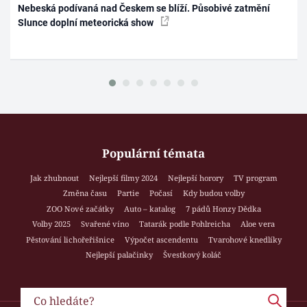
Nebeská podívaná nad Českem se blíží. Působivé zatmění
Slunce doplní meteorická show
Populární témata
Jak zhubnout
Nejlepší filmy 2024
Nejlepší horory
TV program
Změna času
Partie
Počasí
Kdy budou volby
ZOO Nové začátky
Auto – katalog
7 pádů Honzy Dědka
Volby 2025
Svařené víno
Tatarák podle Pohlreicha
Aloe vera
Pěstování lichořeřišnice
Výpočet ascendentu
Tvarohové knedlíky
Nejlepší palačinky
Švestkový koláč