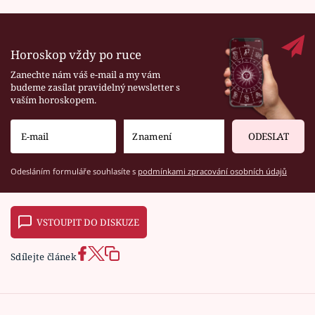
Horoskop vždy po ruce
Zanechte nám váš e-mail a my vám
budeme zasílat pravidelný newsletter s
vaším horoskopem.
ODESLAT
Odesláním formuláře souhlasíte s
podmínkami zpracování osobních údajů
VSTOUPIT DO DISKUZE
Sdílejte článek