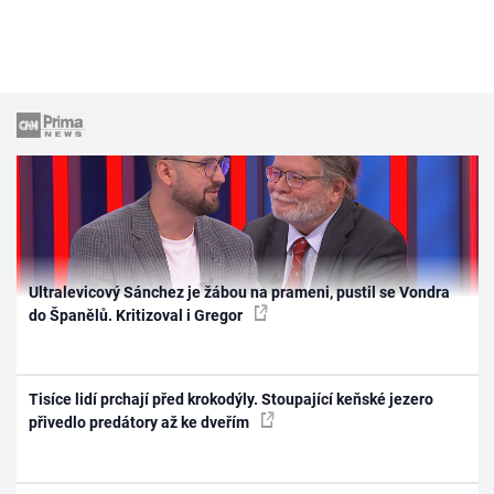
Ultralevicový Sánchez je žábou na prameni, pustil se Vondra
do Španělů. Kritizoval i Gregor
Tisíce lidí prchají před krokodýly. Stoupající keňské jezero
přivedlo predátory až ke dveřím