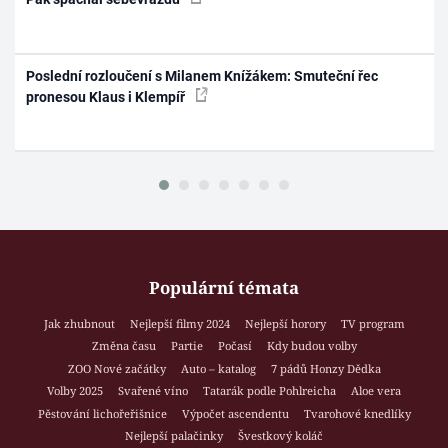
Poslední rozloučení s Milanem Knížákem: Smuteční řec
pronesou Klaus i Klempíř
Populární témata
Jak zhubnout
Nejlepší filmy 2024
Nejlepší horory
TV program
Změna času
Partie
Počasí
Kdy budou volby
ZOO Nové začátky
Auto – katalog
7 pádů Honzy Dědka
Volby 2025
Svařené víno
Tatarák podle Pohlreicha
Aloe vera
Pěstování lichořeřišnice
Výpočet ascendentu
Tvarohové knedlíky
Nejlepší palačinky
Švestkový koláč