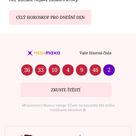
CELÝ HOROSKOP PRO DNEŠNÍ DEN
Vaše šťastná čísla
36
33
10
4
9
46
2
ZKUSTE ŠTĚSTÍ
Ministerstvo financí varuje: Účastí na hazardní hře může
vzniknout závislost ⑱