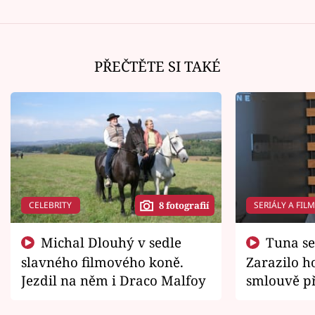
PŘEČTĚTE SI TAKÉ
CELEBRITY
SERIÁLY A FIL
8 fotografií
Michal Dlouhý v sedle
Tuna se chtěl vrátit domů.
slavného filmového koně.
Zarazilo ho
Jezdil na něm i Draco Malfoy
smlouvě př
zemřít