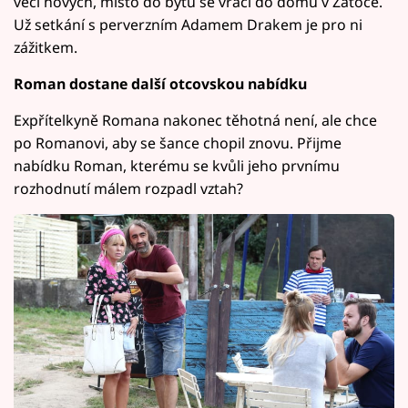
věcí nových, místo do bytu se vrací do domu v Zátoce.
Už setkání s perverzním Adamem Drakem je pro ni
zážitkem.
Roman dostane další otcovskou nabídku
Expřítelkyně Romana nakonec těhotná není, ale chce
po Romanovi, aby se šance chopil znovu. Přijme
nabídku Roman, kterému se kvůli jeho prvnímu
rozhodnutí málem rozpadl vztah?