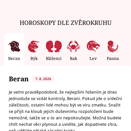
HOROSKOPY DLE ZVĚROKRUHU
Beran
Býk
Blíženci
Rak
Lev
Panna
V
Beran
7. 8. 2026
Je velmi pravděpodobné, že nejlepším řešením je dnes
jednoduše se vzdát kontroly, Berani. Pokud jde o srdeční
záležitosti, ostatní lidé mohou být ve víru zmatku. Snažit
se přijít na kloub jejich duševnímu rozpoložení bude
nemožné, takže se o to ani nepokoušejte. Možná budete
chtít nechat věci plynout a uvidíte, jak dopadnete zítra,
než uděláte nějaké zásadní kroky.