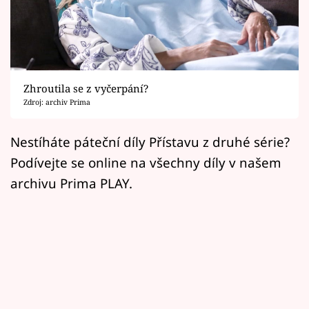
Horoskopy
Sledujte prima+
Filmový festival Karlovy Vary
Zhroutila se z vyčerpání?
Pořady
Zdroj: archiv Prima
Mámy sobě
Nestíháte páteční díly Přístavu z druhé série?
Podívejte se online na všechny díly v našem
Přihlášení
archivu Prima PLAY.
Sledujte nás