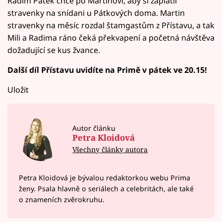
Radim Pátek chce po Martinovi, aby si zaplatil
stravenky na snídani u Pátkových doma. Martin
stravenky na měsíc rozdal štamgastům z Přístavu, a tak
Mili a Radima ráno čeká překvapení a početná návštěva
dožadující se kus žvance.
Další díl Přístavu uvidíte na Primě v pátek ve 20.15!
Uložit
Autor článku
Petra Kloidová
Všechny články autora
Petra Kloidová je bývalou redaktorkou webu Prima
ženy. Psala hlavně o seriálech a celebritách, ale také
o znameních zvěrokruhu.