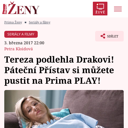
ŽIVĚ
Prima Ženy
■
Seriály a filmy
Trendy:
Polabí
Inspekce
Prostřeno!
AYTO?
SERIÁLY A FILMY
SDÍLET
Módní alarm
Zrádci
Proměny
3. března 2017 22:00
Petra Kloidová
Tereza podlehla Drakovi!
Páteční Přístav si můžete
Témata
pustit na Prima PLAY!
Celebrity
Vztahy
Seriály