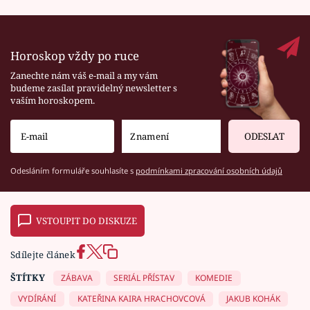
Horoskop vždy po ruce
Zanechte nám váš e-mail a my vám
budeme zasílat pravidelný newsletter s
vaším horoskopem.
ODESLAT
Odesláním formuláře souhlasíte s
podmínkami zpracování osobních údajů
VSTOUPIT DO DISKUZE
Sdílejte článek
ŠTÍTKY
ZÁBAVA
SERIÁL PŘÍSTAV
KOMEDIE
VYDÍRÁNÍ
KATEŘINA KAIRA HRACHOVCOVÁ
JAKUB KOHÁK