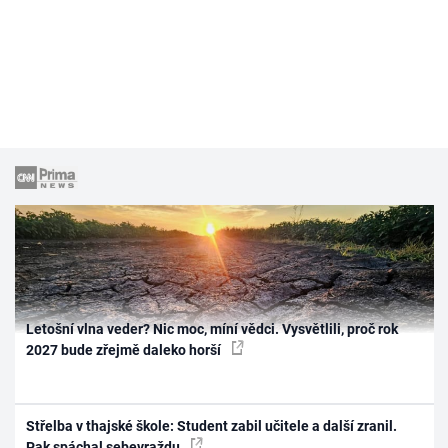
Letošní vlna veder? Nic moc, míní vědci. Vysvětlili, proč rok
2027 bude zřejmě daleko horší
Střelba v thajské škole: Student zabil učitele a další zranil.
Pak spáchal sebevraždu