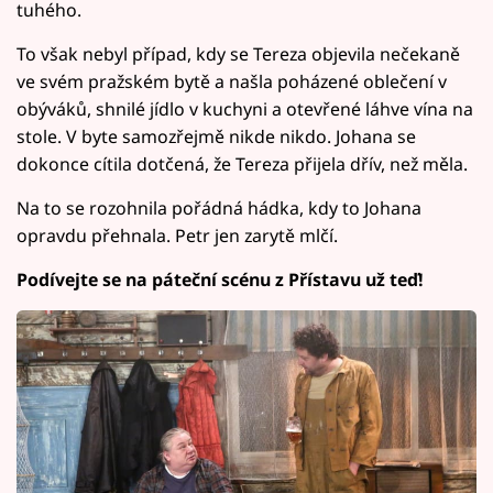
tuhého.
To však nebyl případ, kdy se Tereza objevila nečekaně
ve svém pražském bytě a našla poházené oblečení v
obýváků, shnilé jídlo v kuchyni a otevřené láhve vína na
stole. V byte samozřejmě nikde nikdo. Johana se
dokonce cítila dotčená, že Tereza přijela dřív, než měla.
Na to se rozohnila pořádná hádka, kdy to Johana
opravdu přehnala. Petr jen zarytě mlčí.
Podívejte se na páteční scénu z Přístavu už teď!