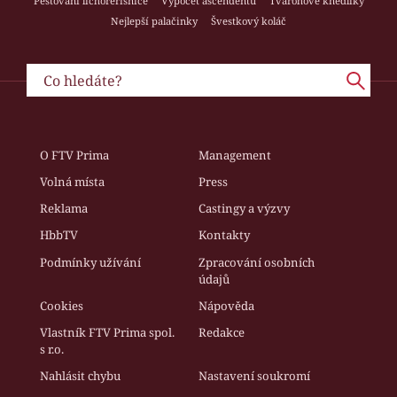
Pěstování lichořeřišnice
Výpočet ascendentu
Tvarohové knedlíky
Nejlepší palačinky
Švestkový koláč
O FTV Prima
Management
Volná místa
Press
Reklama
Castingy a výzvy
HbbTV
Kontakty
Podmínky užívání
Zpracování osobních
údajů
Cookies
Nápověda
Vlastník FTV Prima spol.
Redakce
s r.o.
Nahlásit chybu
Nastavení soukromí