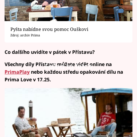
Pyšta nabídne svou pomoc Ouškovi
Zdroj: archiv Prima
Co dalšího uvidíte v pátek v Přístavu?
Všechny díly Přístavu můžete vidět online na
Failed to fetch
PrimaPlay
nebo každou středu opakování dílu na
Prima Love v 17.25.