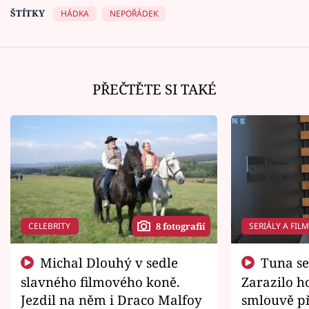
ŠTÍTKY
HÁDKA
NEPOŘÁDEK
PŘEČTĚTE SI TAKÉ
CELEBRITY
SERIÁLY A FIL
8 fotografií
Michal Dlouhý v sedle
Tuna se chtěl vrátit domů.
slavného filmového koně.
Zarazilo ho
Jezdil na něm i Draco Malfoy
smlouvě př