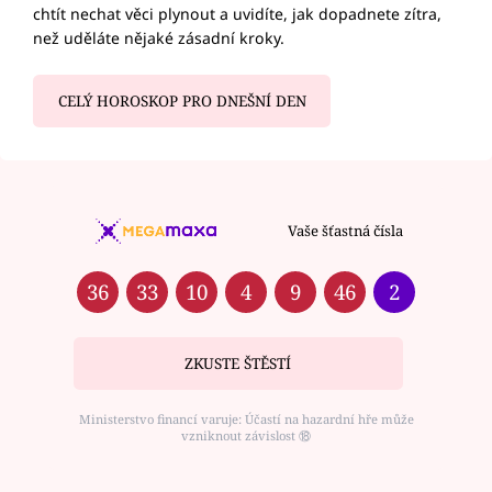
chtít nechat věci plynout a uvidíte, jak dopadnete zítra,
než uděláte nějaké zásadní kroky.
CELÝ HOROSKOP PRO DNEŠNÍ DEN
Vaše šťastná čísla
36
33
10
4
9
46
2
ZKUSTE ŠTĚSTÍ
Ministerstvo financí varuje: Účastí na hazardní hře může
vzniknout závislost ⑱