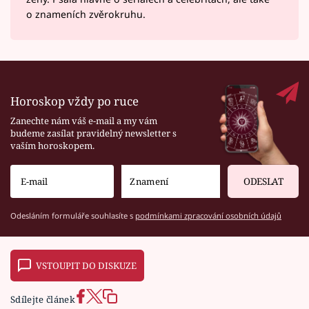
o znameních zvěrokruhu.
Horoskop vždy po ruce
Zanechte nám váš e-mail a my vám
budeme zasílat pravidelný newsletter s
vaším horoskopem.
ODESLAT
Odesláním formuláře souhlasíte s
podmínkami zpracování osobních údajů
VSTOUPIT DO DISKUZE
Sdílejte článek