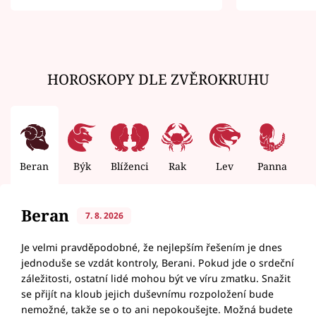
zemřít
HOROSKOPY DLE ZVĚROKRUHU
Beran
Býk
Blíženci
Rak
Lev
Panna
V
Beran
7. 8. 2026
Je velmi pravděpodobné, že nejlepším řešením je dnes
jednoduše se vzdát kontroly, Berani. Pokud jde o srdeční
záležitosti, ostatní lidé mohou být ve víru zmatku. Snažit
se přijít na kloub jejich duševnímu rozpoložení bude
nemožné, takže se o to ani nepokoušejte. Možná budete