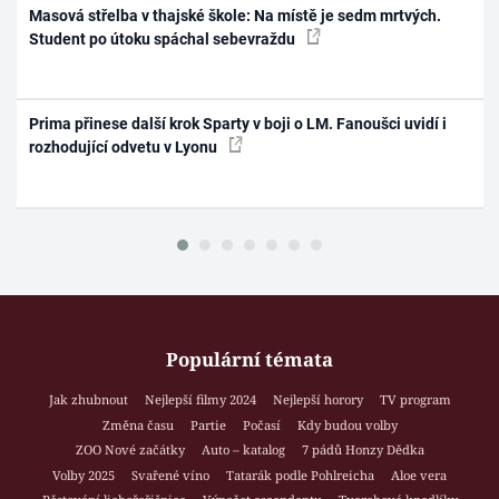
Masová střelba v thajské škole: Na místě je sedm mrtvých.
Student po útoku spáchal sebevraždu
Prima přinese další krok Sparty v boji o LM. Fanoušci uvidí i
rozhodující odvetu v Lyonu
Populární témata
Jak zhubnout
Nejlepší filmy 2024
Nejlepší horory
TV program
Změna času
Partie
Počasí
Kdy budou volby
ZOO Nové začátky
Auto – katalog
7 pádů Honzy Dědka
Volby 2025
Svařené víno
Tatarák podle Pohlreicha
Aloe vera