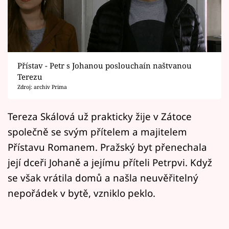
Horoskopy
Sledujte prima+
Filmový festival Karlovy Vary
Přístav - Petr s Johanou poslouchaín naštvanou
Pořady
Terezu
Zdroj: archiv Prima
Mámy sobě
Tereza Skálová už prakticky žije v Zátoce
společně se svým přítelem a majitelem
Přihlášení
Přístavu Romanem. Pražský byt přenechala
její dceři Johaně a jejímu příteli Petrpvi. Když
Sledujte nás
se však vrátila domů a našla neuvěřitelný
nepořádek v bytě, vzniklo peklo.