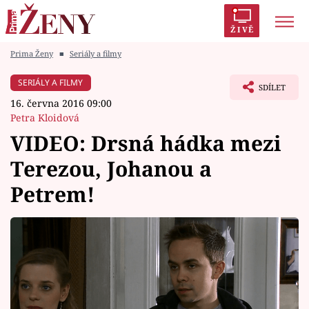
ŽIVĚ
Prima Ženy
■
Seriály a filmy
Trendy:
Polabí
Inspekce
Prostřeno!
AYTO?
SERIÁLY A FILMY
SDÍLET
Módní alarm
Zrádci
Proměny
16. června 2016 09:00
Petra Kloidová
VIDEO: Drsná hádka mezi
Terezou, Johanou a
Témata
Petrem!
Celebrity
Vztahy
Seriály