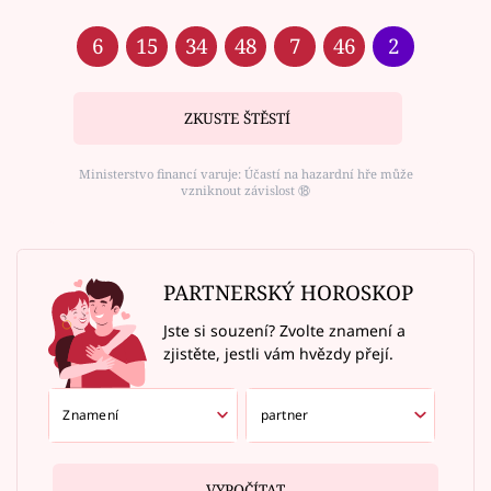
6
15
34
48
7
46
2
ZKUSTE ŠTĚSTÍ
Ministerstvo financí varuje: Účastí na hazardní hře může
vzniknout závislost ⑱
PARTNERSKÝ HOROSKOP
Jste si souzení? Zvolte znamení a
zjistěte, jestli vám hvězdy přejí.
VYPOČÍTAT