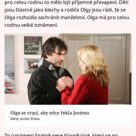
pro celou rodinu to mělo být příjemné převapení. Děti
jsou šťastné jako blechy a rodiče Olgy jsou rádi, že se
Olga rozhodla zachránit manželství. Olga má pro celou
rodinu velké oznámení.
Olga se vrací, aby něco řekla Josému
Zdroj: archiv Prima
To oznámení špatně nese hlavně José, který se po