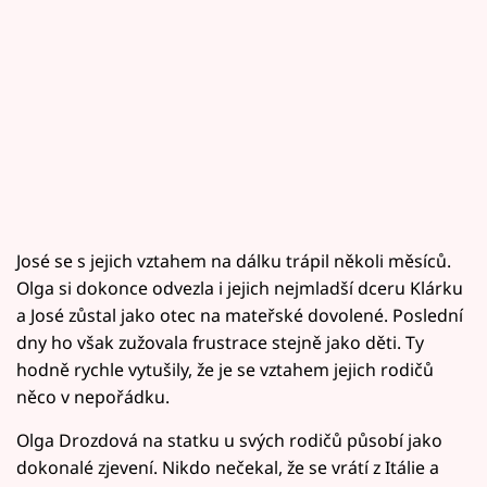
José se s jejich vztahem na dálku trápil několi měsíců.
Olga si dokonce odvezla i jejich nejmladší dceru Klárku
a José zůstal jako otec na mateřské dovolené. Poslední
dny ho však zužovala frustrace stejně jako děti. Ty
hodně rychle vytušily, že je se vztahem jejich rodičů
něco v nepořádku.
Olga Drozdová na statku u svých rodičů působí jako
dokonalé zjevení. Nikdo nečekal, že se vrátí z Itálie a