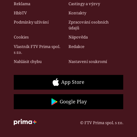
Reklama
Castingy a výzvy
HbbTV
Kontakty
Podmínky užívání
Zpracování osobních
údajů
Cookies
Nápověda
Vlastník FTV Prima spol.
Redakce
s r.o.
Nahlásit chybu
Nastavení soukromí
App Store
Google Play
© FTV Prima spol. s r.o.