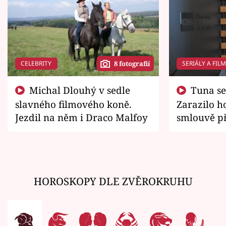
CELEBRITY
SERIÁLY A FIL
8 fotografií
Michal Dlouhý v sedle
Tuna se chtěl vrátit domů.
slavného filmového koně.
Zarazilo ho
Jezdil na něm i Draco Malfoy
smlouvě př
zemřít
HOROSKOPY DLE ZVĚROKRUHU