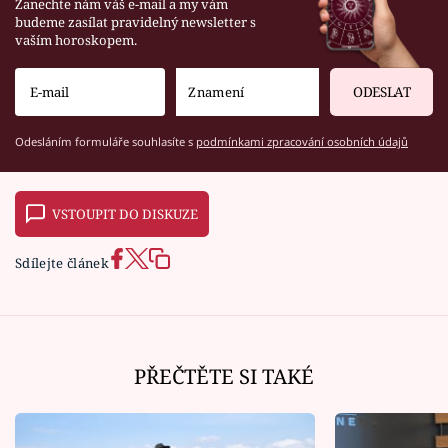
Zanechte nám váš e-mail a my vám
budeme zasílat pravidelný newsletter s
vaším horoskopem.
ODESLAT
Odesláním formuláře souhlasíte s
podmínkami zpracování osobních údajů
VSTOUPIT DO DISKUZE
Sdílejte článek
PŘEČTĚTE SI TAKÉ