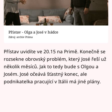
Horoskopy
Sledujte prima+
Filmový festival Karlovy Vary
Přístav - Olga a José v hádce
Pořady
Zdroj: archiv Prima
Mámy sobě
Přístav uvidíte ve 20.15 na Primě. Konečně se
rozsekne obrovský problém, který José řeší už
Přihlášení
několik měsíců. Jak to tedy bude s Olgou a
Josém. José očeává šťastný konec, ale
podnikatelka pracující v Itálii má jiné plány.
Sledujte nás