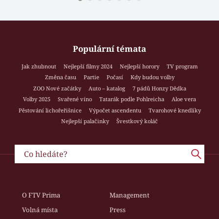
Populární témata
Jak zhubnout
Nejlepší filmy 2024
Nejlepší horory
TV program
Změna času
Partie
Počasí
Kdy budou volby
ZOO Nové začátky
Auto – katalog
7 pádů Honzy Dědka
Volby 2025
Svařené víno
Tatarák podle Pohlreicha
Aloe vera
Pěstování lichořeřišnice
Výpočet ascendentu
Tvarohové knedlíky
Nejlepší palačinky
Švestkový koláč
O FTV Prima
Management
Volná místa
Press