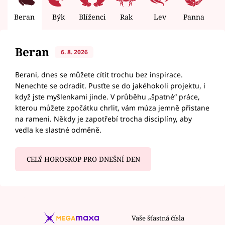
Beran
Býk
Blíženci
Rak
Lev
Panna
V
Beran
6. 8. 2026
Berani, dnes se můžete cítit trochu bez inspirace.
Nenechte se odradit. Pusťte se do jakéhokoli projektu, i
když jste myšlenkami jinde. V průběhu „špatné“ práce,
kterou můžete zpočátku chrlit, vám múza jemně přistane
na rameni. Někdy je zapotřebí trocha disciplíny, aby
vedla ke slastné odměně.
CELÝ HOROSKOP PRO DNEŠNÍ DEN
Vaše šťastná čísla