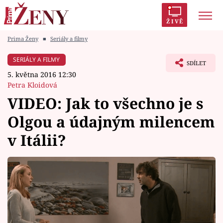
ŽIVĚ
Prima Ženy
■
Seriály a filmy
Trendy:
Polabí
Inspekce
Prostřeno!
AYTO?
SERIÁLY A FILMY
SDÍLET
Módní alarm
Zrádci
Proměny
5. května 2016 12:30
Petra Kloidová
VIDEO: Jak to všechno je s
Olgou a údajným milencem
Témata
v Itálii?
Celebrity
Vztahy
Seriály