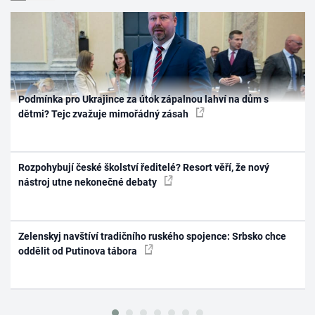
Podmínka pro Ukrajince za útok zápalnou lahví na dům s
dětmi? Tejc zvažuje mimořádný zásah
Rozpohybují české školství ředitelé? Resort věří, že nový
nástroj utne nekonečné debaty
Zelenskyj navštíví tradičního ruského spojence: Srbsko chce
oddělit od Putinova tábora