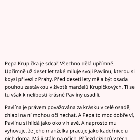
Pepa Krupička je sdcař. Všechno dělá upřímně.
Upřímně už deset let také miluje svoji Pavlínu, kterou si
kdysi přivezl z Prahy. Před deseti lety měla být osada
pouhou zastávkou v životě manželů Krupičkových. Ti se
tu však k nelibosti krásné Pavlíny usadili.
Pavlína je právem považována za krásku v celé osadě,
chlapi na ní mohou oči nechat. A Pepa to moc dobře ví,
Pavlínu si hlídá jako oko v hlavě. A naprosto mu
vyhovuje, že jeho manželka pracuje jako kadeřnice u
nich doma. Má ji stále na očích. Příjezd cizinců v těch