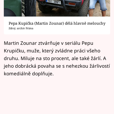
Horoskopy
Sledujte prima+
Pepa Kupička (Martin Zounar) dělá hlavně melouchy
Filmový festival Karlovy Vary
Zdroj: archiv Prima
Pořady
Martin Zounar ztvárňuje v seriálu Pepu
Krupičku, muže, který zvládne práci všeho
Mámy sobě
druhu. Miluje na sto procent, ale také žárlí. A
jeho dobrácká povaha se s nehezkou žárlivostí
Přihlášení
komediálně doplňuje.
Sledujte nás