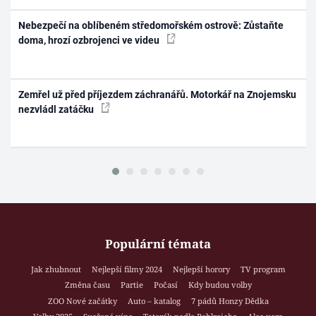
Nebezpečí na oblíbeném středomořském ostrově: Zůstaňte
doma, hrozí ozbrojenci ve videu
Zemřel už před příjezdem záchranářů. Motorkář na Znojemsku
nezvládl zatáčku
Populární témata
Jak zhubnout
Nejlepší filmy 2024
Nejlepší horory
TV program
Změna času
Partie
Počasí
Kdy budou volby
ZOO Nové začátky
Auto – katalog
7 pádů Honzy Dědka