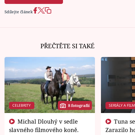
Sdílejte článek
PŘEČTĚTE SI TAKÉ
CELEBRITY
SERIÁLY A FIL
8 fotografií
Michal Dlouhý v sedle
Tuna se chtěl vrátit domů.
slavného filmového koně.
Zarazilo ho