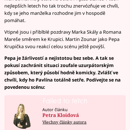
nejlepších letech ho tak trochu znervózňuje ve chvíli,
kdy se jeho manželka rozhodne jim v hospodě
pomáhat.
Vtipné jsou i přiblblé pozdravy Marka Skály a Romana
Mareše směrem ke Krupici. Martin Zounar jako Pepa
Krupička svou reakcí celou scénu ještě povýší.
Pepa je žárlivostí a nejistotou bez sebe. A tak se
pokusí zachránit situaci zoufale uzurpátorským
způsobem, který působí hodně komicky. Zvlášť ve
chvíli, kdy ho Pavlína totálně setře. Podívejte se na
povedenou scénu:
Failed to fetch
Autor článku
Petra Kloidová
Všechny články autora