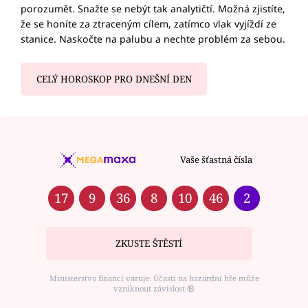
porozumět. Snažte se nebýt tak analytičtí. Možná zjistíte,
že se honíte za ztraceným cílem, zatímco vlak vyjíždí ze
stanice. Naskočte na palubu a nechte problém za sebou.
CELÝ HOROSKOP PRO DNEŠNÍ DEN
Vaše šťastná čísla
17
9
36
8
10
46
2
ZKUSTE ŠTĚSTÍ
Ministerstvo financí varuje: Účastí na hazardní hře může
vzniknout závislost ⑱