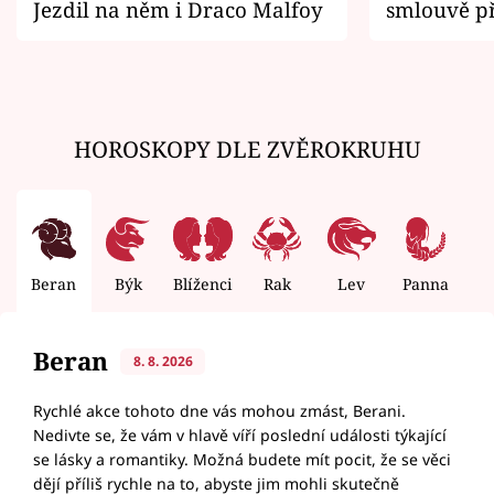
Jezdil na něm i Draco Malfoy
smlouvě př
zemřít
HOROSKOPY DLE ZVĚROKRUHU
Beran
Býk
Blíženci
Rak
Lev
Panna
V
Beran
8. 8. 2026
Rychlé akce tohoto dne vás mohou zmást, Berani.
Nedivte se, že vám v hlavě víří poslední události týkající
se lásky a romantiky. Možná budete mít pocit, že se věci
dějí příliš rychle na to, abyste jim mohli skutečně