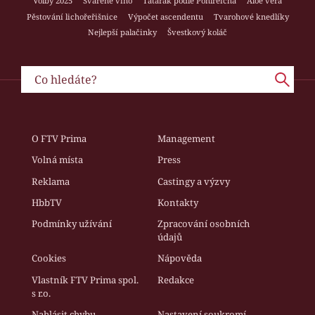
Volby 2025
Svařené víno
Tatarák podle Pohlreicha
Aloe vera
Pěstování lichořeřišnice
Výpočet ascendentu
Tvarohové knedlíky
Nejlepší palačinky
Švestkový koláč
O FTV Prima
Management
Volná místa
Press
Reklama
Castingy a výzvy
HbbTV
Kontakty
Podmínky užívání
Zpracování osobních
údajů
Cookies
Nápověda
Vlastník FTV Prima spol.
Redakce
s r.o.
Nahlásit chybu
Nastavení soukromí