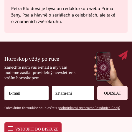
Petra Kloidová je bývalou redaktorkou webu Prima
ženy. Psala hlavně o seriálech a celebritách, ale také
o znameních zvěrokruhu.
Horoskop vždy po ruce
Zanechte nám váš e-mail a my vám
budeme zasílat pravidelný newsletter s
vaším horoskopem.
ODESLAT
Odesláním formuláře souhlasíte s
podmínkami zpracování osobních údajů
VSTOUPIT DO DISKUZE