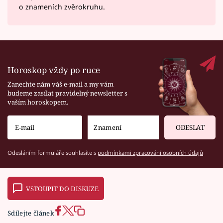
o znameních zvěrokruhu.
Horoskop vždy po ruce
Zanechte nám váš e-mail a my vám
budeme zasílat pravidelný newsletter s
vaším horoskopem.
ODESLAT
Odesláním formuláře souhlasíte s
podmínkami zpracování osobních údajů
VSTOUPIT DO DISKUZE
Sdílejte článek