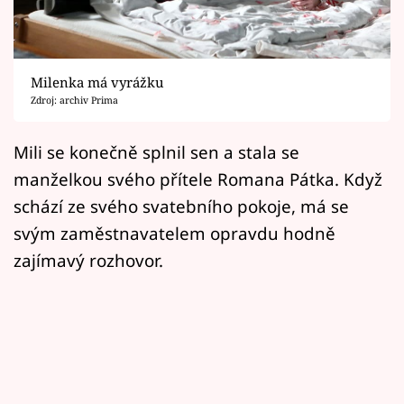
Horoskopy
Sledujte prima+
Milenka má vyrážku
Filmový festival Karlovy Vary
Zdroj: archiv Prima
Pořady
Mili se konečně splnil sen a stala se
manželkou svého přítele Romana Pátka. Když
Mámy sobě
schází ze svého svatebního pokoje, má se
svým zaměstnavatelem opravdu hodně
Přihlášení
zajímavý rozhovor.
Sledujte nás