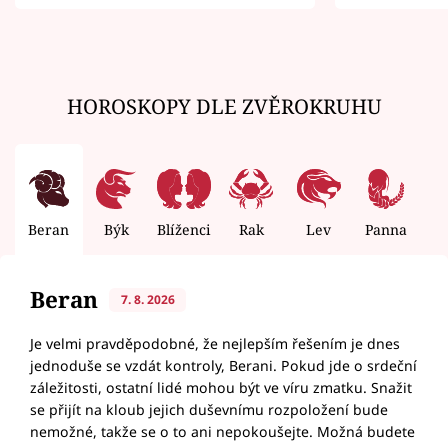
zemřít
HOROSKOPY DLE ZVĚROKRUHU
Beran
Býk
Blíženci
Rak
Lev
Panna
V
Beran
7. 8. 2026
Je velmi pravděpodobné, že nejlepším řešením je dnes
jednoduše se vzdát kontroly, Berani. Pokud jde o srdeční
záležitosti, ostatní lidé mohou být ve víru zmatku. Snažit
se přijít na kloub jejich duševnímu rozpoložení bude
nemožné, takže se o to ani nepokoušejte. Možná budete