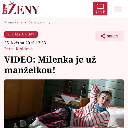
ŽIVĚ
Prima Ženy
■
Seriály a filmy
Trendy:
Polabí
Inspekce
Prostřeno!
AYTO?
SERIÁLY A FILMY
SDÍLET
Módní alarm
Zrádci
Proměny
25. května 2016 12:33
Petra Kloidová
VIDEO: Milenka je už
manželkou!
Témata
Celebrity
Vztahy
Seriály