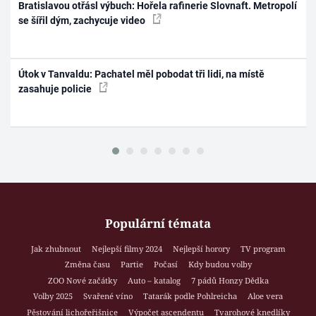
Bratislavou otřásl výbuch: Hořela rafinerie Slovnaft. Metropolí
se šířil dým, zachycuje video
Útok v Tanvaldu: Pachatel měl pobodat tři lidi, na místě
zasahuje policie
Populární témata
Jak zhubnout
Nejlepší filmy 2024
Nejlepší horory
TV program
Změna času
Partie
Počasí
Kdy budou volby
ZOO Nové začátky
Auto – katalog
7 pádů Honzy Dědka
Volby 2025
Svařené víno
Tatarák podle Pohlreicha
Aloe vera
Pěstování lichořeřišnice
Výpočet ascendentu
Tvarohové knedlíky