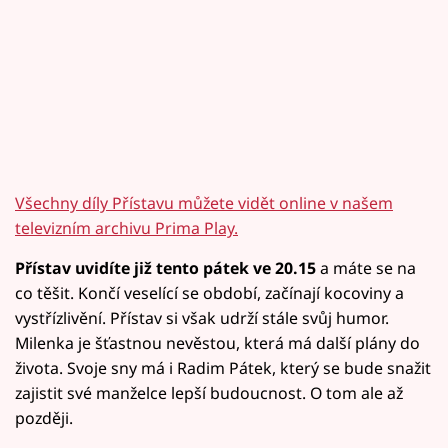
Všechny díly Přístavu můžete vidět online v našem
televizním archivu Prima Play.
Přístav uvidíte již tento pátek ve 20.15
a máte se na
co těšit. Končí veselící se období, začínají kocoviny a
vystřízlivění. Přístav si však udrží stále svůj humor.
Milenka je šťastnou nevěstou, která má další plány do
života. Svoje sny má i Radim Pátek, který se bude snažit
zajistit své manželce lepší budoucnost. O tom ale až
později.