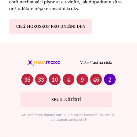
chtít nechat věci plynout a uvidíte, jak dopadnete zítra,
než uděláte nějaké zásadní kroky.
CELÝ HOROSKOP PRO DNEŠNÍ DEN
Vaše šťastná čísla
36
33
10
4
9
46
2
ZKUSTE ŠTĚSTÍ
Ministerstvo financí varuje: Účastí na hazardní hře může
vzniknout závislost ⑱