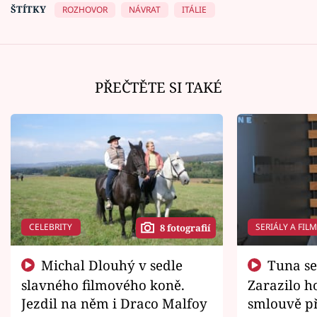
ŠTÍTKY
ROZHOVOR
NÁVRAT
ITÁLIE
PŘEČTĚTE SI TAKÉ
CELEBRITY
SERIÁLY A FIL
8 fotografií
Michal Dlouhý v sedle
Tuna se chtěl vrátit domů.
slavného filmového koně.
Zarazilo ho
Jezdil na něm i Draco Malfoy
smlouvě př