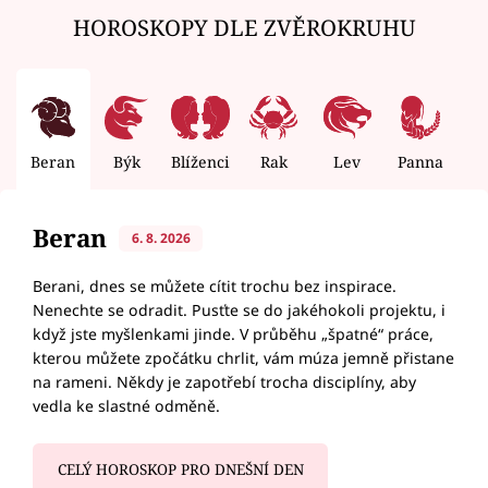
HOROSKOPY DLE ZVĚROKRUHU
Beran
Býk
Blíženci
Rak
Lev
Panna
V
Beran
6. 8. 2026
Berani, dnes se můžete cítit trochu bez inspirace.
Nenechte se odradit. Pusťte se do jakéhokoli projektu, i
když jste myšlenkami jinde. V průběhu „špatné“ práce,
kterou můžete zpočátku chrlit, vám múza jemně přistane
na rameni. Někdy je zapotřebí trocha disciplíny, aby
vedla ke slastné odměně.
CELÝ HOROSKOP PRO DNEŠNÍ DEN