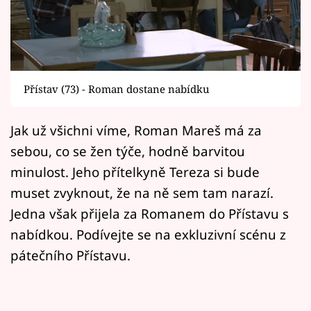
Horoskopy
Sledujte prima+
Filmový festival Karlovy Vary
Přístav (73) - Roman dostane nabídku
Pořady
Jak už všichni víme, Roman Mareš má za
Mámy sobě
sebou, co se žen týče, hodně barvitou
minulost. Jeho přítelkyně Tereza si bude
Přihlášení
muset zvyknout, že na ně sem tam narazí.
Jedna však přijela za Romanem do Přístavu s
nabídkou. Podívejte se na exkluzivní scénu z
Sledujte nás
pátečního Přístavu.