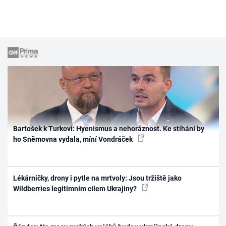
Bartošek k Turkovi: Hyenismus a nehoráznost. Ke stíhání by
ho Sněmovna vydala, míní Vondráček
Lékárničky, drony i pytle na mrtvoly: Jsou tržiště jako
Wildberries legitimním cílem Ukrajiny?