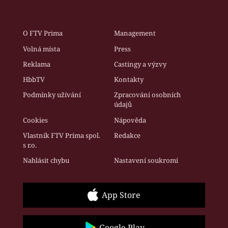
O FTV Prima
Management
Volná místa
Press
Reklama
Castingy a výzvy
HbbTV
Kontakty
Podmínky užívání
Zpracování osobních
údajů
Cookies
Nápověda
Vlastník FTV Prima spol.
Redakce
s r.o.
Nahlásit chybu
Nastavení soukromí
App Store
Google Play