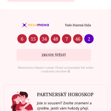
Vaše šťastná čísla
6
15
34
48
7
46
2
ZKUSTE ŠTĚSTÍ
Ministerstvo financí varuje: Účastí na hazardní hře může
vzniknout závislost ⑱
PARTNERSKÝ HOROSKOP
Jste si souzení? Zvolte znamení a
zjistěte, jestli vám hvězdy přejí.