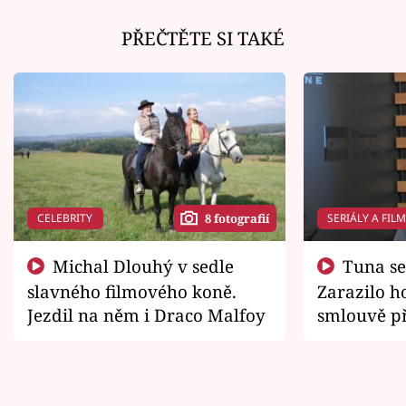
PŘEČTĚTE SI TAKÉ
CELEBRITY
SERIÁLY A FIL
8 fotografií
Michal Dlouhý v sedle
Tuna se chtěl vrátit domů.
slavného filmového koně.
Zarazilo ho
Jezdil na něm i Draco Malfoy
smlouvě př
zemřít