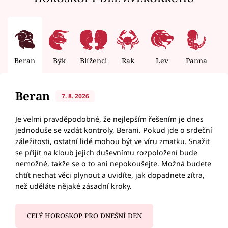
Beran
Býk
Blíženci
Rak
Lev
Panna
V
Beran
7. 8. 2026
Je velmi pravděpodobné, že nejlepším řešením je dnes
jednoduše se vzdát kontroly, Berani. Pokud jde o srdeční
záležitosti, ostatní lidé mohou být ve víru zmatku. Snažit
se přijít na kloub jejich duševnímu rozpoložení bude
nemožné, takže se o to ani nepokoušejte. Možná budete
chtít nechat věci plynout a uvidíte, jak dopadnete zítra,
než uděláte nějaké zásadní kroky.
CELÝ HOROSKOP PRO DNEŠNÍ DEN