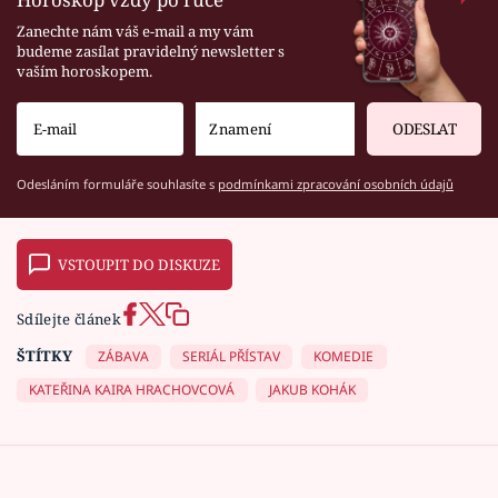
Zanechte nám váš e-mail a my vám
budeme zasílat pravidelný newsletter s
vaším horoskopem.
ODESLAT
Odesláním formuláře souhlasíte s
podmínkami zpracování osobních údajů
VSTOUPIT DO DISKUZE
Sdílejte článek
ŠTÍTKY
ZÁBAVA
SERIÁL PŘÍSTAV
KOMEDIE
KATEŘINA KAIRA HRACHOVCOVÁ
JAKUB KOHÁK