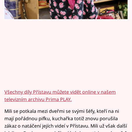
Horoskopy
Sledujte prima+
Filmový festival Karlovy Vary
Pořady
Mámy sobě
Přihlášení
Všechny díly Přístavu můžete vidět online v našem
televizním archivu Prima PLAY.
Sledujte nás
Mili se potkala mezi dveřmi se svými šéfy, kteří na ni
mají pořádnou pifku, kuchařka totiž znovu porušila
zákaz o natáčení jejích videí v Přístavu. Mili už však další