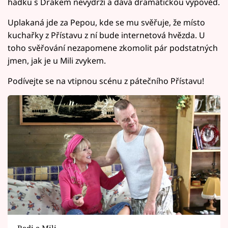
hádku s Drakem nevydrží a dává dramatickou výpověď.
Uplakaná jde za Pepou, kde se mu svěřuje, že místo
kuchařky z Přístavu z ní bude internetová hvězda. U
toho svěřování nezapomene zkomolit pár podstatných
jmen, jak je u Mili zvykem.
Podívejte se na vtipnou scénu z pátečního Přístavu!
Radi a Mili