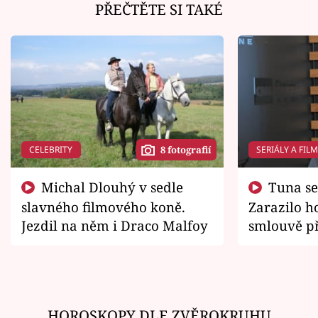
PŘEČTĚTE SI TAKÉ
CELEBRITY
SERIÁLY A FIL
8 fotografií
Michal Dlouhý v sedle
Tuna se chtěl vrátit domů.
slavného filmového koně.
Zarazilo ho
Jezdil na něm i Draco Malfoy
smlouvě př
zemřít
HOROSKOPY DLE ZVĚROKRUHU