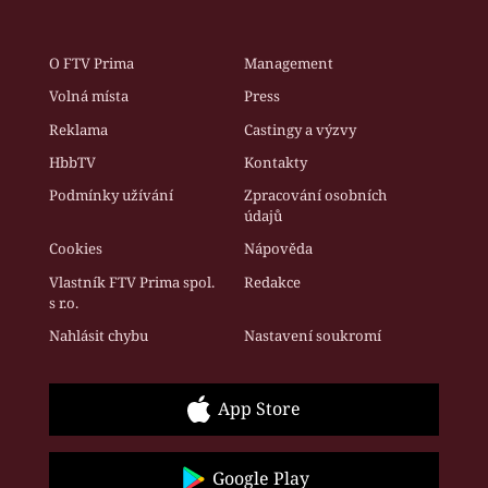
O FTV Prima
Management
Volná místa
Press
Reklama
Castingy a výzvy
HbbTV
Kontakty
Podmínky užívání
Zpracování osobních
údajů
Cookies
Nápověda
Vlastník FTV Prima spol.
Redakce
s r.o.
Nahlásit chybu
Nastavení soukromí
App Store
Google Play