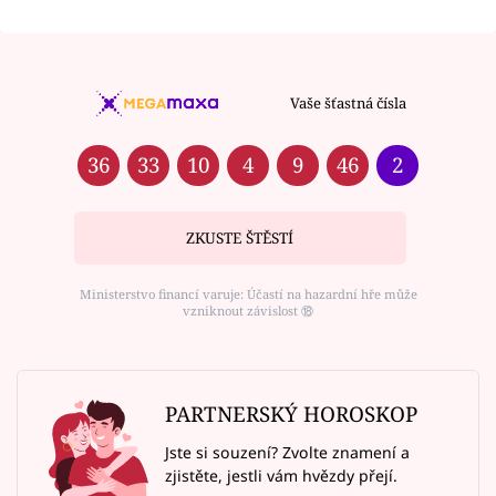
Vaše šťastná čísla
36
33
10
4
9
46
2
ZKUSTE ŠTĚSTÍ
Ministerstvo financí varuje: Účastí na hazardní hře může
vzniknout závislost ⑱
PARTNERSKÝ HOROSKOP
Jste si souzení? Zvolte znamení a
zjistěte, jestli vám hvězdy přejí.