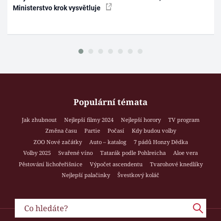
Ministerstvo krok vysvětluje
Populární témata
Jak zhubnout
Nejlepší filmy 2024
Nejlepší horory
TV program
Změna času
Partie
Počasí
Kdy budou volby
ZOO Nové začátky
Auto – katalog
7 pádů Honzy Dědka
Volby 2025
Svařené víno
Tatarák podle Pohlreicha
Aloe vera
Pěstování lichořeřišnice
Výpočet ascendentu
Tvarohové knedlíky
Nejlepší palačinky
Švestkový koláč