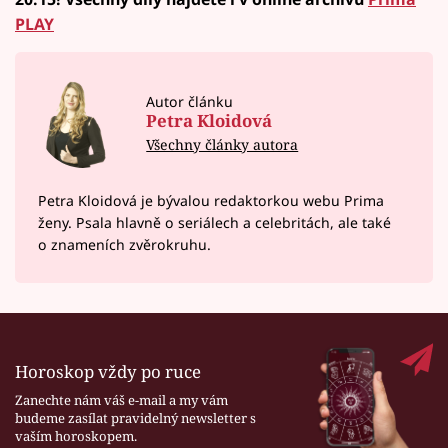
PLAY
Autor článku
Petra Kloidová
Všechny články autora
Petra Kloidová je bývalou redaktorkou webu Prima
ženy. Psala hlavně o seriálech a celebritách, ale také
o znameních zvěrokruhu.
Horoskop vždy po ruce
Zanechte nám váš e-mail a my vám
budeme zasílat pravidelný newsletter s
vaším horoskopem.