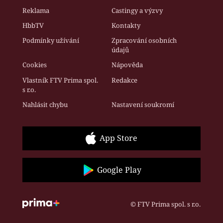
Reklama
Castingy a výzvy
HbbTV
Kontakty
Podmínky užívání
Zpracování osobních
údajů
Cookies
Nápověda
Vlastník FTV Prima spol.
Redakce
s r.o.
Nahlásit chybu
Nastavení soukromí
App Store
Google Play
© FTV Prima spol. s r.o.