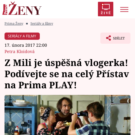
ŽIVĚ
Prima Ženy
■
Seriály a filmy
Trendy:
Polabí
Inspekce
Prostřeno!
AYTO?
SERIÁLY A FILMY
SDÍLET
Módní alarm
Zrádci
Proměny
17. února 2017 22:00
Petra Kloidová
Z Mili je úspěšná vlogerka!
Podívejte se na celý Přístav
Témata
na Prima PLAY!
Celebrity
Vztahy
Seriály