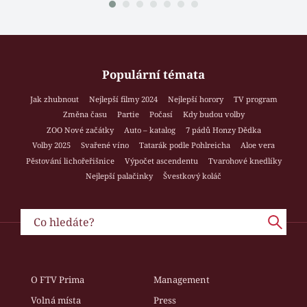
Populární témata
Jak zhubnout
Nejlepší filmy 2024
Nejlepší horory
TV program
Změna času
Partie
Počasí
Kdy budou volby
ZOO Nové začátky
Auto – katalog
7 pádů Honzy Dědka
Volby 2025
Svařené víno
Tatarák podle Pohlreicha
Aloe vera
Pěstování lichořeřišnice
Výpočet ascendentu
Tvarohové knedlíky
Nejlepší palačinky
Švestkový koláč
O FTV Prima
Management
Volná místa
Press