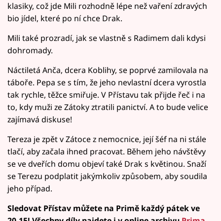
klasiky, což jde Mili rozhodně lépe než vaření zdravých
bio jídel, které po ní chce Drak.
Mili také prozradí, jak se vlastně s Radimem dali kdysi
dohromady.
Náctiletá Anča, dcera Koblihy, se poprvé zamilovala na
táboře. Pepa se s tím, že jeho nevlastní dcera vyrostla
tak rychle, těžce smiřuje. V Přístavu tak přijde řeč i na
to, kdy muži ze Zátoky ztratili panictví. A to bude velice
zajímavá diskuse!
Tereza je zpět v Zátoce z nemocnice, její šéf na ni stále
tlačí, aby začala ihned pracovat. Během jeho návštěvy
se ve dveřích domu objeví také Drak s květinou. Snaží
se Terezu podplatit jakýmkoliv způsobem, aby soudila
jeho případ.
Sledovat Přístav můžete na Primě každý pátek ve
20.15! Všechny díly najdete i v online archivu
Prima