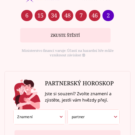
6
15
34
48
7
46
2
ZKUSTE ŠTĚSTÍ
Ministerstvo financí varuje: Účastí na hazardní hře může
vzniknout závislost ⑱
PARTNERSKÝ HOROSKOP
Jste si souzení? Zvolte znamení a
zjistěte, jestli vám hvězdy přejí.