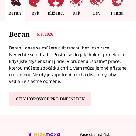
Beran
Býk
Blíženci
Rak
Lev
Panna
V
Beran
6. 8. 2026
Berani, dnes se můžete cítit trochu bez inspirace.
Nenechte se odradit. Pusťte se do jakéhokoli projektu, i
když jste myšlenkami jinde. V průběhu „špatné“ práce,
kterou můžete zpočátku chrlit, vám múza jemně přistane
na rameni. Někdy je zapotřebí trocha disciplíny, aby
vedla ke slastné odměně.
CELÝ HOROSKOP PRO DNEŠNÍ DEN
Vaše šťastná čísla