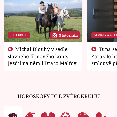
CELEBRITY
SERIÁLY A FIL
8 fotografií
Michal Dlouhý v sedle
Tuna se chtěl vrátit domů.
slavného filmového koně.
Zarazilo ho
Jezdil na něm i Draco Malfoy
smlouvě př
zemřít
HOROSKOPY DLE ZVĚROKRUHU