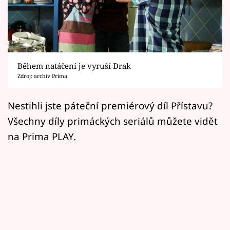
Horoskopy
Sledujte prima+
Filmový festival Karlovy Vary
Během natáčení je vyruší Drak
Pořady
Zdroj: archiv Prima
Mámy sobě
Nestihli jste páteční premiérový díl Přístavu?
Všechny díly primáckých seriálů můžete vidět
Přihlášení
na Prima PLAY.
Sledujte nás