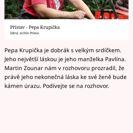
Horoskopy
Sledujte prima+
Přístav - Pepa Krupička
Filmový festival Karlovy Vary
Zdroj: archiv Prima
Pořady
Pepa Krupička je dobrák s velkým srdíčkem.
Jeho největší láskou je jeho manželka Pavlína.
Mámy sobě
Martin Zounar nám v rozhovoru prozradil, že
právě jeho nekonečná láska ke své ženě bude
Přihlášení
kámen úrazu. Podívejte se na rozhovor.
Sledujte nás