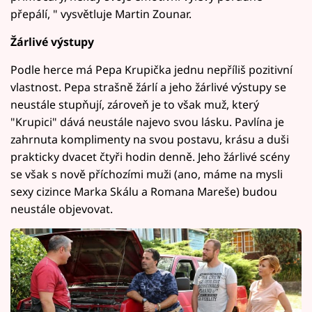
přepálí, " vysvětluje Martin Zounar.
Žárlivé výstupy
Podle herce má Pepa Krupička jednu nepříliš pozitivní
vlastnost. Pepa strašně žárlí a jeho žárlivé výstupy se
neustále stupňují, zároveň je to však muž, který
"Krupici" dává neustále najevo svou lásku. Pavlína je
zahrnuta komplimenty na svou postavu, krásu a duši
prakticky dvacet čtyři hodin denně. Jeho žárlivé scény
se však s nově příchozími muži (ano, máme na mysli
sexy cizince Marka Skálu a Romana Mareše) budou
neustále objevovat.