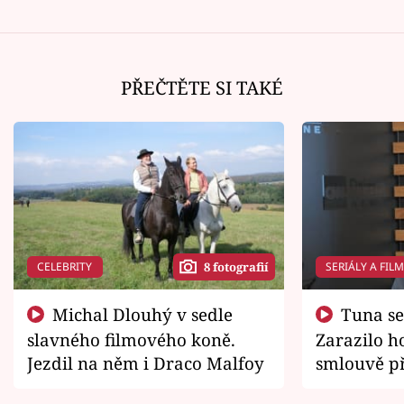
PŘEČTĚTE SI TAKÉ
CELEBRITY
SERIÁLY A FIL
8 fotografií
Michal Dlouhý v sedle
Tuna se chtěl vrátit domů.
slavného filmového koně.
Zarazilo ho
Jezdil na něm i Draco Malfoy
smlouvě př
zemřít