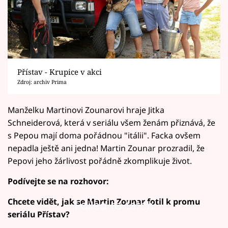
Přístav - Krupice v akci
Zdroj: archiv Prima
Manželku Martinovi Zounarovi hraje Jitka
Schneiderová, která v seriálu všem ženám přiznává, že
s Pepou mají doma pořádnou "itálii". Facka ovšem
nepadla ještě ani jedna! Martin Zounar prozradil, že
Pepovi jeho žárlivost pořádně zkomplikuje život.
Podívejte se na rozhovor:
Chcete vidět, jak se Martin Zounar fotil k promu
Failed to fetch
seriálu Přístav?