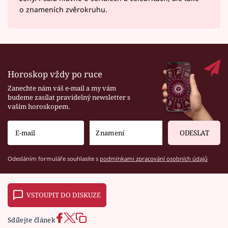
o znameních zvěrokruhu.
Horoskop vždy po ruce
Zanechte nám váš e-mail a my vám
budeme zasílat pravidelný newsletter s
vaším horoskopem.
ODESLAT
Odesláním formuláře souhlasíte s
podmínkami zpracování osobních údajů
VSTOUPIT DO DISKUZE
Sdílejte článek