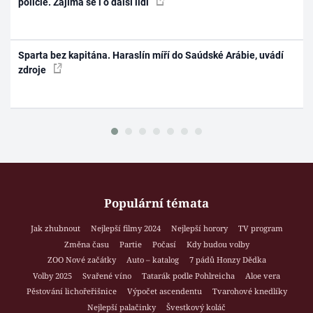
policie. Zajímá se i o další lidi
Sparta bez kapitána. Haraslín míří do Saúdské Arábie, uvádí
zdroje
Populární témata
Jak zhubnout
Nejlepší filmy 2024
Nejlepší horory
TV program
Změna času
Partie
Počasí
Kdy budou volby
ZOO Nové začátky
Auto – katalog
7 pádů Honzy Dědka
Volby 2025
Svařené víno
Tatarák podle Pohlreicha
Aloe vera
Pěstování lichořeřišnice
Výpočet ascendentu
Tvarohové knedlíky
Nejlepší palačinky
Švestkový koláč