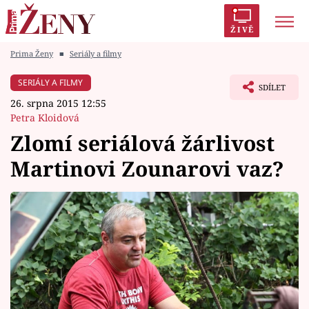
ŽIVĚ
Prima Ženy
■
Seriály a filmy
Trendy:
Polabí
Inspekce
Prostřeno!
AYTO?
SERIÁLY A FILMY
SDÍLET
Módní alarm
Zrádci
Proměny
26. srpna 2015 12:55
Petra Kloidová
Zlomí seriálová žárlivost
Martinovi Zounarovi vaz?
Témata
Celebrity
Vztahy
Seriály