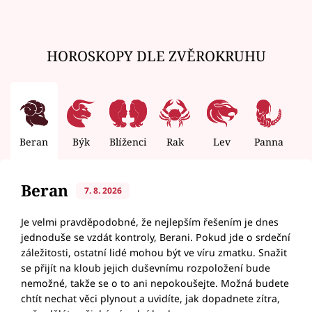
HOROSKOPY DLE ZVĚROKRUHU
Beran
Býk
Blíženci
Rak
Lev
Panna
V
Beran
7. 8. 2026
Je velmi pravděpodobné, že nejlepším řešením je dnes
jednoduše se vzdát kontroly, Berani. Pokud jde o srdeční
záležitosti, ostatní lidé mohou být ve víru zmatku. Snažit
se přijít na kloub jejich duševnímu rozpoložení bude
nemožné, takže se o to ani nepokoušejte. Možná budete
chtít nechat věci plynout a uvidíte, jak dopadnete zítra,