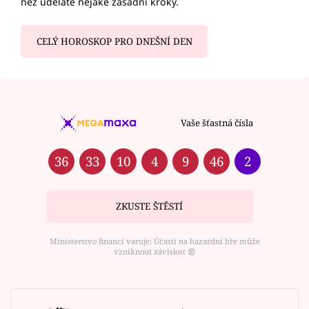
než uděláte nějaké zásadní kroky.
CELÝ HOROSKOP PRO DNEŠNÍ DEN
Vaše šťastná čísla
36
33
10
4
9
46
2
ZKUSTE ŠTĚSTÍ
Ministerstvo financí varuje: Účastí na hazardní hře může
vzniknout závislost ⑱