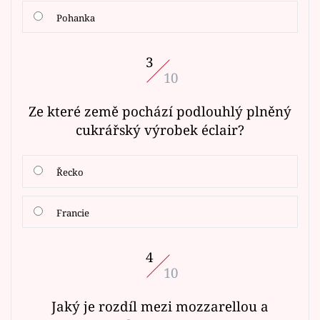
Pohanka
3
10
Ze které země pochází podlouhlý plněný
cukrářský výrobek éclair?
Řecko
Francie
4
10
Jaký je rozdíl mezi mozzarellou a