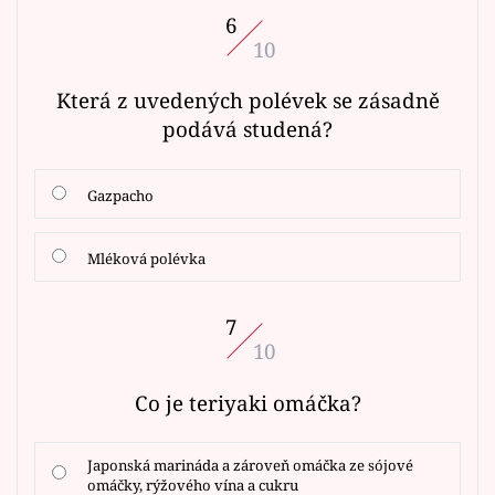
6
10
Která z uvedených polévek se zásadně
podává studená?
Gazpacho
Mléková polévka
7
10
Co je teriyaki omáčka?
Japonská marináda a zároveň omáčka ze sójové
omáčky, rýžového vína a cukru