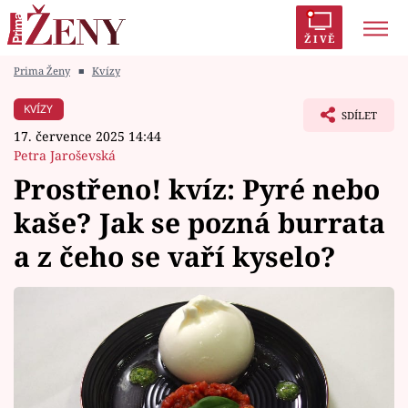
ŽIVĚ
Prima Ženy
■
Kvízy
Trendy:
Polabí
Inspekce
Prostřeno!
AYTO?
KVÍZY
SDÍLET
Módní alarm
Zrádci
Proměny
17. července 2025 14:44
Petra Jaroševská
Prostřeno! kvíz: Pyré nebo
kaše? Jak se pozná burrata
Témata
a z čeho se vaří kyselo?
Celebrity
Vztahy
Seriály