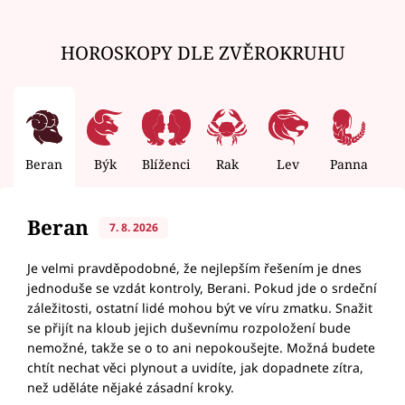
HOROSKOPY DLE ZVĚROKRUHU
Beran
Býk
Blíženci
Rak
Lev
Panna
V
Beran
7. 8. 2026
Je velmi pravděpodobné, že nejlepším řešením je dnes
jednoduše se vzdát kontroly, Berani. Pokud jde o srdeční
záležitosti, ostatní lidé mohou být ve víru zmatku. Snažit
se přijít na kloub jejich duševnímu rozpoložení bude
nemožné, takže se o to ani nepokoušejte. Možná budete
chtít nechat věci plynout a uvidíte, jak dopadnete zítra,
než uděláte nějaké zásadní kroky.