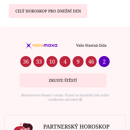
CELÝ HOROSKOP PRO DNEŠNÍ DEN
Vaše šťastná čísla
36
33
10
4
9
46
2
ZKUSTE ŠTĚSTÍ
Ministerstvo financí varuje: Účastí na hazardní hře může
vzniknout závislost ⑱
PARTNERSKÝ HOROSKOP