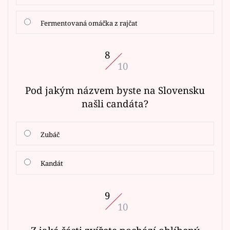
Fermentovaná omáčka z rajčat
8
10
Pod jakým názvem byste na Slovensku
našli candáta?
Zubáč
Kandát
9
10