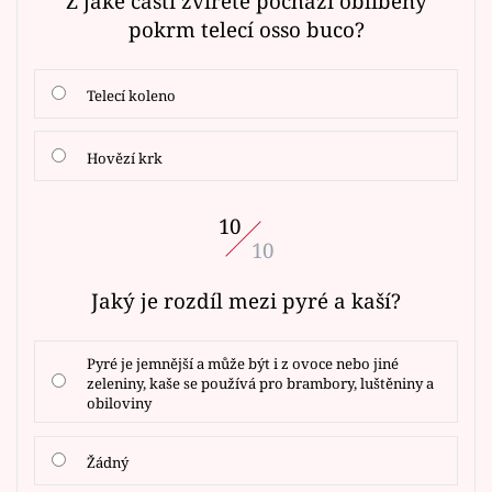
Z jaké části zvířete pochází oblíbený
pokrm telecí osso buco?
Telecí koleno
Hovězí krk
10
10
Jaký je rozdíl mezi pyré a kaší?
Pyré je jemnější a může být i z ovoce nebo jiné
zeleniny, kaše se používá pro brambory, luštěniny a
obiloviny
Žádný