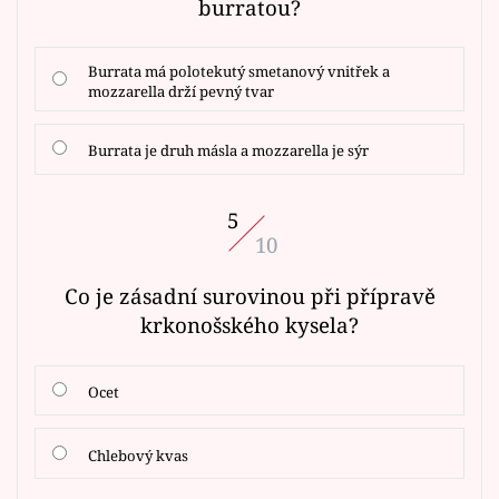
burratou?
Burrata má polotekutý smetanový vnitřek a
mozzarella drží pevný tvar
Burrata je druh másla a mozzarella je sýr
5
10
Co je zásadní surovinou při přípravě
krkonošského kysela?
Ocet
Chlebový kvas