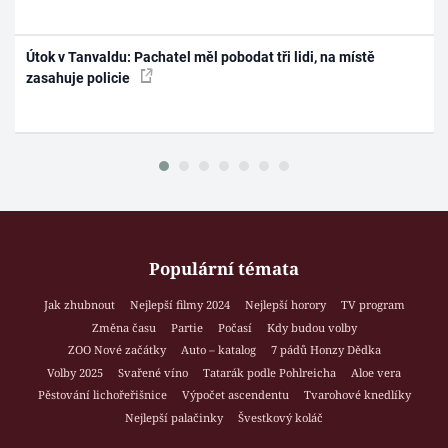
Útok v Tanvaldu: Pachatel měl pobodat tři lidi, na místě
zasahuje policie
Populární témata
Jak zhubnout
Nejlepší filmy 2024
Nejlepší horory
TV program
Změna času
Partie
Počasí
Kdy budou volby
ZOO Nové začátky
Auto – katalog
7 pádů Honzy Dědka
Volby 2025
Svařené víno
Tatarák podle Pohlreicha
Aloe vera
Pěstování lichořeřišnice
Výpočet ascendentu
Tvarohové knedlíky
Nejlepší palačinky
Švestkový koláč