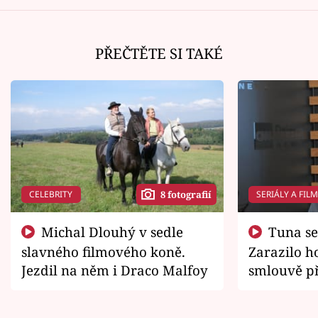
PŘEČTĚTE SI TAKÉ
CELEBRITY
SERIÁLY A FIL
8 fotografií
Michal Dlouhý v sedle
Tuna se chtěl vrátit domů.
slavného filmového koně.
Zarazilo ho
Jezdil na něm i Draco Malfoy
smlouvě př
zemřít