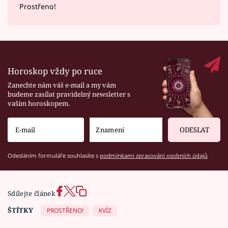
Prostřeno!
Horoskop vždy po ruce
Zanechte nám váš e-mail a my vám
budeme zasílat pravidelný newsletter s
vaším horoskopem.
ODESLAT
Odesláním formuláře souhlasíte s
podmínkami zpracování osobních údajů
Sdílejte článek
ŠTÍTKY
PROSTŘENO!
KVÍZ