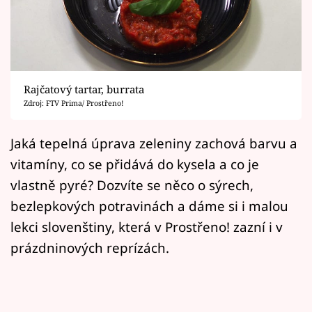
Horoskopy
Sledujte prima+
Filmový festival Karlovy Vary
Rajčatový tartar, burrata
Pořady
Zdroj: FTV Prima/ Prostřeno!
Mámy sobě
Jaká tepelná úprava zeleniny zachová barvu a
vitamíny, co se přidává do kysela a co je
Přihlášení
vlastně pyré? Dozvíte se něco o sýrech,
bezlepkových potravinách a dáme si i malou
lekci slovenštiny, která v Prostřeno! zazní i v
Sledujte nás
prázdninových reprízách.