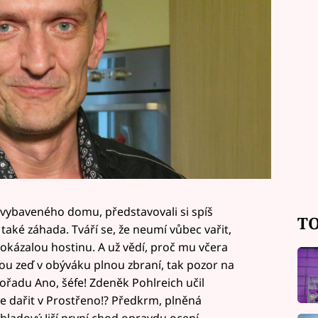
 vybaveného domu, představovali si spíš
TO
 také záhada. Tváří se, že neumí vůbec vařit,
 okázalou hostinu. A už vědí, proč mu včera
lou zeď v obýváku plnou zbraní, tak pozor na
 pořadu Ano, šéfe! Zdeněk Pohlreich učil
e dařit v Prostřeno!? Předkrm, plněná
hladový Jiří první chod opravdu ocení.