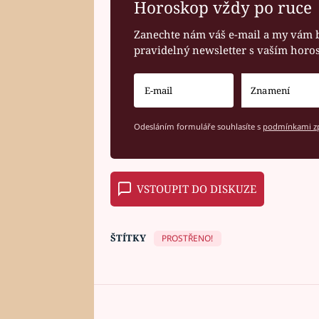
Horoskop vždy po ruce
Zanechte nám váš e-mail a my vám 
pravidelný newsletter s vaším hor
Odesláním formuláře souhlasíte s
podmínkami zp
VSTOUPIT DO DISKUZE
ŠTÍTKY
PROSTŘENO!