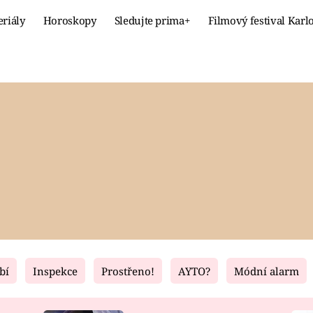
eriály
Horoskopy
Sledujte prima+
Filmový festival Karl
Celebrity
Recept
MÓDA A KRÁSA
HLAVNÍ JÍ
VZTAHY A SEX
SLADKÉ
PRIMA MAMINKA
ZDRAVÉ
bí
Inspekce
Prostřeno!
AYTO?
Módní alarm
Fresh
Living
RECEPTY
BYDLENÍ