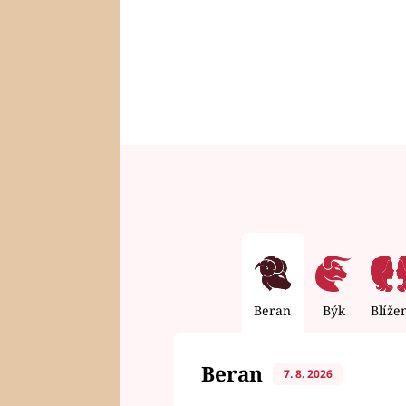
Beran
Býk
Blíže
Beran
7. 8. 2026