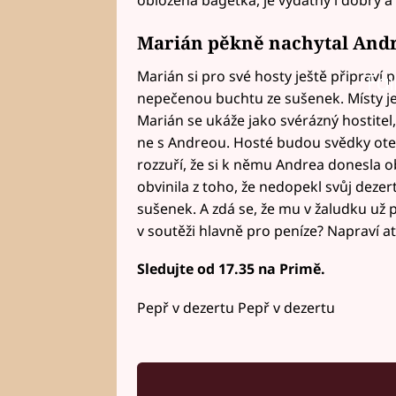
Marián pěkně nachytal And
Marián si pro své hosty ještě připraví
Fai
nepečenou buchtu ze sušenek. Místy je 
Marián se ukáže jako svérázný hostitel
ne s Andreou. Hosté budou svědky otev
rozzuří, že si k němu Andrea donesla o
obvinila z toho, že nedopekl svůj deze
sušenek. A zdá se, že mu v žaludku už p
v soutěži hlavně pro peníze? Napraví a
Sledujte od 17.35 na Primě.
Pepř v dezertu Pepř v dezertu