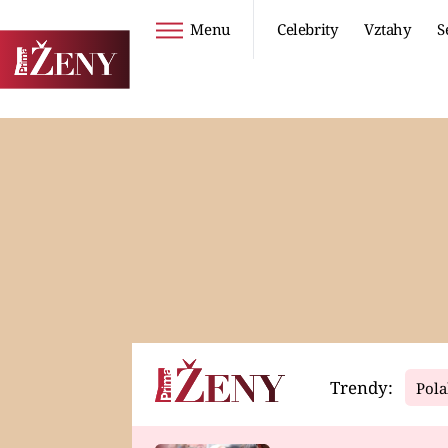
Menu
Celebrity
Vztahy
S
Seriály
Životní styl
ZOO
DIETY A HUBNUTÍ
PROSTŘENO!
CESTOVÁNÍ A
DOVOLENÁ
DUCH
ZDRAVÍ
Trendy:
Pola
Horoskopy
Video
ASTROČLÁNKY
SERIÁLY