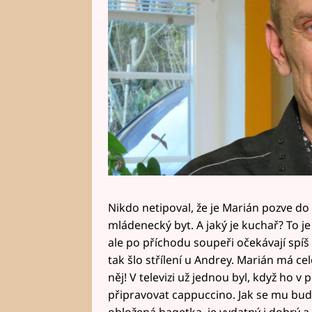
Nikdo netipoval, že je Marián pozve do
mládenecký byt. A jaký je kuchař? To je
ale po příchodu soupeři očekávají spíš
tak šlo střílení u Andrey. Marián má ce
něj! V televizi už jednou byl, když ho v
připravovat cappuccino. Jak se mu bud
obložená bagetka, je vydatný i dobrý a 