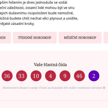
epším řešením je dnes jednoduše se vzdát
ční záležitosti, ostatní lidé mohou být ve víru
b jejich duševnímu rozpoložení bude nemožné,
ožná budete chtít nechat věci plynout a uvidíte,
nějaké zásadní kroky.
DEN
TÝDENNÍ HOROSKOP
MĚSÍČNÍ HOROSKOP
Vaše šťastná čísla
36
33
10
4
9
46
2
Ministerstvo financí varuje: Účastí na hazardní hře může vzniknout závislost ⑱