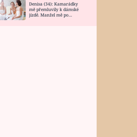
Denisa (34): Kamarádky
mě přemluvily k dámské
jízdě. Manžel mě po
návratu zaskočil