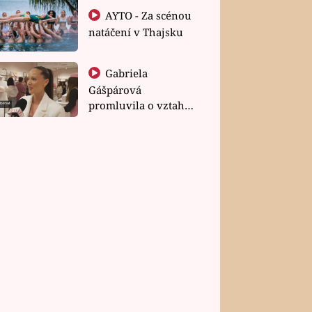
AYTO - Za scénou
natáčení v Thajsku
Gabriela
Gášpárová
promluvila o vztahu
a zakládání rodiny