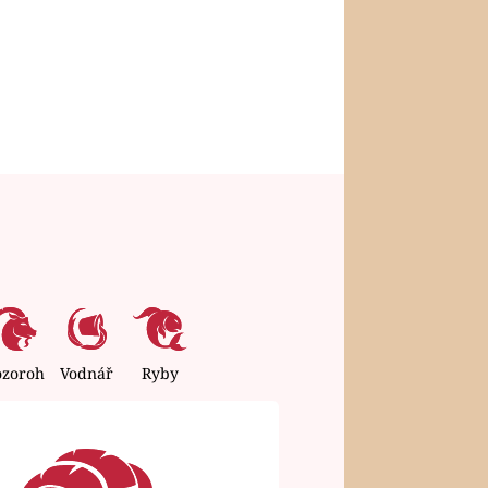
ozoroh
Vodnář
Ryby