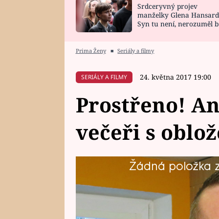
Srdceryvný projev
SNÁŘ
CELEBRITY
manželky Glena Hansard
Syn tu není, nerozuměl b
HOROSKOP NA
VAŘENÍ
tomu, vysvětlila
ROK 2023
Prima Ženy
■
Seriály a filmy
24. května 2017 19:00
SERIÁLY A FILMY
Prostřeno! An
večeři s oblo
Žádná položka z 
Číšník a podnikatel Marián (41) j
klame tělem.