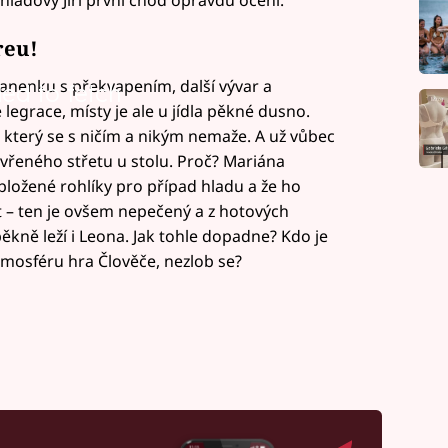
reu!
 panenku s překvapením, další vývar a
led to fetch
legrace, místy je ale u jídla pěkné dusno.
, který se s ničím a nikým nemaže. A už vůbec
řeného střetu u stolu. Proč? Mariána
bložené rohlíky pro případ hladu a že ho
rt – ten je ovšem nepečený a z hotových
ěkně leží i Leona. Jak tohle dopadne? Kdo je
tmosféru hra Člověče, nezlob se?