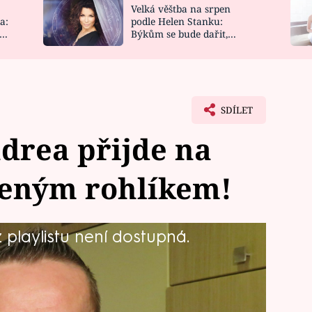
Velká věštba na srpen
NOVINKY
ZAHRADA
a:
podle Helen Stanku:
y
Býkům se bude dařit,
VIDEORECEPTY
DESIGN
Vodnáře čeká jízda
SDÍLET
drea přijde na
ženým rohlíkem!
playlistu není dostupná.
e cholerik, dobrý střelec a docela