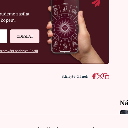
budeme zasílat
oskopem.
ODESLAT
racování osobních údajů
Sdílejte článek
Ná