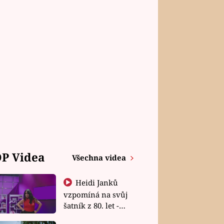
P Videa
Všechna videa
Heidi Janků
vzpomíná na svůj
šatník z 80. let -
Shopaholičky