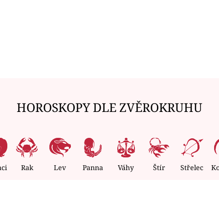
HOROSKOPY DLE ZVĚROKRUHU
nci
Rak
Lev
Panna
Váhy
Štír
Střelec
K