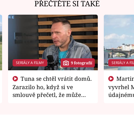
PŘEČTĚTE SI TAKÉ
SERIÁLY A FILMY
SERIÁLY A FI
9 fotografií
Tuna se chtěl vrátit domů.
Martin Písařík jako
Zarazilo ho, když si ve
vyvrhel 
smlouvě přečetl, že může
údajnému
zemřít
je v nemil