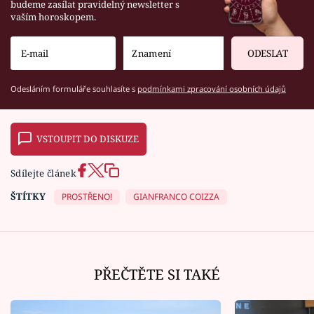
budeme zasílat pravidelný newsletter s
vaším horoskopem.
ODESLAT
Odesláním formuláře souhlasíte s
podmínkami zpracování osobních údajů
VSTOUPIT DO DISKUZE
Sdílejte článek
ŠTÍTKY
PROSTŘENO!
GIANFRANCO COIZZA
PŘEČTĚTE SI TAKÉ