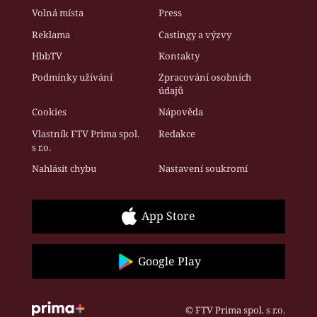
Volná místa
Press
Reklama
Castingy a výzvy
HbbTV
Kontakty
Podmínky užívání
Zpracování osobních
údajů
Cookies
Nápověda
Vlastník FTV Prima spol.
Redakce
s r.o.
Nahlásit chybu
Nastavení soukromí
App Store
Google Play
© FTV Prima spol. s r.o.