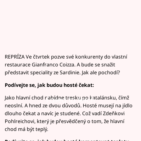
REPRÍZA Ve čtvrtek pozve své konkurenty do vlastní
restaurace Gianfranco Coizza. A bude se snažit
představit speciality ze Sardinie. Jak ale pochodí?
Podívejte se, jak budou hosté čekat:
Jako hlavní chod nabídne tresku po katalánsku, čímž
Failed to fetch
neoslní. A hned ze dvou důvodů. Hosté musejí na jídlo
dlouho čekat a navíc je studené. Což vadí Zdeňkovi
Pohlreichovi, který je přesvědčený o tom, že hlavní
chod má být teplý.