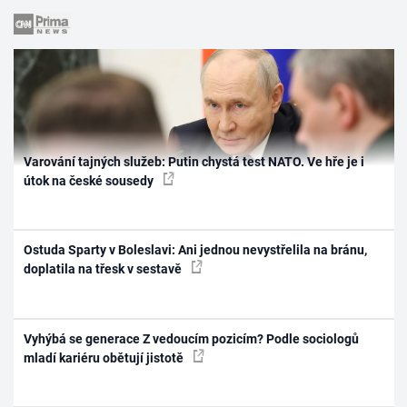
Varování tajných služeb: Putin chystá test NATO. Ve hře je i
útok na české sousedy
Ostuda Sparty v Boleslavi: Ani jednou nevystřelila na bránu,
doplatila na třesk v sestavě
Vyhýbá se generace Z vedoucím pozicím? Podle sociologů
mladí kariéru obětují jistotě