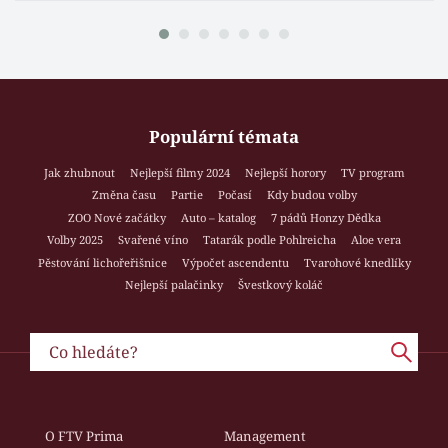
Populární témata
Jak zhubnout
Nejlepší filmy 2024
Nejlepší horory
TV program
Změna času
Partie
Počasí
Kdy budou volby
ZOO Nové začátky
Auto – katalog
7 pádů Honzy Dědka
Volby 2025
Svařené víno
Tatarák podle Pohlreicha
Aloe vera
Pěstování lichořeřišnice
Výpočet ascendentu
Tvarohové knedlíky
Nejlepší palačinky
Švestkový koláč
O FTV Prima
Management