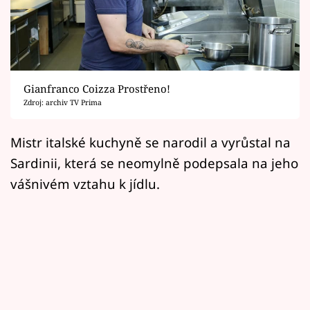
Horoskopy
Sledujte prima+
Filmový festival Karlovy Vary
Gianfranco Coizza Prostřeno!
Pořady
Zdroj: archiv TV Prima
Mámy sobě
Mistr italské kuchyně se narodil a vyrůstal na
Sardinii, která se neomylně podepsala na jeho
Přihlášení
vášnivém vztahu k jídlu.
Sledujte nás