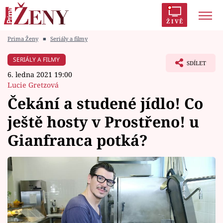
ŽIVĚ
Prima Ženy
■
Seriály a filmy
Trendy:
Polabí
Inspekce
Prostřeno!
AYTO?
SERIÁLY A FILMY
SDÍLET
Módní alarm
Zrádci
Proměny
6. ledna 2021 19:00
Lucie Gretzová
Čekání a studené jídlo! Co
ještě hosty v Prostřeno! u
Témata
Gianfranca potká?
Celebrity
Vztahy
Seriály