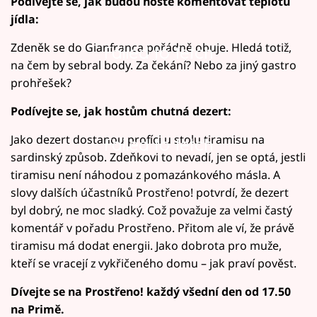
Podívejte se, jak budou hosté komentovat teplotu
jídla:
Zdeněk se do Gianfranca pořádně obuje. Hledá totiž,
Failed to fetch
na čem by sebral body. Za čekání? Nebo za jiný gastro
prohřešek?
Podívejte se, jak hostům chutná dezert:
Jako dezert dostanou profíci u stolu tiramisu na
Failed to fetch
sardinský způsob. Zdeňkovi to nevadí, jen se optá, jestli
tiramisu není náhodou z pomazánkového másla. A
slovy dalších účastníků Prostřeno! potvrdí, že dezert
byl dobrý, ne moc sladký. Což považuje za velmi častý
komentář v pořadu Prostřeno. Přitom ale ví, že právě
tiramisu má dodat energii. Jako dobrota pro muže,
kteří se vracejí z vykřičeného domu – jak praví pověst.
Dívejte se na Prostřeno! každý všední den od 17.50
na Primě.