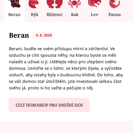
Beran
Býk
Blíženci
Rak
Lev
Panna
V
Beran
9. 8. 2026
Berani, buďte ve svém přístupu mírní a zdrženliví. Ve
vzduchu je cítit spousta něhy, na kterou byste se měli
naladit a užívat si ji. Udělejte něco pro zlepšení svého
domova. Usmiřte se s lidmi, se kterými žijete, a vyčistěte
vzduch, aby vztahy byly v budoucnu klidné. Do toho, aby
se váš domov stal útočištěm, jste investovali velkou část
svého já, proto si ho važte a pečujte o něj.
CELÝ HOROSKOP PRO DNEŠNÍ DEN