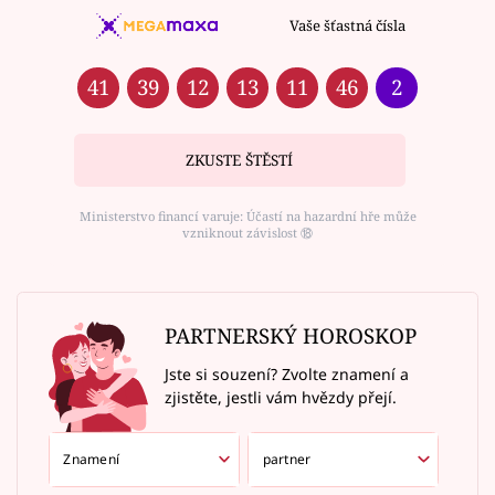
Vaše šťastná čísla
41
39
12
13
11
46
2
ZKUSTE ŠTĚSTÍ
Ministerstvo financí varuje: Účastí na hazardní hře může
vzniknout závislost ⑱
PARTNERSKÝ HOROSKOP
Jste si souzení? Zvolte znamení a
zjistěte, jestli vám hvězdy přejí.