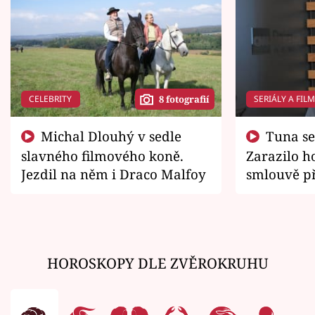
CELEBRITY
SERIÁLY A FIL
8 fotografií
Michal Dlouhý v sedle
Tuna se chtěl vrátit domů.
slavného filmového koně.
Zarazilo ho
Jezdil na něm i Draco Malfoy
smlouvě př
zemřít
HOROSKOPY DLE ZVĚROKRUHU