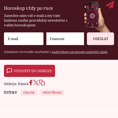
Horoskop vždy po ruce
Zanechte nám váš e-mail a my vám
budeme zasílat pravidelný newsletter s
vaším horoskopem.
ODESLAT
Odesláním formuláře souhlasíte s
podmínkami zpracování osobních údajů
VSTOUPIT DO DISKUZE
Sdílejte článek
ŠTÍTKY
ONLINE
PROSTŘENO!