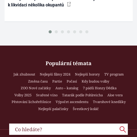
k likvidaci několika okupantů
Populární témata
Jak zhubnout
Nejlepší filmy 2024
Nejlepší horory
TV program
Změna času
Partie
Počasí
Kdy budou volby
ZOO Nové začátky
Auto – katalog
7 pádů Honzy Dědka
Volby 2025
Svařené víno
Tatarák podle Pohlreicha
Aloe vera
Pěstování lichořeřišnice
Výpočet ascendentu
Tvarohové knedlíky
Nejlepší palačinky
Švestkový koláč