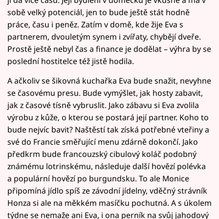
sobě velký potenciál, jen to bude ještě stát hodně
práce, času i peněz. Zatím v domě, kde žije Eva s
partnerem, dvouletým synem i zvířaty, chybějí dveře.
Prostě ještě nebyl čas a finance je dodělat – výhra by se
poslední hostitelce též jistě hodila.
A ačkoliv se šikovná kuchařka Eva bude snažit, nevyhne
se časovému presu. Bude vymýšlet, jak hosty zabavit,
jak z časové tísně vybruslit. Jako zábavu si Eva zvolila
výrobu z kůže, o kterou se postará její partner. Koho to
bude nejvíc bavit? Naštěstí tak získá potřebné vteřiny a
své do Francie směřující menu zdárně dokončí. Jako
předkrm bude francouzský cibulový koláč podobný
známému lotrinskému, následuje další hovězí polévka
a populární hovězí po burgundsku. To ale Monice
připomíná jídlo spíš ze závodní jídelny, vděčný strávník
Honza si ale na měkkém masíčku pochutná. A s úkolem
týdne se nemaže ani Eva, i ona perník na svůj jahodový