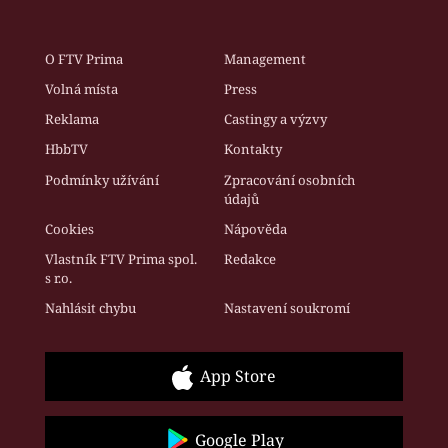
O FTV Prima
Management
Volná místa
Press
Reklama
Castingy a výzvy
HbbTV
Kontakty
Podmínky užívání
Zpracování osobních
údajů
Cookies
Nápověda
Vlastník FTV Prima spol.
Redakce
s r.o.
Nahlásit chybu
Nastavení soukromí
App Store
Google Play