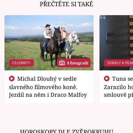
PŘEČTĚTE SI TAKÉ
CELEBRITY
SERIÁLY A FIL
8 fotografií
Michal Dlouhý v sedle
Tuna se chtěl vrátit domů.
slavného filmového koně.
Zarazilo ho
Jezdil na něm i Draco Malfoy
smlouvě př
zemřít
HOROSKOPY DLE ZVĚROKRUHU