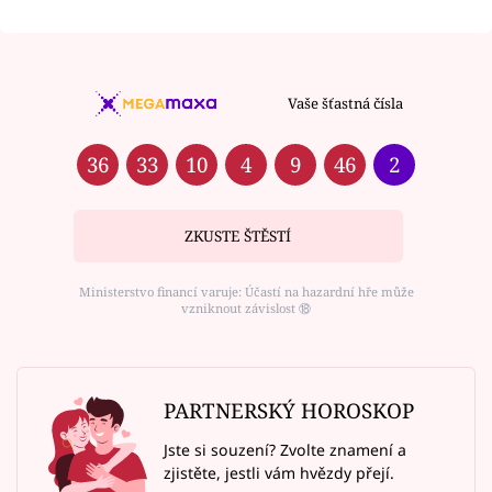
Vaše šťastná čísla
36
33
10
4
9
46
2
ZKUSTE ŠTĚSTÍ
Ministerstvo financí varuje: Účastí na hazardní hře může
vzniknout závislost ⑱
PARTNERSKÝ HOROSKOP
Jste si souzení? Zvolte znamení a
zjistěte, jestli vám hvězdy přejí.