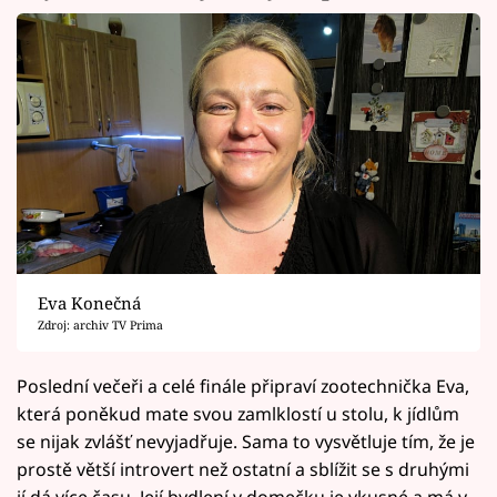
Eva Konečná
Zdroj: archiv TV Prima
Poslední večeři a celé finále připraví zootechnička Eva,
která poněkud mate svou zamlklostí u stolu, k jídlům
se nijak zvlášť nevyjadřuje. Sama to vysvětluje tím, že je
prostě větší introvert než ostatní a sblížit se s druhými
jí dá více času. Její bydlení v domečku je vkusné a má v