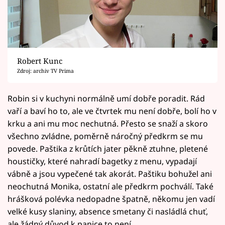
Robert Kunc
Zdroj: archiv TV Prima
Robin si v kuchyni normálně umí dobře poradit. Rád
vaří a baví ho to, ale ve čtvrtek mu není dobře, bolí ho v
krku a ani mu moc nechutná. Přesto se snaží a skoro
všechno zvládne, poměrně náročný předkrm se mu
povede. Paštika z krůtích jater pěkně ztuhne, pletené
houstičky, které nahradí bagetky z menu, vypadají
vábně a jsou vypečené tak akorát. Paštiku bohužel ani
neochutná Monika, ostatní ale předkrm pochválí. Také
hrášková polévka nedopadne špatně, někomu jen vadí
velké kusy slaniny, absence smetany či nasládlá chuť,
ale žádný důvod k panice to není.