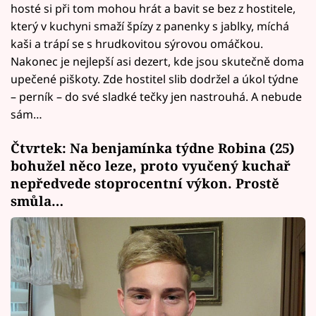
hosté si při tom mohou hrát a bavit se bez z hostitele,
který v kuchyni smaží špízy z panenky s jablky, míchá
kaši a trápí se s hrudkovitou sýrovou omáčkou.
Nakonec je nejlepší asi dezert, kde jsou skutečně doma
upečené piškoty. Zde hostitel slib dodržel a úkol týdne
– perník – do své sladké tečky jen nastrouhá. A nebude
sám…
Čtvrtek: Na benjamínka týdne Robina (25)
bohužel něco leze, proto vyučený kuchař
nepředvede stoprocentní výkon. Prostě
smůla…