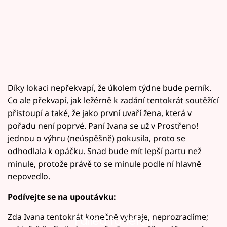
Díky lokaci nepřekvapí, že úkolem týdne bude perník.
Co ale překvapí, jak ležérně k zadání tentokrát soutěžící
přistoupí a také, že jako první uvaří žena, která v
pořadu není poprvé. Paní Ivana se už v Prostřeno!
jednou o výhru (neúspěšně) pokusila, proto se
odhodlala k opáčku. Snad bude mít lepší partu než
minule, protože právě to se minule podle ní hlavně
nepovedlo.
Podívejte se na upoutávku:
Zda Ivana tentokrát konečně vyhraje, neprozradíme;
Failed to fetch