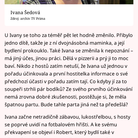
Ivana Šedová
Zdroj: archiv TV Prima
U Ivany se toho za téměř pět let hodně změnilo. Přibylo
jedno dítě, takže je z ní dvojnásobná maminka, a její
bydlení prokouklo. Také Ivana se změnila k nepoznání –
má jiný účes, jinou práci. Dělá v pizzerii a prý ji to moc
baví. Nikdo z hostů zatím netuší, že Ivana už jednou v
pořadu účinkovala a první hostitelka informace o své
předchozí účasti v pořadu zatím tají. Co kdyby jí za to
soupeři strhli pár bodíků? Ze svého prvního účinkování
nemá zrovna dobré zkušenosti, postěžuje si, že měla
špatnou partu. Bude tahle parta jiná než ta předešlá?
Ivana začne netradičně zábavou, lukostřelbou, s hosty
se poprvé uvidí na fotbalovém hřišti. A ke svému
překvapení se objeví i Robert, který bydlí také v