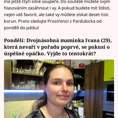
má ještě čtyři silné soupeře. Do soutěže můžete svým
hlasováním zasáhnout i vy. A pokud budete mít štěstí,
nejen váš favorit, ale také vy můžete získat deset tisíc
korun. Proto sledujte Prostřeno! z Pardubicka od
pondělí do pátku!
Pondělí: Dvojnásobná maminka Ivana (29),
která nevaří v pořadu poprvé, se pokusí o
úspěšné opáčko. Vyjde to tentokrát?