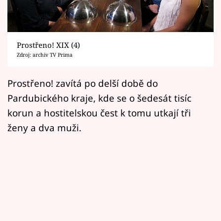
Horoskopy
Sledujte prima+
Prostřeno! XIX (4)
Filmový festival Karlovy Vary
Zdroj: archiv TV Prima
Pořady
Prostřeno! zavítá po delší době do
Pardubického kraje, kde se o šedesát tisíc
Mámy sobě
korun a hostitelskou čest k tomu utkají tři
ženy a dva muži.
Přihlášení
Sledujte nás