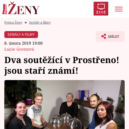
ŽIVĚ
Prima Ženy
■
Seriály a filmy
Trendy:
Polabí
Inspekce
Prostřeno!
AYTO?
SERIÁLY A FILMY
SDÍLET
Módní alarm
Zrádci
Proměny
8. února 2019 19:00
Lucie Gretzová
Dva soutěžící v Prostřeno!
jsou staří známí!
Témata
Celebrity
Vztahy
Seriály