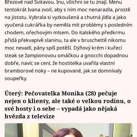
Březové nad Svitavou. Inu, všichni se tu znají. Menu
tentokrát Ivana zvolí, aby s ním moc nenarazila, prostě
na jistotu. Vybrala si vyzkoušená a chutná jídla a jako
vyučená cukrářka by neměla mít problémy s posledním
chodem, ořechovým mlsem. Do italského předkrmu
přidá překvapivě slaninu, ta ale v bruschettě nikomu
moc nevadí, pány spíš potěší. Dýňový krém i kuřecí
steak se žampionovou omáčkou a gnocchi dopadnou
dobře, navíc se cení, že hostitelka uvařila vlastní
bramborové noky – ne kupované, jak se domnívaly
soupeřky.
Úterý: Pečovatelka Monika (28) pečuje
nejen o klienty, ale také o velkou rodinu, o
své hosty i o sebe – vypadá jako nějaká
hvězda z televize