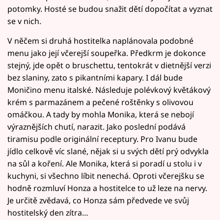
potomky. Hosté se budou snažit dětí dopočítat a vyznat
se v nich.
V něčem si druhá hostitelka naplánovala podobné
menu jako její včerejší soupeřka. Předkrm je dokonce
stejný, jde opět o bruschettu, tentokrát v dietnější verzi
bez slaniny, zato s pikantními kapary. I dál bude
Moničino menu italské. Následuje polévkový květákový
krém s parmazánem a pečené roštěnky s olivovou
omáčkou. A tady by mohla Monika, která se nebojí
výraznějších chutí, narazit. Jako poslední podává
tiramisu podle originální receptury. Pro Ivanu bude
jídlo celkově víc slané, nějak si u svých dětí prý odvykla
na sůl a koření. Ale Monika, která si poradí u stolu i v
kuchyni, si všechno líbit nenechá. Oproti včerejšku se
hodně rozmluví Honza a hostitelce to už leze na nervy.
Je určitě zvědavá, co Honza sám předvede ve svůj
hostitelský den zítra…