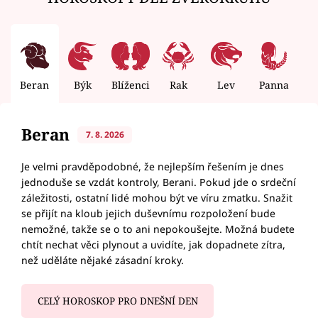
Beran
Býk
Blíženci
Rak
Lev
Panna
V
Beran
7. 8. 2026
Je velmi pravděpodobné, že nejlepším řešením je dnes
jednoduše se vzdát kontroly, Berani. Pokud jde o srdeční
záležitosti, ostatní lidé mohou být ve víru zmatku. Snažit
se přijít na kloub jejich duševnímu rozpoložení bude
nemožné, takže se o to ani nepokoušejte. Možná budete
chtít nechat věci plynout a uvidíte, jak dopadnete zítra,
než uděláte nějaké zásadní kroky.
CELÝ HOROSKOP PRO DNEŠNÍ DEN