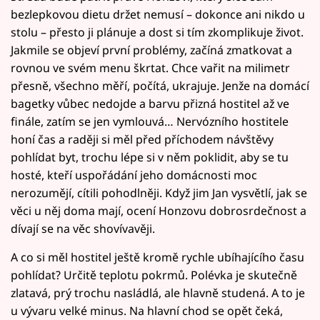
bezlepkovou dietu držet nemusí – dokonce ani nikdo u
stolu – přesto ji plánuje a dost si tím zkomplikuje život.
Jakmile se objeví první problémy, začíná zmatkovat a
rovnou ve svém menu škrtat. Chce vařit na milimetr
přesně, všechno měří, počítá, ukrajuje. Jenže na domácí
bagetky vůbec nedojde a barvu přizná hostitel až ve
finále, zatím se jen vymlouvá… Nervózního hostitele
honí čas a raději si měl před příchodem návštěvy
pohlídat byt, trochu lépe si v něm poklidit, aby se tu
hosté, kteří uspořádání jeho domácnosti moc
nerozumějí, cítili pohodlněji. Když jim Jan vysvětlí, jak se
věci u něj doma mají, ocení Honzovu dobrosrdečnost a
dívají se na věc shovívavěji.
A co si měl hostitel ještě kromě rychle ubíhajícího času
pohlídat? Určitě teplotu pokrmů. Polévka je skutečně
zlatavá, prý trochu nasládlá, ale hlavně studená. A to je
u vývaru velké minus. Na hlavní chod se opět čeká,