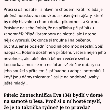
Práci si dá hostitel i s hlavním chodem. Krůtí roláda je
plněná houskovou nádivkou a sušenými rajčaty, které
by měly hlavnímu chodu dodat pikantnost a šmrnc.
Práskne na sebe Robin, že na přílohu při přípitku
zapomněl? Připálí brambory na plotně, ale i z toho
nějak vybruslí. Dokonce si troufne i na pečenou
buchtu, jenže poslední chod nikoho moc neoslní. Spíš
naopak… Robina dostihne v průběhu večera nejen jeho
nevolnost, ale také hledá během večeře svého
kocourka a moc se mu nelíbí ani všetečné dotazy na
jeho soužití s přítelem či případnou adopci potomků. I
když jsou dámy tolerantní, asi je na podobné úvahy
ještě mladý…
Pátek: Zootechnička Eva (34) bydlí v domě
na samotě u lesa. Proč si o ní hosté myslí,
že je to taktička týdne? Je to pravda
?