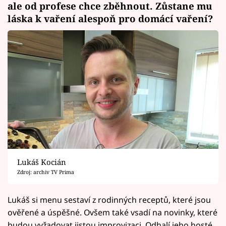
ale od profese chce zběhnout. Zůstane mu
láska k vaření alespoň pro domácí vaření?
Lukáš Kocián
Zdroj: archiv TV Prima
Lukáš si menu sestaví z rodinných receptů, které jsou
ověřené a úspěšné. Ovšem také vsadí na novinky, které
budou vyžadovat jistou improvizaci. Odhalí jeho hosté,