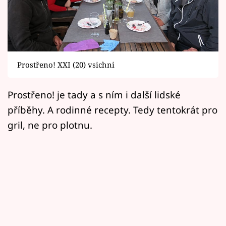
Horoskopy
Sledujte prima+
Filmový festival Karlovy Vary
Prostřeno! XXI (20) vsichni
Pořady
Prostřeno! je tady a s ním i další lidské
Mámy sobě
příběhy. A rodinné recepty. Tedy tentokrát pro
gril, ne pro plotnu.
Přihlášení
Sledujte nás