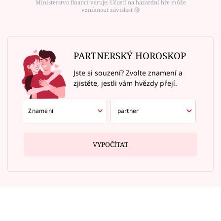
Ministerstvo financí varuje: Účastí na hazardní hře může
vzniknout závislost ⑱
PARTNERSKÝ HOROSKOP
Jste si souzení? Zvolte znamení a
zjistěte, jestli vám hvězdy přejí.
VYPOČÍTAT