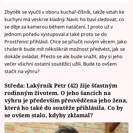
Zbyněk se vyučil v oboru kuchař-číšník, takže vztah ke
kuchyni má veskrze kladný. Navíc ho baví sledovat, co
se děje za kamerou během natáčení. I proto už v
jednom pořadu vystupoval a také proto se do
Prostřeno! přihlásil. Chce se přiučit novým věcem. Jako
cholerik bude mít několikrát možnost předvést, jak se
dokáže ovládat. Přesto se ale bude snažit, aby si jeho
večer všichni ostatní soutěžící užili. Bude to ovšem
stačit na výhru?
Středa: Lakýrník Petr (42) žije šťastným
rodinným životem. O jeho šancích na
výhru je především přesvědčena jeho žena,
která ho také do soutěže přihlásila. Co by
se ovšem stalo, kdyby zklamal?