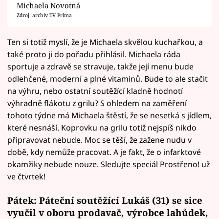
Michaela Novotná
Zdroj: archiv TV Prima
Ten si totiž myslí, že je Michaela skvělou kuchařkou, a
také proto ji do pořadu přihlásil. Michaela ráda
sportuje a zdravě se stravuje, takže její menu bude
odlehčené, moderní a plné vitaminů. Bude to ale stačit
na výhru, nebo ostatní soutěžící kladně hodnotí
výhradně flákotu z grilu? S ohledem na zaměření
tohoto týdne má Michaela štěstí, že se nesetká s jídlem,
které nesnáší. Koprovku na grilu totiž nejspíš nikdo
připravovat nebude. Moc se těší, že zažene nudu v
době, kdy nemůže pracovat. A je fakt, že o infarktové
okamžiky nebude nouze. Sledujte speciál Prostřeno! už
ve čtvrtek!
Pátek: Páteční soutěžící Lukáš (31) se sice
vyučil v oboru prodavač, výrobce lahůdek,