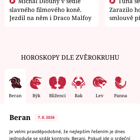
Michal Dlouhý v sedle
Tuna se chtěl vrátit domů.
slavného filmového koně.
Zarazilo ho
Jezdil na něm i Draco Malfoy
smlouvě př
zemřít
HOROSKOPY DLE ZVĚROKRUHU
Beran
Býk
Blíženci
Rak
Lev
Panna
V
Beran
7. 8. 2026
Je velmi pravděpodobné, že nejlepším řešením je dnes
jednoduše se vzdát kontroly, Berani. Pokud jde o srdeční