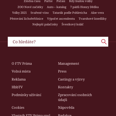
Změna času
Partie
Počasí
Kdy budou volby
ZOO Nové začátky
Auto – katalog
7 pádů Honzy Dědka
Volby 2025
Svařené víno
Tatarák podle Pohlreicha
Aloe vera
Pěstování lichořeřišnice
Výpočet ascendentu
Tvarohové knedlíky
Nejlepší palačinky
Švestkový koláč
O FTV Prima
Management
Volná místa
Press
Reklama
Castingy a výzvy
HbbTV
Kontakty
Podmínky užívání
Zpracování osobních
údajů
Cookies
Nápověda
Vlastník FTV Prima spol.
Redakce