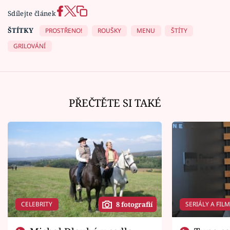
Sdílejte článek
ŠTÍTKY
PROSTŘENO!
ROUŠKY
MENU
ŠTÍTY
GRILOVÁNÍ
PŘEČTĚTE SI TAKÉ
CELEBRITY
SERIÁLY A FIL
8 fotografií