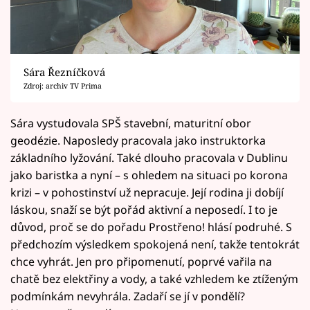
Sára Řezníčková
Zdroj: archiv TV Prima
Sára vystudovala SPŠ stavební, maturitní obor
geodézie. Naposledy pracovala jako instruktorka
základního lyžování. Také dlouho pracovala v Dublinu
jako baristka a nyní – s ohledem na situaci po korona
krizi – v pohostinství už nepracuje. Její rodina ji dobíjí
láskou, snaží se být pořád aktivní a neposedí. I to je
důvod, proč se do pořadu Prostřeno! hlásí podruhé. S
předchozím výsledkem spokojená není, takže tentokrát
chce vyhrát. Jen pro připomenutí, poprvé vařila na
chatě bez elektřiny a vody, a také vzhledem ke ztíženým
podmínkám nevyhrála. Zadaří se jí v pondělí?