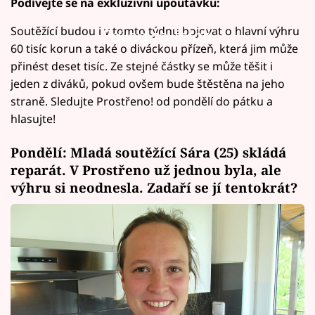
Podívejte se na exkluzivní upoutávku:
Soutěžící budou i v tomto týdnu bojovat o hlavní výhru
Failed to fetch
60 tisíc korun a také o diváckou přízeň, která jim může
přinést deset tisíc. Ze stejné částky se může těšit i
jeden z diváků, pokud ovšem bude štěstěna na jeho
straně. Sledujte Prostřeno! od pondělí do pátku a
hlasujte!
Pondělí: Mladá soutěžící Sára (25) skládá
reparát. V Prostřeno už jednou byla, ale
výhru si neodnesla. Zadaří se jí tentokrát?