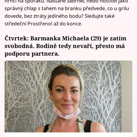
hrnci na sporáku. Nastane zádrhel, nebo hostitel jako
správný chlap s tahem na branku předvede, co u grilu
dovede, bez ztráty jediného bodu? Sledujte také
středeční Prostřeno! až do konce.
Čtvrtek: Barmanka Michaela (29) je zatím
svobodná. Rodině tedy nevaří, přesto má
podporu partnera.