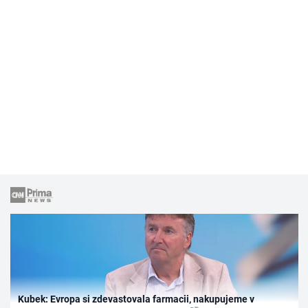
Kubek: Evropa si zdevastovala farmacii, nakupujeme v