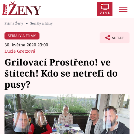
ŽIVĚ
Prima Ženy
■
Seriály a filmy
Trendy:
Polabí
Inspekce
Prostřeno!
AYTO?
SERIÁLY A FILMY
SDÍLET
Módní alarm
Zrádci
Proměny
30. května 2020 23:00
Lucie Gretzová
Grilovací Prostřeno! ve
štítech! Kdo se netrefí do
Témata
pusy?
Celebrity
Vztahy
Seriály