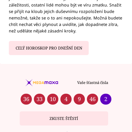
záležitosti, ostatní lidé mohou být ve víru zmatku. Snažit
se přijít na kloub jejich duševnímu rozpoložení bude
nemožné, takže se o to ani nepokoušejte. Možná budete
chtít nechat věci plynout a uvidíte, jak dopadnete zítra,
než uděláte nějaké zásadní kroky.
CELÝ HOROSKOP PRO DNEŠNÍ DEN
Vaše šťastná čísla
36
33
10
4
9
46
2
ZKUSTE ŠTĚSTÍ