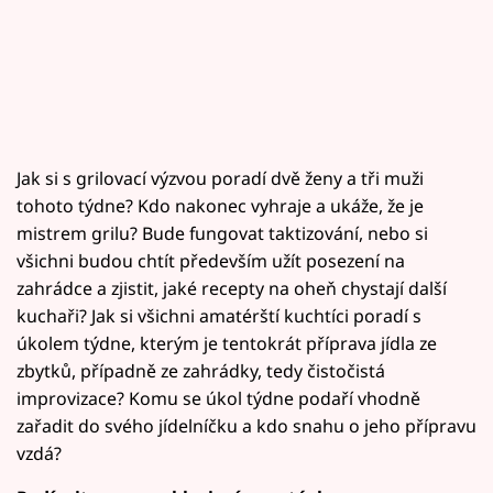
Jak si s grilovací výzvou poradí dvě ženy a tři muži
tohoto týdne? Kdo nakonec vyhraje a ukáže, že je
mistrem grilu? Bude fungovat taktizování, nebo si
všichni budou chtít především užít posezení na
zahrádce a zjistit, jaké recepty na oheň chystají další
kuchaři? Jak si všichni amatérští kuchtíci poradí s
úkolem týdne, kterým je tentokrát příprava jídla ze
zbytků, případně ze zahrádky, tedy čistočistá
improvizace? Komu se úkol týdne podaří vhodně
zařadit do svého jídelníčku a kdo snahu o jeho přípravu
vzdá?