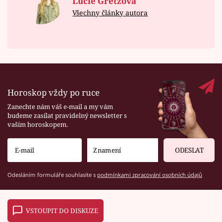
Lucie Gretzová
Všechny články autora
Horoskop vždy po ruce
Zanechte nám váš e-mail a my vám
budeme zasílat pravidelný newsletter s
vaším horoskopem.
ODESLAT
Odesláním formuláře souhlasíte s
podmínkami zpracování osobních údajů
VSTOUPIT DO DISKUZE