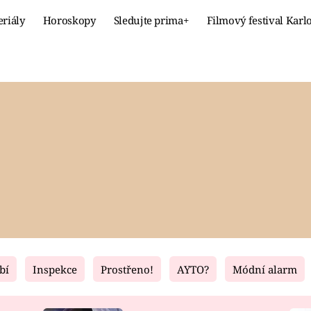
eriály
Horoskopy
Sledujte prima+
Filmový festival Karl
Celebrity
Recept
MÓDA A KRÁSA
HLAVNÍ JÍ
VZTAHY A SEX
SLADKÉ
PRIMA MAMINKA
ZDRAVÉ
bí
Inspekce
Prostřeno!
AYTO?
Módní alarm
Fresh
Living
RECEPTY
BYDLENÍ