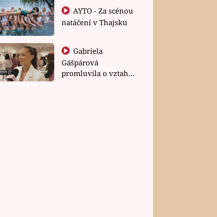
AYTO - Za scénou
natáčení v Thajsku
Gabriela
Gášpárová
promluvila o vztahu
a zakládání rodiny