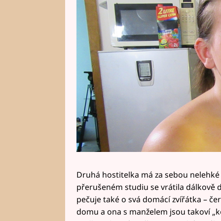
Druhá hostitelka má za sebou nelehké d
přerušeném studiu se vrátila dálkově d
pečuje také o svá domácí zvířátka – če
domu a ona s manželem jsou takoví „koc