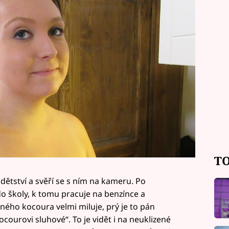
TO
ětství a svěří se s ním na kameru. Po
o školy, k tomu pracuje na benzínce a
rného kocoura velmi miluje, prý je to pán
ourovi sluhové“. To je vidět i na neuklizené