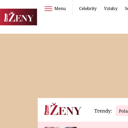
Menu
Celebrity
Vztahy
S
Seriály
Životní styl
ZOO
DIETY A HUBNUTÍ
PROSTŘENO!
CESTOVÁNÍ A
DOVOLENÁ
DUCH
ZDRAVÍ
Trendy:
Pola
Horoskopy
Video
ASTROČLÁNKY
SERIÁLY