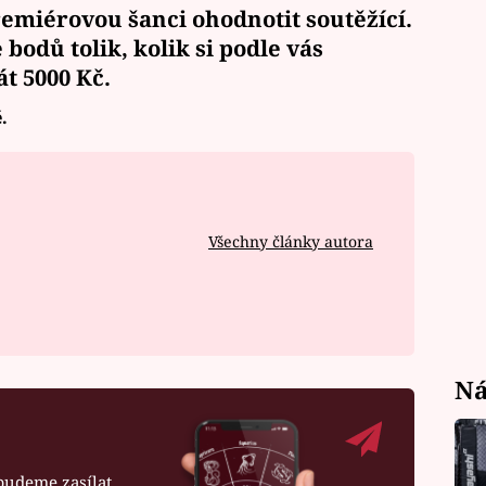
miérovou šanci ohodnotit soutěžící.
e bodů
tolik, kolik si podle vás
át
5000 Kč.
.
Všechny články autora
Ná
budeme zasílat