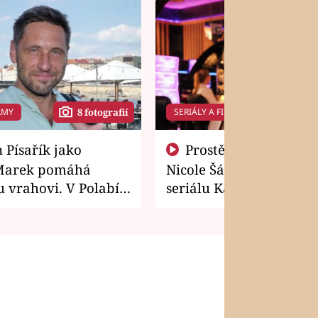
LMY
SERIÁLY A FILMY
8 fotografií
14 f
Prostě si o to řekla! Takhle
Marek pomáhá
Nicole Šáchová získala r
 vrahovi. V Polabí
seriálu Kamarádi
osti