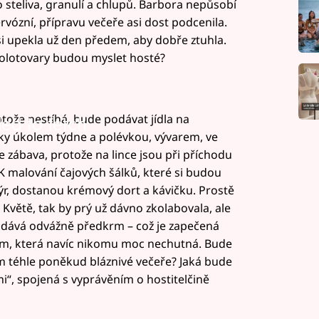
steliva, granulí a chlupů. Barbora nepůsobí
ózní, přípravu večeře asi dost podcenila.
i upekla už den předem, aby dobře ztuhla.
polotovary budou myslet hosté?
otože nestíhá, bude podávat jídla na
led to fetch
cky úkolem týdne a polévkou, vývarem, ve
 zábava, protože na lince jsou při příchodu
 K malování čajových šálků, které si budou
r, dostanou krémový dort a kávičku. Prostě
Květě, tak by prý už dávno zkolabovala, ale
odává odvážně předkrm – což je zapečená
m, která navíc nikomu moc nechutná. Bude
m téhle poněkud bláznivé večeře? Jaká bude
“, spojená s vyprávěním o hostitelčině