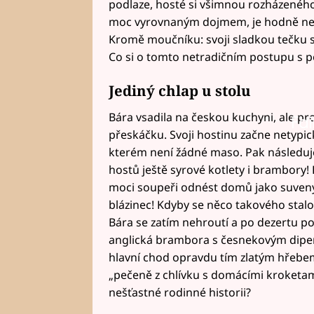
podlaze, hosté si všimnou rozházeného 
moc vyrovnaným dojmem, je hodně nerv
Kromě moučníku: svoji sladkou tečku s
Co si o tomto netradičním postupu s 
Jediný chlap u stolu
Bára vsadila na českou kuchyni, ale pr
Fai
přeskáčku. Svoji hostinu začne netypi
kterém není žádné maso. Pak následuje
hostů ještě syrové kotlety i brambory!
moci soupeři odnést domů jako suvený
blázinec! Kdyby se něco takového stalo 
Bára se zatím nehroutí a po dezertu p
anglická brambora s česnekovým dipe
hlavní chod opravdu tím zlatým hřebe
„pečeně z chlívku s domácími kroketami
nešťastné rodinné historii?