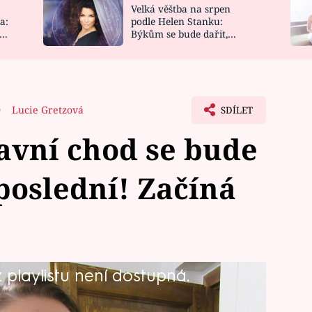
Velká věštba na srpen
NOVINKY
ZAHRADA
a:
podle Helen Stanku:
y
Býkům se bude dařit,
VIDEORECEPTY
DESIGN
Vodnáře čeká jízda
0
Lucie Gretzová
SDÍLET
avní chod se bude
poslední! Začíná
playlistu není dostupná.
ny, ale vůbec nestíhá a chody podává