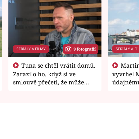
SERIÁLY A FILMY
SERIÁLY A FI
9 fotografií
Tuna se chtěl vrátit domů.
Martin Písařík jako
Zarazilo ho, když si ve
vyvrhel 
smlouvě přečetl, že může
údajnému
zemřít
je v nemil