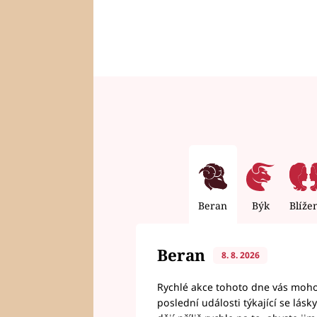
Beran
Býk
Blíže
Beran
8. 8. 2026
Rychlé akce tohoto dne vás mohou
poslední události týkající se lás