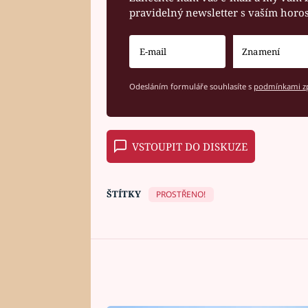
pravidelný newsletter s vaším hor
Odesláním formuláře souhlasíte s
podmínkami zp
VSTOUPIT DO DISKUZE
ŠTÍTKY
PROSTŘENO!