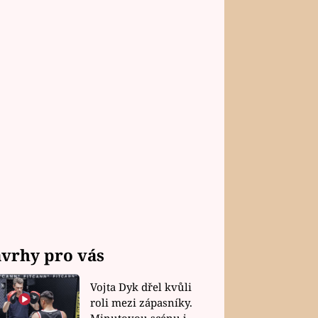
vrhy pro vás
Vojta Dyk dřel kvůli
roli mezi zápasníky.
Minutovou scénu jel