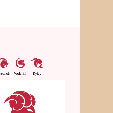
ozoroh
Vodnář
Ryby