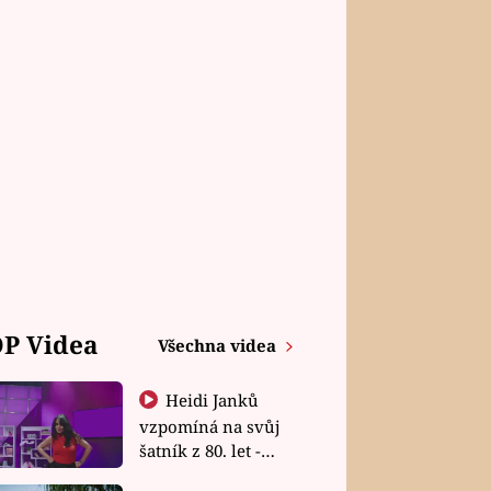
P Videa
Všechna videa
Heidi Janků
vzpomíná na svůj
šatník z 80. let -
Shopaholičky