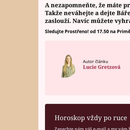
A nezapomneňte, že máte pre
Takže neváhejte a
dejte Bář
zaslouží. Navíc
můžete vyhr
Sledujte Prostřeno! od 17.50 na Primě
Autor článku
Lucie Gretzová
Horoskop vždy po ruce
Zanechte nám váš e-mail a my vám 