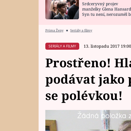
Srdceryvný projev
SNÁŘ
CELEBRITY
manželky Glena Hansard
Syn tu není, nerozuměl b
HOROSKOP NA
VAŘENÍ
tomu, vysvětlila
ROK 2023
Prima Ženy
■
Seriály a filmy
13. listopadu 2017 19:0
SERIÁLY A FILMY
Prostřeno! Hl
podávat jako 
se polévkou!
Žádná položka z 
Mladá Barbora (21) má velké plá
ve zpřeházeném pořadí.