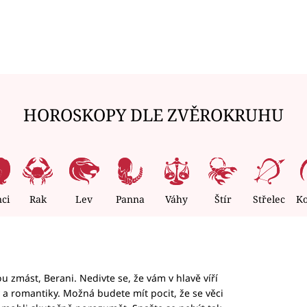
HOROSKOPY DLE ZVĚROKRUHU
nci
Rak
Lev
Panna
Váhy
Štír
Střelec
K
 zmást, Berani. Nedivte se, že vám v hlavě víří
ky a romantiky. Možná budete mít pocit, že se věci