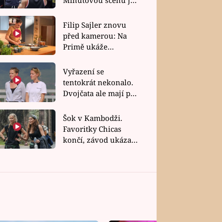
bez dubla
Filip Sajler znovu
před kamerou: Na
Primě ukáže
poctivou kuchyni i
rychlé recepty
Vyřazení se
tentokrát nekonalo.
Dvojčata ale mají po
uzavření třetí etapy
závodu nůž na krku
Šok v Kambodži.
Favoritky Chicas
končí, závod ukázal
svou nejtvrdší tvář