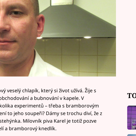
ý veselý chlapík, který si život užívá. Žije s
TO
zi obchodování a bubnování v kapele. V
několika experimentů – třeba s bramborovým
í to jeho soupeři? Dámy se trochu diví, že z
ehýnka. Milovník piva Karel je totiž pozve
elí a bramborový knedlík.