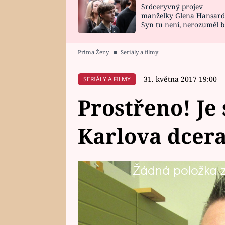
Srdceryvný projev
SNÁŘ
CELEBRITY
manželky Glena Hansard
Syn tu není, nerozuměl b
HOROSKOP NA
VAŘENÍ
tomu, vysvětlila
ROK 2023
Prima Ženy
■
Seriály a filmy
31. května 2017 19:00
SERIÁLY A FILMY
Prostřeno! Je 
Karlova dcera
Žádná položka z 
Karel (39) předvede, že umí bub
kterou vyhrál v tombole.