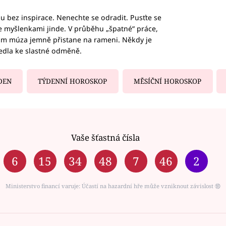
hu bez inspirace. Nenechte se odradit. Pusťte se
te myšlenkami jinde. V průběhu „špatné“ práce,
vám múza jemně přistane na rameni. Někdy je
vedla ke slastné odměně.
DEN
TÝDENNÍ HOROSKOP
MĚSÍČNÍ HOROSKOP
Vaše šťastná čísla
6
15
34
48
7
46
2
Ministerstvo financí varuje: Účastí na hazardní hře může vzniknout závislost ⑱