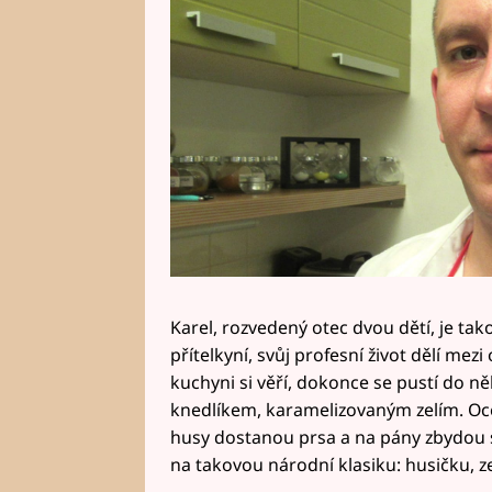
Karel, rozvedený otec dvou dětí, je takov
přítelkyní, svůj profesní život dělí me
kuchyni si věří, dokonce se pustí do 
knedlíkem, karamelizovaným zelím. Ocen
husy dostanou prsa a na pány zbydou st
na takovou národní klasiku: husičku, z