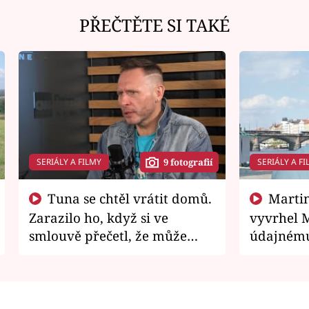
PŘEČTĚTE SI TAKÉ
SERIÁLY A FILMY
SERIÁLY A FI
9 fotografií
Tuna se chtěl vrátit domů.
Martin Písařík jako
Zarazilo ho, když si ve
vyvrhel 
smlouvě přečetl, že může
údajnému
zemřít
je v nemil