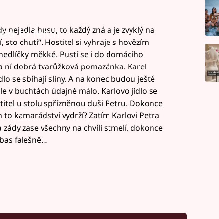
y nejedla husu, to každý zná a je zvyklý na
led to fetch
í, sto chutí“. Hostitel si vyhraje s hovězím
knedlíčky měkké. Pustí se i do domácího
a ní dobrá tvarůžková pomazánka. Karel
dlo se sbíhají sliny. A na konec budou ještě
le v buchtách údajně málo. Karlovo jídlo se
itel u stolu spřízněnou duši Petru. Dokonce
im to kamarádství vydrží? Zatím Karlovi Petra
 zády zase všechny na chvíli stmelí, dokonce
řebas falešně…