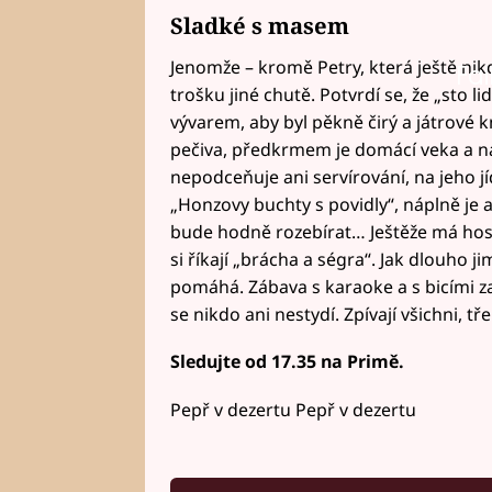
Sladké s masem
Jenomže – kromě Petry, která ještě nikd
Fai
trošku jiné chutě. Potvrdí se, že „sto lid
vývarem, aby byl pěkně čirý a játrové 
pečiva, předkrmem je domácí veka a n
nepodceňuje ani servírování, na jeho jí
„Honzovy buchty s povidly“, náplně je a
bude hodně rozebírat… Ještěže má host
si říkají „brácha a ségra“. Jak dlouho j
pomáhá. Zábava s karaoke a s bicími za
se nikdo ani nestydí. Zpívají všichni, t
Sledujte od 17.35 na Primě.
Pepř v dezertu Pepř v dezertu