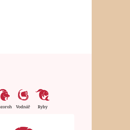
ozoroh
Vodnář
Ryby