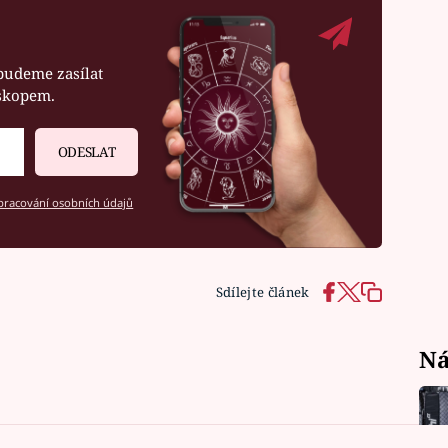
budeme zasílat
oskopem.
ODESLAT
racování osobních údajů
Sdílejte článek
Ná