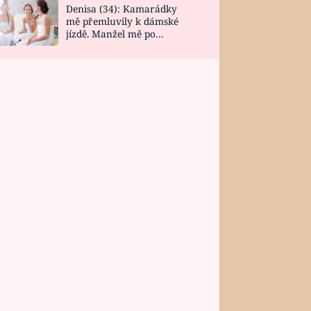
Denisa (34): Kamarádky
mě přemluvily k dámské
jízdě. Manžel mě po
návratu zaskočil