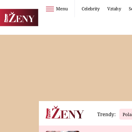
Menu
Celebrity
Vztahy
S
Seriály
Životní styl
ZOO
DIETY A HUBNUTÍ
PROSTŘENO!
CESTOVÁNÍ A
DOVOLENÁ
DUCH
ZDRAVÍ
Trendy:
Pola
Horoskopy
Video
ASTROČLÁNKY
SERIÁLY