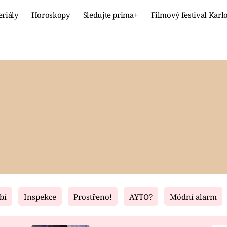
eriály
Horoskopy
Sledujte prima+
Filmový festival Karl
Celebrity
Recept
MÓDA A KRÁSA
HLAVNÍ JÍ
VZTAHY A SEX
SLADKÉ
PRIMA MAMINKA
ZDRAVÉ
bí
Inspekce
Prostřeno!
AYTO?
Módní alarm
Fresh
Living
RECEPTY
BYDLENÍ