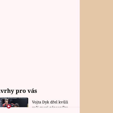
vrhy pro vás
Vojta Dyk dřel kvůli
roli mezi zápasníky.
Minutovou scénu jel