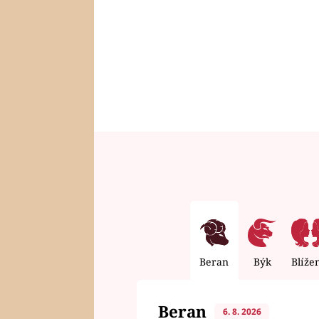
Beran
Býk
Blíže
Beran
6. 8. 2026