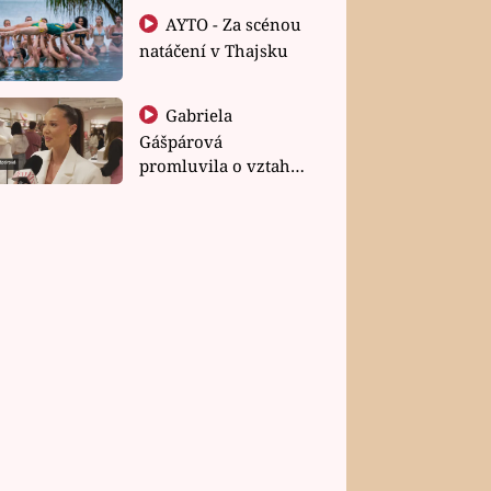
AYTO - Za scénou
natáčení v Thajsku
Gabriela
Gášpárová
promluvila o vztahu
a zakládání rodiny