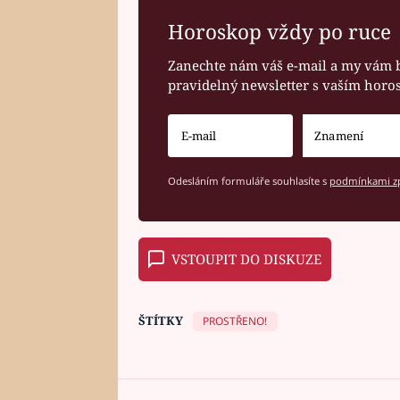
Horoskop vždy po ruce
Zanechte nám váš e-mail a my vám 
pravidelný newsletter s vaším hor
Odesláním formuláře souhlasíte s
podmínkami zp
VSTOUPIT DO DISKUZE
ŠTÍTKY
PROSTŘENO!