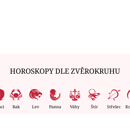
HOROSKOPY DLE ZVĚROKRUHU
nci
Rak
Lev
Panna
Váhy
Štír
Střelec
K