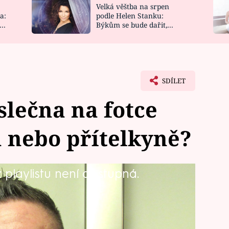
Velká věštba na srpen
NOVINKY
ZAHRADA
a:
podle Helen Stanku:
y
Býkům se bude dařit,
VIDEORECEPTY
DESIGN
Vodnáře čeká jízda
SDÍLET
slečna na fotce
 nebo přítelkyně?
playlistu není dostupná.
novat a na hlavní chod upeče husu,