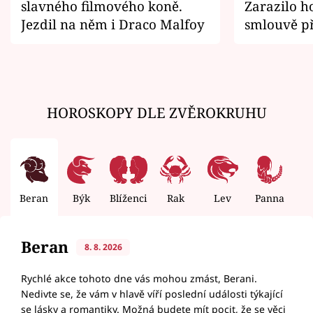
slavného filmového koně.
Zarazilo ho
Jezdil na něm i Draco Malfoy
smlouvě př
zemřít
HOROSKOPY DLE ZVĚROKRUHU
Beran
Býk
Blíženci
Rak
Lev
Panna
V
Beran
8. 8. 2026
Rychlé akce tohoto dne vás mohou zmást, Berani.
Nedivte se, že vám v hlavě víří poslední události týkající
se lásky a romantiky. Možná budete mít pocit, že se věci