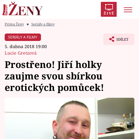
ŽIVĚ
Prima Ženy
■
Seriály a filmy
Trendy:
Polabí
Inspekce
Prostřeno!
AYTO?
SERIÁLY A FILMY
SDÍLET
Módní alarm
Zrádci
Proměny
5. dubna 2018 19:00
Lucie Gretzová
Prostřeno! Jiří holky
zaujme svou sbírkou
Témata
erotických pomůcek!
Celebrity
Vztahy
Seriály