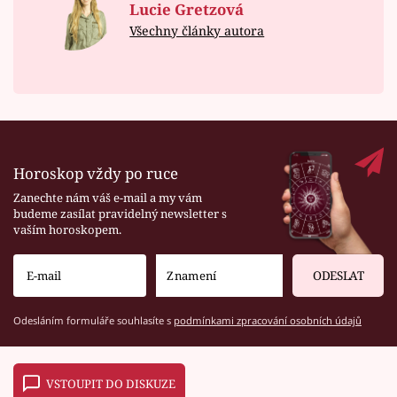
Lucie Gretzová
Všechny články autora
Horoskop vždy po ruce
Zanechte nám váš e-mail a my vám
budeme zasílat pravidelný newsletter s
vaším horoskopem.
ODESLAT
Odesláním formuláře souhlasíte s
podmínkami zpracování osobních údajů
VSTOUPIT DO DISKUZE