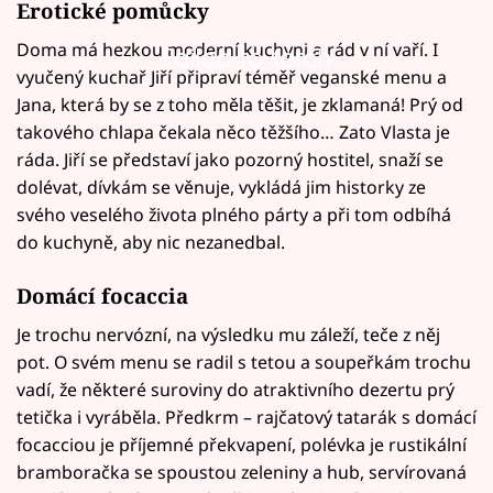
Erotické pomůcky
Doma má hezkou moderní kuchyni a rád v ní vaří. I
Failed to fetch
vyučený kuchař Jiří připraví téměř veganské menu a
Jana, která by se z toho měla těšit, je zklamaná! Prý od
takového chlapa čekala něco těžšího… Zato Vlasta je
ráda. Jiří se představí jako pozorný hostitel, snaží se
dolévat, dívkám se věnuje, vykládá jim historky ze
svého veselého života plného párty a při tom odbíhá
do kuchyně, aby nic nezanedbal.
Domácí focaccia
Je trochu nervózní, na výsledku mu záleží, teče z něj
pot. O svém menu se radil s tetou a soupeřkám trochu
vadí, že některé suroviny do atraktivního dezertu prý
tetička i vyráběla. Předkrm – rajčatový tatarák s domácí
focacciou je příjemné překvapení, polévka je rustikální
bramboračka se spoustou zeleniny a hub, servírovaná