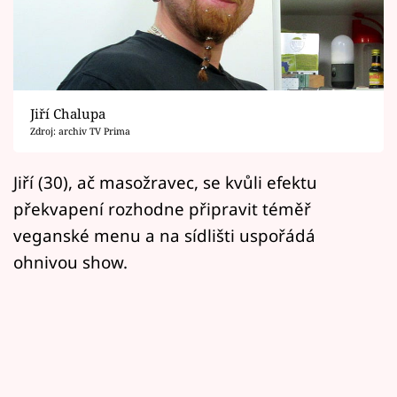
Horoskopy
Sledujte prima+
Filmový festival Karlovy Vary
Jiří Chalupa
Pořady
Zdroj: archiv TV Prima
Mámy sobě
Jiří (30), ač masožravec, se kvůli efektu
překvapení rozhodne připravit téměř
Přihlášení
veganské menu a na sídlišti uspořádá
ohnivou show.
Sledujte nás