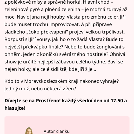
z polévkové mísy a správně horká. Hlavní chod –
zeleninové pyré a plněná zelenina – je možná zdravý až
moc. Navíc Jana nejí houby, Vlasta pro změnu celer, Jiří
bude muset trochu improvizovat. A při přípravě
sladkého „čoko překvapení“ projeví velkou trpělivost.
Rozpustí si Jiří vousy, jak ho o to žádá Vlasta? Bude to
největší překvápko finále? Nebo to bude žonglování s
ohněm, jeden z koníčků svérázného hostitele? Ohnivá
show je určitě nejlepší zábavou celého týdne. Baví se
nejen holky, ale celé sídliště, kde Jiří žije…
Kdo to v Moravskoslezském kraji nakonec vyhraje?
Jediný muž, nebo některá z žen?
Dívejte se na Prostřeno! každý všední den od 17.50 a
hlasujte!
Autor článku