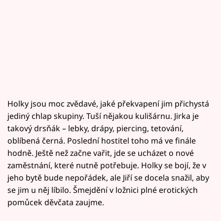
Holky jsou moc zvědavé, jaké překvapení jim přichystá
jediný chlap skupiny. Tuší nějakou kulišárnu. Jirka je
takový drsňák – lebky, drápy, piercing, tetování,
oblíbená černá. Poslední hostitel toho má ve finále
hodně. Ještě než začne vařit, jde se ucházet o nové
zaměstnání, které nutně potřebuje. Holky se bojí, že v
jeho bytě bude nepořádek, ale Jiří se docela snažil, aby
se jim u něj líbilo. Šmejdění v ložnici plné erotických
pomůcek děvčata zaujme.