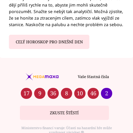
dějí příliš rychle na to, abyste jim mohli skutečně
porozumět. Snažte se nebýt tak analytičtí. Možná zjistíte,
že se honíte za ztraceným cílem, zatímco vlak vyjíždí ze
stanice. Naskočte na palubu a nechte problém za sebou.
CELÝ HOROSKOP PRO DNEŠNÍ DEN
Vaše šťastná čísla
17
9
36
8
10
46
2
ZKUSTE ŠTĚSTÍ
Ministerstvo financí varuje: Účastí na hazardní hře může
vzniknout závislost ⑱