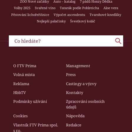
ZOO Nové začátky
Auto – katalog
7 pádů Honzy Dědka
Volby 2025
Svařené víno
Tatarák podle Pohlreicha
Aloe vera
Pěstování lichořeřišnice
Výpočet ascendentu
Tvarohové knedlíky
Nejlepší palačinky
Švestkový koláč
O FTV Prima
Management
Volná místa
Press
Reklama
Castingy a výzvy
HbbTV
Kontakty
Podmínky užívání
Zpracování osobních
údajů
Cookies
Nápověda
Vlastník FTV Prima spol.
Redakce
s r.o.