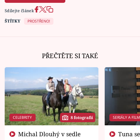
Sdílejte článek
ŠTÍTKY
PROSTŘENO!
PŘEČTĚTE SI TAKÉ
CELEBRITY
SERIÁLY A FIL
8 fotografií
Michal Dlouhý v sedle
Tuna se chtěl vrátit domů.