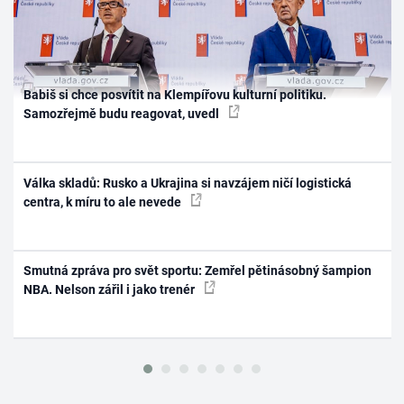
Babiš si chce posvítit na Klempířovu kulturní politiku.
Samozřejmě budu reagovat, uvedl
Válka skladů: Rusko a Ukrajina si navzájem ničí logistická
centra, k míru to ale nevede
Smutná zpráva pro svět sportu: Zemřel pětinásobný šampion
NBA. Nelson zářil i jako trenér