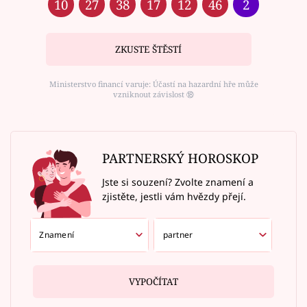
10
27
38
17
12
46
2
ZKUSTE ŠTĚSTÍ
Ministerstvo financí varuje: Účastí na hazardní hře může
vzniknout závislost ⑱
PARTNERSKÝ HOROSKOP
Jste si souzení? Zvolte znamení a
zjistěte, jestli vám hvězdy přejí.
VYPOČÍTAT