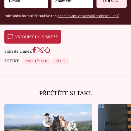
ODESLAT
Odesláním formuláře souhlasíte s
podmínkami zpracování osobních údajů
VSTOUPIT DO DISKUZE
Sdílejte článek
ŠTÍTKY
PROSTŘENO!
PÁTEK
PŘEČTĚTE SI TAKÉ