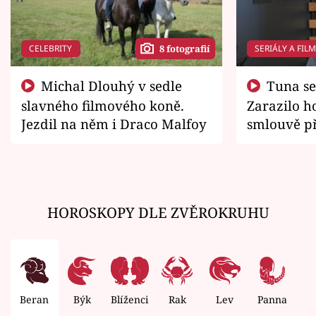
CELEBRITY
SERIÁLY A FIL
8 fotografií
Michal Dlouhý v sedle
Tuna se chtěl vrátit domů.
slavného filmového koně.
Zarazilo ho
Jezdil na něm i Draco Malfoy
smlouvě př
zemřít
HOROSKOPY DLE ZVĚROKRUHU
Beran
Býk
Blíženci
Rak
Lev
Panna
V