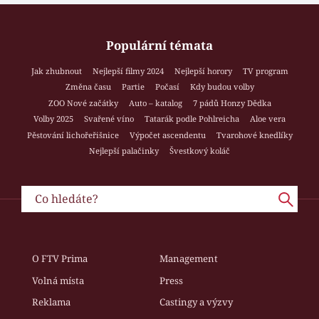
Populární témata
Jak zhubnout
Nejlepší filmy 2024
Nejlepší horory
TV program
Změna času
Partie
Počasí
Kdy budou volby
ZOO Nové začátky
Auto – katalog
7 pádů Honzy Dědka
Volby 2025
Svařené víno
Tatarák podle Pohlreicha
Aloe vera
Pěstování lichořeřišnice
Výpočet ascendentu
Tvarohové knedlíky
Nejlepší palačinky
Švestkový koláč
O FTV Prima
Management
Volná místa
Press
Reklama
Castingy a výzvy