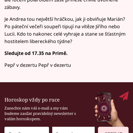
zábavy.
Je Andrea tou největší hráčkou, jak ji obviňuje Marián?
Po páteční večeři soupeři tipují na vítěze Jiřího nebo
Lucii. Kdo to nakonec celé vyhraje a stane se šťastným
hostitelem libereckého týdne?
Sledujte od 17.35 na Primě.
Pepř v dezertu Pepř v dezertu
Horoskop vždy po ruce
Zanechte nám váš e-mail a my vám
budeme zasílat pravidelný newsletter s
vaším horoskopem.