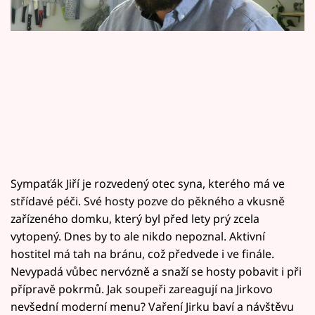
Horoskopy
Sledujte prima+
Filmový festival Karlovy Vary
Pořady
Mámy sobě
Přihlášení
Sympaťák Jiří je rozvedený otec syna, kterého má ve
střídavé péči. Své hosty pozve do pěkného a vkusně
zařízeného domku, který byl před lety prý zcela
vytopený. Dnes by to ale nikdo nepoznal. Aktivní
Sledujte nás
hostitel má tah na bránu, což předvede i ve finále.
Nevypadá vůbec nervózně a snaží se hosty pobavit i při
přípravě pokrmů. Jak soupeři zareagují na Jirkovo
nevšední moderní menu? Vaření Jirku baví a návštěvu