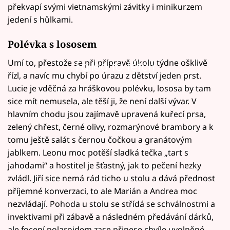
překvapí svými vietnamskými závitky i minikurzem
jedení s hůlkami.
Polévka s lososem
Umí to, přestože se při přípravě úkolu týdne ošklivě
Failed to fetch
řízl, a navíc mu chybí po úrazu z dětství jeden prst.
Lucie je vděčná za hráškovou polévku, lososa by tam
sice mít nemusela, ale těší ji, že není další vývar. V
hlavním chodu jsou zajímavě upravená kuřecí prsa,
zelený chřest, černé olivy, rozmarýnové brambory a k
tomu ještě salát s černou čočkou a granátovým
jablkem. Leonu moc potěší sladká tečka „tart s
jahodami“ a hostitel je šťastný, jak to pečení hezky
zvládl. Jiří sice nemá rád ticho u stolu a dává přednost
příjemné konverzaci, to ale Marián a Andrea moc
nezvládají. Pohoda u stolu se střídá se schválnostmi a
invektivami při zábavě a následném předávání dárků,
ale focení polaroidem zase přinese chvíle uvolněné