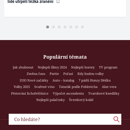
lidé utrpěli těžká zranění
Populární témata
Jak zhubnout
Nejlepší filmy 2024
Nejlepší horory
TV program
Změna času
Partie
Počasí
Kdy budou volby
ZOO Nové začátky
Auto – katalog
7 pádů Honzy Dědka
Volby 2025
Svařené víno
Tatarák podle Pohlreicha
Aloe vera
Pěstování lichořeřišnice
Výpočet ascendentu
Tvarohové knedlíky
Nejlepší palačinky
Švestkový koláč