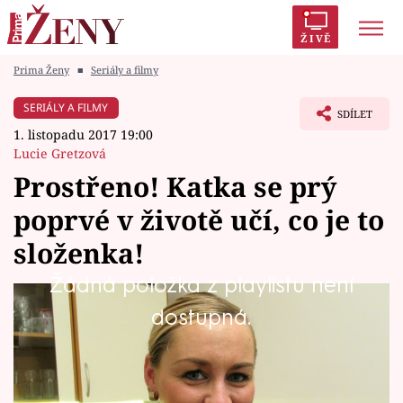
ŽIVĚ
Prima Ženy
■
Seriály a filmy
Trendy:
Polabí
Inspekce
Prostřeno!
AYTO?
SERIÁLY A FILMY
SDÍLET
Módní alarm
Zrádci
Proměny
1. listopadu 2017 19:00
Lucie Gretzová
Prostřeno! Katka se prý
poprvé v životě učí, co je to
Témata
složenka!
Celebrity
Žádná položka z playlistu není
Co předvede kadeřnice Kateřina (31), která
dostupná.
Vztahy
chce vyhrát za každou cenu?
Seriály