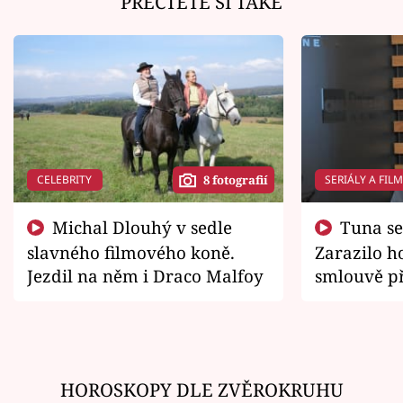
PŘEČTĚTE SI TAKÉ
CELEBRITY
SERIÁLY A FIL
8 fotografií
Michal Dlouhý v sedle
Tuna se chtěl vrátit domů.
slavného filmového koně.
Zarazilo ho
Jezdil na něm i Draco Malfoy
smlouvě př
zemřít
HOROSKOPY DLE ZVĚROKRUHU