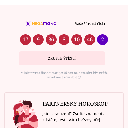
Vaše šťastná čísla
17
9
36
8
10
46
2
ZKUSTE ŠTĚSTÍ
Ministerstvo financí varuje: Účastí na hazardní hře může
vzniknout závislost ⑱
PARTNERSKÝ HOROSKOP
Jste si souzení? Zvolte znamení a
zjistěte, jestli vám hvězdy přejí.