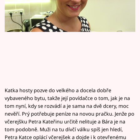
Horoskopy
Sledujte prima+
Filmový festival Karlovy Vary
Pořady
Mámy sobě
Přihlášení
Katka hosty pozve do velkého a docela dobře
vybaveného bytu, takže její povídačce o tom, jak je na
Sledujte nás
tom nyní, kdy se rozvádí a je sama na dvě dcery, moc
nevěří. Prý potřebuje peníze na novou pračku. Jenže po
včerejšku Petra Kateřinu určitě nelituje a Bára je na
tom podobně. Muži na tu dívčí válku spíš jen hledí,
Petra Katce oplácí včerejšek a dojde i k otevřenému