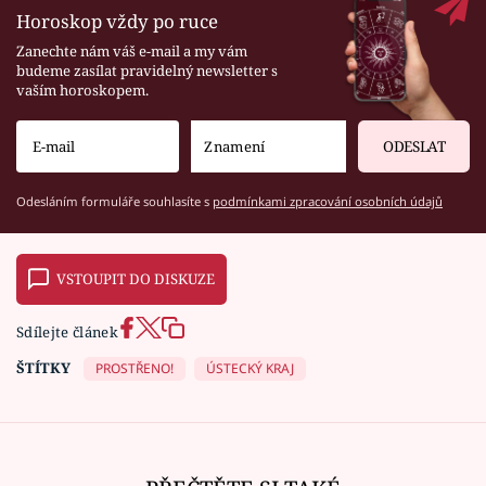
Horoskop vždy po ruce
Zanechte nám váš e-mail a my vám
budeme zasílat pravidelný newsletter s
vaším horoskopem.
ODESLAT
Odesláním formuláře souhlasíte s
podmínkami zpracování osobních údajů
VSTOUPIT DO DISKUZE
Sdílejte článek
ŠTÍTKY
PROSTŘENO!
ÚSTECKÝ KRAJ