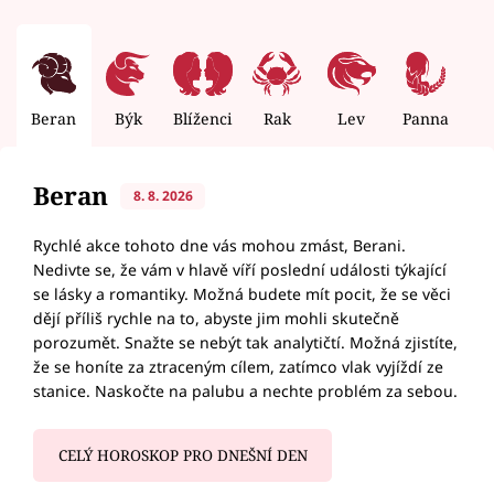
Beran
Býk
Blíženci
Rak
Lev
Panna
V
Beran
8. 8. 2026
Rychlé akce tohoto dne vás mohou zmást, Berani.
Nedivte se, že vám v hlavě víří poslední události týkající
se lásky a romantiky. Možná budete mít pocit, že se věci
dějí příliš rychle na to, abyste jim mohli skutečně
porozumět. Snažte se nebýt tak analytičtí. Možná zjistíte,
že se honíte za ztraceným cílem, zatímco vlak vyjíždí ze
stanice. Naskočte na palubu a nechte problém za sebou.
CELÝ HOROSKOP PRO DNEŠNÍ DEN