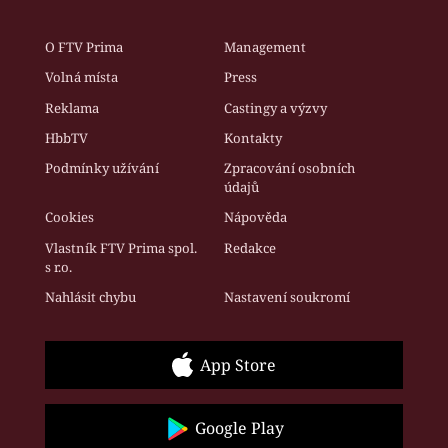
O FTV Prima
Management
Volná místa
Press
Reklama
Castingy a výzvy
HbbTV
Kontakty
Podmínky užívání
Zpracování osobních
údajů
Cookies
Nápověda
Vlastník FTV Prima spol.
Redakce
s r.o.
Nahlásit chybu
Nastavení soukromí
App Store
Google Play