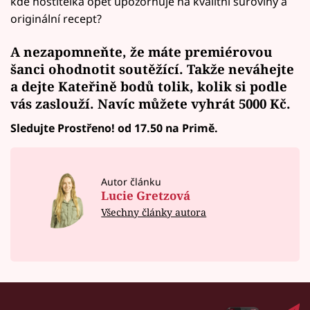
kde hostitelka opět upozorňuje na kvalitní suroviny a
originální recept?
A nezapomneňte, že máte premiérovou
šanci ohodnotit soutěžící. Takže neváhejte
a
dejte Kateřině bodů
tolik, kolik si podle
vás zaslouží. Navíc
můžete vyhrát
5000 Kč.
Sledujte Prostřeno! od 17.50 na Primě.
Autor článku
Lucie Gretzová
Všechny články autora