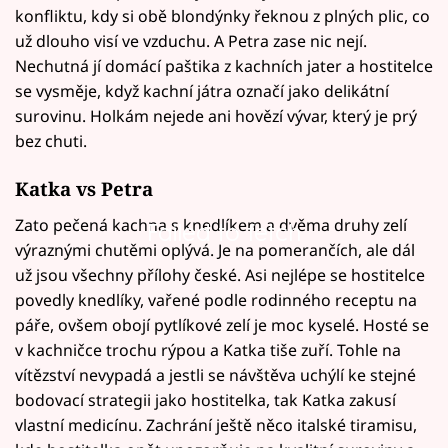
konfliktu, kdy si obě blondýnky řeknou z plných plic, co
už dlouho visí ve vzduchu. A Petra zase nic nejí.
Nechutná jí domácí paštika z kachních jater a hostitelce
se vysměje, když kachní játra označí jako delikátní
surovinu. Holkám nejede ani hovězí vývar, který je prý
bez chuti.
Katka vs Petra
Zato pečená kachna s knedlíkem a dvěma druhy zelí
Failed to fetch
výraznými chutěmi oplývá. Je na pomerančích, ale dál
už jsou všechny přílohy české. Asi nejlépe se hostitelce
povedly knedlíky, vařené podle rodinného receptu na
páře, ovšem obojí pytlíkové zelí je moc kyselé. Hosté se
v kachničce trochu rýpou a Katka tiše zuří. Tohle na
vítězství nevypadá a jestli se návštěva uchýlí ke stejné
bodovací strategii jako hostitelka, tak Katka zakusí
vlastní medicínu. Zachrání ještě něco italské tiramisu,