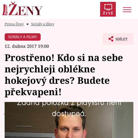
ŽIVĚ
Prima Ženy
■
Seriály a filmy
Trendy:
Polabí
Inspekce
Prostřeno!
AYTO?
SERIÁLY A FILMY
SDÍLET
Módní alarm
Zrádci
Proměny
12. dubna 2017 19:00
Prostřeno! Kdo si na sebe
nejrychleji oblékne
hokejový dres? Budete
Témata
překvapeni!
Celebrity
Žádná položka z playlistu není
Vztahy
Jak uspěje manažer a nastávající otec Martin
dostupná.
(27) s příjmením Kuchař? Hosté i hostitel mají
Seriály
velká očekávání…