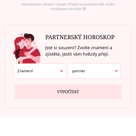
Ministerstvo financí varuje: Účastí na hazardní hře může
vzniknout závislost ⑱
PARTNERSKÝ HOROSKOP
Jste si souzení? Zvolte znamení a
zjistěte, jestli vám hvězdy přejí.
VYPOČÍTAT