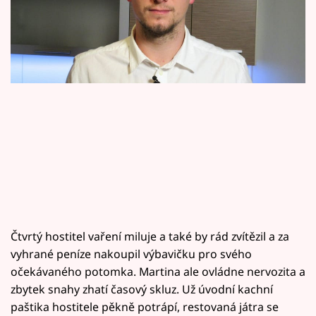
Horoskopy
Sledujte prima+
Filmový festival Karlovy Vary
Pořady
Mámy sobě
Přihlášení
Čtvrtý hostitel vaření miluje a také by rád zvítězil a za
Sledujte nás
vyhrané peníze nakoupil výbavičku pro svého
očekávaného potomka. Martina ale ovládne nervozita a
zbytek snahy zhatí časový skluz. Už úvodní kachní
paštika hostitele pěkně potrápí, restovaná játra se