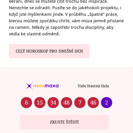
Berani, dnes se můžete cítit trochu bez inspirace.
Nenechte se odradit. Pusťte se do jakéhokoli projektu, i
když jste myšlenkami jinde. V průběhu „špatné“ práce,
kterou můžete zpočátku chrlit, vám múza jemně přistane
na rameni. Někdy je zapotřebí trocha disciplíny, aby
vedla ke slastné odměně.
CELÝ HOROSKOP PRO DNEŠNÍ DEN
Vaše šťastná čísla
6
15
34
48
7
46
2
ZKUSTE ŠTĚSTÍ