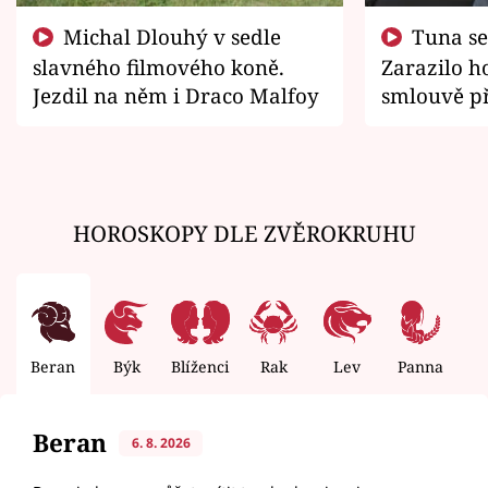
Michal Dlouhý v sedle
Tuna se chtěl vrátit domů.
slavného filmového koně.
Zarazilo ho
Jezdil na něm i Draco Malfoy
smlouvě př
zemřít
HOROSKOPY DLE ZVĚROKRUHU
Beran
Býk
Blíženci
Rak
Lev
Panna
V
Beran
6. 8. 2026