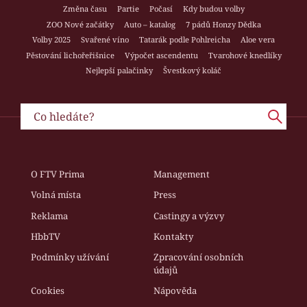
Změna času
Partie
Počasí
Kdy budou volby
ZOO Nové začátky
Auto – katalog
7 pádů Honzy Dědka
Volby 2025
Svařené víno
Tatarák podle Pohlreicha
Aloe vera
Pěstování lichořeřišnice
Výpočet ascendentu
Tvarohové knedlíky
Nejlepší palačinky
Švestkový koláč
O FTV Prima
Management
Volná místa
Press
Reklama
Castingy a výzvy
HbbTV
Kontakty
Podmínky užívání
Zpracování osobních
údajů
Cookies
Nápověda