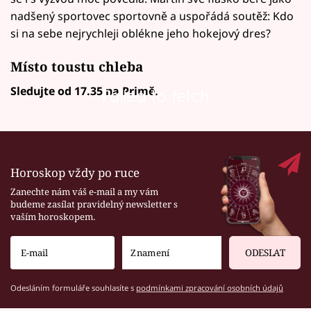
nadšený sportovec sportovně a uspořádá soutěž: Kdo
si na sebe nejrychleji oblékne jeho hokejový dres?
Místo toustu chleba
Sledujte od 17.35 na Primě.
Failed to fetch
Horoskop vždy po ruce
Zanechte nám váš e-mail a my vám
budeme zasílat pravidelný newsletter s
vaším horoskopem.
ODESLAT
Odesláním formuláře souhlasíte s
podmínkami zpracování osobních údajů