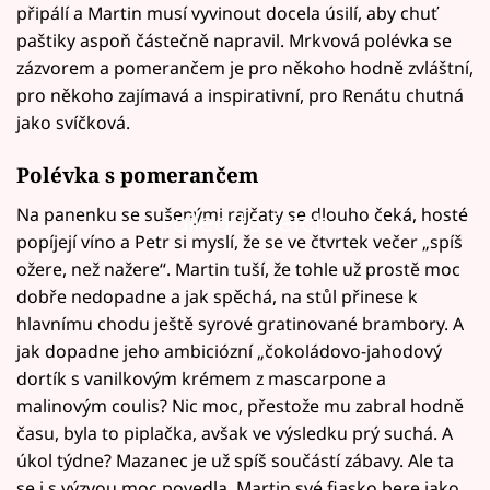
připálí a Martin musí vyvinout docela úsilí, aby chuť
paštiky aspoň částečně napravil. Mrkvová polévka se
zázvorem a pomerančem je pro někoho hodně zvláštní,
pro někoho zajímavá a inspirativní, pro Renátu chutná
jako svíčková.
Polévka s pomerančem
Na panenku se sušenými rajčaty se dlouho čeká, hosté
Failed to fetch
popíjejí víno a Petr si myslí, že se ve čtvrtek večer „spíš
ožere, než nažere“. Martin tuší, že tohle už prostě moc
dobře nedopadne a jak spěchá, na stůl přinese k
hlavnímu chodu ještě syrové gratinované brambory. A
jak dopadne jeho ambiciózní „čokoládovo-jahodový
dortík s vanilkovým krémem z mascarpone a
malinovým coulis? Nic moc, přestože mu zabral hodně
času, byla to piplačka, avšak ve výsledku prý suchá. A
úkol týdne? Mazanec je už spíš součástí zábavy. Ale ta
se i s výzvou moc povedla. Martin své fiasko bere jako