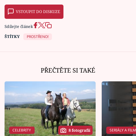
VSTOUPIT DO DISKUZE
Sdílejte článek
ŠTÍTKY
PROSTŘENO!
PŘEČTĚTE SI TAKÉ
CELEBRITY
SERIÁLY A FIL
8 fotografií