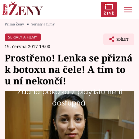
ŽIVĚ
Prima Ženy
■
Seriály a filmy
Trendy:
Polabí
Inspekce
Prostřeno!
AYTO?
SERIÁLY A FILMY
SDÍLET
Módní alarm
Zrádci
Proměny
19. června 2017 19:00
Prostřeno! Lenka se přizná
k botoxu na čele! A tím to
u ní nekončí!
Témata
Žádná položka z playlistu není
Celebrity
Mladá maminka a pomocná kuchařka Monika
dostupná.
Vztahy
(26) je rodinný typ, a kdyby vyhrála, vybavila
by strohý byt, ve kterém žije teprve krátce.
Seriály