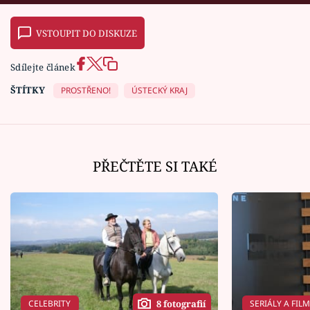
VSTOUPIT DO DISKUZE
Sdílejte článek
ŠTÍTKY
PROSTŘENO!
ÚSTECKÝ KRAJ
PŘEČTĚTE SI TAKÉ
CELEBRITY
SERIÁLY A FIL
8 fotografií