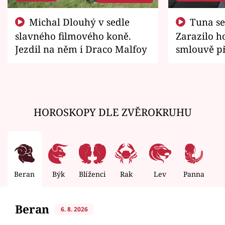
Michal Dlouhý v sedle
Tuna se chtěl vrátit domů.
slavného filmového koně.
Zarazilo ho
Jezdil na něm i Draco Malfoy
smlouvě př
zemřít
HOROSKOPY DLE ZVĚROKRUHU
Beran
Býk
Blíženci
Rak
Lev
Panna
V
Beran
6. 8. 2026