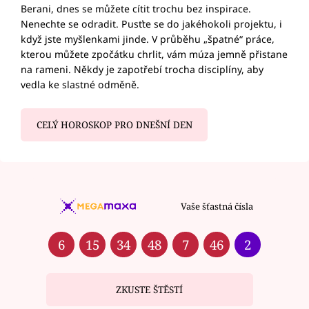
Berani, dnes se můžete cítit trochu bez inspirace.
Nenechte se odradit. Pusťte se do jakéhokoli projektu, i
když jste myšlenkami jinde. V průběhu „špatné“ práce,
kterou můžete zpočátku chrlit, vám múza jemně přistane
na rameni. Někdy je zapotřebí trocha disciplíny, aby
vedla ke slastné odměně.
CELÝ HOROSKOP PRO DNEŠNÍ DEN
Vaše šťastná čísla
6
15
34
48
7
46
2
ZKUSTE ŠTĚSTÍ