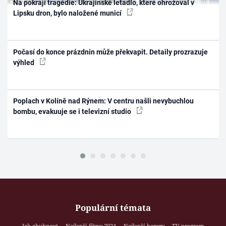
Na pokraji tragédie: Ukrajinské letadlo, které ohrožoval v
Lipsku dron, bylo naložené municí
Počasí do konce prázdnin může překvapit. Detaily prozrazuje
výhled
Poplach v Kolíně nad Rýnem: V centru našli nevybuchlou
bombu, evakuuje se i televizní studio
Populární témata
Jak zhubnout
Nejlepší filmy 2024
Nejlepší horory
TV program