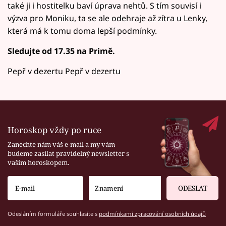
také ji i hostitelku baví úprava nehtů. S tím souvisí i
výzva pro Moniku, ta se ale odehraje až zítra u Lenky,
která má k tomu doma lepší podmínky.
Sledujte od 17.35 na Primě.
Pepř v dezertu Pepř v dezertu
Horoskop vždy po ruce
Zanechte nám váš e-mail a my vám
budeme zasílat pravidelný newsletter s
vaším horoskopem.
ODESLAT
Odesláním formuláře souhlasíte s
podmínkami zpracování osobních údajů