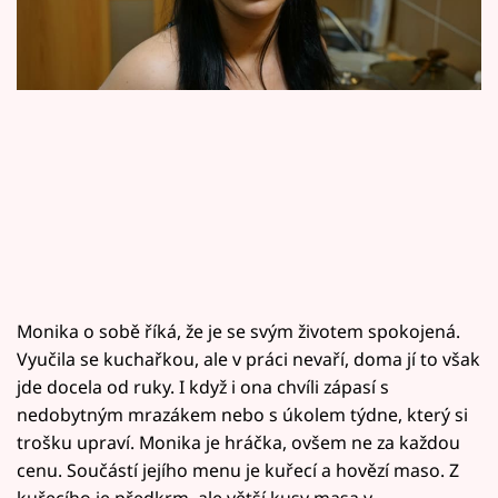
Horoskopy
Sledujte prima+
Filmový festival Karlovy Vary
Pořady
Mámy sobě
Přihlášení
Monika o sobě říká, že je se svým životem spokojená.
Vyučila se kuchařkou, ale v práci nevaří, doma jí to však
Sledujte nás
jde docela od ruky. I když i ona chvíli zápasí s
nedobytným mrazákem nebo s úkolem týdne, který si
trošku upraví. Monika je hráčka, ovšem ne za každou
cenu. Součástí jejího menu je kuřecí a hovězí maso. Z
kuřecího je předkrm, ale větší kusy masa v