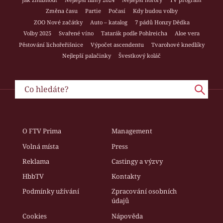
Změna času
Partie
Počasí
Kdy budou volby
ZOO Nové začátky
Auto – katalog
7 pádů Honzy Dědka
Volby 2025
Svařené víno
Tatarák podle Pohlreicha
Aloe vera
Pěstování lichořeřišnice
Výpočet ascendentu
Tvarohové knedlíky
Nejlepší palačinky
Švestkový koláč
O FTV Prima
Management
Volná místa
Press
Reklama
Castingy a výzvy
HbbTV
Kontakty
Podmínky užívání
Zpracování osobních
údajů
Cookies
Nápověda