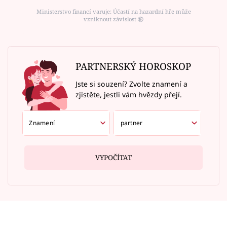
Ministerstvo financí varuje: Účastí na hazardní hře může
vzniknout závislost ⑱
PARTNERSKÝ HOROSKOP
Jste si souzení? Zvolte znamení a
zjistěte, jestli vám hvězdy přejí.
VYPOČÍTAT