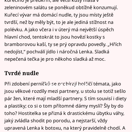
zeleninovém salátu se poněkud obtížně konzumují.
Kuřecí vývar má domácí nudle, ty jsou místy ještě
tvrdší, než by měly být, to je ale jediná stížnost na
polévku. A jako včera i v úterý má největší úspěch
hlavní chod, tentokrát to jsou hovězí kostky s
bramborovou kaší, ty se prý opravdu povedly. „Hřích
nedojíst,“ pochválí jídlo i náročná Lenka. Sladká
nepečená tečka je pro někoho sladká až moc.
Tvrdé nudle
Při zdobení perníčků se probírají holčičí témata, jako
Failed to fetch
jsou věkové rozdíly mezi partnery, u stolu se totiž sešlo
pár žen, které mají mladší partnery. S tím souvisí i diety
a plastiky; co si o tom přítomné dámy myslí? Šly by do
toho? Hostitelka se přizná k drastickému úbytku váhy,
jaký zvládla shodit po porodu, a nejstarší, vždy
upravená Lenka k botoxu, na který pravidelně chodí. A