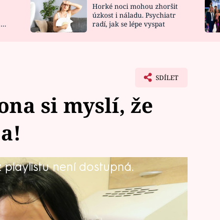
Horké noci mohou zhoršit
NOVINKY
ZAHRADA
úzkost i náladu. Psychiatr
 a
radí, jak se lépe vyspat
VIDEORECEPTY
DESIGN
SDÍLET
na si myslí, že
ba!
playlistu není dostupná.
to není jediné překvapení pro