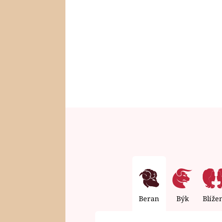
Beran
Býk
Blíže