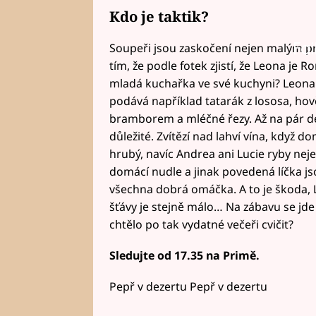
Kdo je taktik?
Fai
Soupeři jsou zaskočení nejen malým pro
tím, že podle fotek zjistí, že Leona je R
mladá kuchařka ve své kuchyni? Leona 
podává například tatarák z lososa, hově
bramborem a mléčné řezy. Až na pár det
důležité. Zvítězí nad lahví vína, když 
hrubý, navíc Andrea ani Lucie ryby nej
domácí nudle a jinak povedená líčka js
všechna dobrá omáčka. A to je škoda, Le
šťávy je stejně málo… Na zábavu se jde 
chtělo po tak vydatné večeři cvičit?
Sledujte od 17.35 na Primě.
Pepř v dezertu Pepř v dezertu