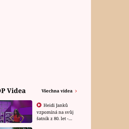
P Videa
Všechna videa
Heidi Janků
vzpomíná na svůj
šatník z 80. let -
Shopaholičky