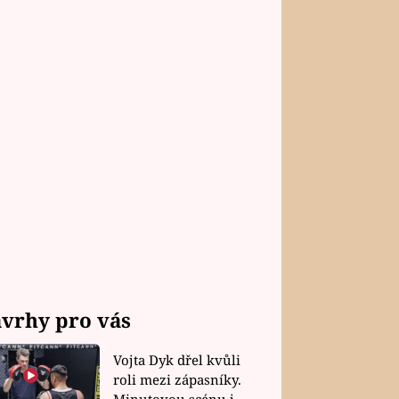
vrhy pro vás
Vojta Dyk dřel kvůli
roli mezi zápasníky.
Minutovou scénu jel