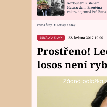
Rozloučení s Glenem
SNÁŘ
CELEBRITY
Hansardem: Proutěná
rakev, dojemná řeč Bona
HOROSKOP NA
VAŘENÍ
zpěv Irglové s Vedderem
ROK 2023
Prima Ženy
■
Seriály a filmy
22. května 2017 19:00
SERIÁLY A FILMY
Prostřeno! Leo
losos není ry
Žádná položka z 
Mladá Leona (18) je už vdaná, a 
soupeře.