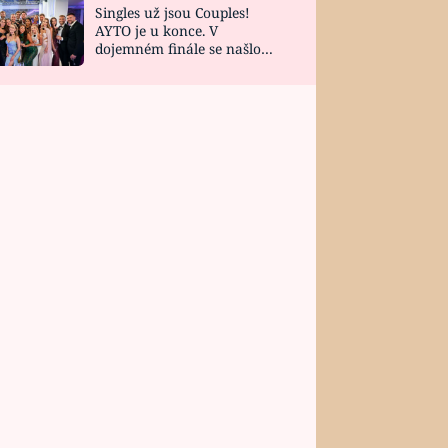
Singles už jsou Couples!
AYTO je u konce. V
dojemném finále se našlo
všech 10 Perfect Matchů