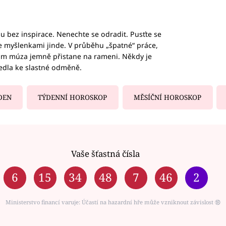
hu bez inspirace. Nenechte se odradit. Pusťte se
te myšlenkami jinde. V průběhu „špatné“ práce,
vám múza jemně přistane na rameni. Někdy je
vedla ke slastné odměně.
DEN
TÝDENNÍ HOROSKOP
MĚSÍČNÍ HOROSKOP
Vaše šťastná čísla
6
15
34
48
7
46
2
Ministerstvo financí varuje: Účastí na hazardní hře může vzniknout závislost ⑱