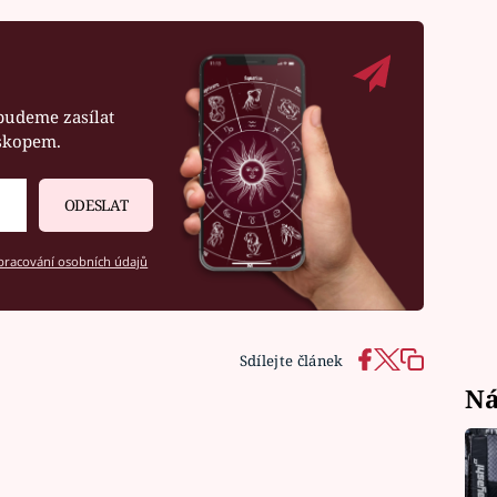
budeme zasílat
oskopem.
ODESLAT
racování osobních údajů
Sdílejte článek
Ná