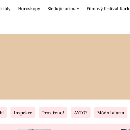
eriály
Horoskopy
Sledujte prima+
Filmový festival Karl
Celebrity
Recept
MÓDA A KRÁSA
HLAVNÍ JÍ
VZTAHY A SEX
SLADKÉ
PRIMA MAMINKA
ZDRAVÉ
bí
Inspekce
Prostřeno!
AYTO?
Módní alarm
Fresh
Living
RECEPTY
BYDLENÍ