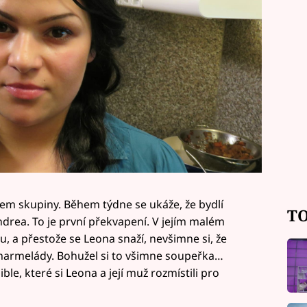
em skupiny. Během týdne se ukáže, že bydlí
TO
Andrea. To je první překvapení. V jejím malém
lu, a přestože se Leona snaží, nevšimne si, že
 marmelády. Bohužel si to všimne soupeřka…
le, které si Leona a její muž rozmístili pro