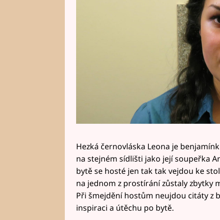
Hezká černovláska Leona je benjamínk
na stejném sídlišti jako její soupeřka 
bytě se hosté jen tak tak vejdou ke sto
na jednom z prostírání zůstaly zbytky
Při šmejdění hostům neujdou citáty z bib
inspiraci a útěchu po bytě.