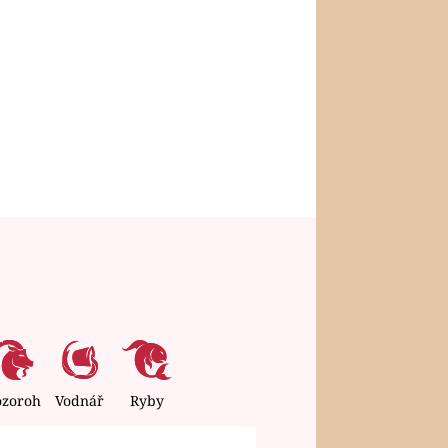
ozoroh
Vodnář
Ryby