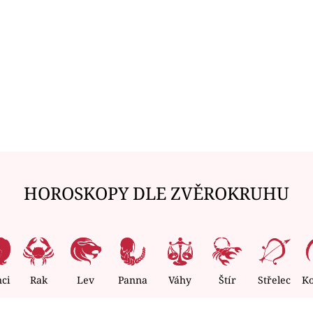
HOROSKOPY DLE ZVĚROKRUHU
nci
Rak
Lev
Panna
Váhy
Štír
Střelec
K