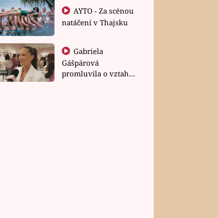
AYTO - Za scénou
natáčení v Thajsku
Gabriela
Gášpárová
promluvila o vztahu
a zakládání rodiny