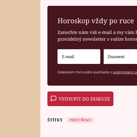
Horoskop vždy po ruce
Zanechte nám váš e-mail a my vám 
pravidelný newsletter s vaším hor
Odesláním formuláře souhlasíte s
podmínkami zp
VSTOUPIT DO DISKUZE
ŠTÍTKY
PROSTŘENO!