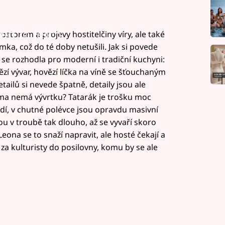
led to fetch
storem a projevy hostitelčiny víry, ale také
omka, což do té doby netušili. Jak si povede
se rozhodla pro moderní i tradiční kuchyni:
zí vývar, hovězí líčka na víně se šťouchaným
ailů si nevede špatně, detaily jsou ale
doma nemá vývrtku? Tatarák je trošku moc
edí, v chutné polévce jsou opravdu masivní
ou v troubě tak dlouho, až se vyvaří skoro
ona se to snaží napravit, ale hosté čekají a
za kulturisty do posilovny, komu by se ale