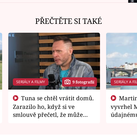
PŘEČTĚTE SI TAKÉ
SERIÁLY A FILMY
SERIÁLY A FI
9 fotografií
Tuna se chtěl vrátit domů.
Martin Písařík jako
Zarazilo ho, když si ve
vyvrhel 
smlouvě přečetl, že může
údajnému
zemřít
je v nemil