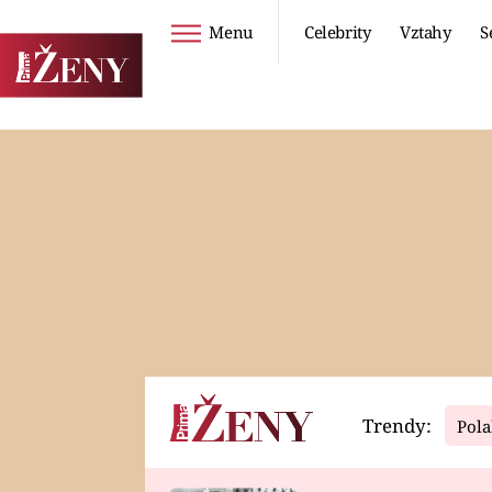
Menu
Celebrity
Vztahy
S
Seriály
Životní styl
ZOO
DIETY A HUBNUTÍ
PROSTŘENO!
CESTOVÁNÍ A
DOVOLENÁ
DUCH
ZDRAVÍ
Trendy:
Pola
Horoskopy
Video
ASTROČLÁNKY
SERIÁLY