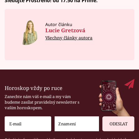
Sledujte Prostřeno! od 17.50 na Primě.
Autor článku
Lucie Gretzová
Všechny články autora
Horoskop vždy po ruce
Zanechte nám váš e-mail a my vám
budeme zasílat pravidelný newsletter s
vaším horoskopem.
ODESLAT