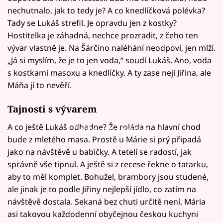
nechutnalo, jak to tedy je? A co knedlíčková polévka?
Tady se Lukáš strefil. Je opravdu jen z kostky?
Hostitelka je záhadná, nechce prozradit, z čeho ten
vývar vlastně je. Na Šárčino naléhání neodpoví, jen mlží.
„Já si myslím, že je to jen voda,“ soudí Lukáš. Ano, voda
s kostkami masoxu a knedlíčky. A ty zase nejí Jiřina, ale
Máňa jí to nevěří.
Tajnosti s vývarem
A co ještě Lukáš odhadne? Že roláda na hlavní chod
Failed to fetch
bude z mletého masa. Prostě u Márie si prý připadá
jako na návštěvě u babičky. A tetelí se radostí, jak
správně vše tipnul. A ještě si z recese řekne o tatarku,
aby to měl komplet. Bohužel, brambory jsou studené,
ale jinak je to podle Jiřiny nejlepší jídlo, co zatím na
návštěvě dostala. Sekaná bez chuti určitě není, Mária
asi takovou každodenní obyčejnou českou kuchyni