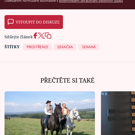
Odesláním formuláře souhlasíte s
podmínkami zpracování osobních údajů
VSTOUPIT DO DISKUZE
Sdílejte článek
ŠTÍTKY
PROSTŘENO!
SEKAČKA
SEKANÁ
PŘEČTĚTE SI TAKÉ