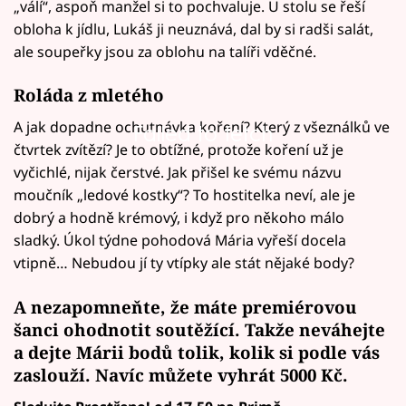
„válí“, aspoň manžel si to pochvaluje. U stolu se řeší
obloha k jídlu, Lukáš ji neuznává, dal by si radši salát,
ale soupeřky jsou za oblohu na talíři vděčné.
Roláda z mletého
A jak dopadne ochutnávka koření? Který z všeználků ve
Failed to fetch
čtvrtek zvítězí? Je to obtížné, protože koření už je
vyčichlé, nijak čerstvé. Jak přišel ke svému názvu
moučník „ledové kostky“? To hostitelka neví, ale je
dobrý a hodně krémový, i když pro někoho málo
sladký. Úkol týdne pohodová Mária vyřeší docela
vtipně… Nebudou jí ty vtípky ale stát nějaké body?
A nezapomneňte, že máte premiérovou
šanci ohodnotit soutěžící. Takže neváhejte
a
dejte Márii bodů
tolik, kolik si podle vás
zaslouží. Navíc
můžete vyhrát
5000 Kč.