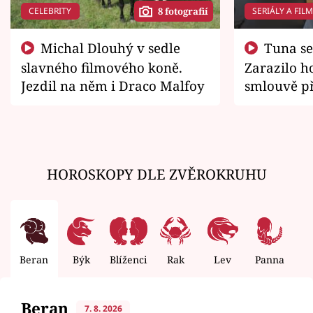
CELEBRITY
SERIÁLY A FIL
8 fotografií
Michal Dlouhý v sedle
Tuna se chtěl vrátit domů.
slavného filmového koně.
Zarazilo ho
Jezdil na něm i Draco Malfoy
smlouvě př
zemřít
HOROSKOPY DLE ZVĚROKRUHU
Beran
Býk
Blíženci
Rak
Lev
Panna
V
Beran
7. 8. 2026