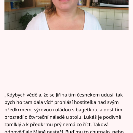
Horoskopy
Sledujte prima+
Filmový festival Karlovy Vary
Pořady
Mámy sobě
Přihlášení
„Kdybych věděla, že se Jiřina tím česnekem udusí, tak
Sledujte nás
bych ho tam dala víc!“ prohlásí hostitelka nad svým
předkrmem, sýrovou roládou s bagetkou, a dost tím
prozradí o čtvrteční náladě u stolu. Lukáš je podivně
zamlklý a k předkrmu prý nemá co říct. Taková
odpověď ale Máně nestačí. Buď mu to chutnalo, nebo