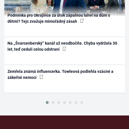
Podmínka pro Ukrajince za útok zápalnou lahví na dům s
dětmi? Tejc zvažuje mimořádný zásah
Na „Švarcenberský“ kanál už neodbočíte. Chyba vydržela 30
let, teď ceduli celou odstraní
Zemřela známá influencerka. Towleová podlehla vzácné a
zákeřné nemoci