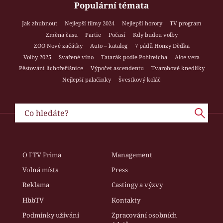
Populární témata
Jak zhubnout
Nejlepší filmy 2024
Nejlepší horory
TV program
Změna času
Partie
Počasí
Kdy budou volby
ZOO Nové začátky
Auto – katalog
7 pádů Honzy Dědka
Volby 2025
Svařené víno
Tatarák podle Pohlreicha
Aloe vera
Pěstování lichořeřišnice
Výpočet ascendentu
Tvarohové knedlíky
Nejlepší palačinky
Švestkový koláč
O FTV Prima
Management
Volná místa
Press
Reklama
Castingy a výzvy
HbbTV
Kontakty
Podmínky užívání
Zpracování osobních