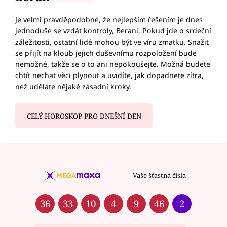
Je velmi pravděpodobné, že nejlepším řešením je dnes
jednoduše se vzdát kontroly, Berani. Pokud jde o srdeční
záležitosti, ostatní lidé mohou být ve víru zmatku. Snažit
se přijít na kloub jejich duševnímu rozpoložení bude
nemožné, takže se o to ani nepokoušejte. Možná budete
chtít nechat věci plynout a uvidíte, jak dopadnete zítra,
než uděláte nějaké zásadní kroky.
CELÝ HOROSKOP PRO DNEŠNÍ DEN
Vaše šťastná čísla
36
33
10
4
9
46
2