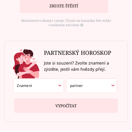
ZKUSTE ŠTĚSTÍ
Ministerstvo financí varuje: Účastí na hazardní hře může
vzniknout závislost ⑱
PARTNERSKÝ HOROSKOP
Jste si souzení? Zvolte znamení a
zjistěte, jestli vám hvězdy přejí.
VYPOČÍTAT