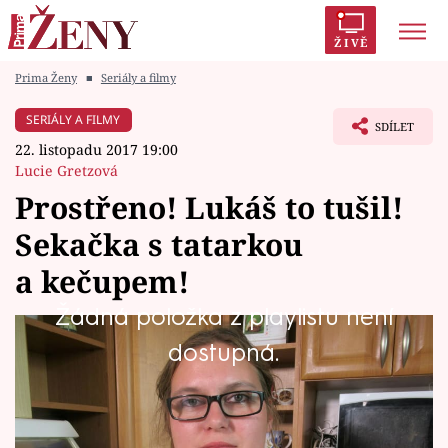
ŽIVĚ
Prima Ženy
■
Seriály a filmy
Trendy:
Polabí
Inspekce
Prostřeno!
AYTO?
SERIÁLY A FILMY
SDÍLET
Módní alarm
Zrádci
Proměny
22. listopadu 2017 19:00
Lucie Gretzová
Prostřeno! Lukáš to tušil!
Sekačka s tatarkou
Témata
a kečupem!
Celebrity
Žádná položka z playlistu není
Mária (26), vdaná maminka na mateřské, se
dostupná.
Vztahy
taktiků nebojí. Sama taktizuje a do soutěže jde
Seriály
s plným nasazením!