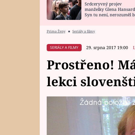
Srdceryvný projev
SNÁŘ
CELEBRITY
manželky Glena Hansard
Syn tu není, nerozuměl b
HOROSKOP NA
VAŘENÍ
tomu, vysvětlila
ROK 2023
Prima Ženy
■
Seriály a filmy
29. srpna 2017 19:00
SERIÁLY A FILMY
Prostřeno! Má
lekci slovenšt
Žádná položka z 
U moderní babičky Mirky (50) je 