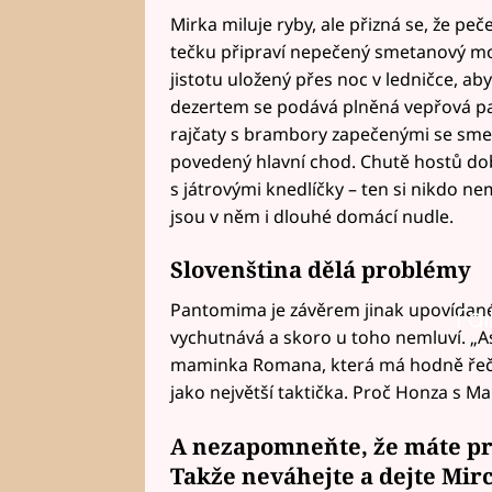
Mirka miluje ryby, ale přizná se, že peč
tečku připraví nepečený smetanový mo
jistotu uložený přes noc v ledničce, a
dezertem se podává plněná vepřová pa
rajčaty s brambory zapečenými se sme
povedený hlavní chod. Chutě hostů dob
s játrovými knedlíčky – ten si nikdo nem
jsou v něm i dlouhé domácí nudle.
Slovenština dělá problémy
Pantomima je závěrem jinak upovídanéh
Fai
vychutnává a skoro u toho nemluví. „As
maminka Romana, která má hodně řečí 
jako největší taktička. Proč Honza s M
A nezapomneňte, že máte pre
Takže neváhejte a
dejte Mir