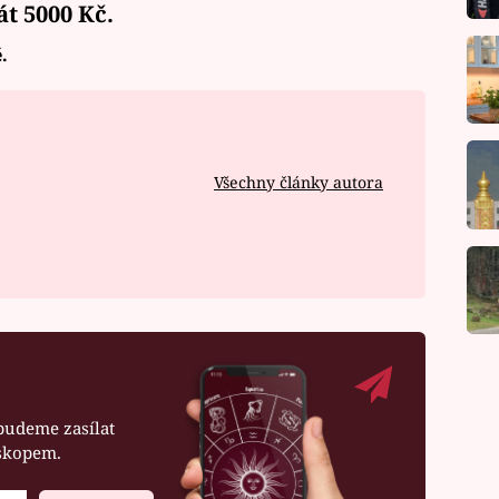
át
5000 Kč.
.
Všechny články autora
budeme zasílat
oskopem.