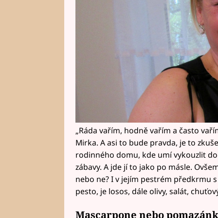
„Ráda vařím, hodně vařím a často vařím
Mirka. A asi to bude pravda, je to zkuš
rodinného domu, kde umí vykouzlit d
zábavy. A jde jí to jako po másle. Ovšem
nebo ne? I v jejím pestrém předkrmu 
pesto, je losos, dále olivy, salát, chu
Mascarpone nebo pomazánk