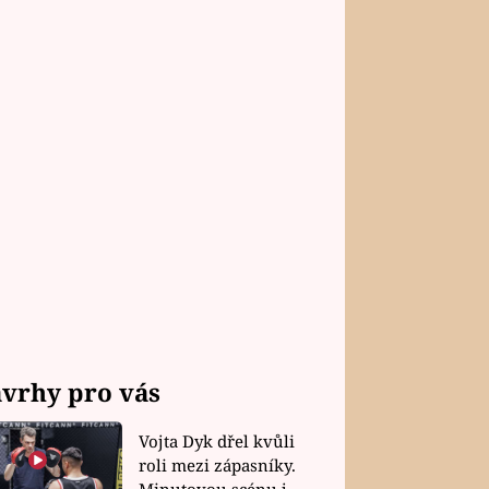
vrhy pro vás
Vojta Dyk dřel kvůli
roli mezi zápasníky.
Minutovou scénu jel