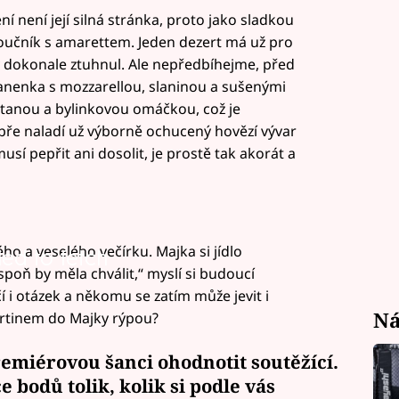
ení není její silná stránka, proto jako sladkou
učník s amarettem. Jeden dezert má už pro
by dokonale ztuhnul. Ale nepředbíhejme, před
nenka s mozzarellou, slaninou a sušenými
tanou a bylinkovou omáčkou, což je
ře naladí už výborně ochucený hovězí vývar
usí pepřit ani dosolit, je prostě tak akorát a
o a veselého večírku. Majka si jídlo
led to fetch
poň by měla chválit,“ myslí si budoucí
i otázek a někomu se zatím může jevit i
Ná
artinem do Majky rýpou?
miérovou šanci ohodnotit soutěžící.
ce bodů
tolik, kolik si podle vás