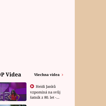
P Videa
Všechna videa
Heidi Janků
vzpomíná na svůj
šatník z 80. let -
Shopaholičky