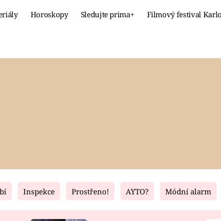
eriály
Horoskopy
Sledujte prima+
Filmový festival Karl
Celebrity
Recept
MÓDA A KRÁSA
HLAVNÍ JÍ
VZTAHY A SEX
SLADKÉ
PRIMA MAMINKA
ZDRAVÉ
bí
Inspekce
Prostřeno!
AYTO?
Módní alarm
Fresh
Living
RECEPTY
BYDLENÍ