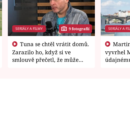
SERIÁLY A FILMY
SERIÁLY A FI
9 fotografií
Tuna se chtěl vrátit domů.
Martin Písařík jako
Zarazilo ho, když si ve
vyvrhel 
smlouvě přečetl, že může
údajnému
zemřít
je v nemil