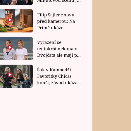
bez dubla
Filip Sajler znovu
před kamerou: Na
Primě ukáže
poctivou kuchyni i
rychlé recepty
Vyřazení se
tentokrát nekonalo.
Dvojčata ale mají po
uzavření třetí etapy
závodu nůž na krku
Šok v Kambodži.
Favoritky Chicas
končí, závod ukázal
svou nejtvrdší tvář