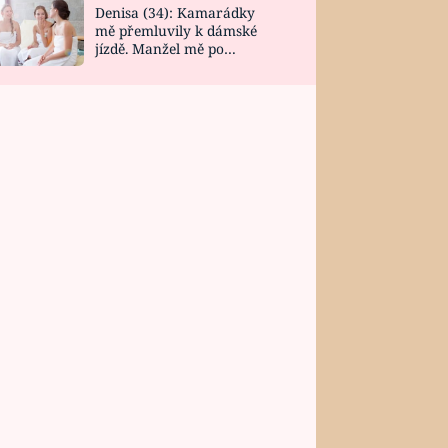
Denisa (34): Kamarádky
mě přemluvily k dámské
jízdě. Manžel mě po
návratu zaskočil