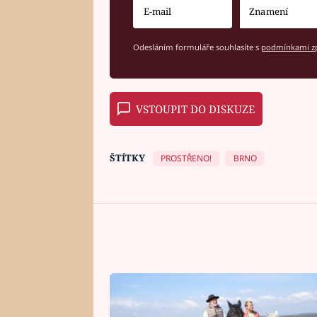
Odesláním formuláře souhlasíte s
podmínkami zp
VSTOUPIT DO DISKUZE
ŠTÍTKY
PROSTŘENO!
BRNO