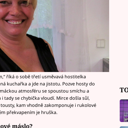
,“ říká o sobě třetí usměvavá hostitelka
ená kuchařka a jde na jistotu. Pozve hosty do
TO
omáckou atmosféru se spoustou smíchu a
 i tady se chybička vloudí. Mirce došla sůl,
s tousty, kam vhodně zakomponuje i rukolové
ťovým překvapením je hruška.
ové máslo?