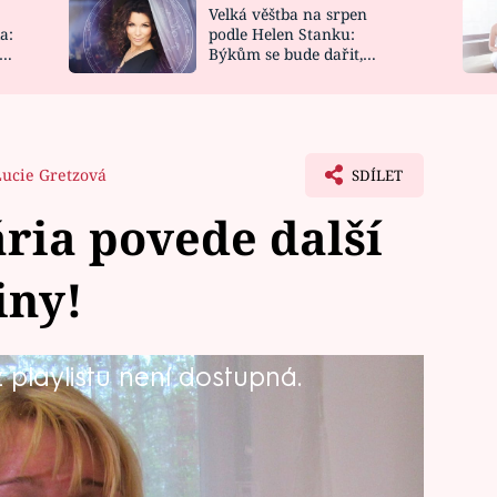
Velká věštba na srpen
NOVINKY
ZAHRADA
a:
podle Helen Stanku:
y
Býkům se bude dařit,
VIDEORECEPTY
DESIGN
Vodnáře čeká jízda
Lucie Gretzová
SDÍLET
ria povede další
iny!
playlistu není dostupná.
pohoda i spousta dobrého jídla a pití.