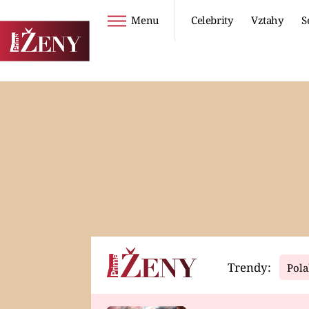
Menu
Celebrity
Vztahy
S
Seriály
Životní styl
ZOO
DIETY A HUBNUTÍ
PROSTŘENO!
CESTOVÁNÍ A
DOVOLENÁ
DUCH
ZDRAVÍ
Trendy:
Pola
Horoskopy
Video
ASTROČLÁNKY
SERIÁLY