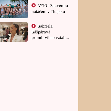
AYTO - Za scénou
natáčení v Thajsku
Gabriela
Gášpárová
promluvila o vztahu
a zakládání rodiny