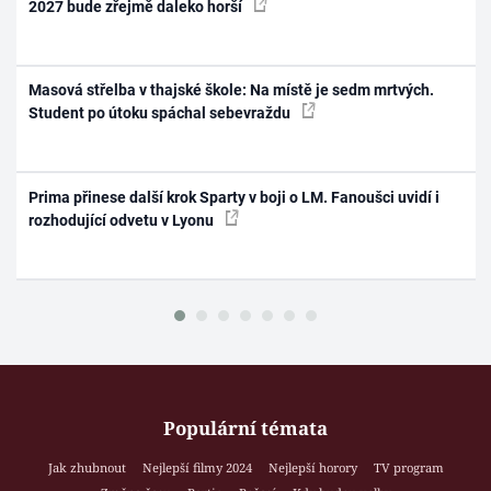
2027 bude zřejmě daleko horší
Masová střelba v thajské škole: Na místě je sedm mrtvých.
Student po útoku spáchal sebevraždu
Prima přinese další krok Sparty v boji o LM. Fanoušci uvidí i
rozhodující odvetu v Lyonu
Populární témata
Jak zhubnout
Nejlepší filmy 2024
Nejlepší horory
TV program