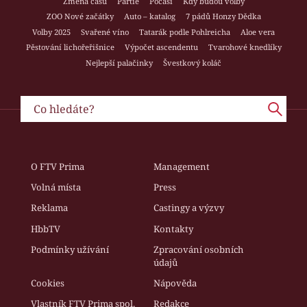
Změna času
Partie
Počasí
Kdy budou volby
ZOO Nové začátky
Auto – katalog
7 pádů Honzy Dědka
Volby 2025
Svařené víno
Tatarák podle Pohlreicha
Aloe vera
Pěstování lichořeřišnice
Výpočet ascendentu
Tvarohové knedlíky
Nejlepší palačinky
Švestkový koláč
O FTV Prima
Management
Volná místa
Press
Reklama
Castingy a výzvy
HbbTV
Kontakty
Podmínky užívání
Zpracování osobních
údajů
Cookies
Nápověda
Vlastník FTV Prima spol.
Redakce