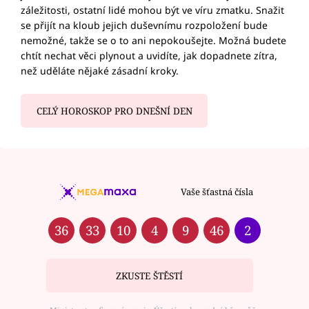
záležitosti, ostatní lidé mohou být ve víru zmatku. Snažit
se přijít na kloub jejich duševnímu rozpoložení bude
nemožné, takže se o to ani nepokoušejte. Možná budete
chtít nechat věci plynout a uvidíte, jak dopadnete zítra,
než uděláte nějaké zásadní kroky.
CELÝ HOROSKOP PRO DNEŠNÍ DEN
Vaše šťastná čísla
36
33
10
4
9
46
2
ZKUSTE ŠTĚSTÍ