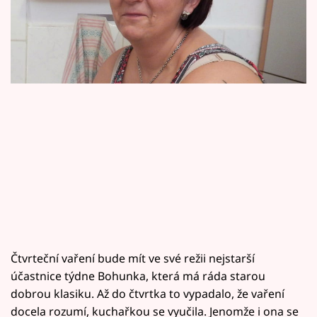
babičkou.
Horoskopy
Sledujte prima+
Filmový festival Karlovy Vary
Pořady
Mámy sobě
Přihlášení
Sledujte nás
Čtvrteční vaření bude mít ve své režii nejstarší
účastnice týdne Bohunka, která má ráda starou
dobrou klasiku. Až do čtvrtka to vypadalo, že vaření
docela rozumí, kuchařkou se vyučila. Jenomže i ona se