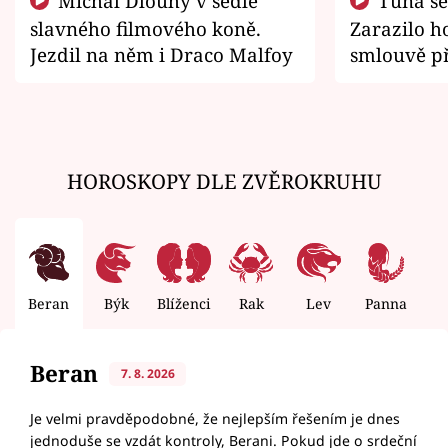
Michal Dlouhý v sedle
Tuna se chtěl vrátit domů.
slavného filmového koně.
Zarazilo ho
Jezdil na něm i Draco Malfoy
smlouvě př
zemřít
HOROSKOPY DLE ZVĚROKRUHU
Beran
Býk
Blíženci
Rak
Lev
Panna
V
Beran
7. 8. 2026
Je velmi pravděpodobné, že nejlepším řešením je dnes
jednoduše se vzdát kontroly, Berani. Pokud jde o srdeční