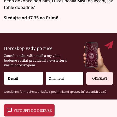
nebo dokonce pod ním. Lukáš posílá Míšu na léčení, jak
tohle dopadne?
Sledujte od 17.35 na Primě.
Horoskop vždy po ruce
Zanechte nám váš e-mail a my vám
budeme zasílat pravidelný newsletter s
vaším horoskopem.
ODESLAT
Odesláním formuláře souhlasíte s
podmínkami zpracování osobních údajů
VSTOUPIT DO DISKUZE