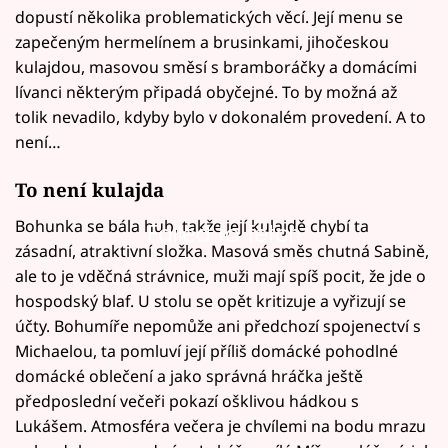
dopustí několika problematických věcí. Její menu se
zapečeným hermelínem a brusinkami, jihočeskou
kulajdou, masovou směsí s bramboráčky a domácími
lívanci některým připadá obyčejné. To by možná až
tolik nevadilo, kdyby bylo v dokonalém provedení. A to
není…
To není kulajda
Bohunka se bála hub, takže její kulajdě chybí ta
Failed to fetch
zásadní, atraktivní složka. Masová směs chutná Sabině,
ale to je vděčná strávnice, muži mají spíš pocit, že jde o
hospodský blaf. U stolu se opět kritizuje a vyřizují se
účty. Bohumíře nepomůže ani předchozí spojenectví s
Michaelou, ta pomluví její příliš domácké pohodlné
domácké oblečení a jako správná hráčka ještě
předposlední večeři pokazí ošklivou hádkou s
Lukášem. Atmosféra večera je chvílemi na bodu mrazu