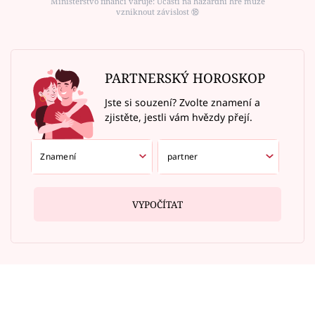
Ministerstvo financí varuje: Účastí na hazardní hře může
vzniknout závislost ⑱
PARTNERSKÝ HOROSKOP
Jste si souzení? Zvolte znamení a
zjistěte, jestli vám hvězdy přejí.
VYPOČÍTAT