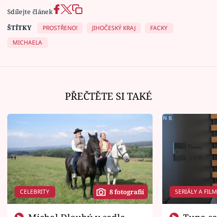
Sdílejte článek
ŠTÍTKY
PROSTŘENO!
JIHOČESKÝ KRAJ
FACKY
MICHAELA
PŘEČTĚTE SI TAKÉ
CELEBRITY
SERIÁLY A FIL
8 fotografií