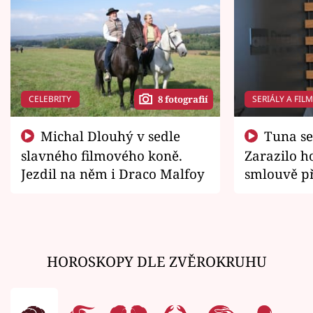
CELEBRITY
SERIÁLY A FIL
8 fotografií
Michal Dlouhý v sedle
Tuna se chtěl vrátit domů.
slavného filmového koně.
Zarazilo ho
Jezdil na něm i Draco Malfoy
smlouvě př
zemřít
HOROSKOPY DLE ZVĚROKRUHU