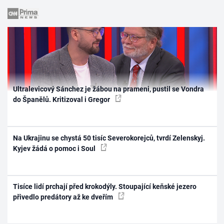
Ultralevicový Sánchez je žábou na prameni, pustil se Vondra
do Španělů. Kritizoval i Gregor
Na Ukrajinu se chystá 50 tisíc Severokorejců, tvrdí Zelenskyj.
Kyjev žádá o pomoc i Soul
Tisíce lidí prchají před krokodýly. Stoupající keňské jezero
přivedlo predátory až ke dveřím