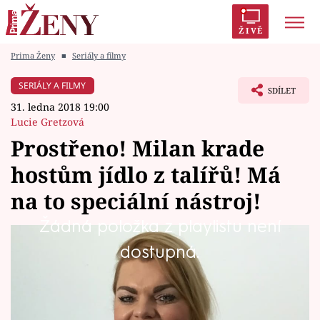
ŽIVĚ
Prima Ženy
■
Seriály a filmy
Trendy:
Polabí
Inspekce
Prostřeno!
AYTO?
SERIÁLY A FILMY
SDÍLET
Módní alarm
Zrádci
Proměny
31. ledna 2018 19:00
Lucie Gretzová
Prostřeno! Milan krade
hostům jídlo z talířů! Má
Témata
na to speciální nástroj!
Celebrity
Žádná položka z playlistu není
Chůva, překladatelka, floristka a cestovatelka
dostupná.
Vztahy
Lucie (33) žije na sto procent. Zaujme nejen
Seriály
svými příběhy a životním stylem, ale hlavně
večeří.