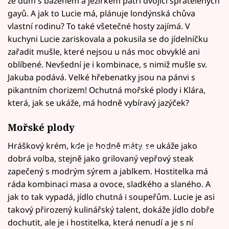
že dům s bazénem a jezírkem patří dvojici spřátelených
gayů. A jak to Lucie má, plánuje londýnská chůva
vlastní rodinu? To také všetečné hosty zajímá. V
kuchyni Lucie zariskovala a pokusila se do jídelníčku
zařadit mušle, které nejsou u nás moc obvyklé ani
oblíbené. Nevšední je i kombinace, s nimiž mušle sv.
Jakuba podává. Velké hřebenatky jsou na pánvi s
pikantním chorizem! Ochutná mořské plody i Klára,
která, jak se ukáže, má hodně vybíravý jazýček?
Mořské plody
Hráškový krém, kde je hodně máty, se ukáže jako
Failed to fetch
dobrá volba, stejně jako grilovaný vepřový steak
zapečený s modrým sýrem a jablkem. Hostitelka má
ráda kombinaci masa a ovoce, sladkého a slaného. A
jak to tak vypadá, jídlo chutná i soupeřům. Lucie je asi
takový přirozený kulinářský talent, dokáže jídlo dobře
dochutit, ale je i hostitelka, která nenudí a je s ní