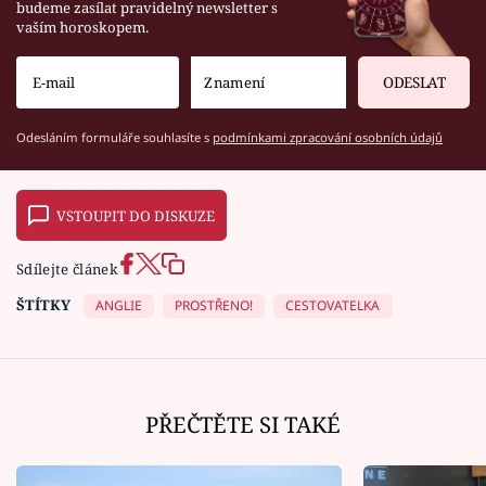
budeme zasílat pravidelný newsletter s
vaším horoskopem.
ODESLAT
Odesláním formuláře souhlasíte s
podmínkami zpracování osobních údajů
VSTOUPIT DO DISKUZE
Sdílejte článek
ŠTÍTKY
ANGLIE
PROSTŘENO!
CESTOVATELKA
PŘEČTĚTE SI TAKÉ