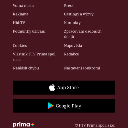
Volná místa
Press
Reklama
Castingy a výzvy
HbbTV
Kontakty
Podmínky užívání
Zpracování osobních
údajů
Cookies
Nápověda
Vlastník FTV Prima spol.
Redakce
s r.o.
Nahlásit chybu
Nastavení soukromí
App Store
Google Play
© FTV Prima spol. s r.o.