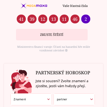
Vaše šťastná čísla
41
39
12
13
11
46
2
ZKUSTE ŠTĚSTÍ
Ministerstvo financí varuje: Účastí na hazardní hře může
vzniknout závislost ⑱
PARTNERSKÝ HOROSKOP
Jste si souzení? Zvolte znamení a
zjistěte, jestli vám hvězdy přejí.