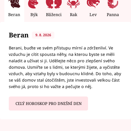
Beran
Býk
Blíženci
Rak
Lev
Panna
V
Beran
9. 8. 2026
Berani, buďte ve svém přístupu mírní a zdrženliví. Ve
vzduchu je cítit spousta něhy, na kterou byste se měli
naladit a užívat si ji. Udělejte něco pro zlepšení svého
domova. Usmiřte se s lidmi, se kterými žijete, a vyčistěte
vzduch, aby vztahy byly v budoucnu klidné. Do toho, aby
se váš domov stal útočištěm, jste investovali velkou část
svého já, proto si ho važte a pečujte o něj.
CELÝ HOROSKOP PRO DNEŠNÍ DEN