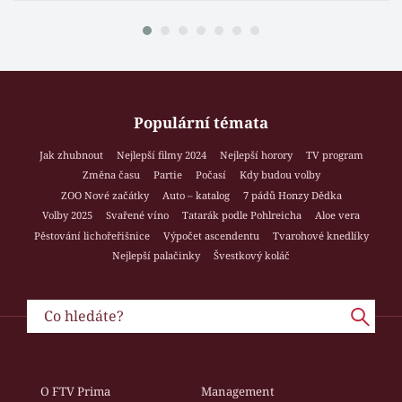
Populární témata
Jak zhubnout
Nejlepší filmy 2024
Nejlepší horory
TV program
Změna času
Partie
Počasí
Kdy budou volby
ZOO Nové začátky
Auto – katalog
7 pádů Honzy Dědka
Volby 2025
Svařené víno
Tatarák podle Pohlreicha
Aloe vera
Pěstování lichořeřišnice
Výpočet ascendentu
Tvarohové knedlíky
Nejlepší palačinky
Švestkový koláč
O FTV Prima
Management