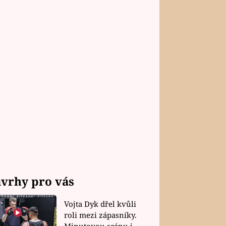
vrhy pro vás
Vojta Dyk dřel kvůli
roli mezi zápasníky.
Minutovou scénu jel