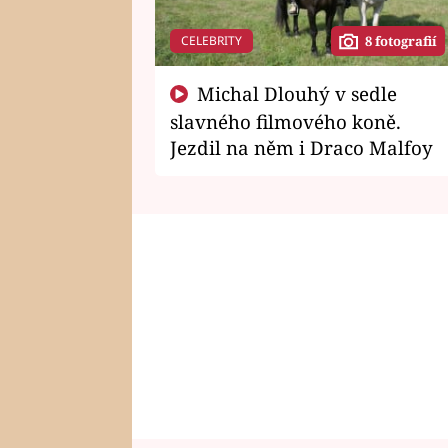
CELEBRITY
8 fotografií
Michal Dlouhý v sedle
slavného filmového koně.
Jezdil na něm i Draco Malfoy