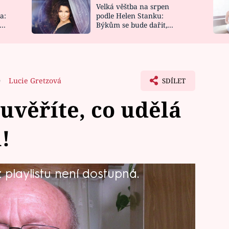
Velká věštba na srpen
NOVINKY
ZAHRADA
a:
podle Helen Stanku:
y
Býkům se bude dařit,
VIDEORECEPTY
DESIGN
Vodnáře čeká jízda
0
Lucie Gretzová
SDÍLET
uvěříte, co udělá
!
playlistu není dostupná.
bář a otec čtyř dcer, má podobné
mnohem lépe.