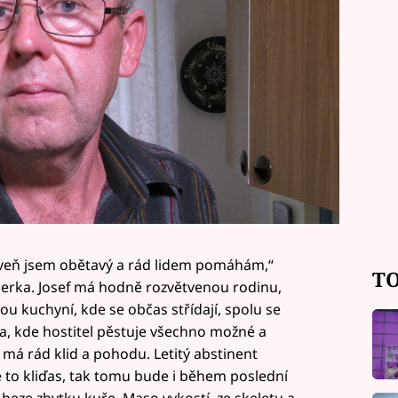
oveň jsem obětavý a rád lidem pomáhám,“
TO
berka. Josef má hodně rozvětvenou rodinu,
ou kuchyní, kde se občas střídají, spolu se
, kde hostitel pěstuje všechno možné a
 má rád klid a pohodu. Letitý abstinent
e to kliďas, tak tomu bude i během poslední
 beze zbytku kuře. Maso vykostí, ze skeletu a