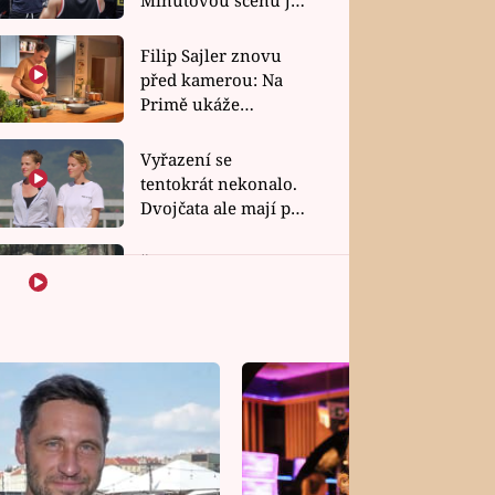
bez dubla
Filip Sajler znovu
před kamerou: Na
Primě ukáže
poctivou kuchyni i
rychlé recepty
Vyřazení se
tentokrát nekonalo.
Dvojčata ale mají po
uzavření třetí etapy
závodu nůž na krku
Šok v Kambodži.
Favoritky Chicas
končí, závod ukázal
svou nejtvrdší tvář