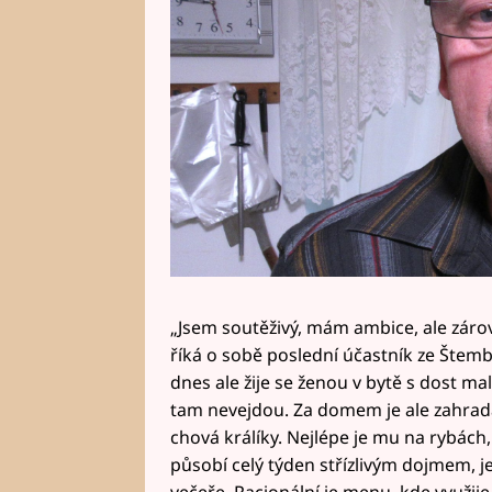
„Jsem soutěživý, mám ambice, ale zár
říká o sobě poslední účastník ze Štem
dnes ale žije se ženou v bytě s dost mal
tam nevejdou. Za domem je ale zahrada
chová králíky. Nejlépe je mu na rybách,
působí celý týden střízlivým dojmem, j
večeře. Racionální je menu, kde využije