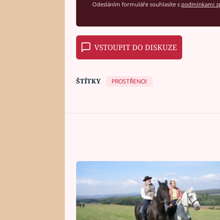
Odesláním formuláře souhlasíte s
podmínkami zp
VSTOUPIT DO DISKUZE
ŠTÍTKY
PROSTŘENO!