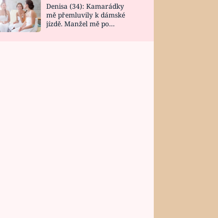
Denisa (34): Kamarádky
mě přemluvily k dámské
jízdě. Manžel mě po
návratu zaskočil