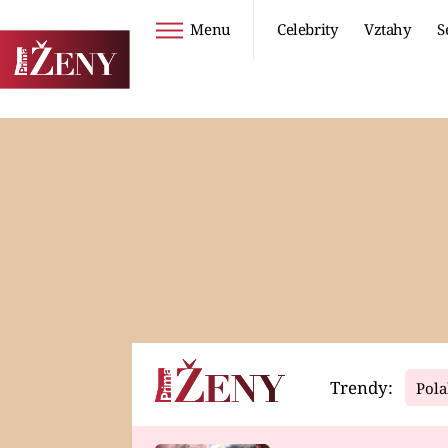
Menu
Celebrity
Vztahy
S
Seriály
Životní styl
ZOO
DIETY A HUBNUTÍ
PROSTŘENO!
CESTOVÁNÍ A
DOVOLENÁ
DUCH
ZDRAVÍ
Trendy:
Pola
Horoskopy
Video
ASTROČLÁNKY
SERIÁLY