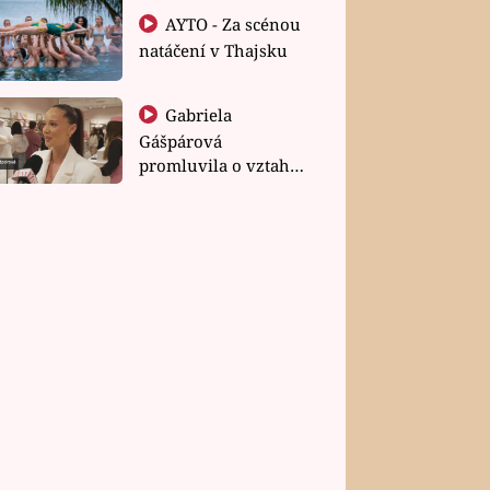
AYTO - Za scénou
natáčení v Thajsku
Gabriela
Gášpárová
promluvila o vztahu
a zakládání rodiny