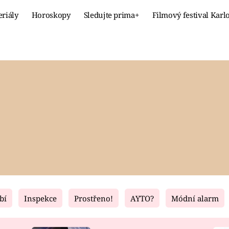
eriály
Horoskopy
Sledujte prima+
Filmový festival Karl
Celebrity
Recept
MÓDA A KRÁSA
HLAVNÍ JÍ
VZTAHY A SEX
SLADKÉ
PRIMA MAMINKA
ZDRAVÉ
bí
Inspekce
Prostřeno!
AYTO?
Módní alarm
Fresh
Living
RECEPTY
BYDLENÍ