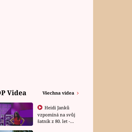
P Videa
Všechna videa
Heidi Janků
vzpomíná na svůj
šatník z 80. let -
Shopaholičky