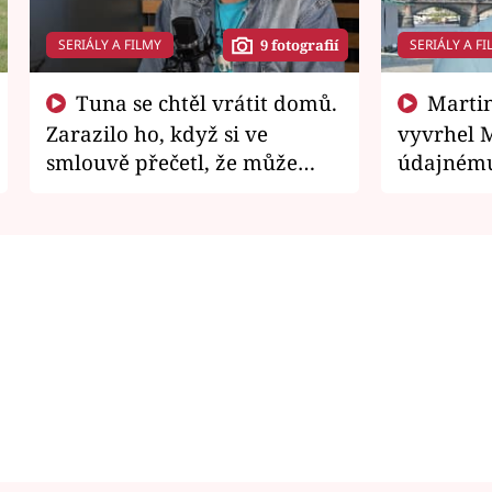
SERIÁLY A FILMY
SERIÁLY A FI
9 fotografií
Tuna se chtěl vrátit domů.
Martin Písařík jako
Zarazilo ho, když si ve
vyvrhel 
smlouvě přečetl, že může
údajnému
zemřít
je v nemil