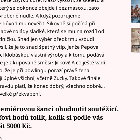
 který se dokonce obejde i bez masoxu, zato
vyrobené nudle. A když pozorujeme
e důvod mu nevěřit. Šikovně si počíná při
aové rolády sladké, která se mu na rozdíl od
edničku. Snad jen výběr předkrmu vzbudí
slí, že je to snad špatný vtip. Jenže Pepova
í klobáskou vlastní výroby a k tomu podává
 je z kupované směsi? Jirkovi! A co ještě vadí
 že je při bowlingu porazí právě žena!
í úplně všichni, včetně Zuzky. Takové finále
opravdu platí, že konec dobrý, všechno dobré…
velké překvapení.
miérovou šanci ohodnotit soutěžící.
fovi bodů
tolik, kolik si podle vás
át
5000 Kč.
.