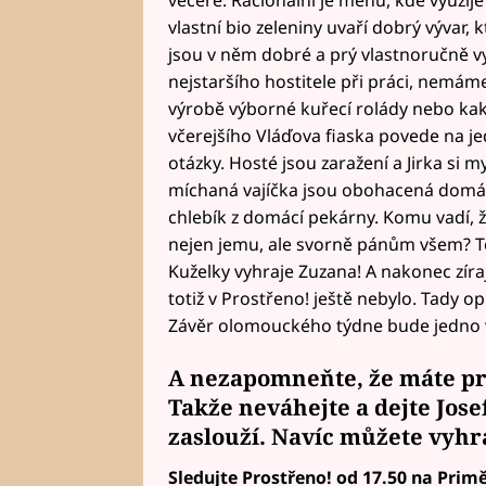
vlastní bio zeleniny uvaří dobrý vývar,
jsou v něm dobré a prý vlastnoručně 
nejstaršího hostitele při práci, nemám
výrobě výborné kuřecí rolády nebo kak
včerejšího Vláďova fiaska povede na j
otázky. Hosté jsou zaražení a Jirka si my
míchaná vajíčka jsou obohacená domác
chlebík z domácí pekárny. Komu vadí, že
nejen jemu, ale svorně pánům všem? To,
Kuželky vyhraje Zuzana! A nakonec zíraj
totiž v Prostřeno! ještě nebylo. Tady 
Závěr olomouckého týdne bude jedno 
A nezapomneňte, že máte pre
Takže neváhejte a
dejte Jose
zaslouží. Navíc
můžete vyhr
Sledujte Prostřeno! od 17.50 na Primě