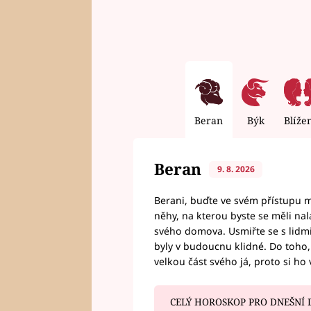
Beran
Býk
Blíže
Beran
9. 8. 2026
Berani, buďte ve svém přístupu mí
něhy, na kterou byste se měli nala
svého domova. Usmiřte se s lidmi,
byly v budoucnu klidné. Do toho, 
velkou část svého já, proto si ho 
CELÝ HOROSKOP PRO DNEŠNÍ 