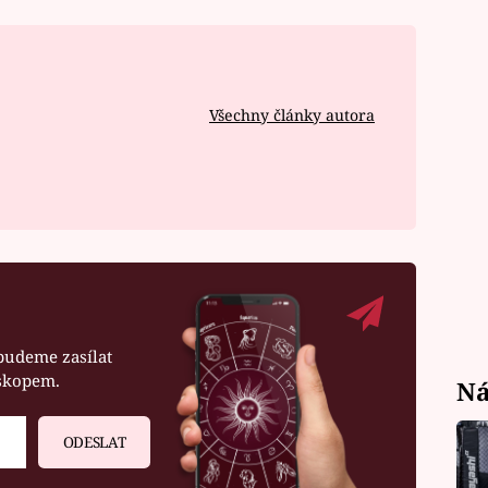
Všechny články autora
budeme zasílat
oskopem.
Ná
ODESLAT