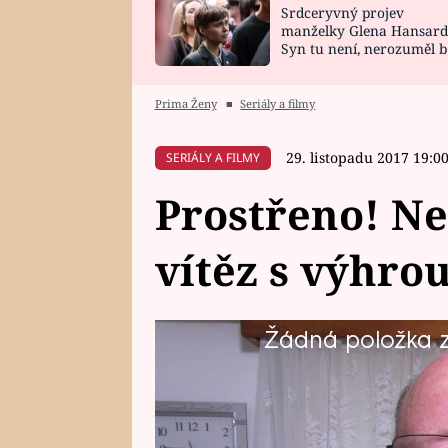
Srdceryvný projev
SNÁŘ
CELEBRITY
manželky Glena Hansard
Syn tu není, nerozuměl b
HOROSKOP NA
VAŘENÍ
tomu, vysvětlila
ROK 2023
Prima Ženy
■
Seriály a filmy
29. listopadu 2017 19:0
SERIÁLY A FILMY
Prostřeno! Ne
vítěz s výhrou
Žádná položka z 
Zámečník Josef (58), nadšený ry
menu jako Vláďa, vede si však 