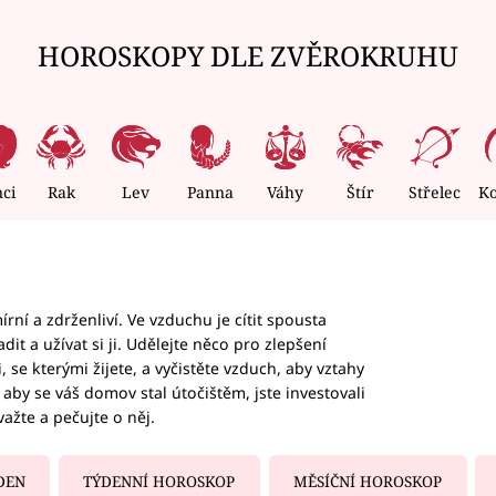
HOROSKOPY DLE ZVĚROKRUHU
nci
Rak
Lev
Panna
Váhy
Štír
Střelec
K
rní a zdrženliví. Ve vzduchu je cítit spousta
dit a užívat si ji. Udělejte něco pro zlepšení
 se kterými žijete, a vyčistěte vzduch, aby vztahy
aby se váš domov stal útočištěm, jste investovali
važte a pečujte o něj.
DEN
TÝDENNÍ HOROSKOP
MĚSÍČNÍ HOROSKOP