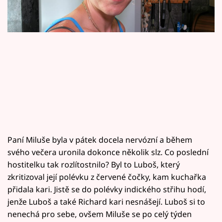
Horoskopy
Sledujte prima+
Filmový festival Karlovy Vary
Pořady
Mámy sobě
Přihlášení
Paní Miluše byla v pátek docela nervózní a během
svého večera uronila dokonce několik slz. Co poslední
hostitelku tak rozlítostnilo? Byl to Luboš, který
Sledujte nás
zkritizoval její polévku z červené čočky, kam kuchařka
přidala kari. Jistě se do polévky indického střihu hodí,
jenže Luboš a také Richard kari nesnášejí. Luboš si to
nenechá pro sebe, ovšem Miluše se po celý týden