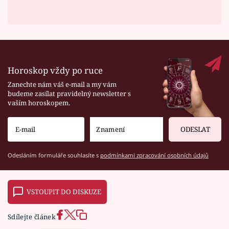
Horoskop vždy po ruce
Zanechte nám váš e-mail a my vám
budeme zasílat pravidelný newsletter s
vaším horoskopem.
ODESLAT
Odesláním formuláře souhlasíte s
podmínkami zpracování osobních údajů
VSTOUPIT DO DISKUZE
Sdílejte článek