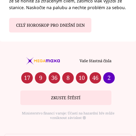
že se honíte za ztraceným cílem, zatímco vlak vyjíždí ze
stanice. Naskočte na palubu a nechte problém za sebou.
CELÝ HOROSKOP PRO DNEŠNÍ DEN
Vaše šťastná čísla
17
9
36
8
10
46
2
ZKUSTE ŠTĚSTÍ
Ministerstvo financí varuje: Účastí na hazardní hře může
vzniknout závislost ⑱