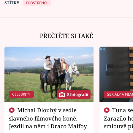
ŠTÍTKY
PROSTŘENO!
PŘEČTĚTE SI TAKÉ
CELEBRITY
SERIÁLY A FIL
8 fotografií
Michal Dlouhý v sedle
Tuna se chtěl vrátit domů.
slavného filmového koně.
Zarazilo ho
Jezdil na něm i Draco Malfoy
smlouvě př