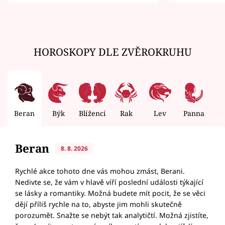
zemřít
HOROSKOPY DLE ZVĚROKRUHU
Beran
Býk
Blíženci
Rak
Lev
Panna
V
Beran
8. 8. 2026
Rychlé akce tohoto dne vás mohou zmást, Berani.
Nedivte se, že vám v hlavě víří poslední události týkající
se lásky a romantiky. Možná budete mít pocit, že se věci
dějí příliš rychle na to, abyste jim mohli skutečně
porozumět. Snažte se nebýt tak analytičtí. Možná zjistíte,