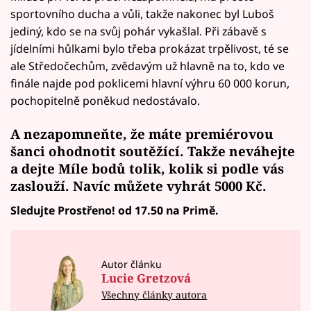
sportovního ducha a vůli, takže nakonec byl Luboš
jediný, kdo se na svůj pohár vykašlal. Při zábavě s
jídelními hůlkami bylo třeba prokázat trpělivost, té se
ale Středočechům, zvědavým už hlavně na to, kdo ve
finále najde pod poklicemi hlavní výhru 60 000 korun,
pochopitelně poněkud nedostávalo.
A nezapomneňte, že máte premiérovou
šanci ohodnotit soutěžící. Takže neváhejte
a
dejte Míle bodů
tolik, kolik si podle vás
zaslouží. Navíc
můžete vyhrát
5000 Kč.
Sledujte Prostřeno! od 17.50 na Primě.
Autor článku
Lucie Gretzová
Všechny články autora