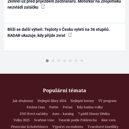
Zemřel už před příjezdem záchranářů. Motorkář na Znojemsku
nezvládl zatáčku
Blíží se další výheň: Teploty v Česku vyletí na 36 stupňů.
RADAR ukazuje, kdy přijde zvrat
Populární témata
Jak zhubnout
Nejlepší filmy 2024
Nejlepší horory
TV program
Změna času
Partie
Počasí
Kdy budou volby
ZOO Nové začátky
Auto – katalog
7 pádů Honzy Dědka
Volby 2025
Svařené víno
Tatarák podle Pohlreicha
Aloe vera
Pěstování lichořeřišnice
Výpočet ascendentu
Tvarohové knedlíky