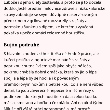
Luboše i s jeho úlety zastávala, a proto se jí to docela
dotklo. Ještě předtím milovnice zdravé a nízkokalorické
stravy zaboduje se svým důvtipně naservírovaným
předkrmem z grilované mozzarelly s rajčaty a
parmskou šunkou s dipem, ke kterému vyučená
pekařka upeče domácí celozrnné houstičky.
Bujón podruhé
S hlavním chodem si hostitelka dá hodně práce, ale
Failed to fetch
kuřecí prsíčka v jogurtové marinádě s rajčaty a
paprikou chutnají všem spíš jako obyčejné lečo,
pokrmu chyběla dobrá omáčka, která by jídlo lépe
spojila a lépe by se hodila i k povedeným
bramborovým nokům s petrželkou. Co ale není vůbec
dietní, to jsou závěrečné nepečené mléčné řezy s
pudinkem, do kterých hostitelka dala celou kostku
másla, smetanu a hořkou čokoládu. Ani na úkol týdne
Miluše při vší té práci nezapomněla, má prostě