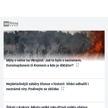
Mýty o válce na Ukrajině: Jak to bylo s nacismem,
Euromajdanem či Krymem a kdo je diktátor?
Nejdetailnější záběry Slunce v historii: Vědci odhalili i
neznámé víry. Podívejte se zblízka
Štěstí z Kokury: Město velké jako Plzeň uniklo oběma