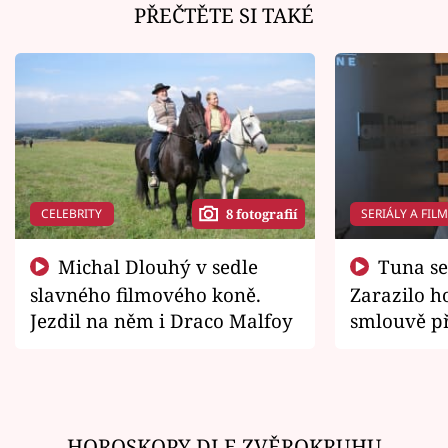
PŘEČTĚTE SI TAKÉ
CELEBRITY
SERIÁLY A FIL
8 fotografií
Michal Dlouhý v sedle
Tuna se chtěl vrátit domů.
slavného filmového koně.
Zarazilo ho
Jezdil na něm i Draco Malfoy
smlouvě př
zemřít
HOROSKOPY DLE ZVĚROKRUHU