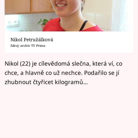
Horoskopy
Sledujte prima+
Filmový festival Karlovy Vary
Nikol Petružálková
Pořady
Zdroj: archiv TV Prima
Mámy sobě
Nikol (22) je cílevědomá slečna, která ví, co
chce, a hlavně co už nechce. Podařilo se jí
Přihlášení
zhubnout čtyřicet kilogramů…
Sledujte nás