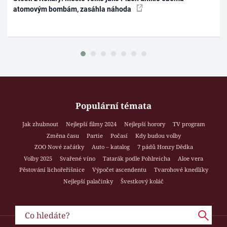
atomovým bombám, zasáhla náhoda
Populární témata
Jak zhubnout
Nejlepší filmy 2024
Nejlepší horory
TV program
Změna času
Partie
Počasí
Kdy budou volby
ZOO Nové začátky
Auto – katalog
7 pádů Honzy Dědka
Volby 2025
Svařené víno
Tatarák podle Pohlreicha
Aloe vera
Pěstování lichořeřišnice
Výpočet ascendentu
Tvarohové knedlíky
Nejlepší palačinky
Švestkový koláč