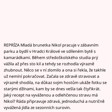
REPRÍZA Mladá brunetka Nikol pracuje v zábavním
parku a bydlí v Hradci Králové ve sdíleném bytě s
kamarádkami. Během středoškolského studia prý
vážila až přes sto kil a tehdy se rozhodla výrazně
zhubnout. Něco se v ní zlomilo a ona si řekla, že takhle
už nemíní pokračovat. Začala se zdravě stravovat a
výrazně shodila, na důkaz svým hostům ukáže fotku se
starými džínami, kam by se dnes vešla tak čtyřikrát.
Jaký recept na vyváženou a odlehčenou stravu má
Nikol? Ráda připravuje zdravá, jednoduchá a nutričně
vyvážená jídla ze sezonních surovin.