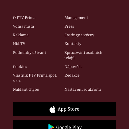
O FTV Prima
Management
Volná místa
Press
Reklama
Castingy a výzvy
HbbTV
Kontakty
Podmínky užívání
Zpracování osobních
údajů
Cookies
Nápověda
Vlastník FTV Prima spol.
Redakce
s r.o.
Nahlásit chybu
Nastavení soukromí
App Store
Google Play