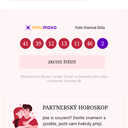
Vaše šťastná čísla
41
39
12
13
11
46
2
ZKUSTE ŠTĚSTÍ
Ministerstvo financí varuje: Účastí na hazardní hře může
vzniknout závislost ⑱
PARTNERSKÝ HOROSKOP
Jste si souzení? Zvolte znamení a
zjistěte, jestli vám hvězdy přejí.