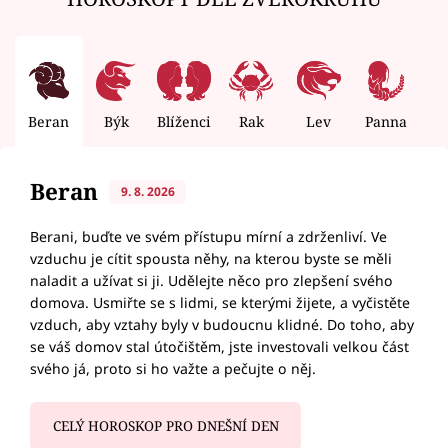
Beran
Býk
Blíženci
Rak
Lev
Panna
V
Beran
9. 8. 2026
Berani, buďte ve svém přístupu mírní a zdrženliví. Ve
vzduchu je cítit spousta něhy, na kterou byste se měli
naladit a užívat si ji. Udělejte něco pro zlepšení svého
domova. Usmiřte se s lidmi, se kterými žijete, a vyčistěte
vzduch, aby vztahy byly v budoucnu klidné. Do toho, aby
se váš domov stal útočištěm, jste investovali velkou část
svého já, proto si ho važte a pečujte o něj.
CELÝ HOROSKOP PRO DNEŠNÍ DEN