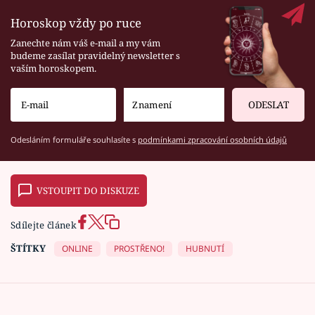
Horoskop vždy po ruce
Zanechte nám váš e-mail a my vám
budeme zasílat pravidelný newsletter s
vaším horoskopem.
ODESLAT
Odesláním formuláře souhlasíte s
podmínkami zpracování osobních údajů
VSTOUPIT DO DISKUZE
Sdílejte článek
ŠTÍTKY
ONLINE
PROSTŘENO!
HUBNUTÍ