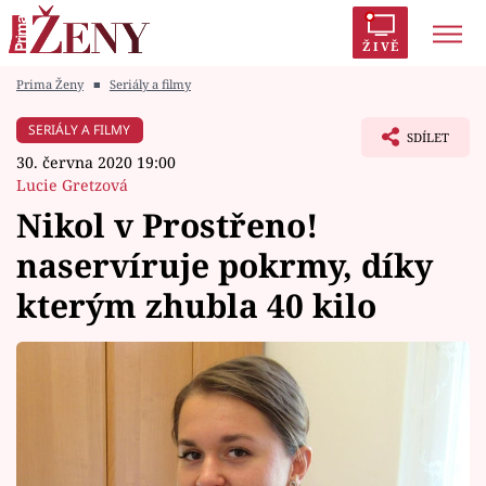
ŽIVĚ
Prima Ženy
■
Seriály a filmy
Trendy:
Polabí
Inspekce
Prostřeno!
AYTO?
SERIÁLY A FILMY
SDÍLET
Módní alarm
Zrádci
Proměny
30. června 2020 19:00
Lucie Gretzová
Nikol v Prostřeno!
naservíruje pokrmy, díky
Témata
kterým zhubla 40 kilo
Celebrity
Vztahy
Seriály