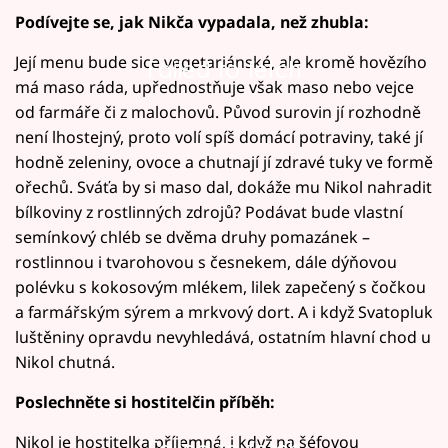
Podívejte se, jak Nikča vypadala, než zhubla:
Její menu bude sice vegetariánské, ale kromě hovězího
Failed to fetch
má maso ráda, upřednostňuje však maso nebo vejce
od farmáře či z malochovů. Původ surovin jí rozhodně
není lhostejný, proto volí spíš domácí potraviny, také jí
hodně zeleniny, ovoce a chutnají jí zdravé tuky ve formě
ořechů. Sváťa by si maso dal, dokáže mu Nikol nahradit
bílkoviny z rostlinných zdrojů? Podávat bude vlastní
semínkový chléb se dvěma druhy pomazánek –
rostlinnou i tvarohovou s česnekem, dále dýňovou
polévku s kokosovým mlékem, lilek zapečený s čočkou
a farmářským sýrem a mrkvový dort. A i když Svatopluk
luštěniny opravdu nevyhledává, ostatním hlavní chod u
Nikol chutná.
Poslechněte si hostitelčin příběh:
Nikol je hostitelka příjemná, i když na šéfovou