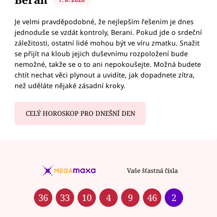
Je velmi pravděpodobné, že nejlepším řešením je dnes
jednoduše se vzdát kontroly, Berani. Pokud jde o srdeční
záležitosti, ostatní lidé mohou být ve víru zmatku. Snažit
se přijít na kloub jejich duševnímu rozpoložení bude
nemožné, takže se o to ani nepokoušejte. Možná budete
chtít nechat věci plynout a uvidíte, jak dopadnete zítra,
než uděláte nějaké zásadní kroky.
CELÝ HOROSKOP PRO DNEŠNÍ DEN
Vaše šťastná čísla
36
33
10
4
9
46
2