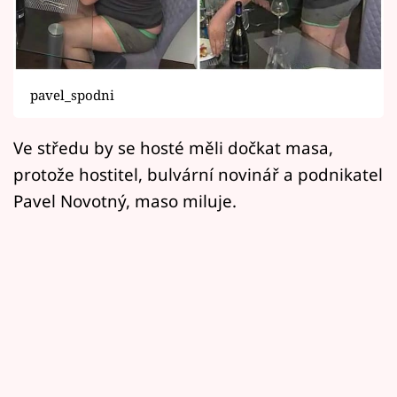
Horoskopy
Sledujte prima+
Filmový festival Karlovy Vary
pavel_spodni
Pořady
Ve středu by se hosté měli dočkat masa,
protože hostitel, bulvární novinář a podnikatel
Mámy sobě
Pavel Novotný, maso miluje.
Přihlášení
Sledujte nás