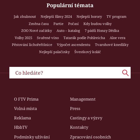
Populární témata
Jak zhubnout
Nejlepší filmy 2024
Nejlepší horory
TV program
Změna času
Partie
Počasí
Kdy budou volby
ZOO Nové začátky
Auto – katalog
7 pádů Honzy Dědka
Volby 2025
Svařené víno
Tatarák podle Pohlreicha
Aloe vera
Pěstování lichořeřišnice
Výpočet ascendentu
Tvarohové knedlíky
Nejlepší palačinky
Švestkový koláč
O FTV Prima
Management
Volná místa
Press
Reklama
Castingy a výzvy
HbbTV
Kontakty
Podmínky užívání
Zpracování osobních