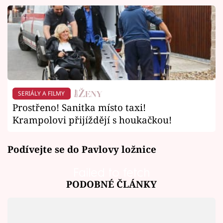
SERIÁLY A FILMY
Prostřeno! Sanitka místo taxi!
Krampolovi přijíždějí s houkačkou!
Podívejte se do Pavlovy ložnice
Failed to fetch
PODOBNÉ ČLÁNKY