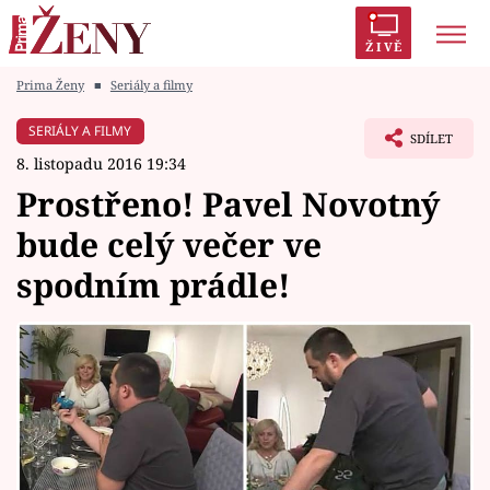
ŽIVĚ
Prima Ženy
■
Seriály a filmy
Trendy:
Polabí
Inspekce
Prostřeno!
AYTO?
SERIÁLY A FILMY
SDÍLET
Módní alarm
Zrádci
Proměny
8. listopadu 2016 19:34
Prostřeno! Pavel Novotný
bude celý večer ve
spodním prádle!
Témata
Celebrity
Vztahy
Seriály