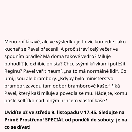
Menu zní lákavě, ale ve výsledku je to víc komedie. Jako
kuchař se Pavel přecenil. A proč stráví celý večer ve
spodním prádle? Má doma takové vedro? Miluje
pohodlí? Je exhibicionista? Chce svými křivkami potěšit
Reginu? Pavel vařit neumí, „na to má normálně lidi“. Co
umí, jsou ale brambory. „Kdyby bylo ministerstvo
brambor, zavedu tam odbor bramborové kaše,“ říká
Pavel, který kaši miluje a povedla se mu. Hádejte, komu
pošle selfíčko nad plným hrncem vlastní kaše?
Uvidíte už ve středu 9. listopadu v 17.45. Sledujte na
Primě Prostřeno! SPECIÁL od pondělí do soboty, je na
co se dívat!