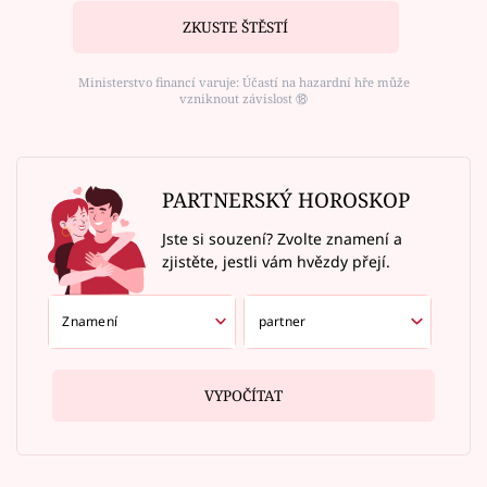
ZKUSTE ŠTĚSTÍ
Ministerstvo financí varuje: Účastí na hazardní hře může
vzniknout závislost ⑱
PARTNERSKÝ HOROSKOP
Jste si souzení? Zvolte znamení a
zjistěte, jestli vám hvězdy přejí.
VYPOČÍTAT