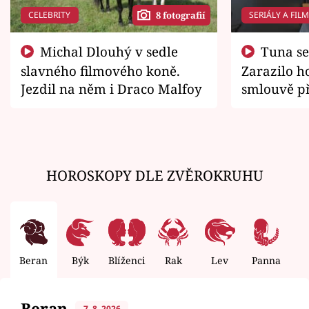
CELEBRITY
SERIÁLY A FIL
8 fotografií
Michal Dlouhý v sedle
Tuna se chtěl vrátit domů.
slavného filmového koně.
Zarazilo ho
Jezdil na něm i Draco Malfoy
smlouvě př
zemřít
HOROSKOPY DLE ZVĚROKRUHU
Beran
Býk
Blíženci
Rak
Lev
Panna
V
Beran
7. 8. 2026