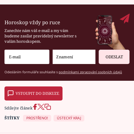
Horoskop vždy po ruce
Zanechte nám váš e-mail a my vám
budeme zasílat pravidelný newsletter s
vaším horoskopem.
ODESLAT
Odesláním formuláře souhlasíte s
podmínkami zpracování osobních údajů
VSTOUPIT DO DISKUZE
Sdílejte článek
ŠTÍTKY
PROSTŘENO!
ÚSTECKÝ KRAJ