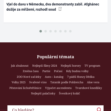
Vjel do davu v Německu, dva demonstranty zabil. Afghánec
dožije za mřížemi, rozhodl soud
Populární témata
Jak zhubnout
Nejlepší filmy 2024
Nejlepší horory
TV program
Změna času
Partie
Počasí
Kdy budou volby
ZOO Nové začátky
Auto – katalog
7 pádů Honzy Dědka
Volby 2025
Svařené víno
Tatarák podle Pohlreicha
Aloe vera
Pěstování lichořeřišnice
Výpočet ascendentu
Tvarohové knedlíky
Nejlepší palačinky
Švestkový koláč