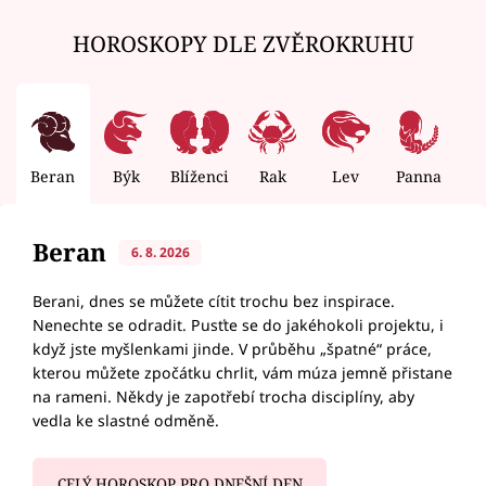
HOROSKOPY DLE ZVĚROKRUHU
Beran
Býk
Blíženci
Rak
Lev
Panna
V
Beran
6. 8. 2026
Berani, dnes se můžete cítit trochu bez inspirace.
Nenechte se odradit. Pusťte se do jakéhokoli projektu, i
když jste myšlenkami jinde. V průběhu „špatné“ práce,
kterou můžete zpočátku chrlit, vám múza jemně přistane
na rameni. Někdy je zapotřebí trocha disciplíny, aby
vedla ke slastné odměně.
CELÝ HOROSKOP PRO DNEŠNÍ DEN