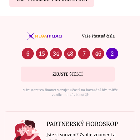
Vaše šťastná čísla
6
15
34
48
7
46
2
ZKUSTE ŠTĚSTÍ
Ministerstvo financí varuje: Účastí na hazardní hře může
vzniknout závislost ⑱
PARTNERSKÝ HOROSKOP
Jste si souzení? Zvolte znamení a