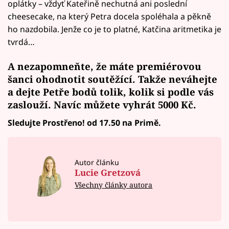
oplátky – vždyť Kateřině nechutná ani poslední
cheesecake, na který Petra docela spoléhala a pěkně
ho nazdobila. Jenže co je to platné, Katčina aritmetika je
tvrdá…
A nezapomneňte, že máte premiérovou
šanci ohodnotit soutěžící. Takže neváhejte
a
dejte Petře bodů
tolik, kolik si podle vás
zaslouží. Navíc
můžete vyhrát
5000 Kč.
Sledujte Prostřeno! od 17.50 na Primě.
Autor článku
Lucie Gretzová
Všechny články autora