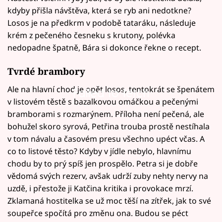
kdyby přišla návštěva, která se ryb ani nedotkne?
Losos je na předkrm v podobě tataráku, následuje
krém z pečeného česneku s krutony, polévka
nedopadne špatně, Bára si dokonce řekne o recept.
Tvrdé brambory
Ale na hlavní chod je opět losos, tentokrát se špenátem
Failed to fetch
v listovém těstě s bazalkovou omáčkou a pečenými
bramborami s rozmarýnem. Příloha není pečená, ale
bohužel skoro syrová, Petřina trouba prostě nestíhala
v tom návalu a časovém presu všechno upéct včas. A
co to listové těsto? Kdyby v jídle nebylo, hlavnímu
chodu by to prý spíš jen prospělo. Petra si je dobře
vědomá svých rezerv, avšak udrží zuby nehty nervy na
uzdě, i přestože ji Katčina kritika i provokace mrzí.
Zklamaná hostitelka se už moc těší na zítřek, jak to své
soupeřce spočítá pro změnu ona. Budou se péct