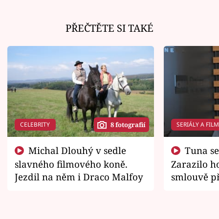
PŘEČTĚTE SI TAKÉ
CELEBRITY
SERIÁLY A FIL
8 fotografií
Michal Dlouhý v sedle
Tuna se chtěl vrátit domů.
slavného filmového koně.
Zarazilo ho
Jezdil na něm i Draco Malfoy
smlouvě př
zemřít