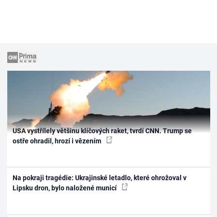
USA vystřílely většinu klíčových raket, tvrdí CNN. Trump se
ostře ohradil, hrozí i vězením
Na pokraji tragédie: Ukrajinské letadlo, které ohrožoval v
Lipsku dron, bylo naložené municí