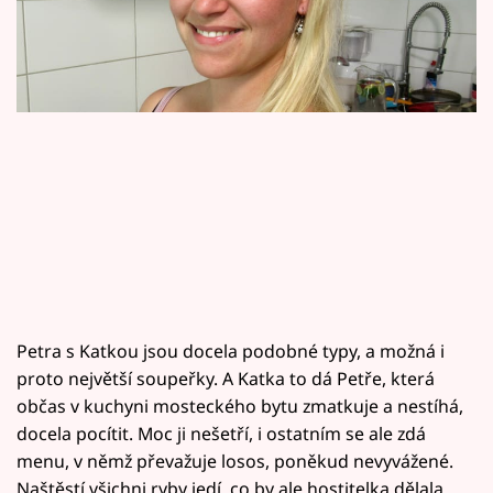
Horoskopy
Sledujte prima+
Filmový festival Karlovy Vary
Pořady
Mámy sobě
Přihlášení
Petra s Katkou jsou docela podobné typy, a možná i
Sledujte nás
proto největší soupeřky. A Katka to dá Petře, která
občas v kuchyni mosteckého bytu zmatkuje a nestíhá,
docela pocítit. Moc ji nešetří, i ostatním se ale zdá
menu, v němž převažuje losos, poněkud nevyvážené.
Naštěstí všichni ryby jedí, co by ale hostitelka dělala,