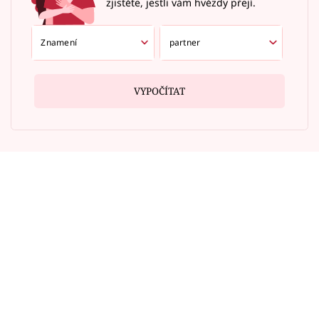
zjistěte, jestli vám hvězdy přejí.
VYPOČÍTAT