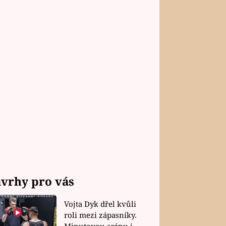
vrhy pro vás
Vojta Dyk dřel kvůli
roli mezi zápasníky.
Minutovou scénu jel