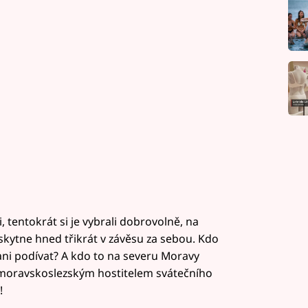
, tentokrát si je vybrali dobrovolně, na
yskytne hned třikrát v závěsu za sebou. Kdo
ani podívat? A kdo to na severu Moravy
e moravskoslezským hostitelem svátečního
!