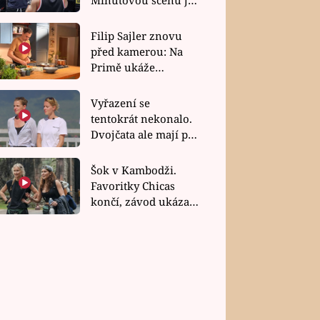
bez dubla
Filip Sajler znovu
před kamerou: Na
Primě ukáže
poctivou kuchyni i
rychlé recepty
Vyřazení se
tentokrát nekonalo.
Dvojčata ale mají po
uzavření třetí etapy
závodu nůž na krku
Šok v Kambodži.
Favoritky Chicas
končí, závod ukázal
svou nejtvrdší tvář