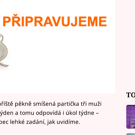
TO
říště pěkně smíšená partička tři muži
týden a tomu odpovídá i úkol týdne –
ec lehké zadání, jak uvidíme.