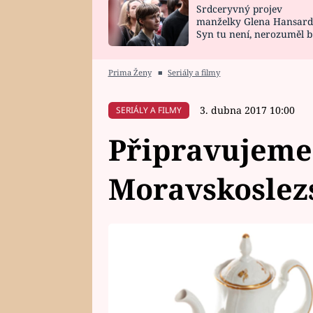
Srdceryvný projev
SNÁŘ
CELEBRITY
manželky Glena Hansard
Syn tu není, nerozuměl b
HOROSKOP NA
VAŘENÍ
tomu, vysvětlila
ROK 2023
Prima Ženy
■
Seriály a filmy
3. dubna 2017 10:00
SERIÁLY A FILMY
Připravujeme 
Moravskoslez