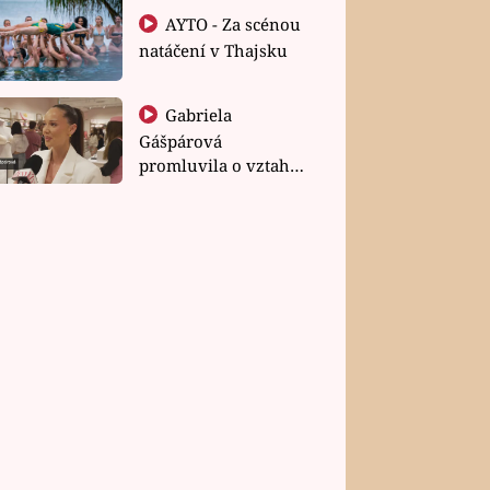
AYTO - Za scénou
natáčení v Thajsku
Gabriela
Gášpárová
promluvila o vztahu
a zakládání rodiny