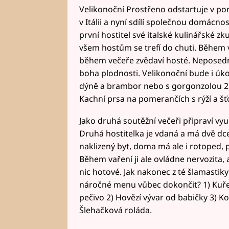
Velikonoční Prostřeno odstartuje v pondě
v Itálii a nyní sdílí společnou domácno
první hostitel své italské kulinářské 
všem hostům se trefí do chuti. Během 
během večeře zvědaví hosté. Neposedná
boha plodnosti. Velikonoční bude i úk
dýně a brambor nebo s gorgonzolou 2) 
Kachní prsa na pomerančích s rýží a
Jako druhá soutěžní večeři připraví vy
Druhá hostitelka je vdaná a má dvě dce
naklizený byt, doma má ale i rotoped, p
Během vaření ji ale ovládne nervozita, 
nic hotové. Jak nakonec z té šlamastiky
náročné menu vůbec dokončit? 1) Kuře
pečivo 2) Hovězí vývar od babičky 3) Ko
Šlehačková roláda.