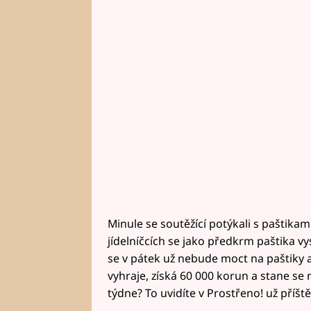
Minule se soutěžící potýkali s paštikami
jídelníčcích se jako předkrm paštika v
se v pátek už nebude moct na paštiky 
vyhraje, získá 60 000 korun a stane s
týdne? To uvidíte v Prostřeno! už příště