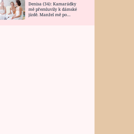
Denisa (34): Kamarádky
mě přemluvily k dámské
jízdě. Manžel mě po
návratu zaskočil