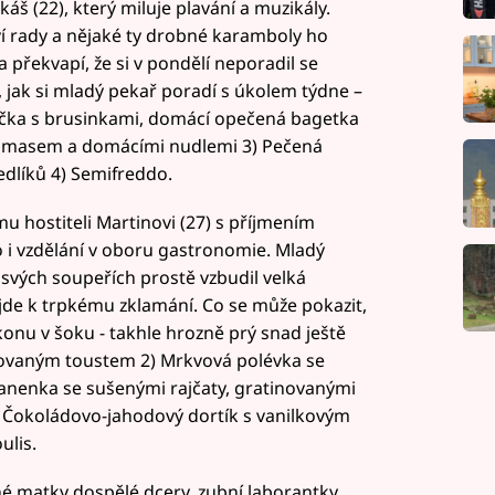
š (22), který miluje plavání a muzikály.
 ví rady a nějaké ty drobné karamboly ho
 překvapí, že si v pondělí neporadil se
 jak si mladý pekař poradí s úkolem týdne –
ička s brusinkami, domácí opečená bagetka
u, masem a domácími nudlemi 3) Pečená
nedlíků 4) Semifreddo.
mu hostiteli Martinovi (27) s příjmením
 i vzdělání v oboru gastronomie. Mladý
 svých soupeřích prostě vzbudil velká
ojde k trpkému zklamání. Co se může pokazit,
konu v šoku - takhle hrozně prý snad ještě
stovaným toustem 2) Mrkvová polévka se
nenka se sušenými rajčaty, gratinovanými
Čokoládovo-jahodový dortík s vanilkovým
lis.
né matky dospělé dcery, zubní laborantky