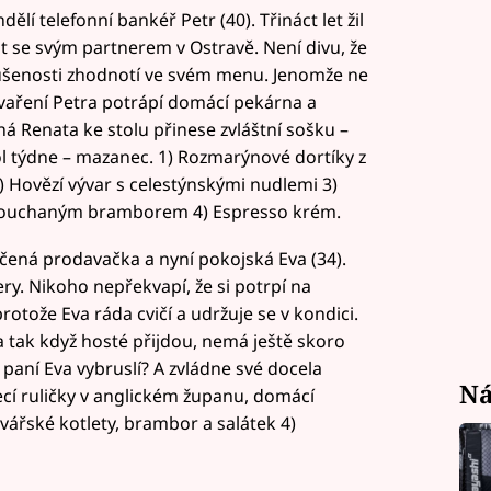
lí telefonní bankéř Petr (40). Třináct let žil
st se svým partnerem v Ostravě. Není divu, že
zkušenosti zhodnotí ve svém menu. Jenomže ne
vaření Petra potrápí domácí pekárna a
 Renata ke stolu přinese zvláštní sošku –
ol týdne – mazanec. 1) Rozmarýnové dortíky z
Hovězí vývar s celestýnskými nudlemi 3)
 šťouchaným bramborem 4) Espresso krém.
učená prodavačka a nyní pokojská Eva (34).
ry. Nikoho nepřekvapí, že si potrpí na
rotože Eva ráda cvičí a udržuje se v kondici.
a tak když hosté přijdou, nemá ještě skoro
 paní Eva vybruslí? A zvládne své docela
Ná
cí ruličky v anglickém županu, domácí
vářské kotlety, brambor a salátek 4)