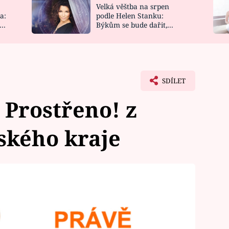
Velká věštba na srpen
NOVINKY
ZAHRADA
a:
podle Helen Stanku:
y
Býkům se bude dařit,
VIDEORECEPTY
DESIGN
Vodnáře čeká jízda
SDÍLET
Prostřeno! z
ského kraje