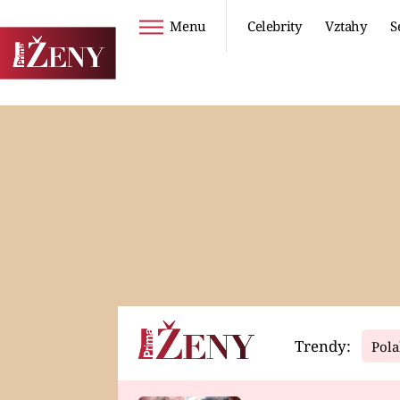
Menu
Celebrity
Vztahy
S
Seriály
Životní styl
ZOO
DIETY A HUBNUTÍ
PROSTŘENO!
CESTOVÁNÍ A
DOVOLENÁ
DUCH
ZDRAVÍ
Trendy:
Pola
Horoskopy
Video
ASTROČLÁNKY
SERIÁLY