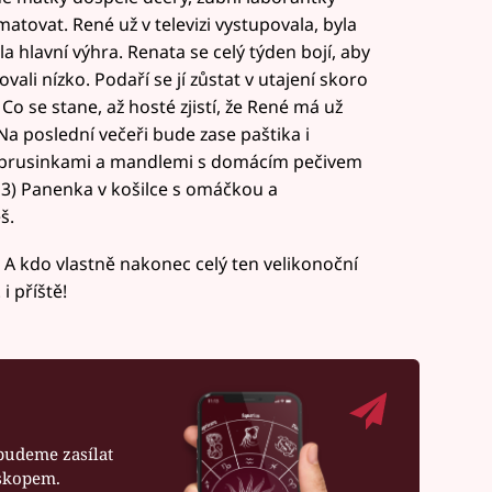
matovat. René už v televizi vystupovala, byla
kla hlavní výhra. Renata se celý týden bojí, aby
ali nízko. Podaří se jí zůstat v utajení skoro
o se stane, až hosté zjistí, že René má už
Na poslední večeři bude zase paštika i
s brusinkami a mandlemi s domácím pečivem
3) Panenka v košilce s omáčkou a
š.
 A kdo vlastně nakonec celý ten velikonoční
i příště!
budeme zasílat
oskopem.