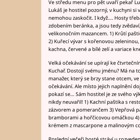
Ve středu menu pro pět uvaří pekař Luká
Lukáš je hostitel pozorný, v kuchyni si
nemohou zaskočit. I když…. Hosty třeba
zdobením beránka, a jsou tedy zvědaví,
velikonočním mazancem. 1) Krůtí pašt
2) Kuřecí vývar s kořenovou zelenino
kachna, červené a bílé zelí a variace k
Velká očekávání se upírají ke čtvrteční
Kuchař. Dostojí svému jménu? Má na to
manažer, který se brzy stane otcem, ve
očekávání. Ale místo jejich naplnění d
pokazí se… Sám hostitel je ze svého vý
nikdy neuvařil! 1) Kachní paštika s re
zázvorem a pomerančem 3) Vepřová pa
bramborami a hořčicovou omáčkou 4) 
krémem z mascarpone a malinovým cou
Poslední večeři hosté stráví u rozvede