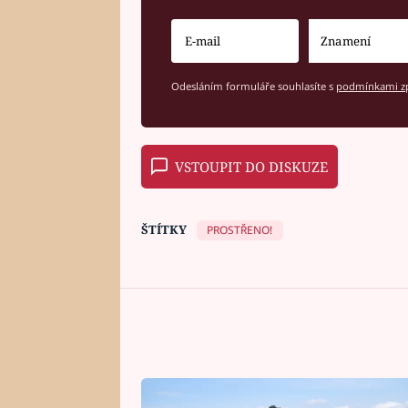
Odesláním formuláře souhlasíte s
podmínkami zp
VSTOUPIT DO DISKUZE
ŠTÍTKY
PROSTŘENO!