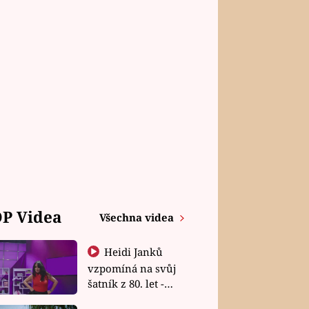
P Videa
Všechna videa
Heidi Janků
vzpomíná na svůj
šatník z 80. let -
Shopaholičky