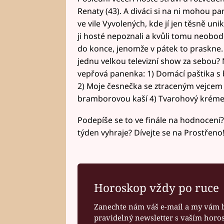
Renaty (43). A diváci si na ni mohou pa
ve vile Vyvolených, kde jí jen těsně uni
ji hosté nepoznali a kvůli tomu neobodov
do konce, jenomže v pátek to praskne. C
jednu velkou televizní show za sebou? 
vepřová panenka: 1) Domácí paštika 
2) Moje česnečka se ztraceným vejcem 
bramborovou kaší 4) Tvarohový kréme
Podepíše se to ve finále na hodnocení?
týden vyhraje? Dívejte se na Prostřeno! 
Horoskop vždy po ruce
Zanechte nám váš e-mail a my vám 
pravidelný newsletter s vaším hor