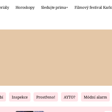
eriály
Horoskopy
Sledujte prima+
Filmový festival Karl
Celebrity
Recept
MÓDA A KRÁSA
HLAVNÍ JÍ
VZTAHY A SEX
SLADKÉ
PRIMA MAMINKA
ZDRAVÉ
bí
Inspekce
Prostřeno!
AYTO?
Módní alarm
Fresh
Living
RECEPTY
BYDLENÍ