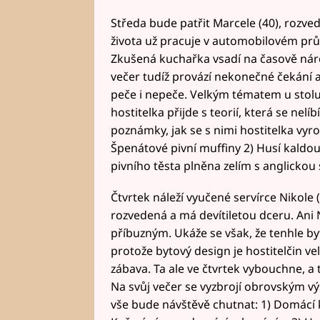
Středa bude patřit Marcele (40), rozv
života už pracuje v automobilovém prům
Zkušená kuchařka vsadí na časově náro
večer tudíž provází nekonečné čekání a
peče i nepeče. Velkým tématem u stolu
hostitelka přijde s teorií, která se nel
poznámky, jak se s nimi hostitelka vyr
Špenátové pivní muffiny 2) Husí kaldou
pivního těsta plněna zelím s anglicko
Čtvrtek náleží vyučené servírce Nikole (
rozvedená a má devítiletou dceru. Ani
příbuzným. Ukáže se však, že tenhle by
protože bytový design je hostitelčin ve
zábava. Ta ale ve čtvrtek vybouchne, a
Na svůj večer se vyzbrojí obrovským vý
vše bude návštěvě chutnat: 1) Domácí 