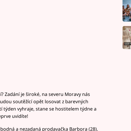
í? Zadání je široké, na severu Moravy nás
budou soutěžící opět losovat z barevných
íští týden vyhraje, stane se hostitelem týdne a
prve uvidíte!
svobodná a nezadaná prodavačka Barbora (28).