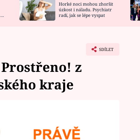
Horké noci mohou zhoršit
NOVINKY
ZAHRADA
úzkost i náladu. Psychiatr
 a
radí, jak se lépe vyspat
VIDEORECEPTY
DESIGN
SDÍLET
 Prostřeno! z
ského kraje