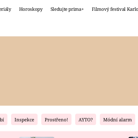
eriály
Horoskopy
Sledujte prima+
Filmový festival Karl
Celebrity
Recept
MÓDA A KRÁSA
HLAVNÍ JÍ
VZTAHY A SEX
SLADKÉ
PRIMA MAMINKA
ZDRAVÉ
bí
Inspekce
Prostřeno!
AYTO?
Módní alarm
Fresh
Living
RECEPTY
BYDLENÍ