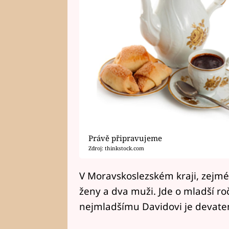
Právě připravujeme
Zdroj: thinkstock.com
V Moravskoslezském kraji, zejmén
ženy a dva muži. Jde o mladší roční
nejmladšímu Davidovi je devate