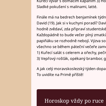
Kuřecí vývar s domácím kapáním 3) Hov
Sladké pokušení s malinami, latté.
Finále má na bedrech benjamínek týdne 
David (19). Jak si v kuchyni poradí? Da
hodně zvědaví, zda připraví studentsk
Každopádně to bude večer plný zmatků
papiňáku se rozhodně nebojí. Výzva so
všechno se během páteční večeře zamot
1) Kuřecí salát s celerem a ořechy, p
3) Vepřový rošťák, opékaný brambor, g
A jak celý moravskoslezský týden dopa
To uvidíte na Primě příště!
Horoskop vždy po ruce