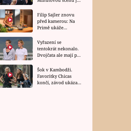
bez dubla
Filip Sajler znovu
před kamerou: Na
Primě ukáže
poctivou kuchyni i
rychlé recepty
Vyřazení se
tentokrát nekonalo.
Dvojčata ale mají po
uzavření třetí etapy
závodu nůž na krku
Šok v Kambodži.
Favoritky Chicas
končí, závod ukázal
svou nejtvrdší tvář