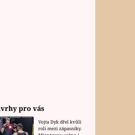
vrhy pro vás
Vojta Dyk dřel kvůli
roli mezi zápasníky.
Minutovou scénu jel