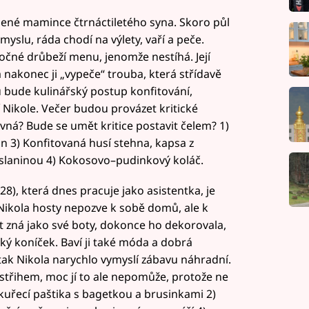
edené mamince čtrnáctiletého syna. Skoro půl
yslu, ráda chodí na výlety, vaří a peče.
čné drůbeží menu, jenomže nestíhá. Její
 nakonec ji „vypeče“ trouba, která střídavě
 bude kulinářský postup konfitování,
íbí Nikole. Večer budou provázet kritické
ovná? Bude se umět kritice postavit čelem? 1)
n 3) Konfitovaná husí stehna, kapsa z
u slaninou 4) Kokosovo–pudinkový koláč.
28), která dnes pracuje jako asistentka, je
 Nikola hosty nepozve k sobě domů, ale k
t zná jako své boty, dokonce ho dekorovala,
lký koníček. Baví ji také móda a dobrá
 tak Nikola narychlo vymyslí zábavu náhradní.
střihem, moc jí to ale nepomůže, protože ne
kuřecí paštika s bagetkou a brusinkami 2)