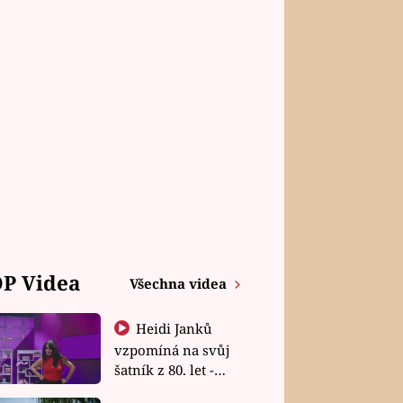
P Videa
Všechna videa
Heidi Janků
vzpomíná na svůj
šatník z 80. let -
Shopaholičky