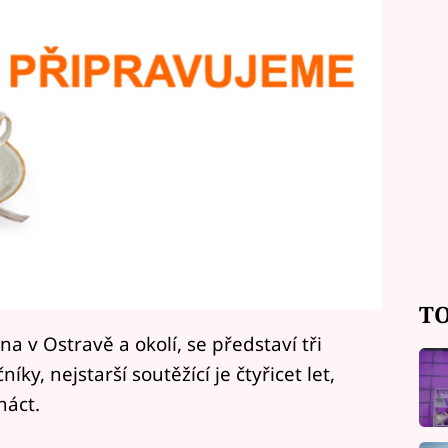
TO
a v Ostravě a okolí, se představí tři
ky, nejstarší soutěžící je čtyřicet let,
náct.