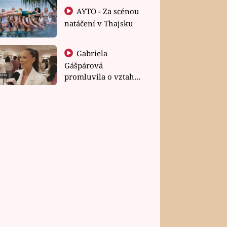
AYTO - Za scénou
natáčení v Thajsku
Gabriela
Gášpárová
promluvila o vztahu
a zakládání rodiny