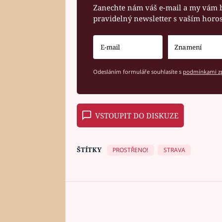
Zanechte nám váš e-mail a my vám 
pravidelný newsletter s vaším hor
Odesláním formuláře souhlasíte s
podmínkami zp
VSTOUPIT DO DISKUZE
ŠTÍTKY
PROSTŘENO!
STRAVA