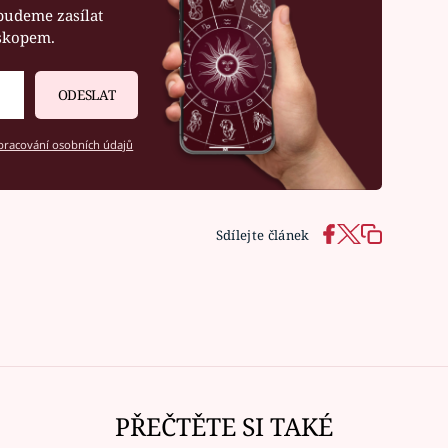
budeme zasílat
oskopem.
ODESLAT
racování osobních údajů
Sdílejte článek
PŘEČTĚTE SI TAKÉ