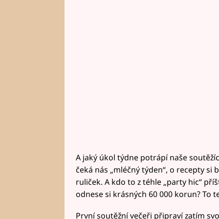
A jaký úkol týdne potrápí naše soutěžíc
čeká nás „mléčný týden“, o recepty si 
ruliček. A kdo to z téhle „party hic“ př
odnese si krásných 60 000 korun? To te
První soutěžní večeři připraví zatím 