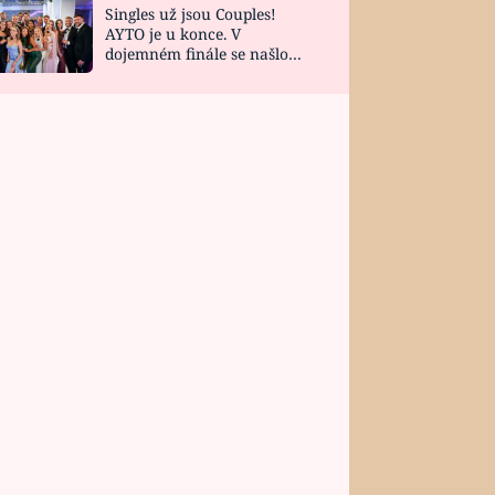
Singles už jsou Couples!
AYTO je u konce. V
dojemném finále se našlo
všech 10 Perfect Matchů