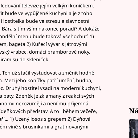
ledování televize jejím velkým koníčkem.
řit bude ve vypůjčené kuchyni a je z toho
. Hostitelka bude ve stresu a slavnostní
si Bára s tím vším nakonec poradí? A dokáže
Pondělní menu bude taková všehochuť: 1)
m, bageta 2) Kuřecí vývar s játrovými
vský vrabec, domácí bramborové noky,
Tiramisu do skleniček.
. Ten už stačil vystudovat a změnit hodně
m. Mezi jeho koníčky patří umění, hudba,
ec. Druhý hostitel vsadí na moderní kuchyni,
 paty. Zdeněk je zklamaný z reakcí svých
onomii nerozumějí a není mu příjemná
Ná
Zdeňkových představ. A to i během večeře,
vaří... 1) Uzený losos s grepem 2) Dýňová
ém víně s brusinkami a gratinovanými