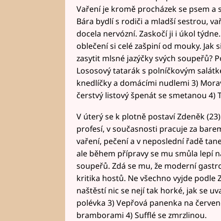
Vaření je kromě procházek se psem a s
Bára bydlí s rodiči a mladší sestrou, va
docela nervózní. Zaskočí ji i úkol týdne
oblečení si celé zašpiní od mouky. Jak 
zasytit mlsné jazýčky svých soupeřů? 
Lososový tatarák s polníčkovým salátke
knedlíčky a domácími nudlemi 3) Mora
čerstvý listový špenát se smetanou 4) 
V úterý se k plotně postaví Zdeněk (23)
profesí, v současnosti pracuje za bare
vaření, pečení a v neposlední řadě tan
ale během přípravy se mu smůla lepí na
soupeřů. Zdá se mu, že moderní gastr
kritika hostů. Ne všechno vyjde podle 
naštěstí nic se nejí tak horké, jak se u
polévka 3) Vepřová panenka na červen
bramborami 4) Sufflé se zmrzlinou.