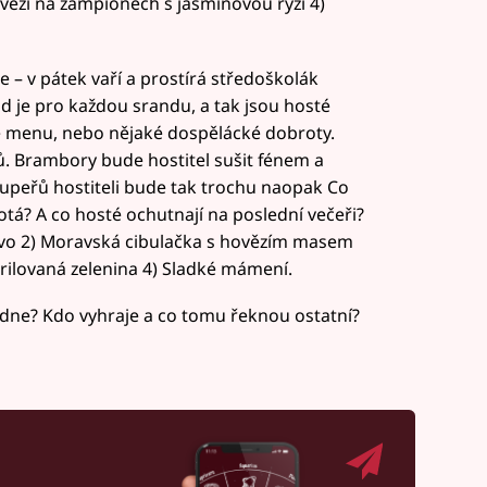
ězí na žampionech s jasmínovou rýží 4)
– v pátek vaří a prostírá středoškolák
vid je pro každou srandu, a tak jsou hosté
é menu, nebo nějaké dospělácké dobroty.
. Brambory bude hostitel sušit fénem a
upeřů hostiteli bude tak trochu naopak Co
á? A co hosté ochutnají na poslední večeři?
ečivo 2) Moravská cibulačka s hovězím masem
rilovaná zelenina 4) Sladké mámení.
dne? Kdo vyhraje a co tomu řeknou ostatní?