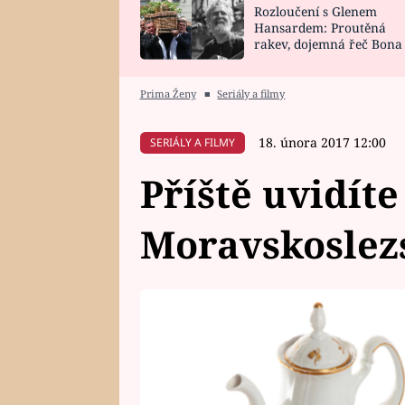
Rozloučení s Glenem
SNÁŘ
CELEBRITY
Hansardem: Proutěná
rakev, dojemná řeč Bona
HOROSKOP NA
VAŘENÍ
zpěv Irglové s Vedderem
ROK 2023
Prima Ženy
■
Seriály a filmy
18. února 2017 12:00
SERIÁLY A FILMY
Příště uvidíte
Moravskoslez