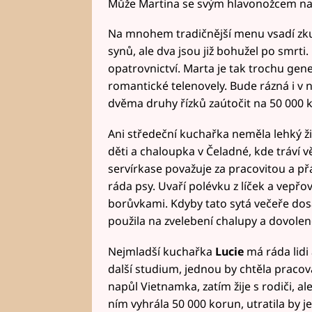
Může Martina se svým hlavonožcem na 
Na mnohem tradičnější menu vsadí z
synů, ale dva jsou již bohužel po smrti.
opatrovnictví. Marta je tak trochu gene
romantické telenovely. Bude rázná i v 
dvěma druhy řízků zaútočit na 50 000 
Ani středeční kuchařka neměla lehký ž
děti a chaloupka v Čeladné, kde tráví
servírkase považuje za pracovitou a přá
ráda psy. Uvaří polévku z líček a vepřo
borůvkami. Kdyby tato sytá večeře do
použila na zvelebení chalupy a dovolen
Nejmladší kuchařka
Lucie
má ráda lidi
další studium, jednou by chtěla pracova
napůl Vietnamka, zatím žije s rodiči, al
ním vyhrála 50 000 korun, utratila by 