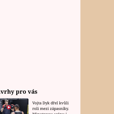
vrhy pro vás
Vojta Dyk dřel kvůli
roli mezi zápasníky.
Minutovou scénu jel