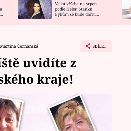
Velká věštba na srpen
NOVINKY
ZAHRADA
a:
podle Helen Stanku:
y
Býkům se bude dařit,
VIDEORECEPTY
DESIGN
Vodnáře čeká jízda
Martina Čerňanská
SDÍLET
ště uvidíte z
ského kraje!