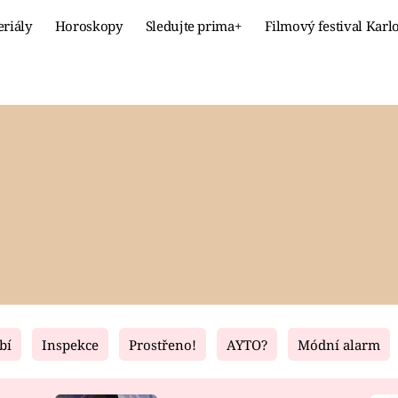
eriály
Horoskopy
Sledujte prima+
Filmový festival Karl
Celebrity
Recept
MÓDA A KRÁSA
HLAVNÍ JÍ
VZTAHY A SEX
SLADKÉ
PRIMA MAMINKA
ZDRAVÉ
bí
Inspekce
Prostřeno!
AYTO?
Módní alarm
Fresh
Living
RECEPTY
BYDLENÍ