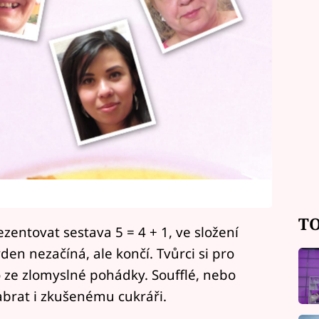
TO
entovat sestava 5 = 4 + 1, ve složení
den nezačíná, ale končí. Tvůrci si pro
o ze zlomyslné pohádky. Soufflé, nebo
zabrat i zkušenému cukráři.