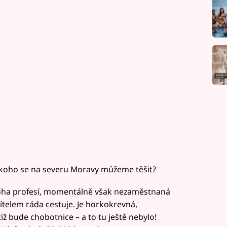
na koho se na severu Moravy můžeme těšit?
noha profesí, momentálně však nezaměstnaná
přítelem ráda cestuje. Je horkokrevná,
iž bude chobotnice – a to tu ještě nebylo!