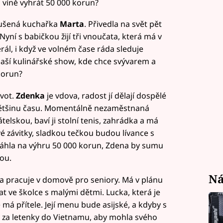
víně vyhrát 50 000 korun?
kušená kuchařka
Marta
. Přivedla na svět pět
 Nyní s babičkou žijí tři vnoučata, která má v
rál, i když ve volném čase ráda sleduje
naší kulinářské show, kde chce svývarem a
korun?
ivot.
Zdenka
je vdova, radost jí dělají dospělé
 většinu času. Momentálně nezaměstnaná
telskou, baví ji stolní tenis, zahrádka a má
vé závitky, sladkou tečkou budou lívance s
sáhla na výhru 50 000 korun, Zdena by sumu
ou.
Ná
 a pracuje v domově pro seniory. Má v plánu
t ve školce s malými dětmi. Lucka, která je
e má přítele. Její menu bude asijské, a kdyby s
je za letenky do Vietnamu, aby mohla svého