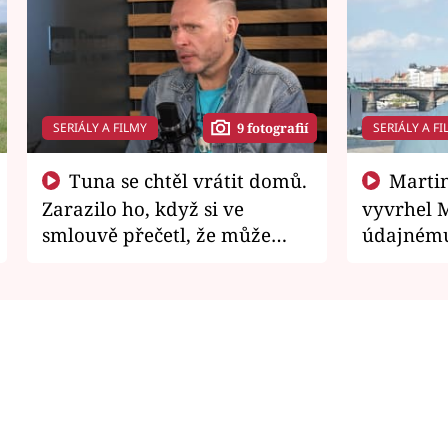
SERIÁLY A FILMY
SERIÁLY A FI
9 fotografií
Tuna se chtěl vrátit domů.
Martin Písařík jako
Zarazilo ho, když si ve
vyvrhel 
smlouvě přečetl, že může
údajnému
zemřít
je v nemil