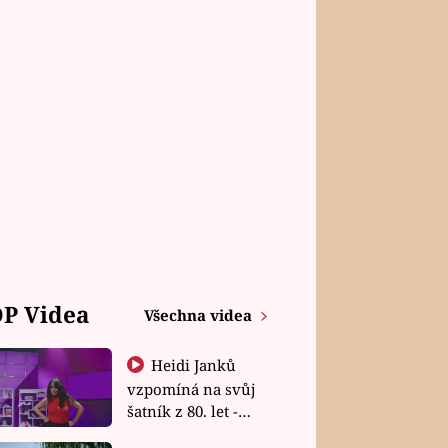
P Videa
Všechna videa
Heidi Janků
vzpomíná na svůj
šatník z 80. let -
Shopaholičky