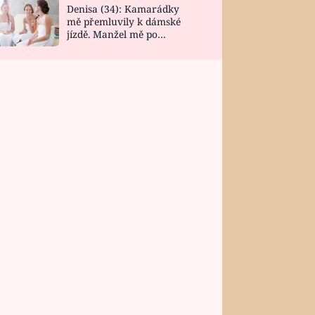
Denisa (34): Kamarádky
mě přemluvily k dámské
jízdě. Manžel mě po
návratu zaskočil