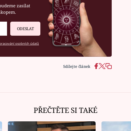
budeme zasílat
oskopem.
ODESLAT
racování osobních údajů
Sdílejte článek
PŘEČTĚTE SI TAKÉ