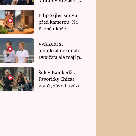
bez dubla
Filip Sajler znovu
před kamerou: Na
Primě ukáže
poctivou kuchyni i
rychlé recepty
Vyřazení se
tentokrát nekonalo.
Dvojčata ale mají po
uzavření třetí etapy
závodu nůž na krku
Šok v Kambodži.
Favoritky Chicas
končí, závod ukázal
svou nejtvrdší tvář