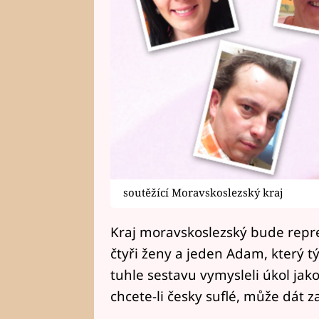
soutěžící Moravskoslezský kraj
Kraj moravskoslezský bude reprez
čtyři ženy a jeden Adam, který tý
tuhle sestavu vymysleli úkol jak
chcete-li česky suflé, může dát 