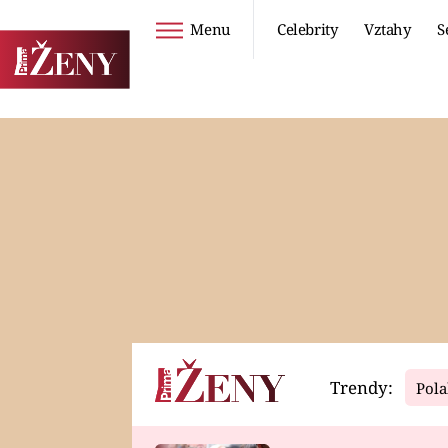
Menu
Celebrity
Vztahy
S
Seriály
Životní styl
ZOO
DIETY A HUBNUTÍ
PROSTŘENO!
CESTOVÁNÍ A
DOVOLENÁ
DUCH
ZDRAVÍ
Trendy:
Pola
Horoskopy
Video
ASTROČLÁNKY
SERIÁLY