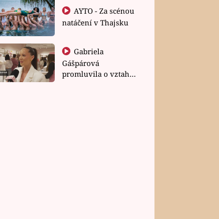
AYTO - Za scénou
natáčení v Thajsku
Gabriela
Gášpárová
promluvila o vztahu
a zakládání rodiny