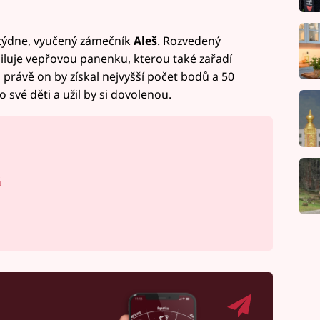
 týdne, vyučený zámečník
Aleš
. Rozvedený
miluje vepřovou panenku, kterou také zařadí
právě on by získal nejvyšší počet bodů a 50
své děti a užil by si dovolenou.
á