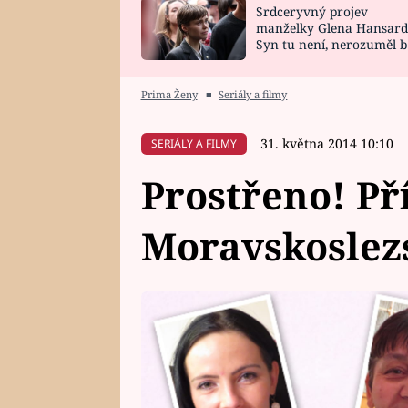
Srdceryvný projev
SNÁŘ
CELEBRITY
manželky Glena Hansard
Syn tu není, nerozuměl b
HOROSKOP NA
VAŘENÍ
tomu, vysvětlila
ROK 2023
Prima Ženy
■
Seriály a filmy
31. května 2014 10:10
SERIÁLY A FILMY
Prostřeno! Pří
Moravskoslez