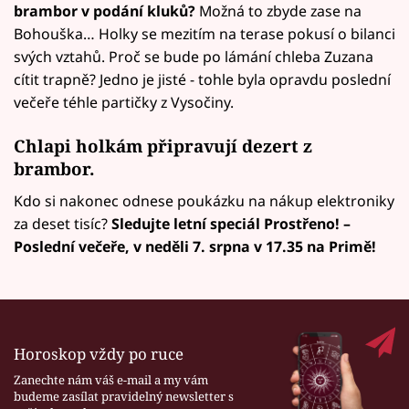
brambor v podání kluků?
Možná to zbyde zase na
Bohouška… Holky se mezitím na terase pokusí o bilanci
svých vztahů. Proč se bude po lámání chleba Zuzana
cítit trapně? Jedno je jisté - tohle byla opravdu poslední
večeře téhle partičky z Vysočiny.
Chlapi holkám připravují dezert z
brambor.
Kdo si nakonec odnese poukázku na nákup elektroniky
za deset tisíc?
Sledujte letní speciál Prostřeno! –
Poslední večeře, v neděli 7. srpna v 17.35 na Primě!
Horoskop vždy po ruce
Zanechte nám váš e-mail a my vám
budeme zasílat pravidelný newsletter s