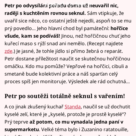
Failed to fetch
Petr po odvysílání pořadu doma už neuvařil nic,
raději s kuchtěním rovnou seknul.
Sám vtipkuje, že
uvařil sice něco, co ostatní ještě nejedli, aspoň to se mu
prý povedlo… Jeho hlavní chod byl památeční:
hořčice
všude, kam se podíváš!
Jinou, než hořčičnou chuť jeho
kuřecí maso s rýží snad ani nemělo. (Recept najdete
zde
.) Je jasné, že tohle jídlo si přímo žebrá o reparát.
Petr dostane příležitost naučit se skutečnou hořčičnou
omáčku. Kdo mu pomůže? Vepřové na hořčici, cibuli a
smetaně bude kolektivní práce a náš sparťan celý
proces spíš jen monitoruje. Výsledek ale rád ochutná…
Petr po soutěži totálně seknul s vařením!
A co jinak zkušený kuchař
Standa
, naučil se už dochutit
kyselé zelí, které je „kyselé, protože je prostě kyselé“?
Prý teprve
až potom, co mu vynadala jedna paní v
supermarketu
. Velké téma bylo i Zuzanino ratatouille,