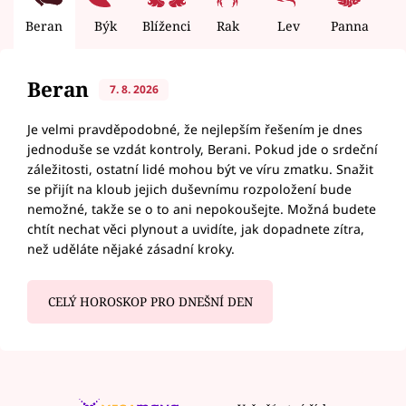
Beran
Býk
Blíženci
Rak
Lev
Panna
V
Beran
7. 8. 2026
Je velmi pravděpodobné, že nejlepším řešením je dnes
jednoduše se vzdát kontroly, Berani. Pokud jde o srdeční
záležitosti, ostatní lidé mohou být ve víru zmatku. Snažit
se přijít na kloub jejich duševnímu rozpoložení bude
nemožné, takže se o to ani nepokoušejte. Možná budete
chtít nechat věci plynout a uvidíte, jak dopadnete zítra,
než uděláte nějaké zásadní kroky.
CELÝ HOROSKOP PRO DNEŠNÍ DEN