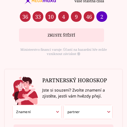
Vaše šťastná čísla
36
33
10
4
9
46
2
ZKUSTE ŠTĚSTÍ
Ministerstvo financí varuje: Účastí na hazardní hře může
vzniknout závislost ⑱
PARTNERSKÝ HOROSKOP
Jste si souzení? Zvolte znamení a
zjistěte, jestli vám hvězdy přejí.