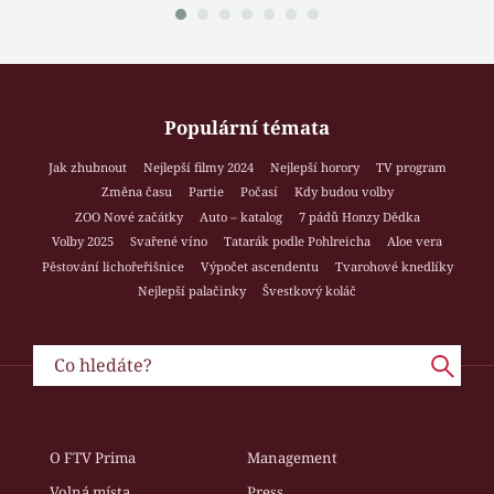
Populární témata
Jak zhubnout
Nejlepší filmy 2024
Nejlepší horory
TV program
Změna času
Partie
Počasí
Kdy budou volby
ZOO Nové začátky
Auto – katalog
7 pádů Honzy Dědka
Volby 2025
Svařené víno
Tatarák podle Pohlreicha
Aloe vera
Pěstování lichořeřišnice
Výpočet ascendentu
Tvarohové knedlíky
Nejlepší palačinky
Švestkový koláč
O FTV Prima
Management
Volná místa
Press