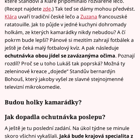
které Standovi a Kláře připomínalo rozvařené lečo.
(Recept najdete
zde
.) Tak teď se dámy mohou předvést.
Klára
uvaří tradiční české lečo a
Zuzana
francouzské
ratatouille. Jak to půjde v jedné kuchyni dohromady
holkám, ze kterých kamarádky nikdy nebudou? A čí
pokrm bude lepší? Pánové si mezitím zahrají fotbálek a
ještě je čeká malý fotbalový kvíz. A pak následuje
ochutnávka obou jídel se zavázanýma očima
. Poznají
rozdíl? Proč se u toho Lukáš tak poprská? Možná ty
zeleninové kreace „dojede“ Standův bernardýn
Bohouš, který jakoby vyšel ze slavné stejnojmenné
televizní mikrokomedie.
Budou holky kamarádky?
Jak dopadla ochutnávka poslepu?
A ještě je tu poslední zadání. Na úkol týdne se minule
skoro všichni vykašlali.
Jaká bude krajová specialita z