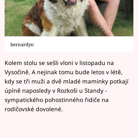
Horoskopy
Sledujte prima+
Filmový festival Karlovy Vary
bernardyn
Pořady
Mámy sobě
Kolem stolu se sešli vloni v listopadu na
Vysočině. A nejinak tomu bude letos v létě,
Přihlášení
kdy se tři muži a dvě mladé maminky potkají
úplně naposledy v Rozkoši u Standy -
sympatického pohostinného řidiče na
Sledujte nás
rodičovské dovolené.