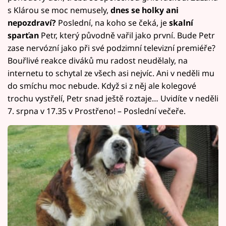
s Klárou se moc nemusely,
dnes se holky ani
nepozdraví?
Poslední, na koho se čeká, je
skalní
sparťan
Petr, který původně vařil jako první. Bude Petr
zase nervózní jako při své podzimní televizní premiéře?
Bouřlivé reakce diváků mu radost neudělaly, na
internetu to schytal ze všech asi nejvíc. Ani v neděli mu
do smíchu moc nebude. Když si z něj ale kolegové
trochu vystřelí, Petr snad ještě roztaje… Uvidíte v neděli
7. srpna v 17.35 v Prostřeno! – Poslední večeře.