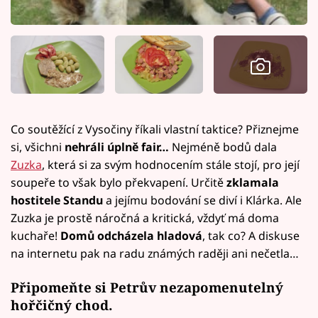
Co soutěžící z Vysočiny říkali vlastní taktice? Přiznejme
si, všichni
nehráli úplně fair…
Nejméně bodů dala
Zuzka
, která si za svým hodnocením stále stojí, pro její
soupeře to však bylo překvapení. Určitě
zklamala
hostitele Standu
a jejímu bodování se diví i Klárka. Ale
Zuzka je prostě náročná a kritická, vždyť má doma
kuchaře!
Domů odcházela hladová
, tak co? A diskuse
na internetu pak na radu známých raději ani nečetla…
Připomeňte si Petrův nezapomenutelný
hořčičný chod.