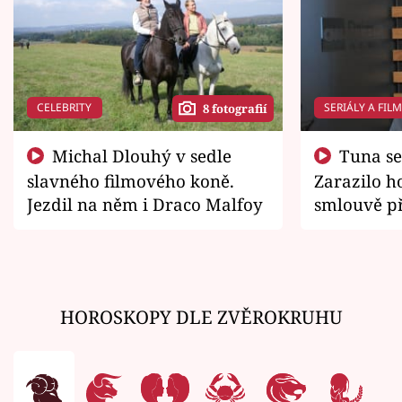
CELEBRITY
SERIÁLY A FIL
8 fotografií
Michal Dlouhý v sedle
Tuna se chtěl vrátit domů.
slavného filmového koně.
Zarazilo ho
Jezdil na něm i Draco Malfoy
smlouvě př
zemřít
HOROSKOPY DLE ZVĚROKRUHU