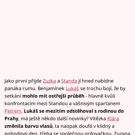
Jako první přijde
Zuzka
a
Standa
jí hned nabídne
panáka rumu. Benjamínek
Lukáš
se trochu bojí, že by
setkání
mohlo mít ostřejší průběh
- hlavně kvůli
konfrontacím mezi Standou a vášnivým sparťanem
Petrem
.
Lukáš se mezitím odstěhoval s rodinou do
Prahy
, má ještě někdo další novinky? Vítězka
Klára
změnila barvu vlasů
, ta naopak doufá v klidný a
pohodový den, třeba se společnou grilovačkou. Zuzana