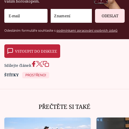
vaším horoskopem.
ODESLAT
Odesláním formuláře souhlasíte s
podmínkami zpracování osobních údajů
VSTOUPIT DO DISKUZE
Sdílejte článek
ŠTÍTKY
PROSTŘENO!
PŘEČTĚTE SI TAKÉ