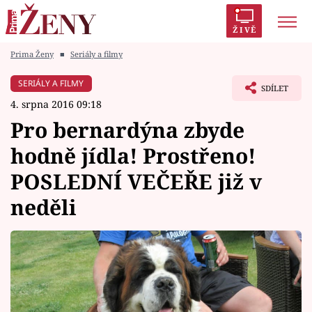
ŽIVĚ
Prima Ženy
■
Seriály a filmy
Trendy:
Polabí
Inspekce
Prostřeno!
AYTO?
SERIÁLY A FILMY
SDÍLET
Módní alarm
Zrádci
Proměny
4. srpna 2016 09:18
Pro bernardýna zbyde
hodně jídla! Prostřeno!
POSLEDNÍ VEČEŘE již v
Témata
neděli
Celebrity
Vztahy
Seriály