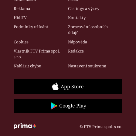
Reklama
Castingy a výzvy
HbbTV
Kontakty
Podmínky užívání
Zpracování osobních
údajů
Cookies
Nápověda
Vlastník FTV Prima spol.
Redakce
s r.o.
Nahlásit chybu
Nastavení soukromí
App Store
Google Play
© FTV Prima spol. s r.o.