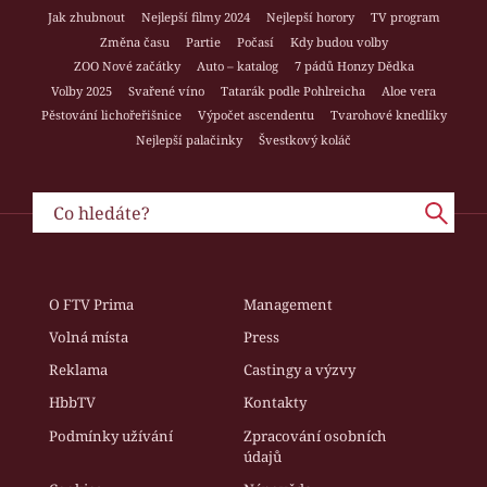
Jak zhubnout
Nejlepší filmy 2024
Nejlepší horory
TV program
Změna času
Partie
Počasí
Kdy budou volby
ZOO Nové začátky
Auto – katalog
7 pádů Honzy Dědka
Volby 2025
Svařené víno
Tatarák podle Pohlreicha
Aloe vera
Pěstování lichořeřišnice
Výpočet ascendentu
Tvarohové knedlíky
Nejlepší palačinky
Švestkový koláč
O FTV Prima
Management
Volná místa
Press
Reklama
Castingy a výzvy
HbbTV
Kontakty
Podmínky užívání
Zpracování osobních
údajů