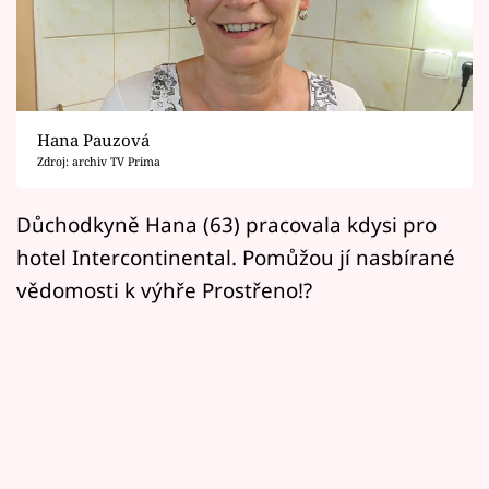
Horoskopy
Sledujte prima+
Filmový festival Karlovy Vary
Hana Pauzová
Pořady
Zdroj: archiv TV Prima
Mámy sobě
Důchodkyně Hana (63) pracovala kdysi pro
hotel Intercontinental. Pomůžou jí nasbírané
Přihlášení
vědomosti k výhře Prostřeno!?
Sledujte nás