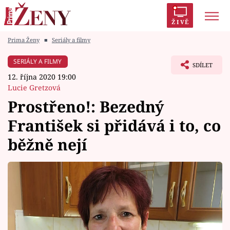
ŽIVĚ
Prima Ženy
■
Seriály a filmy
Trendy:
Polabí
Inspekce
Prostřeno!
AYTO?
SERIÁLY A FILMY
SDÍLET
Módní alarm
Zrádci
Proměny
12. října 2020 19:00
Lucie Gretzová
Prostřeno!: Bezedný
František si přidává i to, co
Témata
běžně nejí
Celebrity
Vztahy
Seriály