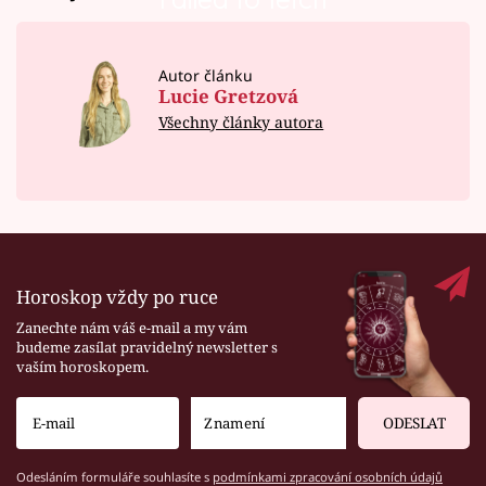
Autor článku
Lucie Gretzová
Všechny články autora
Horoskop vždy po ruce
Zanechte nám váš e-mail a my vám
budeme zasílat pravidelný newsletter s
vaším horoskopem.
ODESLAT
Odesláním formuláře souhlasíte s
podmínkami zpracování osobních údajů