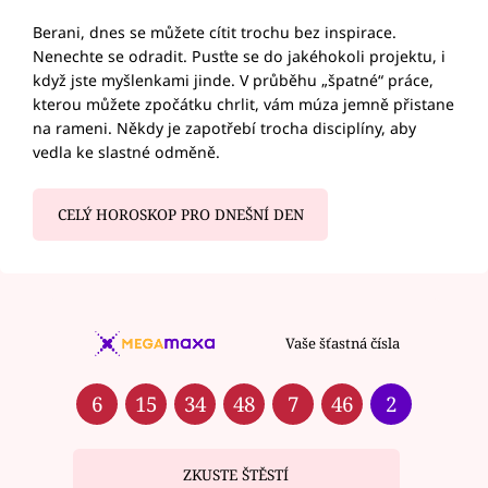
Berani, dnes se můžete cítit trochu bez inspirace.
Nenechte se odradit. Pusťte se do jakéhokoli projektu, i
když jste myšlenkami jinde. V průběhu „špatné“ práce,
kterou můžete zpočátku chrlit, vám múza jemně přistane
na rameni. Někdy je zapotřebí trocha disciplíny, aby
vedla ke slastné odměně.
CELÝ HOROSKOP PRO DNEŠNÍ DEN
Vaše šťastná čísla
6
15
34
48
7
46
2
ZKUSTE ŠTĚSTÍ