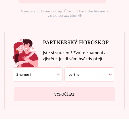
Ministerstvo financí varuje: Účastí na hazardní hře může
vzniknout závislost ⑱
PARTNERSKÝ HOROSKOP
Jste si souzení? Zvolte znamení a
zjistěte, jestli vám hvězdy přejí.
VYPOČÍTAT