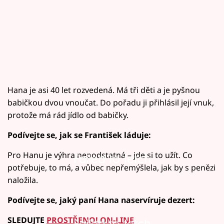
Hana je asi 40 let rozvedená. Má tři děti a je pyšnou
babičkou dvou vnoučat. Do pořadu ji přihlásil její vnuk,
protože má rád jídlo od babičky.
Podívejte se, jak se František láduje:
Pro Hanu je výhra nepodstatná – jde si to užít. Co
Failed to fetch
potřebuje, to má, a vůbec nepřemýšlela, jak by s penězi
naložila.
Podívejte se, jaký paní Hana naservíruje dezert:
SLEDUJTE
PROSTŘENO! ON-LINE
Failed to fetch