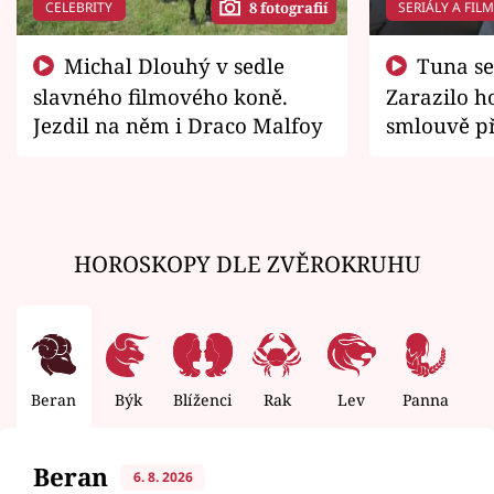
CELEBRITY
SERIÁLY A FIL
8 fotografií
Michal Dlouhý v sedle
Tuna se chtěl vrátit domů.
slavného filmového koně.
Zarazilo ho
Jezdil na něm i Draco Malfoy
smlouvě př
zemřít
HOROSKOPY DLE ZVĚROKRUHU
Beran
Býk
Blíženci
Rak
Lev
Panna
V
Beran
6. 8. 2026